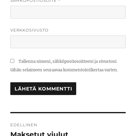
SÄHKÖPOSTIOSOITE
*
VERKKOSIVUSTO
Tallenna nimeni, sähköpostiosoitteeni ja sivustoni
tähän selaimeen seuraavaa kommentointikertaa varten.
Artikkelien
EDELLINEN
selaus
Maksetut viulut
Edellinen