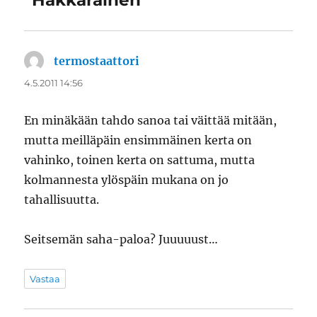
“Hakkarainen”
termostaattori
sanoo:
4.5.2011 14:56
En minäkään tahdo sanoa tai väittää mitään,
mutta meilläpäin ensimmäinen kerta on
vahinko, toinen kerta on sattuma, mutta
kolmannesta ylöspäin mukana on jo
tahallisuutta.
Seitsemän saha-paloa? Juuuuust…
Vastaa