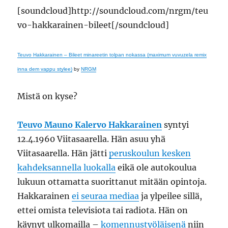
[soundcloud]http://soundcloud.com/nrgm/teu
vo-hakkarainen-bileet[/soundcloud]
Teuvo Hakkarainen – Bileet minareetin tolpan nokassa (maximum vuvuzela remix
inna dem vappu stylee)
by
NRGM
Mistä on kyse?
Teuvo Mauno Kalervo Hakkarainen
syntyi
12.4.1960 Viitasaarella. Hän asuu yhä
Viitasaarella. Hän jätti
peruskoulun kesken
kahdeksannella luokalla
eikä ole autokoulua
lukuun ottamatta suorittanut mitään opintoja.
Hakkarainen
ei seuraa mediaa
ja ylpeilee sillä,
ettei omista televisiota tai radiota. Hän on
käynyt ulkomailla –
komennustyöläisenä
niin