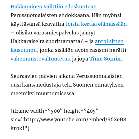
Hakkarainen valittiin eduskuntaan
Perussuomalaisten ehdokkaana. Hän myönsi
käyttävänsä kravattia
toista kertaa elämässään
– olisiko varusmiespalvelus jäänyt
Hakkaraiselta suorittamatta? – ja
antoi sitten
lausunnon
, jonka sisällön avoin rasismi herätti
vähemmistövaltuutetun
ja jopa
Timo Soinin
.
Seuraavien päivien aikana Perussuomalaisten
uusi kansanedustaja teki Suomen ennätyksen
meemiksi muuttumisessa.
[iframe width=”500″ height=”405″
src=”http://www.youtube.com/embed/S6ZeB8
kn1kI”]