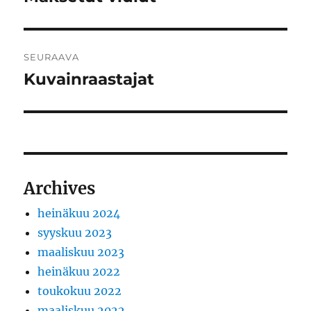
artikkeli:
SEURAAVA
Kuvainraastajat
Seuraava
artikkeli:
Archives
heinäkuu 2024
syyskuu 2023
maaliskuu 2023
heinäkuu 2022
toukokuu 2022
maaliskuu 2022