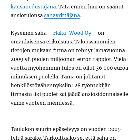
kansanedustajana
. Tätä ennen hän on saanut
ansiotulonsa
sahayrittäjänä
.
Kyseinen saha –
Haka-Wood Oy
– on
omanlaisensa erikoisuus. Taloussanomien
tietojen mukaan firma on tehnyt lamavuonna
2009 yli puolen miljoonan euron tappiot. Vielä
vuotta myöhemmin tulos on ollut 36 000 euroa
miinuksen puolella. Tämä on johtanut
henkilöstövähennyksiin: 28 työntekijän
firmasta liki puolet sai jäädä ansiosidonnaiselle
viime vuoteen mennessä.
Taulukon suurin epäselvyys on vuoden 2009
tyhjä sarake. Tarkoittaako se, että saha on