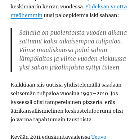
keskimäärin kerran vuodessa.
Yhdeksän vuotta
myöhemmin
uusi paloepidemia iski sahaan:
Sahalla on puolentoista vuoden aikana
sattunut kaksi aikaisempaa tulipaloa.
Viime maaliskuussa paloi sahan
lämpölaitos ja viime vuoden elokuussa
yksi sahan jakolinjoista syttyi tuleen.
Kaikkiaan siis uutisia yhdistelemällä saadaan
seitsemän tulipaloa vuosina 1997–2010. Jos
kyseessä olisi tamperelainen pizzeria, eräs
äärikansallismielinen keskustelufoorumi olisi
jo varma tapahtumain taustoista.
Kevään 2011 eduskuntavaaleissa
Teuvo