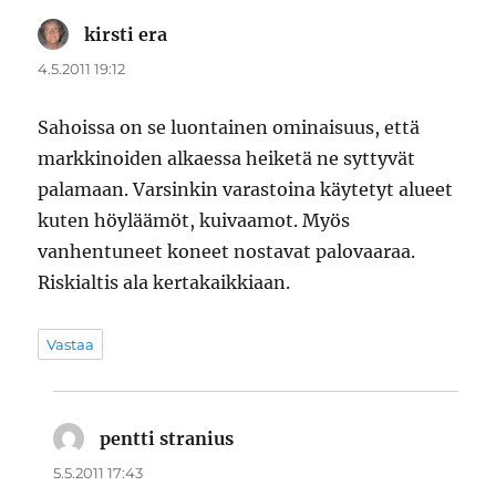
kirsti era
sanoo:
4.5.2011 19:12
Sahoissa on se luontainen ominaisuus, että
markkinoiden alkaessa heiketä ne syttyvät
palamaan. Varsinkin varastoina käytetyt alueet
kuten höyläämöt, kuivaamot. Myös
vanhentuneet koneet nostavat palovaaraa.
Riskialtis ala kertakaikkiaan.
Vastaa
pentti stranius
sanoo:
5.5.2011 17:43