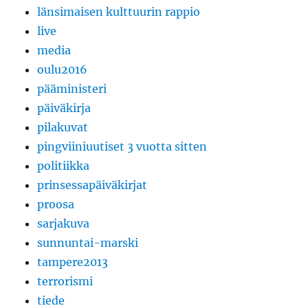
länsimaisen kulttuurin rappio
live
media
oulu2016
pääministeri
päiväkirja
pilakuvat
pingviiniuutiset 3 vuotta sitten
politiikka
prinsessapäiväkirjat
proosa
sarjakuva
sunnuntai-marski
tampere2013
terrorismi
tiede