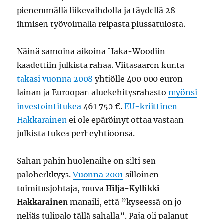
pienemmällä liikevaihdolla ja täydellä 28
ihmisen työvoimalla reipasta plussatulosta.
Näinä samoina aikoina Haka-Woodiin
kaadettiin julkista rahaa. Viitasaaren kunta
takasi vuonna 2008
yhtiölle 400 000 euron
lainan ja Euroopan aluekehitysrahasto
myönsi
investointitukea
461 750 €.
EU-kriittinen
Hakkarainen
ei ole epäröinyt ottaa vastaan
julkista tukea perheyhtiöönsä.
Sahan pahin huolenaihe on silti sen
paloherkkyys.
Vuonna 2001
silloinen
toimitusjohtaja, rouva
Hilja-Kyllikki
Hakkarainen
manaili, että ”kyseessä on jo
neljäs tulipalo tällä sahalla”. Paja oli palanut