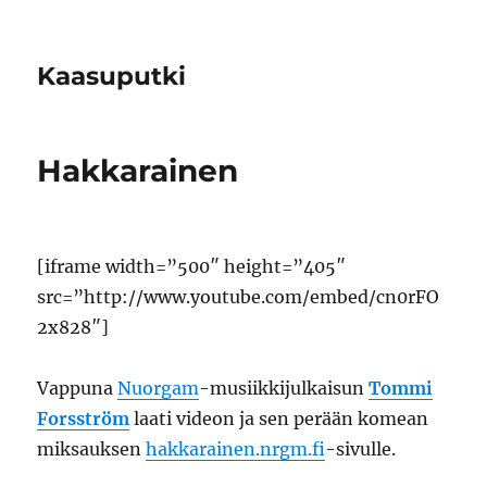
Kaasuputki
Hakkarainen
[iframe width=”500″ height=”405″
src=”http://www.youtube.com/embed/cn0rFO
2x828″]
Vappuna
Nuorgam
-musiikkijulkaisun
Tommi
Forsström
laati videon ja sen perään komean
miksauksen
hakkarainen.nrgm.fi
-sivulle.