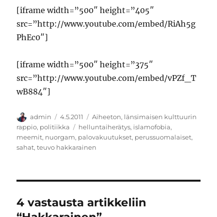
[iframe width=”500″ height=”405″
src=”http://www.youtube.com/embed/RiAh5g
PhEc0″]
[iframe width=”500″ height=”375″
src=”http://www.youtube.com/embed/vPZf_T
wB884″]
Kirjoittaja
Julkaistu
Kategoriat
admin
4.5.2011
Aiheeton
,
länsimaisen kulttuurin
Avainsanat
rappio
,
politiikka
helluntaiherätys
,
islamofobia
,
meemit
,
nuorgam
,
palovakuutukset
,
perussuomalaiset
,
sahat
,
teuvo hakkarainen
4 vastausta artikkeliin