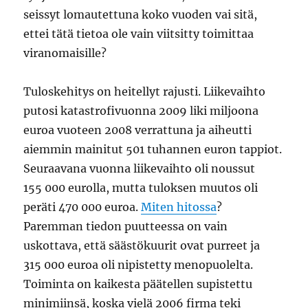
seissyt lomautettuna koko vuoden vai sitä,
ettei tätä tietoa ole vain viitsitty toimittaa
viranomaisille?
Tuloskehitys on heitellyt rajusti. Liikevaihto
putosi katastrofivuonna 2009 liki miljoona
euroa vuoteen 2008 verrattuna ja aiheutti
aiemmin mainitut 501 tuhannen euron tappiot.
Seuraavana vuonna liikevaihto oli noussut
155 000 eurolla, mutta tuloksen muutos oli
peräti 470 000 euroa.
Miten hitossa
?
Paremman tiedon puutteessa on vain
uskottava, että säästökuurit ovat purreet ja
315 000 euroa oli nipistetty menopuolelta.
Toiminta on kaikesta päätellen supistettu
minimiinsä, koska vielä 2006 firma teki