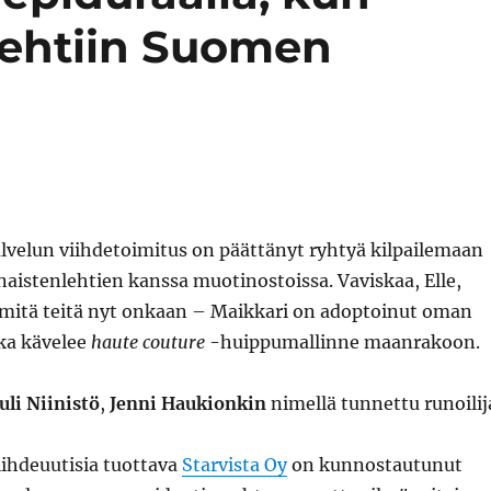
tehtiin Suomen
lvelun viihdetoimitus on päättänyt ryhtyä kilpailemaan
naistenlehtien kanssa muotinostoissa. Vaviskaa, Elle,
a mitä teitä nyt onkaan – Maikkari on adoptoinut oman
ka kävelee
haute couture
-huippumallinne maanrakoon.
uli Niinistö
,
Jenni Haukionkin
nimellä tunnettu runoilij
iihdeuutisia tuottava
Starvista Oy
on kunnostautunut