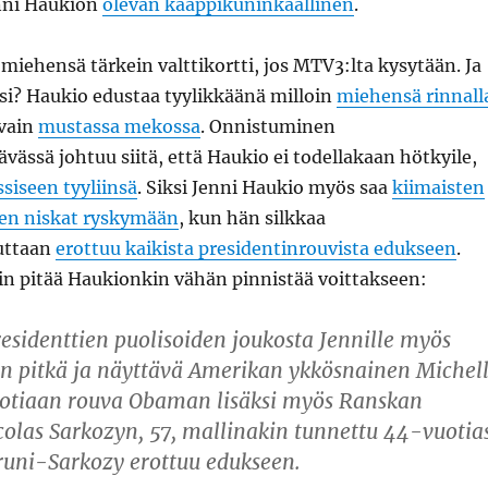
nni Haukion
olevan kaappikuninkaallinen
.
miehensä tärkein valttikortti, jos MTV3:lta kysytään. Ja
isi? Haukio edustaa tyylikkäänä milloin
miehensä rinnall
vain
mustassa mekossa
. Onnistuminen
ässä johtuu siitä, että Haukio ei todellakaan hötkyile,
ssiseen tyyliinsä
. Siksi Jenni Haukio myös saa
kiimaisten
en niskat ryskymään
, kun hän silkkaa
uttaan
erottuu kaikista presidentinrouvista edukseen
.
löin pitää Haukionkin vähän pinnistää voittakseen:
residenttien puolisoiden joukosta Jennille myös
en pitkä ja näyttävä Amerikan ykkösnainen Michel
tiaan rouva Obaman lisäksi myös Ranskan
colas Sarkozyn, 57, mallinakin tunnettu 44-vuotia
runi-Sarkozy erottuu edukseen.