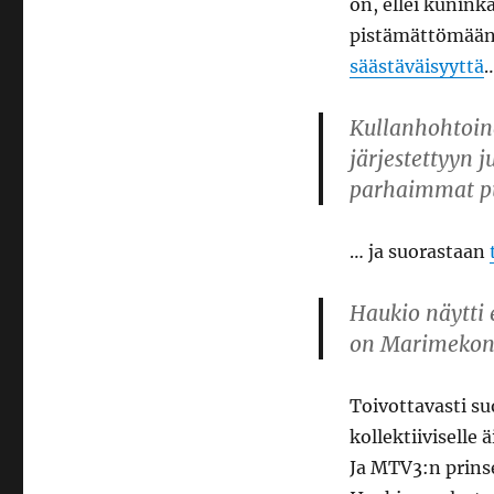
on, ellei kunin
pistämättömään 
säästäväisyyttä
Kullanhohtoine
järjestettyyn 
parhaimmat pu
… ja suorastaan
Haukio näytti 
on Marimekon 
Toivottavasti su
kollektiiviselle
Ja MTV3:n prinse