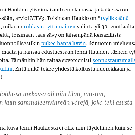
nni Haukion ylivoimaisuuteen elämässä ja kaikessa on
ssään, arvioi MTV3. Toisinaan Haukio on ”
tyylikkäänä
, mikä on
rohkean tyttömäinen
valinta yli 30-vuotiaalta
seltä, toisinaan taas sävy on lähempänä keisarillista
luonnollisestikin
pukee häntä hyvin
. Ikinuoren miehens
 maata ja kansaa edustaessaan Jenni Haukion tärkein ty
elta. Tämänkin hän taitaa suvereenisti
sonnustautumall
suihin
. Entä mikä tekee yhdestä koltusta nuorekkaan ja
!
ioidussa mekossa oli niin lilan, mustan,
 kuin sammaleenvihreän värejä, joka teki asusta
kuva Jenni Haukiosta ei olisi niin täydellinen kuin se