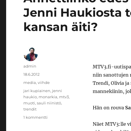
Jenni Haukiosta 
kansan äiti?
Kirjoittaja
admin
MTV3.fi-uutispa
Julkaistu
18.6.2012
niin sanottujen 
Kategoriat
media
,
viihde
Trendi, Olivia j
Avainsanat
jari kupiainen
,
jenni
mannekiinin, jo
haukio
,
monarkia
,
mtv3
,
muoti
,
sauli niinistö
,
Hän on rouva
Sa
trendit
artikkeliin
1 kommentti
Annettiinko
Näet MTV3:lle v
edes