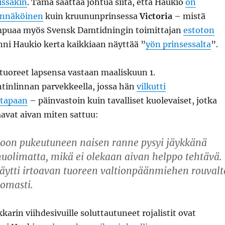
issakin
. Tämä saattaa johtua siitä, että Haukio
on
annäköinen
kuin kruununprinsessa
Victoria
– mistä
mpuaa myös Svensk Damtidningin toimittajan
estoton
enni Haukio kerta kaikkiaan näyttää ”
yön prinsessalta
”.
tuoreet lapsensa vastaan maaliskuun 1.
ntinlinnan parvekkeella, jossa hän
vilkutti
 tapaan
– päinvastoin kuin tavalliset kuolevaiset, jotka
avat aivan miten sattuu:
on pukeutuneen naisen ranne pysyi jäykkänä
huolimatta, mikä ei olekaan aivan helppo tehtävä.
näytti irtoavan tuoreen valtionpäänmiehen rouvalt
tomasti.
karin viihdesivuille soluttautuneet rojalistit ovat