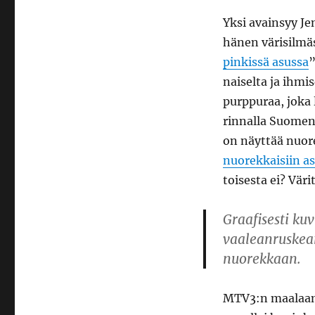
Yksi avainsyy Je
hänen värisilmä
pinkissä asussa
”
naiselta ja ihmi
purppuraa, joka 
rinnalla Suomen
on näyttää nuor
nuorekkaisiin a
toisesta ei? Värit
Graafisesti kuv
vaaleanruskean
nuorekkaan.
MTV3:n maalaama 