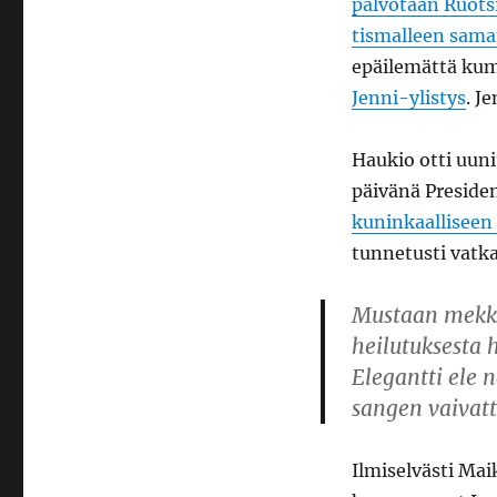
palvotaan Ruots
tismalleen sam
epäilemättä ku
Jenni-ylistys
. J
Haukio otti uuni
päivänä Preside
kuninkaalliseen
tunnetusti vatka
Mustaan mekko
heilutuksesta 
Elegantti ele 
sangen vaivat
Ilmiselvästi Maik