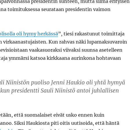
npalvonnassa presidentin suhteen, mutta silmä erityisen
ana toimituksessa seurataan presidentin vaimon
lisolla oli hymy herkässä
”, tiesi rakastunut toimittaja
en virkaanastujaisten. Kun rahvas näki lupamaksuvaroin
elevisioistaan vaakasuoraksi viivaksi suunsa asetelleen
taja ymmärsi katsoa kirkkaana aurinkona hohtavaan
uli Niinistön puoliso Jenni Haukio oli yhtä hymyä
kun presidentti Sauli Niinistö antoi juhlallisen
etään, että suomalaiset eivät usko ennen kuin
noo. Siksi Haukiosta piti oitis uutisoida, että häntä