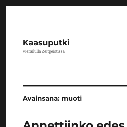
Kaasuputki
Vierailulla Zeitgeistissa
Avainsana:
muoti
Annettiinko edes 