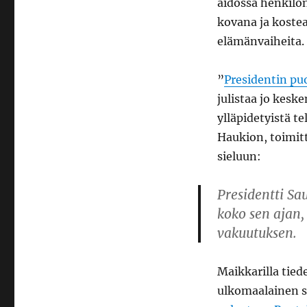
aidossa henkilö
epiduraalia,
kovana ja koste
kun
Jenni
elämänvaiheita.
Haukiosta
tehtiin
”
Presidentin puo
Suomen
kansan
julistaa jo kesk
äiti?
ylläpidetyistä t
Haukion, toimit
sieluun:
Presidentti Sa
koko sen ajan, 
vakuutuksen.
Maikkarilla tied
ulkomaalainen sa