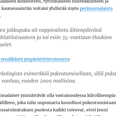
kaalliseen komeuteen, tyttömäiseen nuorekkuuteen ja
kauneusaistiin voitaisi yhdistää myös
perisuomalaista
…
n jakkupuku oli nappivalinta äitienpäivänä
juhlatilaisuuteen ja toi esiin 35-vuotiaan Haukion
olet.
trendikästä ympäristötietoisuutta
:
ekologista esimerkkiä pukeutumisellaan, sillä puku
vanhaa, vuoden 2009 mallistoa.
omalaiset ymmärtävät olla vastaisuudessa kiitollisempia
 äidilleen, joka näin uupumatta koordinoi pukeutumistaan
ssatoimituksen puolesta kaikki toivovat, ettei Jenni