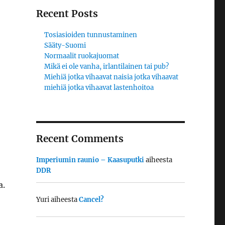
Recent Posts
Tosiasioiden tunnustaminen
Sääty-Suomi
Normaalit ruokajuomat
Mikä ei ole vanha, irlantilainen tai pub?
Miehiä jotka vihaavat naisia jotka vihaavat
miehiä jotka vihaavat lastenhoitoa
Recent Comments
Imperiumin raunio – Kaasuputki
aiheesta
DDR
a.
Yuri
aiheesta
Cancel?