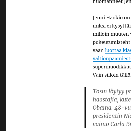
huomanneet Je
Jenni Haukio on 
miksi ei kysyttä
milloin muuten 
pukeutumistehtäv
vaan
luottaa kla
valtionpäämiest
supermuodikku
Vain silloin täl
Tosin löytyy p
haastajia, kut
Obama. 48-vuo
presidentin Ni
vaimo Carla B