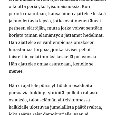
oikeutta periä yksityisomaisuuksia. Kun
perintö mainitaan, kansalainen ajattelee leskeä
ja huollettavia lapsia, jotka ovat menettäneet
perheen elättäjän, mutta jotka voivat sentään
korjata tämän elämäntyön jättämät hedelmät.
Hän ajattelee esivanhempiensa omakseen
lunastamaa torppaa, jonka kiviset pellot
taisteltiin velattomiksi keskellä pulavuosia.
Hän ajattelee omaa asuntoaan, kenelle se
menee.
Hän ei ajattele pörssiyhtiöiden osakkeita
pursuavia holding-yhtiöitä, pulleita rahasto-
osuuksia, talouselämän yhteiskunnassa
kaikkialle ulottuvaa jumalallista päätösvaltaa,
joka säätää rajat demokratialle, vaan ei