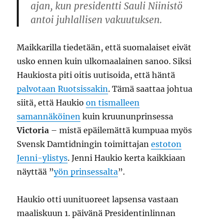
ajan, kun presidentti Sauli Niinistö
antoi juhlallisen vakuutuksen.
Maikkarilla tiedetään, että suomalaiset eivät
usko ennen kuin ulkomaalainen sanoo. Siksi
Haukiosta piti oitis uutisoida, että häntä
palvotaan Ruotsissakin
. Tämä saattaa johtua
siitä, että Haukio
on tismalleen
samannäköinen
kuin kruununprinsessa
Victoria
– mistä epäilemättä kumpuaa myös
Svensk Damtidningin toimittajan
estoton
Jenni-ylistys
. Jenni Haukio kerta kaikkiaan
näyttää ”
yön prinsessalta
”.
Haukio otti uunituoreet lapsensa vastaan
maaliskuun 1. päivänä Presidentinlinnan