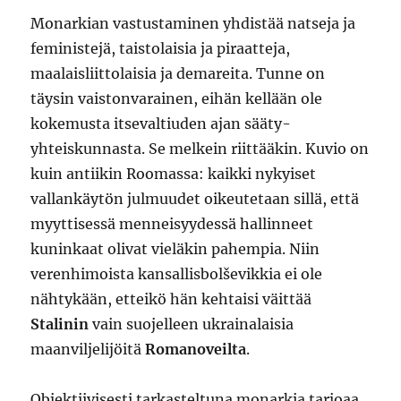
Monarkian vastustaminen yhdistää natseja ja
feministejä, taistolaisia ja piraatteja,
maalaisliittolaisia ja demareita. Tunne on
täysin vaistonvarainen, eihän kellään ole
kokemusta itsevaltiuden ajan sääty-
yhteiskunnasta. Se melkein riittääkin. Kuvio on
kuin antiikin Roomassa: kaikki nykyiset
vallankäytön julmuudet oikeutetaan sillä, että
myyttisessä menneisyydessä hallinneet
kuninkaat olivat vieläkin pahempia. Niin
verenhimoista kansallisbolševikkia ei ole
nähtykään, etteikö hän kehtaisi väittää
Stalinin
vain suojelleen ukrainalaisia
maanviljelijöitä
Romanoveilta
.
Objektiivisesti tarkasteltuna monarkia tarjoaa