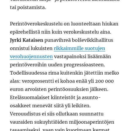
tai poistamista.
Perintöverokeskustelu on luonteeltaan hiukan
epärehellistä niin kuin verokeskustelu aina.
Jyrki Kataisen
punavihreä bolševikkihallitus
onnistui lukuisten
rikkaimmille suotujen
verohuojennusten
vastapainoksi lisäämään
perintöveroihin uuden progressioasteen.
Todellisuudessa rima kuitenkin jätettiin melko
alas: veroprosentti ei kohoa enää yli 200 000
euron arvoisten perintöosuuksien jälkeen.
Eteläsuomalaiset kiinteistöt ja asunto-
osakkeet menevät siitä yli leikiten.
Verouudistus ei siis ollutkaan suunnattu
vauraiden sukuyhtiöiden miljoonaperintöjen
tasaamiseksi, vaan vain kuorimaan kermat