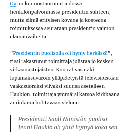
Oy
on kunnostautunut aidossa
henkilönpalvonnassa presidentin suhteen,
mutta silmä erityisen kovana ja kosteana
toimituksessa seurataan presidentin vaimon
elämänvaiheita.
”
Presidentin puolisolla oli hymy herkässä
”,
tiesi rakastunut toimittaja julistaa jo kesken
virkaanastujaisten. Kun rahvas näki
lupamaksuvaroin ylläpidetyistä televisioistaan
vaakasuoraksi viivaksi suunsa asetelleen
Haukion, toimittaja ymmärsi katsoa kirkkaana
aurinkona hohtavaan sieluun:
Presidentti Sauli Niinistön puoliso
Jenni Haukio oli yhtä hymyä koko sen