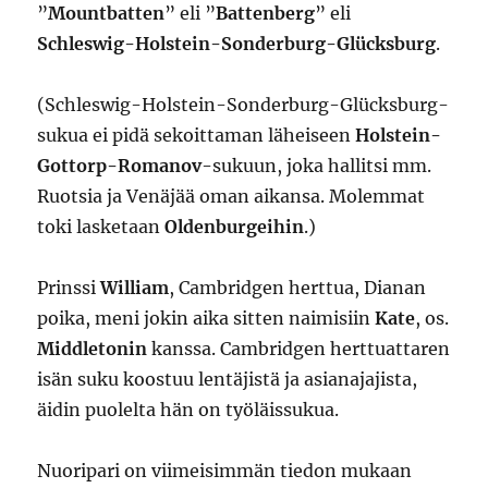
”
Mountbatten
” eli ”
Battenberg
” eli
Schleswig-Holstein-Sonderburg-Glücksburg
.
(Schleswig-Holstein-Sonderburg-Glücksburg-
sukua ei pidä sekoittaman läheiseen
Holstein-
Gottorp-Romanov
-sukuun, joka hallitsi mm.
Ruotsia ja Venäjää oman aikansa. Molemmat
toki lasketaan
Oldenburgeihin
.)
Prinssi
William
, Cambridgen herttua, Dianan
poika, meni jokin aika sitten naimisiin
Kate
, os.
Middletonin
kanssa. Cambridgen herttuattaren
isän suku koostuu lentäjistä ja asianajajista,
äidin puolelta hän on työläissukua.
Nuoripari on viimeisimmän tiedon mukaan