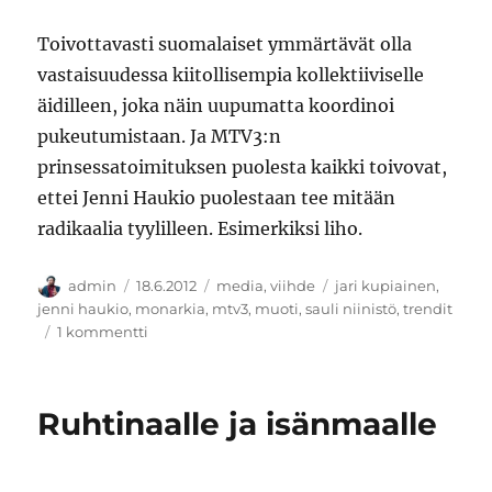
Toivottavasti suomalaiset ymmärtävät olla
vastaisuudessa kiitollisempia kollektiiviselle
äidilleen, joka näin uupumatta koordinoi
pukeutumistaan. Ja MTV3:n
prinsessatoimituksen puolesta kaikki toivovat,
ettei Jenni Haukio puolestaan tee mitään
radikaalia tyylilleen. Esimerkiksi liho.
Kirjoittaja
Julkaistu
Kategoriat
Avainsanat
admin
18.6.2012
media
,
viihde
jari kupiainen
,
jenni haukio
,
monarkia
,
mtv3
,
muoti
,
sauli niinistö
,
trendit
artikkeliin
1 kommentti
Annettiinko
edes
epiduraalia,
Ruhtinaalle ja isänmaalle
kun
Jenni
Haukiosta