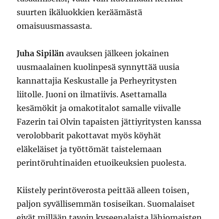
suurten ikäluokkien keräämästä
omaisuusmassasta.
Juha Sipilän
avauksen jälkeen jokainen
uusmaalainen kuolinpesä synnyttää uusia
kannattajia Keskustalle ja Perheyritysten
liitolle. Juoni on ilmatiivis. Asettamalla
kesämökit ja omakotitalot samalle viivalle
Fazerin tai Olvin tapaisten jättiyritysten kanssa
verolobbarit pakottavat myös köyhät
eläkeläiset ja työttömät taistelemaan
perintöruhtinaiden etuoikeuksien puolesta.
Kiistely perintöverosta peittää alleen toisen,
paljon syvällisemmän tosiseikan. Suomalaiset
eivät millään tavoin kyseenalaista lähiomaisten