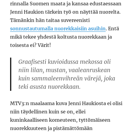
rinnalla Suomen maata ja kansaa edustaessaan
Jenni Haukion tärkein työ on näyttää nuorelta.
Tämänkin hän taitaa suvereenisti
sonnustautumalla nuorekkaisiin asuihin
. Entä
mikä tekee yhdestä koltusta nuorekkaan ja
toisesta ei? Värit!
Graafisesti kuvioidussa mekossa oli
niin lilan, mustan, vaaleanruskean
kuin sammaleenvihreän värejä, joka
teki asusta nuorekkaan.
MTV3:n maalaama kuva Jenni Haukiosta ei olisi
niin täydellinen kuin se on, ellei
kuninkaalliseen komeuteen, tyttömäiseen
nuorekkuuteen ja pistämättömään