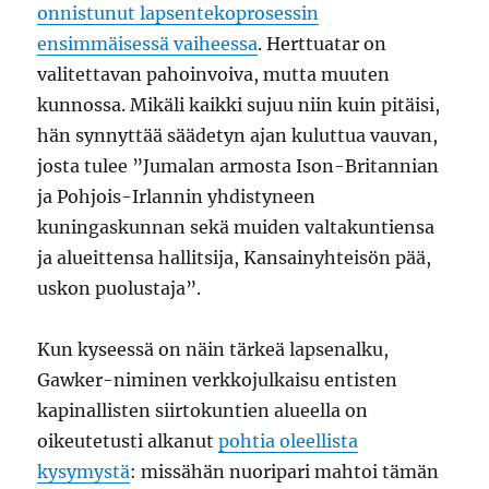
onnistunut lapsentekoprosessin
ensimmäisessä vaiheessa
. Herttuatar on
valitettavan pahoinvoiva, mutta muuten
kunnossa. Mikäli kaikki sujuu niin kuin pitäisi,
hän synnyttää säädetyn ajan kuluttua vauvan,
josta tulee ”Jumalan armosta Ison-Britannian
ja Pohjois-Irlannin yhdistyneen
kuningaskunnan sekä muiden valtakuntiensa
ja alueittensa hallitsija, Kansainyhteisön pää,
uskon puolustaja”.
Kun kyseessä on näin tärkeä lapsenalku,
Gawker-niminen verkkojulkaisu entisten
kapinallisten siirtokuntien alueella on
oikeutetusti alkanut
pohtia oleellista
kysymystä
: missähän nuoripari mahtoi tämän