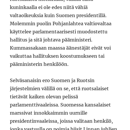
kuninkaalla ei ole edes niitä vähiä
valtaoikeuksia kuin Suomen presidentillä.
Molemmin puolin Pohjanlahtea valtiovaltaa
käyttelee parlamentaarisesti muodostettu
hallitus ja sitä johtava pääministeri.
Kummassakaan maassa äänestäjät eivät voi
vaikuttaa hallituksen koostumukseen tai
pääministerin henkilöön.
Selväsanaisin ero Suomen ja Ruotsin
järjestelmien välillä on se, että ruotsalaiset
tietävät kaiken olevan pelissä
parlamenttivaaleissa. Suomessa kansalaiset
marssivat innokkaimmin uurnille
presidentinvaaleissa, joissa valitaan henkilö,
jonka vastuulla on poimia biisit Linnan juhlien