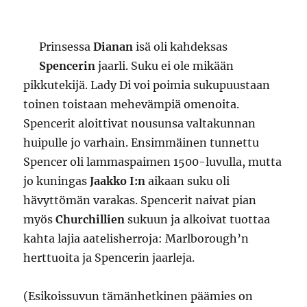
Prinsessa
Dianan
isä oli kahdeksas
Spencerin
jaarli. Suku ei ole mikään
pikkutekijä. Lady Di voi poimia sukupuustaan
toinen toistaan mehevämpiä omenoita.
Spencerit aloittivat nousunsa valtakunnan
huipulle jo varhain. Ensimmäinen tunnettu
Spencer oli lammaspaimen 1500-luvulla, mutta
jo kuningas
Jaakko I:n
aikaan suku oli
hävyttömän varakas. Spencerit naivat pian
myös
Churchillien
sukuun ja alkoivat tuottaa
kahta lajia aatelisherroja: Marlborough’n
herttuoita ja Spencerin jaarleja.
(Esikoissuvun tämänhetkinen päämies on