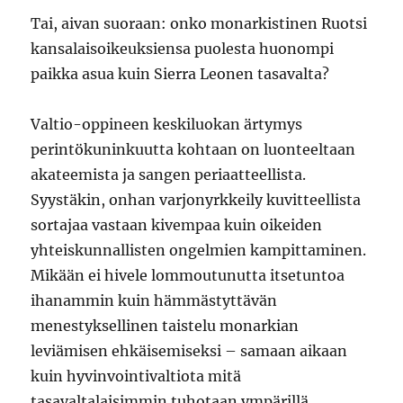
Tai, aivan suoraan: onko monarkistinen Ruotsi
kansalaisoikeuksiensa puolesta huonompi
paikka asua kuin Sierra Leonen tasavalta?
Valtio-oppineen keskiluokan ärtymys
perintökuninkuutta kohtaan on luonteeltaan
akateemista ja sangen periaatteellista.
Syystäkin, onhan varjonyrkkeily kuvitteellista
sortajaa vastaan kivempaa kuin oikeiden
yhteiskunnallisten ongelmien kampittaminen.
Mikään ei hivele lommoutunutta itsetuntoa
ihanammin kuin hämmästyttävän
menestyksellinen taistelu monarkian
leviämisen ehkäisemiseksi – samaan aikaan
kuin hyvinvointivaltiota mitä
tasavaltalaisimmin tuhotaan ympärillä.