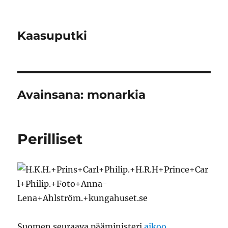
Kaasuputki
Avainsana:
monarkia
Perilliset
Suomen seuraava pääministeri
aikoo