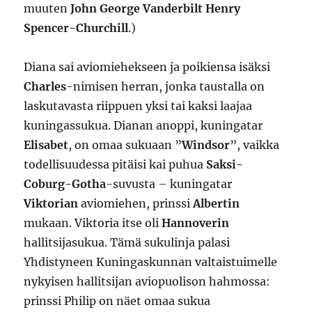
muuten
John George Vanderbilt Henry
Spencer-Churchill
.)
Diana sai aviomiehekseen ja poikiensa isäksi
Charles
-nimisen herran, jonka taustalla on
laskutavasta riippuen yksi tai kaksi laajaa
kuningassukua. Dianan anoppi, kuningatar
Elisabet
, on omaa sukuaan ”
Windsor
”, vaikka
todellisuudessa pitäisi kai puhua
Saksi-
Coburg-Gotha
-suvusta – kuningatar
Viktorian
aviomiehen, prinssi
Albertin
mukaan. Viktoria itse oli
Hannoverin
hallitsijasukua. Tämä sukulinja palasi
Yhdistyneen Kuningaskunnan valtaistuimelle
nykyisen hallitsijan aviopuolison hahmossa:
prinssi Philip on näet omaa sukua