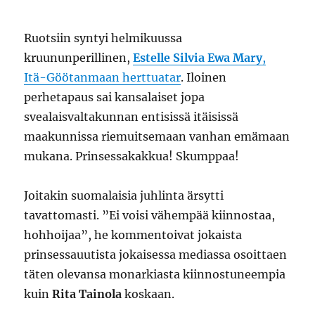
tehtiin
Suomen
kansan
Ruotsiin syntyi helmikuussa
äiti?
kruununperillinen,
Estelle Silvia Ewa Mary
,
Itä-Göötanmaan herttuatar
. Iloinen
perhetapaus sai kansalaiset jopa
svealaisvaltakunnan entisissä itäisissä
maakunnissa riemuitsemaan vanhan emämaan
mukana. Prinsessakakkua! Skumppaa!
Joitakin suomalaisia juhlinta ärsytti
tavattomasti. ”Ei voisi vähempää kiinnostaa,
hohhoijaa”, he kommentoivat jokaista
prinsessauutista jokaisessa mediassa osoittaen
täten olevansa monarkiasta kiinnostuneempia
kuin
Rita Tainola
koskaan.