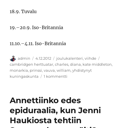
18.9. Tuvalu
19.–20.9. Iso-Britannia
11.10.–4.11. Iso-Britannia
Kirjoittaja
Julkaistu
Kategoriat
Avainsanat
admin
4.12.2012
joulukalenteri
,
viihde
cambridgen herttuatar
,
charles
,
diana
,
kate middleton
,
monarkia
,
prinssi
,
vauva
,
william
,
yhdistynyt
artikkeliin
kuningaskunta
1 kommentti
Kansainyhteisön
pää,
uskon
Annettiinko edes
puolustaja
epiduraalia, kun Jenni
Haukiosta tehtiin