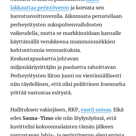
lakkauttaa perintöveron
ja korvata sen
luovutusvoittoverolla. Aikomusta perustellaan
perheyritysten sukupolvenvaihdosten
vaikeudella, mutta se markkinoidaan kansalle
käyttämällä verukkeena mummonmökkien
kohtuuttomia verorasituksia.
Keskustapuoluetta johtavan
miljonääriyrittäjän ja puoluetta rahoittavan
Perheyritysten liiton juoni on viestinnällisesti
niin täydellinen, että olisi poliittinen itsemurha
yrittää vastustaa esitystä.
Hallituksen vakiojäsen, RKP,
vaatii samaa
. Eikä
edes
Sauna-Timo
ole niin löylynlyömä, että
kuvittelisi kokoomuslaisten tämän jälkeen
vastustavan lahja- ja perintöveron alentamista