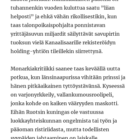
tuhannenkin vuoden kuluttua saatu ”liian
helposti” ja ehkä vähän rikollisestikin, kun
taas talonpoikaispohjalta ponnistavan
yrittäjäsuvun miljardit säilyttävät savupirtin
tuoksun vielä Kanaalisaarille rekisteröidyn
holding-yhtiön tileillekin siirrettynä.
Monarkiakritiikki saanee taas keväällä uutta
potkua, kun länsinaapurissa vihitään prinssi ja
hänen pitkäaikainen tyttöystävänsä. Kyseessä
on varjonyrkkeily, vallankumousroolipeli,
jonka kohde on kaiken vääryyden maskotti.
Eihän Ruotsin kuningas ole vastuussa
luokkayhteiskunnan ongelmista tai työn ja
pääoman ristiriidasta, mutta todellisten
syypäiden jahtaaminen on laiskalle