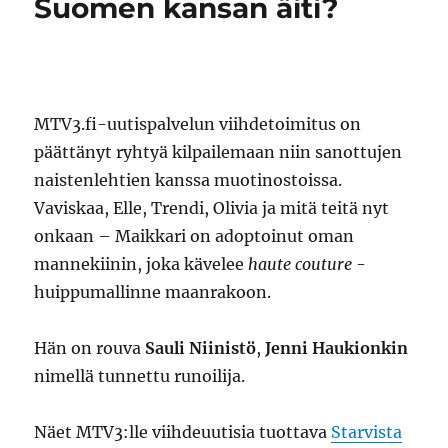
Suomen kansan äiti?
MTV3.fi-uutispalvelun viihdetoimitus on
päättänyt ryhtyä kilpailemaan niin sanottujen
naistenlehtien kanssa muotinostoissa.
Vaviskaa, Elle, Trendi, Olivia ja mitä teitä nyt
onkaan – Maikkari on adoptoinut oman
mannekiinin, joka kävelee
haute couture
-
huippumallinne maanrakoon.
Hän on rouva
Sauli Niinistö
,
Jenni Haukionkin
nimellä tunnettu runoilija.
Näet MTV3:lle viihdeuutisia tuottava
Starvista