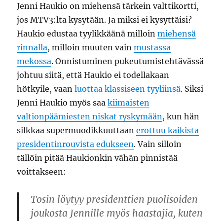
Jenni Haukio on miehensä tärkein valttikortti,
jos MTV3:lta kysytään. Ja miksi ei kysyttäisi?
Haukio edustaa tyylikkäänä milloin
miehensä
rinnalla
, milloin muuten vain
mustassa
mekossa
. Onnistuminen pukeutumistehtävässä
johtuu siitä, että Haukio ei todellakaan
hötkyile, vaan
luottaa klassiseen tyyliinsä
. Siksi
Jenni Haukio myös saa
kiimaisten
valtionpäämiesten niskat ryskymään
, kun hän
silkkaa supermuodikkuuttaan
erottuu kaikista
presidentinrouvista edukseen
. Vain silloin
tällöin pitää Haukionkin vähän pinnistää
voittakseen:
Tosin löytyy presidenttien puolisoiden
joukosta Jennille myös haastajia, kuten