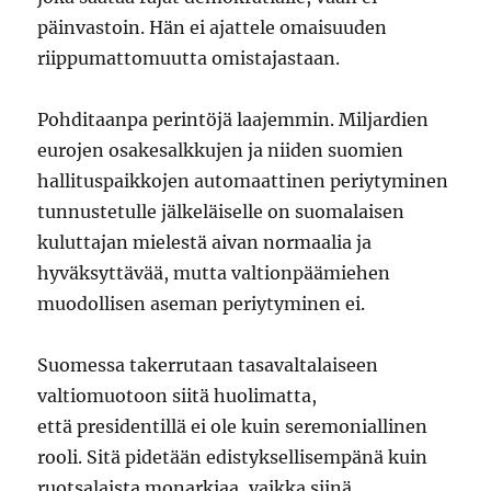
päinvastoin. Hän ei ajattele omaisuuden
riippumattomuutta omistajastaan.
Pohditaanpa perintöjä laajemmin. Miljardien
eurojen osakesalkkujen ja niiden suomien
hallituspaikkojen automaattinen periytyminen
tunnustetulle jälkeläiselle on suomalaisen
kuluttajan mielestä aivan normaalia ja
hyväksyttävää, mutta valtionpäämiehen
muodollisen aseman periytyminen ei.
Suomessa takerrutaan tasavaltalaiseen
valtiomuotoon siitä huolimatta,
että presidentillä ei ole kuin seremoniallinen
rooli. Sitä pidetään edistyksellisempänä kuin
ruotsalaista monarkiaa, vaikka siinä