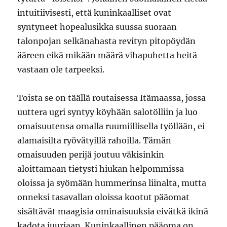
intuitiivisesti, että kuninkaalliset ovat
syntyneet hopealusikka suussa suoraan
talonpojan selkänahasta revityn pitopöydän
ääreen eikä mikään määrä vihapuhetta heitä
vastaan ole tarpeeksi.
Toista se on täällä routaisessa Itämaassa, jossa
uuttera ugri syntyy köyhään salotölliin ja luo
omaisuutensa omalla ruumiillisella työllään, ei
alamaisilta ryövätyillä rahoilla. Tämän
omaisuuden perijä joutuu väkisinkin
aloittamaan tietysti hiukan helpommissa
oloissa ja syömään hummerinsa liinalta, mutta
onneksi tasavallan oloissa kootut pääomat
sisältävät maagisia ominaisuuksia eivätkä ikinä
kadota juuriaan. Kuninkaallinen pääoma on