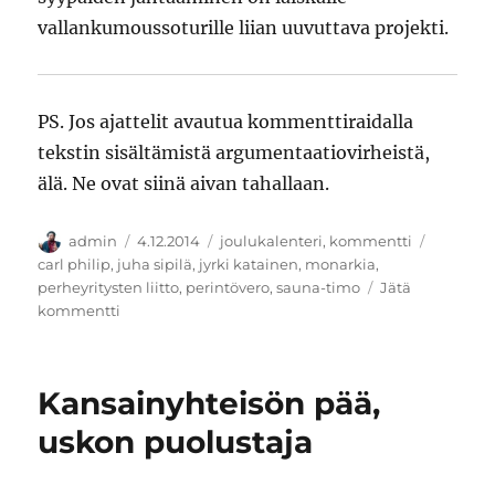
vallankumoussoturille liian uuvuttava projekti.
PS. Jos ajattelit avautua kommenttiraidalla
tekstin sisältämistä argumentaatiovirheistä,
älä. Ne ovat siinä aivan tahallaan.
Kirjoittaja
Julkaistu
Kategoriat
Avainsa
admin
4.12.2014
joulukalenteri
,
kommentti
carl philip
,
juha sipilä
,
jyrki katainen
,
monarkia
,
perheyritysten liitto
,
perintövero
,
sauna-timo
Jätä
artikkeliin
kommentti
Perilliset
Kansainyhteisön pää,
uskon puolustaja