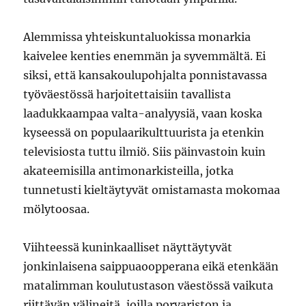
Alemmissa yhteiskuntaluokissa monarkia
kaivelee kenties enemmän ja syvemmältä. Ei
siksi, että kansakoulupohjalta ponnistavassa
työväestössä harjoitettaisiin tavallista
laadukkaampaa valta-analyysiä, vaan koska
kyseessä on populaarikulttuurista ja etenkin
televisiosta tuttu ilmiö. Siis päinvastoin kuin
akateemisilla antimonarkisteilla, jotka
tunnetusti kieltäytyvät omistamasta mokomaa
mölytoosaa.
Viihteessä kuninkaalliset näyttäytyvät
jonkinlaisena saippuaoopperana eikä etenkään
matalimman koulutustason väestössä vaikuta
riittävän välineitä, joilla porvariston ja