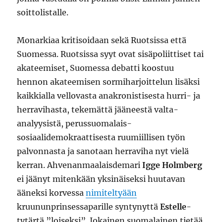
soittolistalle.
Monarkiaa kritisoidaan sekä Ruotsissa että
Suomessa. Ruotsissa syyt ovat sisäpoliittiset tai
akateemiset, Suomessa debatti koostuu
hennon akateemisen sormiharjoittelun lisäksi
kaikkialla vellovasta anakronistisesta hurri- ja
herravihasta, tekemättä jääneestä valta-
analyysistä, perussuomalais-
sosiaalidemokraattisesta ruumiillisen työn
palvonnasta ja sanotaan herraviha nyt vielä
kerran. Ahvenanmaalaisdemari
Igge Holmberg
ei jäänyt mitenkään yksinäiseksi huutavan
ääneksi korvessa
nimiteltyään
kruununprinsessaparille syntynyttä
Estelle
-
tytärtä ”loiseksi”. Jokainen suomalainen tietää