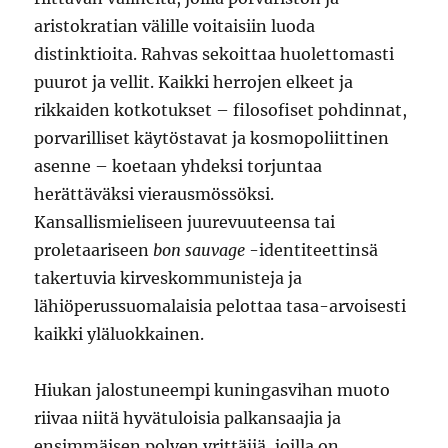
aristokratian välille voitaisiin luoda
distinktioita. Rahvas sekoittaa huolettomasti
puurot ja vellit. Kaikki herrojen elkeet ja
rikkaiden kotkotukset – filosofiset pohdinnat,
porvarilliset käytöstavat ja kosmopoliittinen
asenne – koetaan yhdeksi torjuntaa
herättäväksi vierausmössöksi.
Kansallismieliseen juurevuuteensa tai
proletaariseen
bon sauvage
-identiteettinsä
takertuvia kirveskommunisteja ja
lähiöperussuomalaisia pelottaa tasa-arvoisesti
kaikki yläluokkainen.
Hiukan jalostuneempi kuningasvihan muoto
riivaa niitä hyvätuloisia palkansaajia ja
ensimmäisen polven yrittäjiä, joilla on