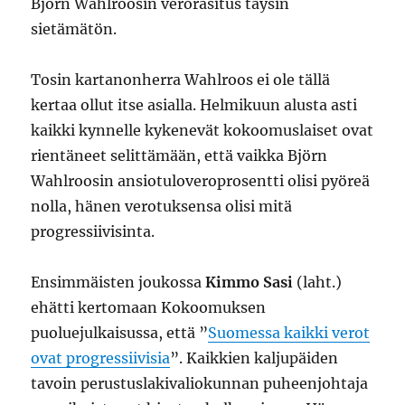
Björn Wahlroosin verorasitus täysin
sietämätön.
Tosin kartanonherra Wahlroos ei ole tällä
kertaa ollut itse asialla. Helmikuun alusta asti
kaikki kynnelle kykenevät kokoomuslaiset ovat
rientäneet selittämään, että vaikka Björn
Wahlroosin ansiotuloveroprosentti olisi pyöreä
nolla, hänen verotuksensa olisi mitä
progressiivisinta.
Ensimmäisten joukossa
Kimmo Sasi
(laht.)
ehätti kertomaan Kokoomuksen
puoluejulkaisussa, että ”
Suomessa kaikki verot
ovat progressiivisia
”. Kaikkien kaljupäiden
tavoin perustuslakivaliokunnan puheenjohtaja