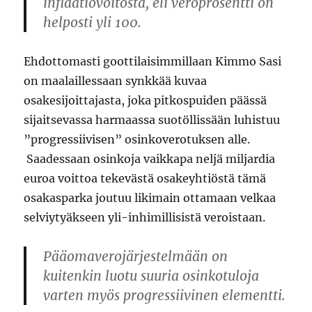
inflaatiovoitosta, eli veroprosentti on
helposti yli 100.
Ehdottomasti goottilaisimmillaan Kimmo Sasi
on maalaillessaan synkkää kuvaa
osakesijoittajasta, joka pitkospuiden päässä
sijaitsevassa harmaassa suotöllissään luhistuu
”progressiivisen” osinkoverotuksen alle.
Saadessaan osinkoja vaikkapa neljä miljardia
euroa voittoa tekevästä osakeyhtiöstä tämä
osakasparka joutuu likimain ottamaan velkaa
selviytyäkseen yli-inhimillisistä veroistaan.
Pääomaverojärjestelmään on
kuitenkin luotu suuria osinkotuloja
varten myös progressiivinen elementti.