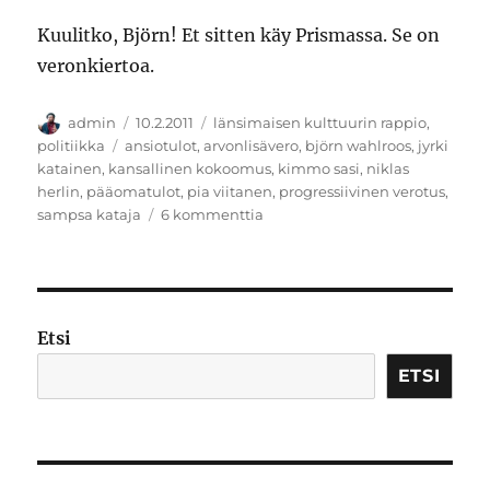
Kuulitko, Björn! Et sitten käy Prismassa. Se on
veronkiertoa.
Kirjoittaja
Julkaistu
Kategoriat
admin
10.2.2011
länsimaisen kulttuurin rappio
,
Avainsanat
politiikka
ansiotulot
,
arvonlisävero
,
björn wahlroos
,
jyrki
katainen
,
kansallinen kokoomus
,
kimmo sasi
,
niklas
herlin
,
pääomatulot
,
pia viitanen
,
progressiivinen verotus
,
artikkeliin
sampsa kataja
6 kommenttia
Punaisten
housujen
progressiivisuudesta
Etsi
ETSI