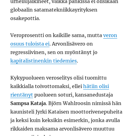
urheilujalkineet, vaikka pankissa ei olisikaan
globaalin satamatekniikkayrityksen
osakepottia.
Veroprosentti on kaikille sama, mutta
veron
osuus tuloista ei
. Arvonlisävero on
regressiivinen, sen on myöntänyt jo
kapitalistinenkin tiedemies
.
Kykypuolueen veroselitys olisi tuomittu
kaikkialla toivottomaksi, ellei
hätiin olisi
rientänyt
puolueen soturi, kansanedustaja
Sampsa Kataja
. Björn Wahlroosin nimissä hän
kaunisteli Jyrki Kataisen moottorivenepuheita
ja keksi kuin keksikin esimerkin, jonka avulla
rikkaiden maksama arvonlisävero muuttuu