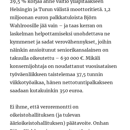
29,5 % korjaa ahne valtio ylläpitääkseen
Helsingin ja Turun välistä moottoritietä. 1,2
miljoonan euron palkkatuloista Björn
Wahlroosille jää vain – ja taas kerran on
laskelman helpottamiseksi unohdettava ne
kymmenet ja sadat verovähennykset, joihin
näinkin ansioitunut seniorikansalainen on
takuulla oikeutettu – 630 000 €. Mikäli
konsernijohtaja on noudattanut vuosisataisen
työväenliikkeen taistelemaa 37,5 tunnin
viikkotyöaikaa, hänen nettotuntipalkakseen
saadaan kutakuinkin 350 euroa.
Ei ihme, että veroremontti on
oikeistohallituksen (ja tulevan
äärioikeistohallituksen) päätavoite. Onhan