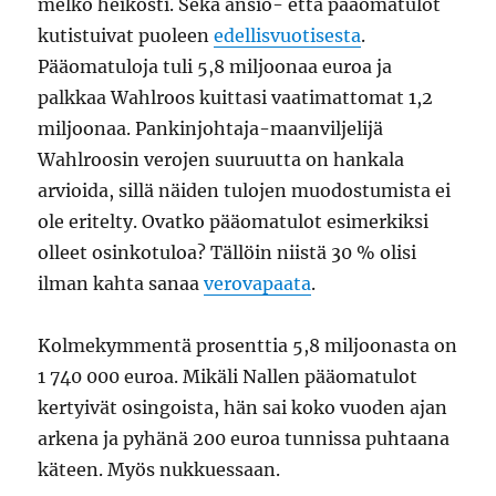
melko heikosti. Sekä ansio- että pääomatulot
kutistuivat puoleen
edellisvuotisesta
.
Pääomatuloja tuli 5,8 miljoonaa euroa ja
palkkaa Wahlroos kuittasi vaatimattomat 1,2
miljoonaa. Pankinjohtaja-maanviljelijä
Wahlroosin verojen suuruutta on hankala
arvioida, sillä näiden tulojen muodostumista ei
ole eritelty. Ovatko pääomatulot esimerkiksi
olleet osinkotuloa? Tällöin niistä 30 % olisi
ilman kahta sanaa
verovapaata
.
Kolmekymmentä prosenttia 5,8 miljoonasta on
1 740 000 euroa. Mikäli Nallen pääomatulot
kertyivät osingoista, hän sai koko vuoden ajan
arkena ja pyhänä 200 euroa tunnissa puhtaana
käteen. Myös nukkuessaan.