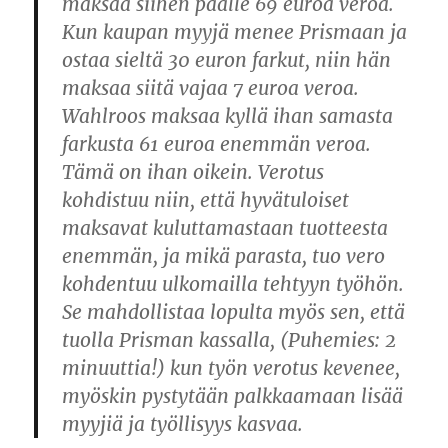
maksaa siihen päälle 69 euroa veroa.
Kun kaupan myyjä menee Prismaan ja
ostaa sieltä 30 euron farkut, niin hän
maksaa siitä vajaa 7 euroa veroa.
Wahlroos maksaa kyllä ihan samasta
farkusta 61 euroa enemmän veroa.
Tämä on ihan oikein. Verotus
kohdistuu niin, että hyvätuloiset
maksavat kuluttamastaan tuotteesta
enemmän, ja mikä parasta, tuo vero
kohdentuu ulkomailla tehtyyn työhön.
Se mahdollistaa lopulta myös sen, että
tuolla Prisman kassalla, (Puhemies: 2
minuuttia!) kun työn verotus kevenee,
myöskin pystytään palkkaamaan lisää
myyjiä ja työllisyys kasvaa.