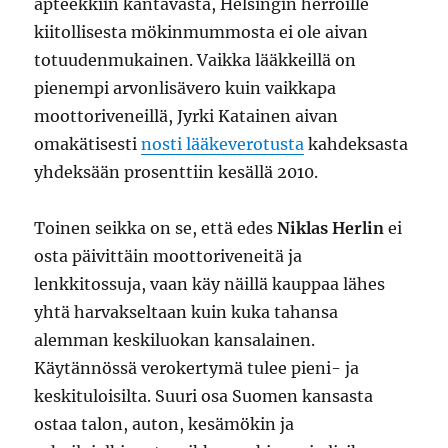
apteekkiin kantavasta, Helsingin herroille
kiitollisesta mökinmummosta ei ole aivan
totuudenmukainen. Vaikka lääkkeillä on
pienempi arvonlisävero kuin vaikkapa
moottoriveneillä, Jyrki Katainen aivan
omakätisesti
nosti lääkeverotusta
kahdeksasta
yhdeksään prosenttiin kesällä 2010.
Toinen seikka on se, että edes
Niklas Herlin
ei
osta päivittäin moottoriveneitä ja
lenkkitossuja, vaan käy näillä kauppaa lähes
yhtä harvakseltaan kuin kuka tahansa
alemman keskiluokan kansalainen.
Käytännössä verokertymä tulee pieni- ja
keskituloisilta. Suuri osa Suomen kansasta
ostaa talon, auton, kesämökin ja