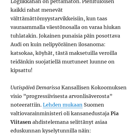
Logiikkahan on pettämätön. Pienituloisen
kaikki rahat menevät
välttämättömyystarvikkeisiin, kun taas
vauraammalla väestönosalla on varaa hiukan
tuhlatakin. Jokainen punaisia päin posottava
Audi on kuin nelipyöräinen ilosanoma:
katsokaa, köyhät, tästä maksetuilla veroilla
teidänkin suojatiellä murtuneet luunne on
kipsattu!
Uutispäivä Demarissa
Kansallisen Kokoomuksen
visio ”progressiivisesta arvonlisäverosta”
noteerattiin.
Lehden mukaan
Suomen
valtiovarainministeri oli kansanedustaja
Pia
Viitasen
ahdistelemana selittänyt asiaa
eduskunnan kyselytunnilla näin: