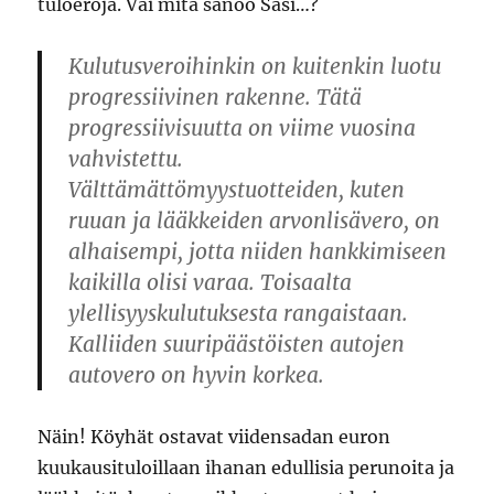
tuloeroja. Vai mitä sanoo Sasi…?
Kulutusveroihinkin on kuitenkin luotu
progressiivinen rakenne. Tätä
progressiivisuutta on viime vuosina
vahvistettu.
Välttämättömyystuotteiden, kuten
ruuan ja lääkkeiden arvonlisävero, on
alhaisempi, jotta niiden hankkimiseen
kaikilla olisi varaa. Toisaalta
ylellisyyskulutuksesta rangaistaan.
Kalliiden suuripäästöisten autojen
autovero on hyvin korkea.
Näin! Köyhät ostavat viidensadan euron
kuukausituloillaan ihanan edullisia perunoita ja