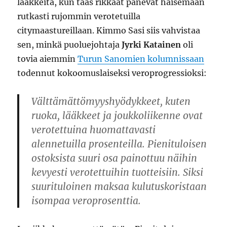
lääkkeitä, kun taas rikkaat panevat haisemaan
rutkasti rujommin verotetuilla
citymaastureillaan. Kimmo Sasi siis vahvistaa
sen, minkä puoluejohtaja
Jyrki Katainen
oli
tovia aiemmin
Turun Sanomien kolumnissaan
todennut kokoomuslaiseksi veroprogressioksi:
Välttämättömyyshyödykkeet, kuten
ruoka, lääkkeet ja joukkoliikenne ovat
verotettuina huomattavasti
alennetuilla prosenteilla. Pienituloisen
ostoksista suuri osa painottuu näihin
kevyesti verotettuihin tuotteisiin. Siksi
suurituloinen maksaa kulutuskoristaan
isompaa veroprosenttia.