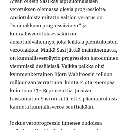
Aivan oikein Sasi käy läpi suomalaisen
verotuksen olemassa olevia progressioita.
Ansiotuloista mitattu valtion verotus on
”voimakkaan progressiivinen” ja
kunnallisverotuksessakin on
ansiotulovähennys, joka leikkaa pienituloisten
verotaakkaa. Minkä Sasi jättää mainitsematta,
on kunnallisveroäyrin progression katoaminen
ylemmissä desiileissä. Vaikka palkka olisi
kymmenkertainen Björn Wahlroosin reiluun
miljoonaan verrattuna, kunta ei ota enempää
kuin tuon 17–19 prosenttia. Ja aivan
hiiskumaton Sasi on siitä, ettei pääomatuloista
kanneta kunnallisveroa senttiäkään.
Joskus veroprogressio ilmenee oudoissa