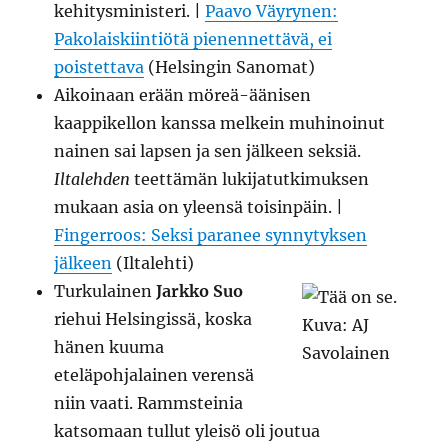
kehitysministeri. |
Paavo Väyrynen:
Pakolaiskiintiötä pienennettävä, ei
poistettava
(Helsingin Sanomat)
Aikoinaan erään möreä-äänisen
kaappikellon kanssa melkein muhinoinut
nainen sai lapsen ja sen jälkeen seksiä.
Iltalehden
teettämän lukijatutkimuksen
mukaan asia on yleensä toisinpäin. |
Fingerroos: Seksi paranee synnytyksen
jälkeen
(Iltalehti)
Turkulainen
Jarkko Suo
riehui Helsingissä, koska
hänen kuuma
eteläpohjalainen verensä
niin vaati. Rammsteinia
katsomaan tullut yleisö oli joutua