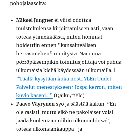
pohojalaaselta:
Mikael Jungner
ei viitsi odottaa
muistelmiensa kirjoittamiseen asti, vaan
toteaa ytimekkäästi, miten hommat
hoidettiin ennen ”kansainvälisen
herrasmiehen” nimitystä. Näemmä
pörröpäisempikin toimitusjohtaja voi puhua
ulkomaisia kieliä käydessään ulkomailla. |
”Täällä kysytään kuka nosti YLEn Uudet
Palvelut menestykseen? Jospa kerron, miten
kuvio kasvoi…”
(Qaiku/#Yle)
Paavo Väyrynen
syö ja säästää kakun. ”En
ole rasisti, mutta eikö ne pakolaiset voisi
jäädä kuolemaan niihin ulkomaihinsa”,
toteaa ulkomaankauppa- ja