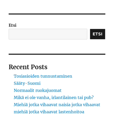
Kansaa
petettiin:
Lauri
Tähkä
oli
Etsi
humalassa,
Risto
ETSI
Autio
ei
Recent Posts
Tosiasioiden tunnustaminen
Sääty-Suomi
Normaalit ruokajuomat
Mikä ei ole vanha, irlantilainen tai pub?
Miehiä jotka vihaavat naisia jotka vihaavat
miehiä jotka vihaavat lastenhoitoa