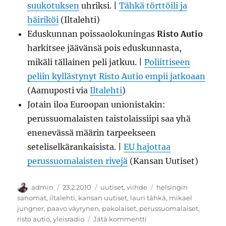
suukotuksen
uhriksi. |
Tähkä törttöili ja
häiriköi
(Iltalehti)
Eduskunnan poissaolokuningas
Risto Autio
harkitsee jäävänsä pois eduskunnasta,
mikäli tällainen peli jatkuu. |
Poliittiseen
peliin kyllästynyt Risto Autio empii jatkoaan
(Aamuposti via
Iltalehti
)
Jotain iloa Euroopan unionistakin:
perussuomalaisten taistolaissiipi saa yhä
enenevässä määrin tarpeekseen
seteliselkärankaisista. |
EU hajottaa
perussuomalaisten rivejä
(Kansan Uutiset)
Kirjoittaja
Julkaistu
Kategoriat
Avainsanat
admin
23.2.2010
uutiset
,
viihde
helsingin
sanomat
,
iltalehti
,
kansan uutiset
,
lauri tähkä
,
mikael
jungner
,
paavo väyrynen
,
pakolaiset
,
perussuomalaiset
,
artikkeliin
risto autio
,
yleisradio
Jätä kommentti