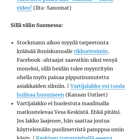
video!
(Ilta-Sanomat)
Sillä välin Suomessa:
Stockmann aikoo myydä tarpeetonta
krääsää ihmiskunnalle
rikkurivoimin
.
Facebook-ahtaajat saavatkin siksi venyä
moneksi, sillä heidän tulee myyntityön
ohella myös painaa pippurisumutetta
asiakkaiden silmiin. |
Vartijalakko voi tuoda
hulinaa huomiseen
(Kansan Uutiset)
Vartijalakko ei huolestuta maailmalla
matkustelevaa Vesa Keskistä. Ehkä pitäisi.
Jos lakko laajenee, hän saattaa joutua
käyttelemään puolimetristä pamppua omin
käsin. |
Keskisen turvamiehellä aseena