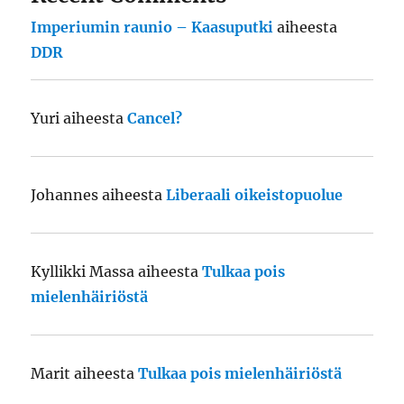
Imperiumin raunio – Kaasuputki
aiheesta
DDR
Yuri
aiheesta
Cancel?
Johannes
aiheesta
Liberaali oikeistopuolue
Kyllikki Massa
aiheesta
Tulkaa pois
mielenhäiriöstä
Marit
aiheesta
Tulkaa pois mielenhäiriöstä