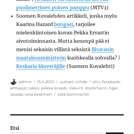
puolimetrinen puinen pamppu
(MTV3)
Suomen Kuvalehden artikkeli, jonka myös
Kaarina Hazard
bongasi
, tarjoilee
mielenkiintoisen kuvan Pekka Ervastin
aivotoiminnasta. Mutta kenenpä pää ei
menisi sekaisin villistä seksistä
Bhutanin
maatalousministerin
kuohkealla sohvalla? |
Keskaria äänestäjille
(Suomen Kuvalehti)
Kirjoittaja
Julkaistu
Kategoriat
Avainsanat
admin
15.4.2010
uutiset
,
viihde
elin
,
facebook-
ahtaajat
,
lakko
,
pekka ervasti
,
rikkurit
,
stockmann
,
tiger
artikkeliin
woods
,
vesa keskinen
Jätä kommentti
Elin
ei
kestänyt
Etsi