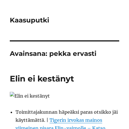
Kaasuputki
Avainsana:
pekka ervasti
Elin ei kestänyt
Toimittajakunnan häpeäksi paras otsikko jäi
käyttämättä. |
Tigerin irvokas mainos
viimeinen pisara Elin-vaimolle – Katso