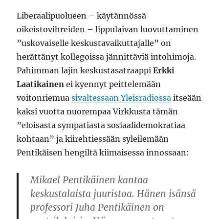
Liberaalipuolueen – käytännössä
oikeistovihreiden – lippulaivan luovuttaminen
”uskovaiselle keskustavaikuttajalle” on
herättänyt kollegoissa jännittäviä intohimoja.
Pahimman lajin keskustasatraappi
Erkki
Laatikainen
ei kyennyt peittelemään
voitonriemua
sivaltessaan Yleisradiossa
itseään
kaksi vuotta nuorempaa Virkkusta tämän
”eloisasta sympatiasta sosiaalidemokratiaa
kohtaan” ja kiirehtiessään syleilemään
Pentikäisen hengiltä kiimaisessa innossaan:
Mikael Pentikäinen kantaa
keskustalaista juuristoa. Hänen isänsä
professori Juha Pentikäinen on