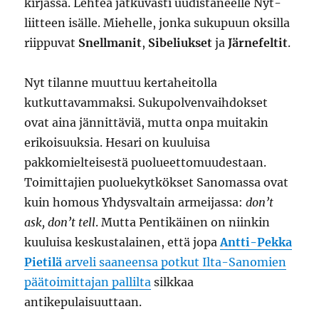
kirjassa. Lehteä jatkuvasti uudistaneelle Nyt-
liitteen isälle. Miehelle, jonka sukupuun oksilla
riippuvat
Snellmanit
,
Sibeliukset
ja
Järnefeltit
.
Nyt tilanne muuttuu kertaheitolla
kutkuttavammaksi. Sukupolvenvaihdokset
ovat aina jännittäviä, mutta onpa muitakin
erikoisuuksia. Hesari on kuuluisa
pakkomielteisestä puolueettomuudestaan.
Toimittajien puoluekytkökset Sanomassa ovat
kuin homous Yhdysvaltain armeijassa:
don’t
ask, don’t tell
. Mutta Pentikäinen on niinkin
kuuluisa keskustalainen, että jopa
Antti-Pekka
Pietilä
arveli saaneensa potkut Ilta-Sanomien
päätoimittajan pallilta
silkkaa
antikepulaisuuttaan.