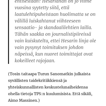
entisestään? Hesariahan on jo viime
vuosina syytetty siitä, että
laatulehtipuheistaan huolimatta se on
välillä luiskahtanut viihteeseen
sensaatio- ja skandaalilehtien lailla.
Tähän saakka on journalistipiireissä
vain kuiskuteltu, ettei Hesarin linja ole
vain pysynyt toimituksen johdon
näpeissä, kun nuoret toimittajat ovat
kokeilleet rajojaan.
(Tosin taitaapa Turun Sanomatkin julkaista
syvällisten taidekritiikkiensä ja
yhteiskunnallisten keskustelunaiheidensa
ohella tietoja TPS:n kuulumisista. Että sikäli,
Aimo Massinen.)