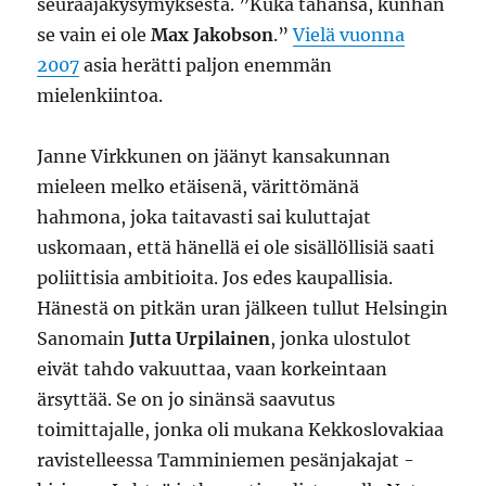
seuraajakysymyksestä. ”Kuka tahansa, kunhan
se vain ei ole
Max Jakobson
.”
Vielä vuonna
2007
asia herätti paljon enemmän
mielenkiintoa.
Janne Virkkunen on jäänyt kansakunnan
mieleen melko etäisenä, värittömänä
hahmona, joka taitavasti sai kuluttajat
uskomaan, että hänellä ei ole sisällöllisiä saati
poliittisia ambitioita. Jos edes kaupallisia.
Hänestä on pitkän uran jälkeen tullut Helsingin
Sanomain
Jutta Urpilainen
, jonka ulostulot
eivät tahdo vakuuttaa, vaan korkeintaan
ärsyttää. Se on jo sinänsä saavutus
toimittajalle, jonka oli mukana Kekkoslovakiaa
ravistelleessa Tamminiemen pesänjakajat -