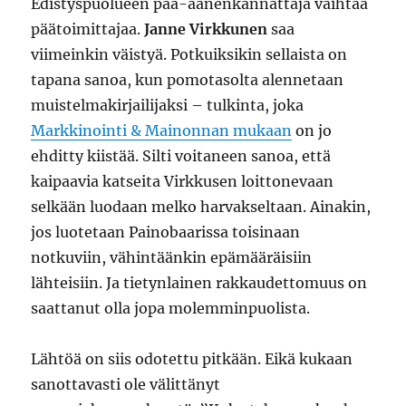
Edistyspuolueen pää-äänenkannattaja vaihtaa
päätoimittajaa.
Janne Virkkunen
saa
viimeinkin väistyä. Potkuiksikin sellaista on
tapana sanoa, kun pomotasolta alennetaan
muistelmakirjailijaksi – tulkinta, joka
Markkinointi & Mainonnan mukaan
on jo
ehditty kiistää. Silti voitaneen sanoa, että
kaipaavia katseita Virkkusen loittonevaan
selkään luodaan melko harvakseltaan. Ainakin,
jos luotetaan Painobaarissa toisinaan
notkuviin, vähintäänkin epämääräisiin
lähteisiin. Ja tietynlainen rakkaudettomuus on
saattanut olla jopa molemminpuolista.
Lähtöä on siis odotettu pitkään. Eikä kukaan
sanottavasti ole välittänyt