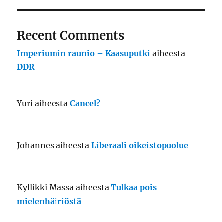
Recent Comments
Imperiumin raunio – Kaasuputki
aiheesta
DDR
Yuri
aiheesta
Cancel?
Johannes
aiheesta
Liberaali oikeistopuolue
Kyllikki Massa
aiheesta
Tulkaa pois
mielenhäiriöstä