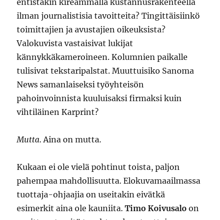
entistäkin kireämmällä kustannusrakenteella
ilman journalistisia tavoitteita? Tingittäisiinkö
toimittajien ja avustajien oikeuksista?
Valokuvista vastaisivat lukijat
kännykkäkameroineen. Kolumnien paikalle
tulisivat tekstaripalstat. Muuttuisiko Sanoma
News samanlaiseksi työyhteisön
pahoinvoinnista kuuluisaksi firmaksi kuin
vihtiläinen Karprint?
Mutta
. Aina on mutta.
Kukaan ei ole vielä pohtinut toista, paljon
pahempaa mahdollisuutta. Elokuvamaailmassa
tuottaja-ohjaajia on useitakin eivätkä
esimerkit aina ole kauniita.
Timo Koivusalo
on