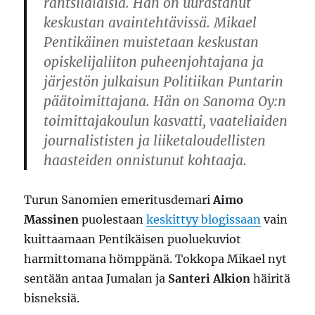
rantsilalaisia. Hän on uurastanut
keskustan avaintehtävissä. Mikael
Pentikäinen muistetaan keskustan
opiskelijaliiton puheenjohtajana ja
järjestön julkaisun Politiikan Puntarin
päätoimittajana. Hän on Sanoma Oy:n
toimittajakoulun kasvatti, vaateliaiden
journalististen ja liiketaloudellisten
haasteiden onnistunut kohtaaja.
Turun Sanomien emeritusdemari
Aimo
Massinen
puolestaan
keskittyy blogissaan
vain
kuittaamaan Pentikäisen puoluekuviot
harmittomana hömppänä. Tokkopa Mikael nyt
sentään antaa Jumalan ja
Santeri Alkion
häiritä
bisneksiä.