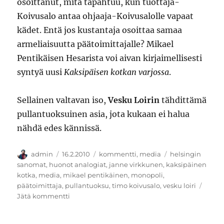
osoittanut, mitä tapahtuu, kun tuottaja-
Koivusalo antaa ohjaaja-Koivusalolle vapaat
kädet. Entä jos kustantaja osoittaa samaa
armeliaisuutta päätoimittajalle? Mikael
Pentikäisen Hesarista voi aivan kirjaimellisesti
syntyä uusi
Kaksipäisen kotkan varjossa
.
Sellainen valtavan iso,
Vesku Loirin
tähdittämä
pullantuoksuinen asia, jota kukaan ei halua
nähdä edes kännissä.
Kirjoittaja
Julkaistu
Kategoriat
Avainsanat
admin
16.2.2010
kommentti
,
media
helsingin
sanomat
,
huonot analogiat
,
janne virkkunen
,
kaksipäinen
kotka
,
media
,
mikael pentikäinen
,
monopoli
,
päätoimittaja
,
pullantuoksu
,
timo koivusalo
,
vesku loiri
artikkeliin
Jätä kommentti
Kaksipäisen
kotkan