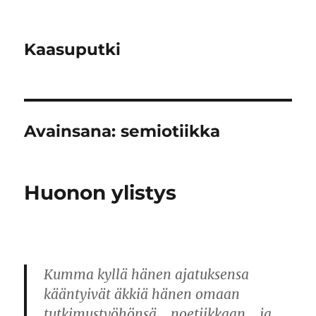
Kaasuputki
Avainsana:
semiotiikka
Huonon ylistys
Kumma kyllä hänen ajatuksensa
kääntyivät äkkiä hänen omaan
tutkimustyöhönsä… noetiikkaan… ja