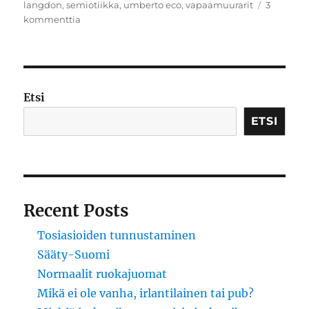
langdon
,
semiotiikka
,
umberto eco
,
vapaamuurarit
3
artikkeliin
kommenttia
Huonon
ylistys
Etsi
ETSI
Recent Posts
Tosiasioiden tunnustaminen
Sääty-Suomi
Normaalit ruokajuomat
Mikä ei ole vanha, irlantilainen tai pub?