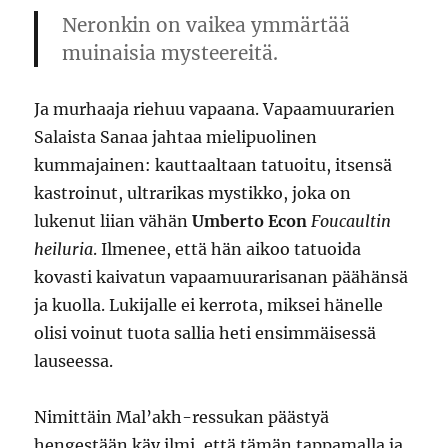
Neronkin on vaikea ymmärtää
muinaisia mysteereitä.
Ja murhaaja riehuu vapaana. Vapaamuurarien
Salaista Sanaa jahtaa mielipuolinen
kummajainen: kauttaaltaan tatuoitu, itsensä
kastroinut, ultrarikas mystikko, joka on
lukenut liian vähän
Umberto Econ
Foucaultin
heiluria
. Ilmenee, että hän aikoo tatuoida
kovasti kaivatun vapaamuurarisanan päähänsä
ja kuolla. Lukijalle ei kerrota, miksei hänelle
olisi voinut tuota sallia heti ensimmäisessä
lauseessa.
Nimittäin Mal’akh-ressukan päästyä
hengestään käy ilmi, että tämän tappamalla ja