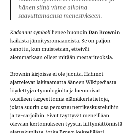
hänen siinä viime aikoina
saavuttamaansa menestykseen.
Kadonnut symboli
lienee huonoin
Dan Brownin
kaikista jännitysromaaneista. Se on paljon
sanottu, kun muistetaan, etteivät
aiemmatkaan olleet mitään mestariteoksia.
Brownin kirjoissa ei ole juonta. Hahmot
ajattelevat lakkaamatta ääneen Wikipediasta
löydettyjä etymologioita ja luennoivat
toisilleen tarpeettomia elämäkertatietoja,
joista suurin osa perustuu nettikeskusteluihin
ja tv-sarjoihin. Sivut täyttyvät meneillään
olevaan kertomukseen tyystin liittymättömistä
ajatuskuplista, jotka Brown kekseliäästi