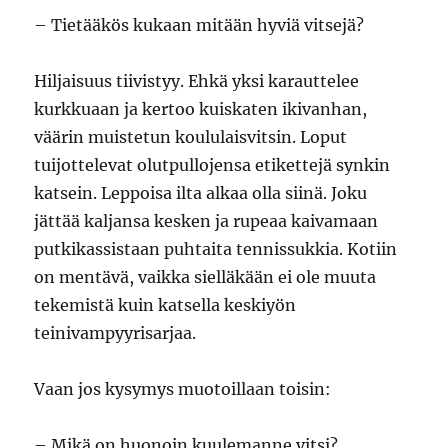
– Tietääkös kukaan mitään hyviä vitsejä?
Hiljaisuus tiivistyy. Ehkä yksi karauttelee
kurkkuaan ja kertoo kuiskaten ikivanhan,
väärin muistetun koululaisvitsin. Loput
tuijottelevat olutpullojensa etikettejä synkin
katsein. Leppoisa ilta alkaa olla siinä. Joku
jättää kaljansa kesken ja rupeaa kaivamaan
putkikassistaan puhtaita tennissukkia. Kotiin
on mentävä, vaikka sielläkään ei ole muuta
tekemistä kuin katsella keskiyön
teinivampyyrisarjaa.
Vaan jos kysymys muotoillaan toisin:
– Mikä on huonoin kuulemanne vitsi?