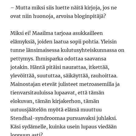
– Mutta miksi siis luette näitä kirjoja, jos ne
ovat niin huonoja, arvoisa bloginpitäjä?
Miksi ei! Maailma tarjoaa asukkailleen
elämyksiä, joiden laatua sopii pohtia. Yleisin
tunne länsimaisessa kulutusyhteiskunnassa on
pettymys. Ihmisparka odottaa saavansa
jotakin. Häntä pitäisi naurattaa, itkettää,
ylevöittää, suututtaa, säikäyttää, rauhoittaa.
Mainostajan etevät julisteet metroasemilla ja
tienvarsitauluissa lupaavat, että tämän
elokuvan, tämän kirjakerhon, tämän
uutuusjäätelön myötä elämä muuttuu
Stendhal-syndroomaa pursuavaksi juhlaksi.
Käsi sydämelle, kuinka usein lupaus viedään
loppuun asti?