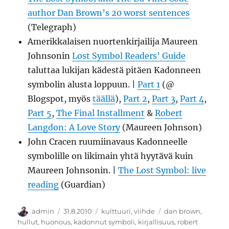
author Dan Brown’s 20 worst sentences
(Telegraph)
Amerikkalaisen nuortenkirjailija Maureen
Johnsonin
Lost Symbol Readers’ Guide
taluttaa lukijan kädestä pitäen Kadonneen
symbolin alusta loppuun. |
Part 1
(@
Blogspot, myös
täällä
),
Part 2
,
Part 3
,
Part 4
,
Part 5
,
The Final Installment
&
Robert
Langdon: A Love Story
(Maureen Johnson)
John Cracen ruumiinavaus Kadonneelle
symbolille on likimain yhtä hyytävä kuin
Maureen Johnsonin. |
The Lost Symbol: live
reading
(Guardian)
Kirjoittaja
Julkaistu
Kategoriat
Avainsanat
admin
31.8.2010
kulttuuri
,
viihde
dan brown
,
hullut
,
huonous
,
kadonnut symboli
,
kirjallisuus
,
robert