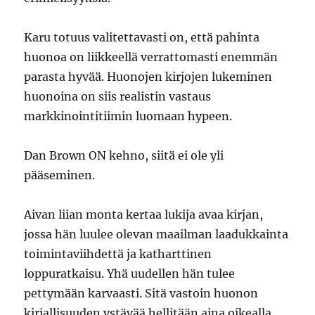
Karu totuus valitettavasti on, että pahinta
huonoa on liikkeellä verrattomasti enemmän
parasta hyvää. Huonojen kirjojen lukeminen
huonoina on siis realistin vastaus
markkinointitiimin luomaan hypeen.
Dan Brown ON kehno, siitä ei ole yli
pääseminen.
Aivan liian monta kertaa lukija avaa kirjan,
jossa hän luulee olevan maailman laadukkainta
toimintaviihdettä ja katharttinen
loppuratkaisu. Yhä uudellen hän tulee
pettymään karvaasti. Sitä vastoin huonon
kirjallisuuden ystävää hellitään aina oikealla