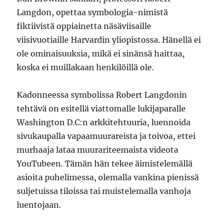
Langdon, opettaa symbologia-nimistä
fiktiivistä oppiainetta näsäviisaille
viisivuotiaille Harvardin yliopistossa. Hänellä ei
ole ominaisuuksia, mikä ei sinänsä haittaa,
koska ei muillakaan henkilöillä ole.
Kadonneessa symbolissa Robert Langdonin
tehtävä on esitellä viattomalle lukijaparalle
Washington D.C:n arkkitehtuuria, luennoida
sivukaupalla vapaamuurareista ja toivoa, ettei
murhaaja lataa muurariteemaista videota
YouTubeen. Tämän hän tekee äimistelemällä
asioita puhelimessa, olemalla vankina pienissä
suljetuissa tiloissa tai muistelemalla vanhoja
luentojaan.