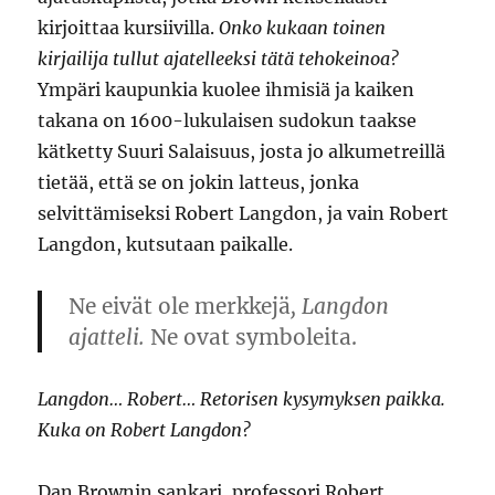
kirjoittaa kursiivilla.
Onko kukaan toinen
kirjailija tullut ajatelleeksi tätä tehokeinoa?
Ympäri kaupunkia kuolee ihmisiä ja kaiken
takana on 1600-lukulaisen sudokun taakse
kätketty Suuri Salaisuus, josta jo alkumetreillä
tietää, että se on jokin latteus, jonka
selvittämiseksi Robert Langdon, ja vain Robert
Langdon, kutsutaan paikalle.
Ne eivät ole merkkejä
, Langdon
ajatteli.
Ne ovat symboleita.
Langdon… Robert… Retorisen kysymyksen paikka.
Kuka on Robert Langdon?
Dan Brownin sankari, professori Robert