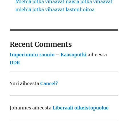
Miehiä jotka vihaavat naisia jotka vihaavat
miehiä jotka vihaavat lastenhoitoa
Recent Comments
Imperiumin raunio – Kaasuputki
aiheesta
DDR
Yuri
aiheesta
Cancel?
Johannes
aiheesta
Liberaali oikeistopuolue