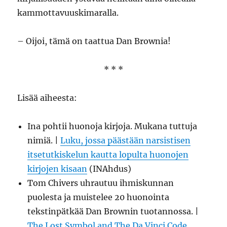
kammottavuuskimaralla.
– Oijoi, tämä on taattua Dan Brownia!
* * *
Lisää aiheesta:
Ina pohtii huonoja kirjoja. Mukana tuttuja
nimiä. |
Luku, jossa päästään narsistisen
itsetutkiskelun kautta lopulta huonojen
kirjojen kisaan
(INAhdus)
Tom Chivers uhrautuu ihmiskunnan
puolesta ja muistelee 20 huonointa
tekstinpätkää Dan Brownin tuotannossa. |
The Lost Symbol and The Da Vinci Code