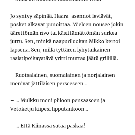
Jo syntyy säpinää. Haara-asennot leviävät,
posket alkavat punoittaa. Mieleen nousee jokin
äärettömän rivo tai käsittämättömän surkea
juttu. Sen, minkä naapuriluokan Mikko kertoi
lapsena. Sen, millä tyttären lyhytaikainen
rasistipoikaystävä yritti murtaa jäätä grillillä.
– Ruotsalainen, suomalainen ja norjalainen
menivät jättiläisen perseeseen…
– … Mulkku meni piiloon pensaaseen ja
Vetoketju kiipesi lipputankoon…
– … Että Kiinassa sataa paskaa!