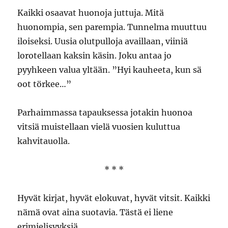
Kaikki osaavat huonoja juttuja. Mitä
huonompia, sen parempia. Tunnelma muuttuu
iloiseksi. Uusia olutpulloja availlaan, viiniä
lorotellaan kaksin käsin. Joku antaa jo
pyyhkeen valua yltään. ”Hyi kauheeta, kun sä
oot törkee…”
Parhaimmassa tapauksessa jotakin huonoa
vitsiä muistellaan vielä vuosien kuluttua
kahvitauolla.
* * *
Hyvät kirjat, hyvät elokuvat, hyvät vitsit. Kaikki
nämä ovat aina suotavia. Tästä ei liene
erimielisyyksiä.