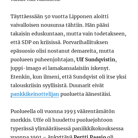
Täyttäessään 50 vuotta Lipponen aloitti
vaivalloisen nousunsa tähtiin. Hän pääsi
takaisin eduskuntaan, mutta vain todetakseen,
että SDP on kriisissä. Porvarihallituksen
epäsuosio olisi nostanut demareita, mutta
puolueen puheenjohtajan,
Ulf Sundqvistin
,
juppi-imago ei lamakansalaisiin iskenyt.
Etenkin, kun ilmeni, että Sundqvist oli itse yksi
talouskriisin syyllisistä. Duunarit eivät
pankkikeinottelijan
puoluetta äänestäisi.
Puolueella oli vuonna 1993 väärentämätön
morkkis. Uffe oli huudettu puoluejohtoon
typerässä ylimääräisessä paniikkikokouksessa
vuonna 1991 – änkyttävä
Pertti Paasio
oli