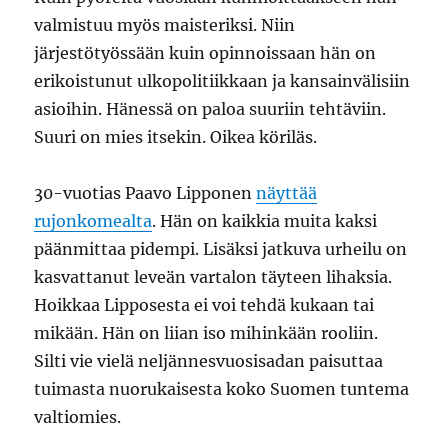
valmistuu myös maisteriksi. Niin
järjestötyössään kuin opinnoissaan hän on
erikoistunut ulkopolitiikkaan ja kansainvälisiin
asioihin. Hänessä on paloa suuriin tehtäviin.
Suuri on mies itsekin. Oikea köriläs.
30-vuotias Paavo Lipponen
näyttää
rujonkomealta
. Hän on kaikkia muita kaksi
päänmittaa pidempi. Lisäksi jatkuva urheilu on
kasvattanut leveän vartalon täyteen lihaksia.
Hoikkaa Lipposesta ei voi tehdä kukaan tai
mikään. Hän on liian iso mihinkään rooliin.
Silti vie vielä neljännesvuosisadan paisuttaa
tuimasta nuorukaisesta koko Suomen tuntema
valtiomies.