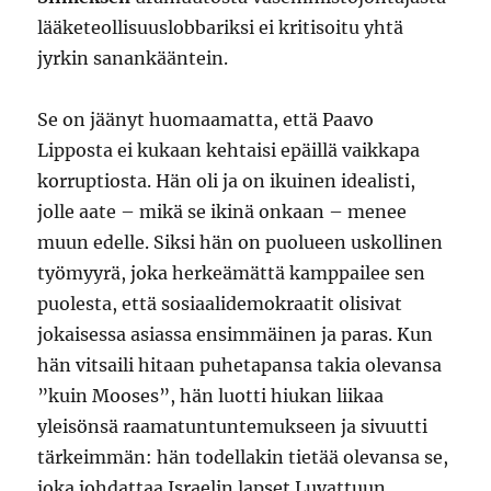
lääketeollisuuslobbariksi ei kritisoitu yhtä
jyrkin sanankääntein.
Se on jäänyt huomaamatta, että Paavo
Lipposta ei kukaan kehtaisi epäillä vaikkapa
korruptiosta. Hän oli ja on ikuinen idealisti,
jolle aate – mikä se ikinä onkaan – menee
muun edelle. Siksi hän on puolueen uskollinen
työmyyrä, joka herkeämättä kamppailee sen
puolesta, että sosiaalidemokraatit olisivat
jokaisessa asiassa ensimmäinen ja paras. Kun
hän vitsaili hitaan puhetapansa takia olevansa
”kuin Mooses”, hän luotti hiukan liikaa
yleisönsä raamatuntuntemukseen ja sivuutti
tärkeimmän: hän todellakin tietää olevansa se,
joka johdattaa Israelin lapset Luvattuun