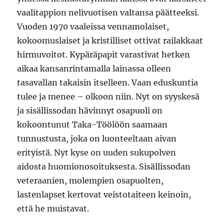
vaalitappion nelivuotisen valtansa päätteeksi.
Vuoden 1970 vaaleissa vennamolaiset,
kokoomuslaiset ja kristilliset ottivat railakkaat
hirmuvoitot. Kypäräpapit varastivat hetken
aikaa kansanrintamalla lainassa olleen
tasavallan takaisin itselleen. Vaan eduskuntia
tulee ja menee – olkoon niin. Nyt on syyskesä
ja sisällissodan hävinnyt osapuoli on
kokoontunut Taka-Töölöön saamaan
tunnustusta, joka on luonteeltaan aivan
erityistä. Nyt kyse on uuden sukupolven
aidosta huomionosoituksesta. Sisällissodan
veteraanien, molempien osapuolten,
lastenlapset kertovat veistotaiteen keinoin,
että he muistavat.