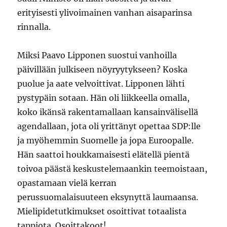
erityisesti ylivoimainen vanhan aisaparinsa
rinnalla.
Miksi Paavo Lipponen suostui vanhoilla
päivillään julkiseen nöyryytykseen? Koska
puolue ja aate velvoittivat. Lipponen lähti
pystypäin sotaan. Hän oli liikkeella omalla,
koko ikänsä rakentamallaan kansainvälisellä
agendallaan, jota oli yrittänyt opettaa SDP:lle
ja myöhemmin Suomelle ja jopa Euroopalle.
Hän saattoi houkkamaisesti elätellä pientä
toivoa päästä keskustelemaankin teemoistaan,
opastamaan vielä kerran
perussuomalaisuuteen eksynyttä laumaansa.
Mielipidetutkimukset osoittivat totaalista
tappiota. Osoittakoot!