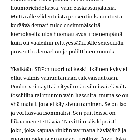
huumoriehdokasta, vaan raskassarjalaisia.
Mutta alle viidentoista prosentin kannatusta
keräävä demari tulee ensimmäiseltä
kierrokselta ulos huomattavasti pienempänä
kuin oli vaaleihin ryhtyessään. Alle seitsemän
prosentin demari on jo poliittinen ruumis.
Yksikään SDP:n nuori tai keski-ikäinen kyky ei
ollut valmis vaarantamaan tulevaisuuttaan.
Puolue voi näyttää cityvihreän silmissä elävältä
fossiililta tai muuten vain hassulta, mutta se on
yhä mahti, jota ei käy sivuuttaminen. Se on iso
ja voi kasvaa isommaksi. Sen puitteissa on
liikaa menetettävää. Tarvittiin siis kipeästi
joku, joka kapuaa rinkiin varmana häviäjänä ja
suostuu pelotta ottamaan turpiinsa. Joku, joka