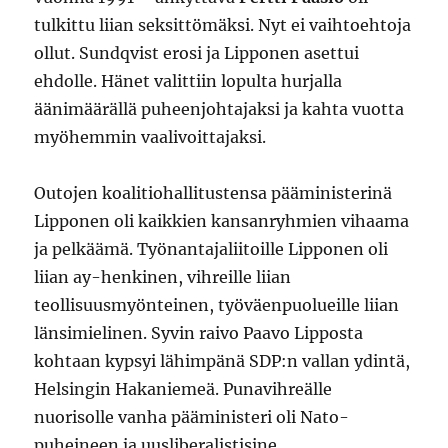
tulkittu liian seksittömäksi. Nyt ei vaihtoehtoja
ollut. Sundqvist erosi ja Lipponen asettui
ehdolle. Hänet valittiin lopulta hurjalla
äänimäärällä puheenjohtajaksi ja kahta vuotta
myöhemmin vaalivoittajaksi.
Outojen koalitiohallitustensa pääministerinä
Lipponen oli kaikkien kansanryhmien vihaama
ja pelkäämä. Työnantajaliitoille Lipponen oli
liian ay-henkinen, vihreille liian
teollisuusmyönteinen, työväenpuolueille liian
länsimielinen. Syvin raivo Paavo Lipposta
kohtaan kypsyi lähimpänä SDP:n vallan ydintä,
Helsingin Hakaniemeä. Punavihreälle
nuorisolle vanha pääministeri oli Nato-
puheineen ja uusliberalistisine