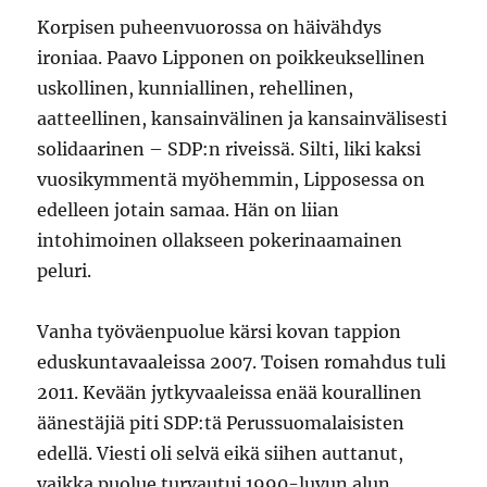
Korpisen puheenvuorossa on häivähdys
ironiaa. Paavo Lipponen on poikkeuksellinen
uskollinen, kunniallinen, rehellinen,
aatteellinen, kansainvälinen ja kansainvälisesti
solidaarinen – SDP:n riveissä. Silti, liki kaksi
vuosikymmentä myöhemmin, Lipposessa on
edelleen jotain samaa. Hän on liian
intohimoinen ollakseen pokerinaamainen
peluri.
Vanha työväenpuolue kärsi kovan tappion
eduskuntavaaleissa 2007. Toisen romahdus tuli
2011. Kevään jytkyvaaleissa enää kourallinen
äänestäjiä piti SDP:tä Perussuomalaisisten
edellä. Viesti oli selvä eikä siihen auttanut,
vaikka puolue turvautui 1990-luvun alun