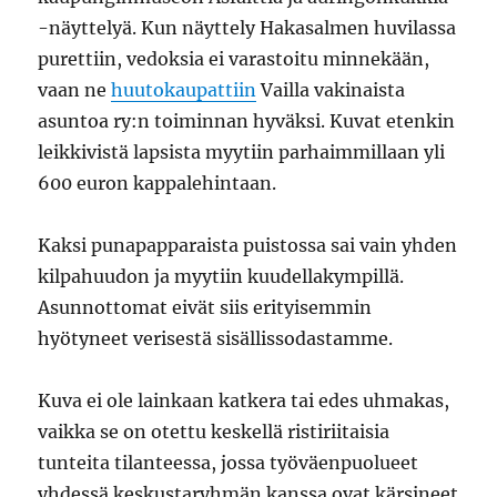
-näyttelyä. Kun näyttely Hakasalmen huvilassa
purettiin, vedoksia ei varastoitu minnekään,
vaan ne
huutokaupattiin
Vailla vakinaista
asuntoa ry:n toiminnan hyväksi. Kuvat etenkin
leikkivistä lapsista myytiin parhaimmillaan yli
600 euron kappalehintaan.
Kaksi punapapparaista puistossa sai vain yhden
kilpahuudon ja myytiin kuudellakympillä.
Asunnottomat eivät siis erityisemmin
hyötyneet verisestä sisällissodastamme.
Kuva ei ole lainkaan katkera tai edes uhmakas,
vaikka se on otettu keskellä ristiriitaisia
tunteita tilanteessa, jossa työväenpuolueet
yhdessä keskustaryhmän kanssa ovat kärsineet