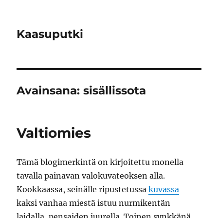
Kaasuputki
Avainsana:
sisällissota
Valtiomies
Tämä blogimerkintä on kirjoitettu monella
tavalla painavan valokuvateoksen alla.
Kookkaassa, seinälle ripustetussa
kuvassa
kaksi vanhaa miestä istuu nurmikentän
laidalla, pensaiden juurella. Toinen synkkänä,