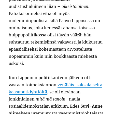
uudistushaluineen liian –
oikeistolainen
.
Pahaksi onneksi viha oli myös
molemminpuolista, sillä Paavo Lipposessa on
ominaisuus, joka kenessä tahansa toisessa
huippupoliitikossa olisi täysin väärä: hän
suhtautuu tekemisiinsä vakavasti ja kiukustuu
epäasialliseksi kokemastaan arvostelusta
nopeammin kuin niin kookkaasta miehestä
uskoisi.
Kun Lipponen politiikanteon jälkeen otti
vastaan toimeksiannon
venäläis-saksalaiselta
kaasuputkiyhtiöltä
, se oli olevinaan
jonkinlainen
mitä mä sanoin
-naula
sosiaalidemokratian arkkuun. Edes
Suvi-Anne
Siimeksen
uramuutosta vasemmistojohtajasta