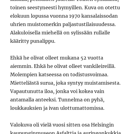
toinen seestyneesti hymyillen. Kuva on otettu
elokuun lopussa vuonna 1970 kansalaissodan
uhrien muistomerkin paljastustilaisuudessa.
Alakuloisella miehellä on sylissään rullalle
kääritty punalippu.
Ehkä he olivat olleet mukana 52 vuotta
aiemmin. Ehkä he olivat olleet vankileireillä.
Molempien katseessa on todistusvoimaa.
Mietteliästä surua, joka syntyy muistamisesta.
Vapautunutta iloa, jonka voi kokea vain
antamalla anteeksi. Tunnelma on pyhä,
loukkauksien ja ivan ulottumattomissa.
Valokuva oli vielä vuosi sitten osa Helsingin
kaupunginmuseon Asfalttia ja auringonkukkia