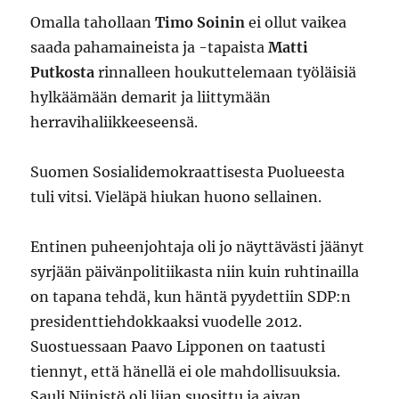
Omalla tahollaan
Timo Soinin
ei ollut vaikea
saada pahamaineista ja -tapaista
Matti
Putkosta
rinnalleen houkuttelemaan työläisiä
hylkäämään demarit ja liittymään
herravihaliikkeeseensä.
Suomen Sosialidemokraattisesta Puolueesta
tuli vitsi. Vieläpä hiukan huono sellainen.
Entinen puheenjohtaja oli jo näyttävästi jäänyt
syrjään päivänpolitiikasta niin kuin ruhtinailla
on tapana tehdä, kun häntä pyydettiin SDP:n
presidenttiehdokkaaksi vuodelle 2012.
Suostuessaan Paavo Lipponen on taatusti
tiennyt, että hänellä ei ole mahdollisuuksia.
Sauli Niinistö oli liian suosittu ja aivan