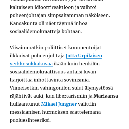
kaltaiseen idioottireaktioon ja vaihtoi
puheenjohtajan simpsakamman näköiseen.
Kansakunta oli näet täynnä inhoa
sosiaalidemokraatteja kohtaan.
Viisaimmatkin poliittiset kommentoijat
ilkkuivat puheenjohtaja
Jutta Urpilaisen
verkkosukkakuvaa
ikään kuin henkilön
sosiaalidemokraattisuus antaisi luvan
harjoittaa inhottavinta sovinismia.
Viimeisetkin vahingonilon sulut älymystössä
räjähtivät auki, kun libertarismiin ja
Mariaansa
hullaantunut
Mikael Jungner
valittiin
messiaanisen hurmoksen saattelemana
puoluesihteeriksi.