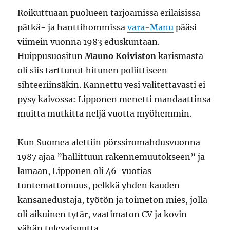
Roikuttuaan puolueen tarjoamissa erilaisissa
pätkä- ja hanttihommissa
vara-Manu
pääsi
viimein vuonna 1983 eduskuntaan.
Huippusuositun
Mauno Koiviston
karismasta
oli siis tarttunut hitunen poliittiseen
sihteeriinsäkin. Kannettu vesi valitettavasti ei
pysy kaivossa: Lipponen menetti mandaattinsa
muitta mutkitta neljä vuotta myöhemmin.
Kun Suomea alettiin pörssiromahdusvuonna
1987 ajaa ”hallittuun rakennemuutokseen” ja
lamaan, Lipponen oli 46-vuotias
tuntemattomuus, pelkkä yhden kauden
kansanedustaja, työtön ja toimeton mies, jolla
oli aikuinen tytär, vaatimaton CV ja kovin
vähän tulevaisuutta.