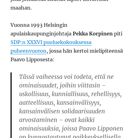
maahan.
Vuonna 1993 Helsingin
apulaiskaupunginjohtaja
Pekka Korpinen
piti
SDP:n XXXVI puoluekokouksessa
puheenvuoron
, jossa hän kertoi mielipiteensä
Paavo Lipposesta:
Tässä vaiheessa voi todeta, että ne
ominaisuudet, joihin viittasin –
uskollisuus, kunniallisuus, rehellisyys,
aatteellisuus, kansainvälisyys,
kansainvälisen solidaarisuuden
arvostaminen – ovat kaikki
ominaisuuksia, joissa Paavo Lipponen
on kunnostautunut poikkeuksellisella