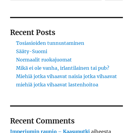
Recent Posts
Tosiasioiden tunnustaminen
Sääty-Suomi
Normaalit ruokajuomat
Mikä ei ole vanha, irlantilainen tai pub?
Miehiä jotka vihaavat naisia jotka vihaavat
miehiä jotka vihaavat lastenhoitoa
Recent Comments
Imperiumin raunio – Kaasuputki
aiheesta