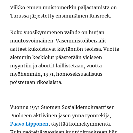
Viikko ennen muistomerkin paljastamista on
Turussa järjestetty ensimmäinen Ruisrock.
Koko vuosikymmenen vaihde on hurjan
muutosvoimainen. Vasemmistoliberaalit
aatteet kukoistavat käytännön teoissa. Vuotta
aiemmin keskiolut päästetään yleiseen
myyntiin ja abortit laillistetaan, vuotta
myöhemmin, 1971, homoseksuaalisuus
poistetaan rikoslaista.
Vuonna 1971 Suomen Sosialidemokraattisen
Puolueen aktiivinen jäsen ynnä työntekijä,
Paavo Lipponen
, täyttää kolmekymmentä.
Kuin pyöreitä vuosiaan kunnioittaakseen hän