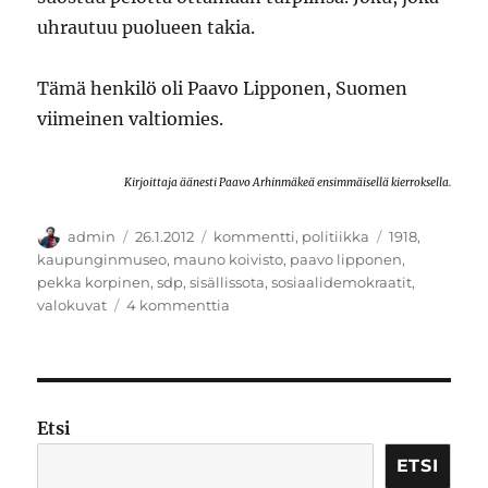
uhrautuu puolueen takia.
Tämä henkilö oli Paavo Lipponen, Suomen
viimeinen valtiomies.
Kirjoittaja äänesti Paavo Arhinmäkeä ensimmäisellä kierroksella.
Kirjoittaja
Julkaistu
Kategoriat
Avainsanat
admin
26.1.2012
kommentti
,
politiikka
1918
,
kaupunginmuseo
,
mauno koivisto
,
paavo lipponen
,
pekka korpinen
,
sdp
,
sisällissota
,
sosiaalidemokraatit
,
artikkeliin
valokuvat
4 kommenttia
Valtiomies
Etsi
ETSI