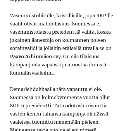
Vasemmistoliitolle, kristillisille, jopa RKP:lle
vaalit olivat mahdollisuus. Suomessa ei
vasemmistolaista presidenttiä valita, koska
jokainen äänestäjä on kolmannen polven
sotainvalidi ja jollakin etäisellä tavalla se on
Paavo Arhinmäen
syy. On siis tilaisuus
kampanjoida vapaasti ja innostaa ihmisiä
kunnallisvaaleihin.
Demariehdokkaalla tätä vapautta ei ole.
Suomessa on kolmekymmentä vuotta ollut
SDP:n presidentti. Tätä odotushorisonttia
vasten kenen tahansa kampanja oli näissä
vaaleissa tuomittu menemään pieleen.
Maineensa takia puolue ei voi nimetä