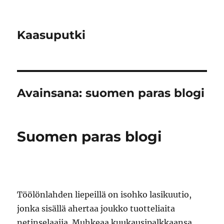
Kaasuputki
Avainsana:
suomen paras blogi
Suomen paras blogi
Töölönlahden liepeillä on isohko lasikuutio,
jonka sisällä ahertaa joukko tuotteliaita
netinselaajia. Muhkeaa kuukausipalkkaansa