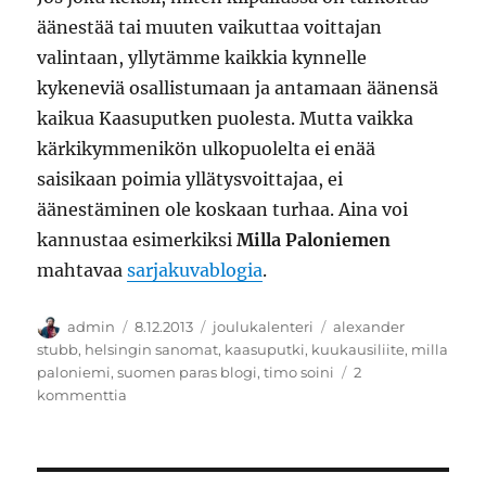
äänestää tai muuten vaikuttaa voittajan
valintaan, yllytämme kaikkia kynnelle
kykeneviä osallistumaan ja antamaan äänensä
kaikua Kaasuputken puolesta. Mutta vaikka
kärkikymmenikön ulkopuolelta ei enää
saisikaan poimia yllätysvoittajaa, ei
äänestäminen ole koskaan turhaa. Aina voi
kannustaa esimerkiksi
Milla Paloniemen
mahtavaa
sarjakuvablogia
.
Kirjoittaja
Julkaistu
Kategoriat
Avainsanat
admin
8.12.2013
joulukalenteri
alexander
stubb
,
helsingin sanomat
,
kaasuputki
,
kuukausiliite
,
milla
paloniemi
,
suomen paras blogi
,
timo soini
2
artikkeliin
kommenttia
Suomen
paras
blogi