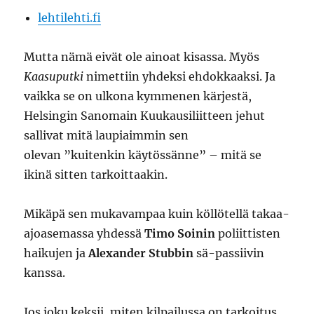
lehtilehti.fi
Mutta nämä eivät ole ainoat kisassa. Myös
Kaasuputki
nimettiin yhdeksi ehdokkaaksi. Ja
vaikka se on ulkona kymmenen kärjestä,
Helsingin Sanomain Kuukausiliitteen jehut
sallivat mitä laupiaimmin sen
olevan ”kuitenkin käytössänne” – mitä se
ikinä sitten tarkoittaakin.
Mikäpä sen mukavampaa kuin köllötellä takaa-
ajoasemassa yhdessä
Timo Soinin
poliittisten
haikujen ja
Alexander Stubbin
sä-passiivin
kanssa.
Jos joku keksii, miten kilpailussa on tarkoitus