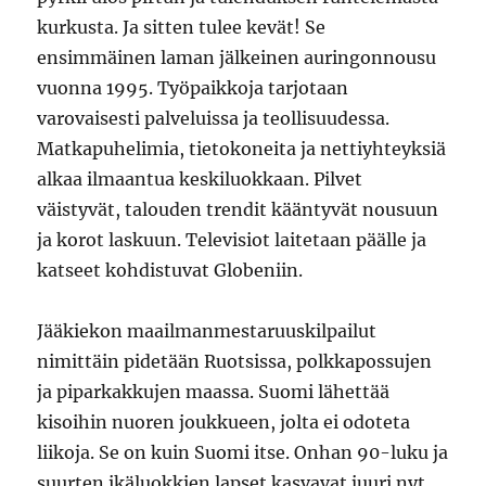
kurkusta. Ja sitten tulee kevät! Se
ensimmäinen laman jälkeinen auringonnousu
vuonna 1995. Työpaikkoja tarjotaan
varovaisesti palveluissa ja teollisuudessa.
Matkapuhelimia, tietokoneita ja nettiyhteyksiä
alkaa ilmaantua keskiluokkaan. Pilvet
väistyvät, talouden trendit kääntyvät nousuun
ja korot laskuun. Televisiot laitetaan päälle ja
katseet kohdistuvat Globeniin.
Jääkiekon maailmanmestaruuskilpailut
nimittäin pidetään Ruotsissa, polkkapossujen
ja piparkakkujen maassa. Suomi lähettää
kisoihin nuoren joukkueen, jolta ei odoteta
liikoja. Se on kuin Suomi itse. Onhan 90-luku ja
suurten ikäluokkien lapset kasvavat juuri nyt