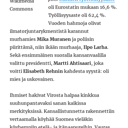
oli Eurostatin mukaan 16,6 %.
Työllisyysaste oli 62,4 %.
Vuoden hahmoja olivat
ilmatorjuntarykmentistä karannut
murhamies
Mika Muranen
ja poliisin
piirittämä, niin ikään murhaaja,
Ilpo Larha
.
Sekä ensimmäinen suoralla kansanvaalilla
valittu presidentti,
Martti Ahtisaari
, joka
voitti
Elisabeth Rehnin
kahdesta syystä: oli
mies ja uskovainen.
Ihmiset hakivat Virosta halpaa kinkkua
suuhunpantavaksi sanan kaikissa
merkityksissä. Kansallistunnetta rakennettiin
vertaamalla köyhää Suomea vieläkin
köyhempiin etelä- ja itänaapureihin. Vauras