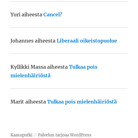
Yuri
aiheesta
Cancel?
Johannes
aiheesta
Liberaali oikeistopuolue
Kyllikki Massa
aiheesta
Tulkaa pois
mielenhäiriöstä
Marit
aiheesta
Tulkaa pois mielenhäiriöstä
Kaasuputki
Palvelun tarjoaa WordPress