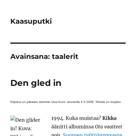
Kaasuputki
Avainsana:
taalerit
Den gled in
Kirjoitus on julkaistu aiemmin Uusi Kurvi -sivustolla 4.5.2008. Tekstiä on korjattu.
1994. Kuka muistaa?
Kikka
äänitti albuminsa
Ota vaatteet
pois
.
Suomen työttömyysaste