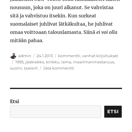
nousuun, joka on juuri alkanut. Se vahvistaa
sitä ja vahvistuu itsekin. Kun surkeat
suomalaiset juhlivat lätkäkultaa, he juhlivat
omaa voittoaan talouslamasta. Siinä
ei voi olla
mitään pahaa.
Kirjoittaja
Julkaistu
Kategoriat
admin
24.1.2013
kommentti
,
vanhat kirjoitukset
Avainsanat
1995
,
jääkiekko
,
kinkku
,
lama
,
maailmanmestaruus
,
artikkeliin
suomi
,
taalerit
Jätä kommentti
Den
gled
in
Etsi
ETSI