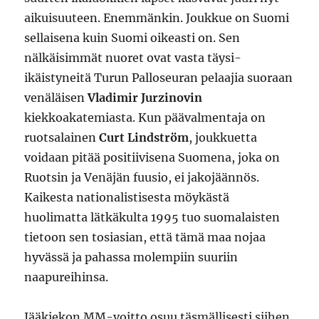
aikuisuuteen. Enemmänkin. Joukkue on Suomi
sellaisena kuin Suomi oikeasti on. Sen
nälkäisimmät nuoret ovat vasta täysi-
ikäistyneitä Turun Palloseuran pelaajia suoraan
venäläisen
Vladimir Jurzinovin
kiekkoakatemiasta. Kun päävalmentaja on
ruotsalainen
Curt Lindström
, joukkuetta
voidaan pitää positiivisena Suomena, joka on
Ruotsin ja Venäjän fuusio, ei jakojäännös.
Kaikesta nationalistisesta möykästä
huolimatta lätkäkulta 1995 tuo suomalaisten
tietoon sen tosiasian, että tämä maa nojaa
hyvässä ja pahassa molempiin suuriin
naapureihinsa.
Jääkiekon MM-voitto osuu täsmällisesti siihen