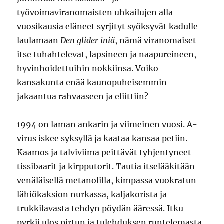
työvoimaviranomaisten uhkailujen alla
vuosikausia eläneet syrjityt syöksyvät kadulle
laulamaan
Den glider iniä
, nämä viranomaiset
itse tuhahtelevat, lapsineen ja naapureineen,
hyvinhoidettuihin nokkiinsa. Voiko
kansakunta enää kaunopuheisemmin
jakaantua rahvaaseen ja eliittiin?
1994 on laman ankarin ja viimeinen vuosi. A-
virus iskee syksyllä ja kaataa kansaa petiin.
Kaamos ja talviviima peittävät tyhjentyneet
tissibaarit ja kirpputorit. Tautia itselääkitään
venäläisellä metanolilla, kimpassa vuokratun
lähiökaksion nurkassa, kaljakorista ja
trukkilavasta tehdyn pöydän ääressä. Itku
pyrkii ulos pirtun ja tulehduksen runtelemasta