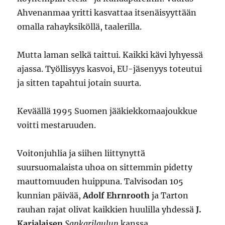
Ahvenanmaa yritti kasvattaa itsenäisyyttään
omalla rahayksiköllä, taalerilla.
Mutta laman selkä taittui. Kaikki kävi lyhyessä
ajassa. Työllisyys kasvoi, EU-jäsenyys toteutui
ja sitten tapahtui jotain suurta.
Keväällä 1995 Suomen jääkiekkomaajoukkue
voitti mestaruuden.
Voitonjuhlia ja siihen liittynyttä
suursuomalaista uhoa on sittemmin pidetty
mauttomuuden huippuna. Talvisodan 105
kunnian päivää,
Adolf Ehrnrooth
ja Tarton
rauhan rajat olivat kaikkien huulilla yhdessä
J.
Karjalaisen
Sankarilaulun
kanssa.