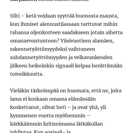
Silti – ketä voidaan syyttää huonosta mausta,
kun ihmiset alennustilassaan tarttuvat mihin
tahansa oljenkorteen saadakseen jotain aihetta
omanarvontuntoon? Viisivuotisen alamäen,
rakennetyöttömyydeksi vaihtuneen
suhdannetyöttömyyden ja velkavankeuden
jälkeen heikoinkin signaali kelpaa herättämään
toiveikkuutta.
Vieläkin tärkeämpää on huomata, että ne, joita
lama ei koskaan omassa elämässään
koskettanut, olivat heti – ja ovat yhä, yli
kymmenen vuotta myöhemmin –
kärkkäimmin kritisoimassa lätkäkullan
juhlintaa. Kun sosiaali- ja