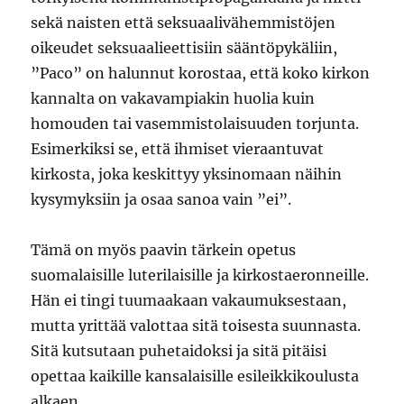
sekä naisten että seksuaalivähemmistöjen
oikeudet seksuaalieettisiin sääntöpykäliin,
”Paco” on halunnut korostaa, että koko kirkon
kannalta on vakavampiakin huolia kuin
homouden tai vasemmistolaisuuden torjunta.
Esimerkiksi se, että ihmiset vieraantuvat
kirkosta, joka keskittyy yksinomaan näihin
kysymyksiin ja osaa sanoa vain ”ei”.
Tämä on myös paavin tärkein opetus
suomalaisille luterilaisille ja kirkostaeronneille.
Hän ei tingi tuumaakaan vakaumuksestaan,
mutta yrittää valottaa sitä toisesta suunnasta.
Sitä kutsutaan puhetaidoksi ja sitä pitäisi
opettaa kaikille kansalaisille esileikkikoulusta
alkaen.