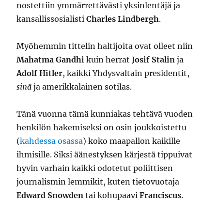
nostettiin ymmärrettävästi yksinlentäjä ja
kansallissosialisti
Charles Lindbergh
.
Myöhemmin tittelin haltijoita ovat olleet niin
Mahatma Gandhi
kuin herrat
Josif Stalin
ja
Adolf Hitler
, kaikki Yhdysvaltain presidentit,
sinä
ja amerikkalainen sotilas.
Tänä vuonna tämä kunniakas tehtävä vuoden
henkilön hakemiseksi on osin joukkoistettu
(
kahdessa
osassa
) koko maapallon kaikille
ihmisille. Siksi äänestyksen kärjestä tippuivat
hyvin varhain kaikki odotetut poliittisen
journalismin lemmikit, kuten tietovuotaja
Edward Snowden
tai kohupaavi
Franciscus
.