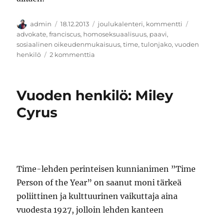
Kirjoittaja
Julkaistu
Kategoriat
Avainsa
admin
18.12.2013
joulukalenteri
,
kommentti
advokate
,
franciscus
,
homoseksuaalisuus
,
paavi
,
sosiaalinen oikeudenmukaisuus
,
time
,
tulonjako
,
vuoden
artikkeliin
henkilö
2 kommenttia
Vuoden
paavi
Vuoden henkilö: Miley
Cyrus
Time-lehden perinteisen kunnianimen ”Time
Person of the Year” on saanut moni tärkeä
poliittinen ja kulttuurinen vaikuttaja aina
vuodesta 1927, jolloin lehden kanteen