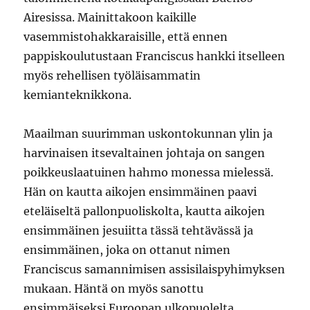
Airesissa. Mainittakoon kaikille
vasemmistohakkaraisille, että ennen
pappiskoulutustaan Franciscus hankki itselleen
myös rehellisen työläisammatin
kemianteknikkona.
Maailman suurimman uskontokunnan ylin ja
harvinaisen itsevaltainen johtaja on sangen
poikkeuslaatuinen hahmo monessa mielessä.
Hän on kautta aikojen ensimmäinen paavi
eteläiseltä pallonpuoliskolta, kautta aikojen
ensimmäinen jesuiitta tässä tehtävässä ja
ensimmäinen, joka on ottanut nimen
Franciscus samannimisen assisilaispyhimyksen
mukaan. Häntä on myös sanottu
ensimmäiseksi Euroopan ulkopuolelta