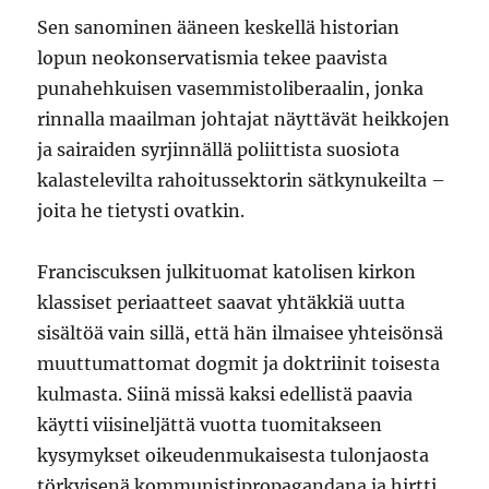
Sen sanominen ääneen keskellä historian
lopun neokonservatismia tekee paavista
punahehkuisen vasemmistoliberaalin, jonka
rinnalla maailman johtajat näyttävät heikkojen
ja sairaiden syrjinnällä poliittista suosiota
kalastelevilta rahoitussektorin sätkynukeilta –
joita he tietysti ovatkin.
Franciscuksen julkituomat katolisen kirkon
klassiset periaatteet saavat yhtäkkiä uutta
sisältöä vain sillä, että hän ilmaisee yhteisönsä
muuttumattomat dogmit ja doktriinit toisesta
kulmasta. Siinä missä kaksi edellistä paavia
käytti viisineljättä vuotta tuomitakseen
kysymykset oikeudenmukaisesta tulonjaosta
törkyisenä kommunistipropagandana ja hirtti