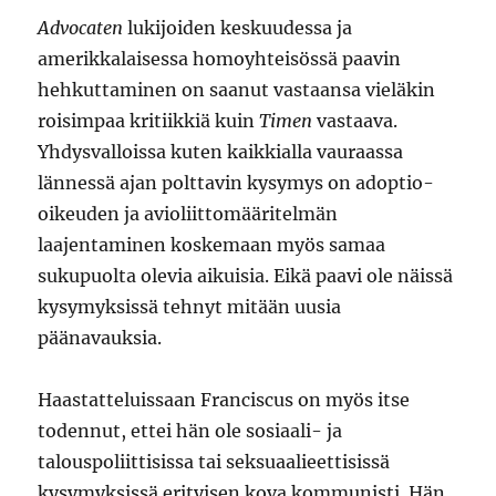
Advocaten
lukijoiden keskuudessa ja
amerikkalaisessa homoyhteisössä paavin
hehkuttaminen on saanut vastaansa vieläkin
roisimpaa kritiikkiä kuin
Timen
vastaava.
Yhdysvalloissa kuten kaikkialla vauraassa
lännessä ajan polttavin kysymys on adoptio-
oikeuden ja avioliittomääritelmän
laajentaminen koskemaan myös samaa
sukupuolta olevia aikuisia. Eikä paavi ole näissä
kysymyksissä tehnyt mitään uusia
päänavauksia.
Haastatteluissaan Franciscus on myös itse
todennut, ettei hän ole sosiaali- ja
talouspoliittisissa tai seksuaalieettisissä
kysymyksissä erityisen kova kommunisti. Hän