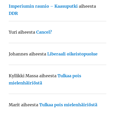
Imperiumin raunio – Kaasuputki
aiheesta
DDR
Yuri
aiheesta
Cancel?
Johannes
aiheesta
Liberaali oikeistopuolue
Kyllikki Massa
aiheesta
Tulkaa pois
mielenhäiriöstä
Marit
aiheesta
Tulkaa pois mielenhäiriöstä