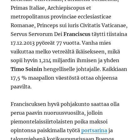
Primas Italiae, Archiepiscopus et
metropolitanus provinciae ecclesiasticae
Romanae, Princeps sui iuris Civitatis Vaticanae,
Servus Servorum Dei
Franciscus
täytti tiistaina
17.12.2013 pyöreät 77 vuotta. Vanha mies
vaikuttaa melko vetreältä ikäisekseen, mikä
sopii hyvin 1,214 miljardin ihmisen ja yhden
Timo Soinin
hengelliselle johtajalle. Kaikkiaan
17,5 % maapallon väestöstä ottaa ohjeensa
paavilta.
Franciscuksen hyvä pohjakunto saattaa olla
perua paavin nuoruusvuosilta, jolloin
piemontelaissiirtolaisten poika maksoi
opintonsa paiskimalla työtä
portsarina
ja
talonmiehenä kotikaupungissaan Buenos