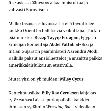
Itse asiassa äänestys alkaa muistuttaa jo
vahvasti Euroviisuja.
Melko tasaisissa luvuissa titteliä tavoittelee
joukko Orienttia hallitsevia vaikuttajia: Turkin
pääministeri
Recep Tayyip Erdoğan
, Egyptin
armeijan komentaja
Abdel Fattah al-Sisi
ja
Intian Gujaratin pääministeri
Narendra Modi
.
Kaikilla paksut ansioluettelot ja ansaittu paikka
amerikkalaisjulkaisun etusivulla.
Mutta yksi on yli muiden:
Miley Cyrus
.
Kantrimuusikko
Billy Ray Cyruksen
lahjakas
tytär ratsasti alasti purkupallolla kaikkien
ihmisten sydämiin
Wrecking Ball
-videollaan,