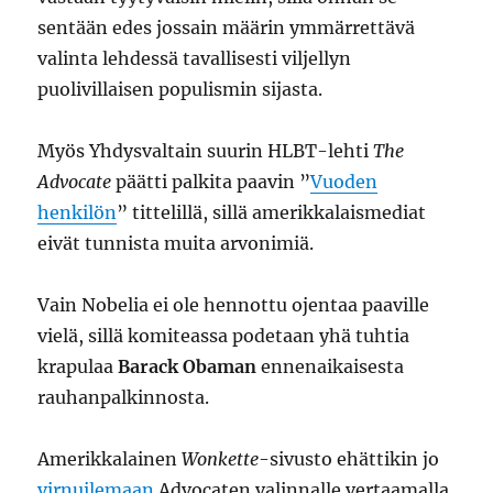
sentään edes jossain määrin ymmärrettävä
valinta lehdessä tavallisesti viljellyn
puolivillaisen populismin sijasta.
Myös Yhdysvaltain suurin HLBT-lehti
The
Advocate
päätti palkita paavin ”
Vuoden
henkilön
” tittelillä, sillä amerikkalaismediat
eivät tunnista muita arvonimiä.
Vain Nobelia ei ole hennottu ojentaa paaville
vielä, sillä komiteassa podetaan yhä tuhtia
krapulaa
Barack Obaman
ennenaikaisesta
rauhanpalkinnosta.
Amerikkalainen
Wonkette
-sivusto ehättikin jo
virnuilemaan
Advocaten valinnalle vertaamalla