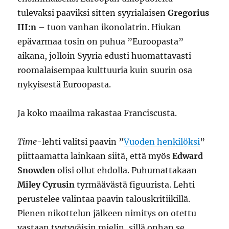
tulevaksi paaviksi sitten syyrialaisen
Gregorius
III:n
– tuon vanhan ikonolatrin. Hiukan
epävarmaa tosin on puhua ”Euroopasta”
aikana, jolloin Syyria edusti huomattavasti
roomalaisempaa kulttuuria kuin suurin osa
nykyisestä Euroopasta.
Ja koko maailma rakastaa Franciscusta.
Time
-lehti valitsi paavin ”
Vuoden henkilöksi
”
piittaamatta lainkaan siitä, että myös
Edward
Snowden
olisi ollut ehdolla. Puhumattakaan
Miley Cyrusin
tyrmäävästä figuurista. Lehti
perustelee valintaa paavin talouskritiikillä.
Pienen nikottelun jälkeen nimitys on otettu
vastaan tyytyväisin mielin, sillä onhan se