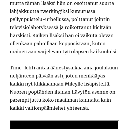
mutta tämän lisäksi hän on osoittanut suurta
lahjakkuutta twerkingiksi kutsutussa
pyllynpuistelu-urheilussa, polttanut jointin
televisiolähetyksessä ja roikottanut kieltään
härskisti. Kaiken lisäksi hän ei vaikuta olevan
ollenkaan pahoillaan kepposistaan, kuten
mainettaan varjelevan tyttölapsen kai kuuluisi.
Time-lehti antaa äänestysaikaa aina joulukuun
neljänteen päivään asti, joten menkääpäs
kaikki nyt klikkaamaan Mileylle lisäpisteitä.
Nuoren poptähden ihanan hävytön asenne on
parempi juttu koko maailman kannalta kuin
kaikki valtionpäämiehet yhteensä.