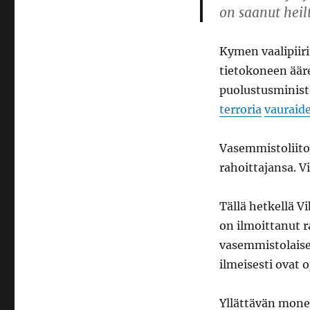
on saanut heil
Kymen vaalipiir
tietokoneen äär
puolustusminister
terroria
vauraid
Vasemmistoliito
rahoittajansa. V
Tällä hetkellä V
on ilmoittanut r
vasemmistolaiset
ilmeisesti ovat 
Yllättävän mone