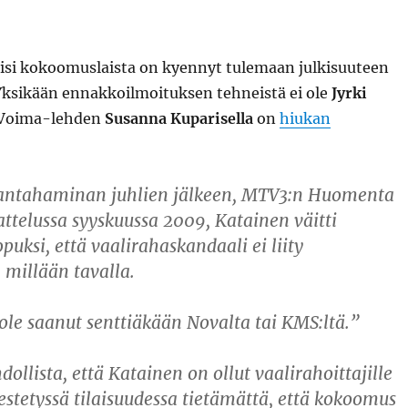
iisi kokoomuslaista on kyennyt tulemaan julkisuuteen
 Yksikään ennakkoilmoituksen tehneistä ei ole
Jyrki
a Voima-lehden
Susanna Kuparisella
on
hiukan
Santahaminan juhlien jälkeen, MTV3:n Huomenta
telussa syyskuussa 2009, Katainen väitti
puksi, että vaalirahaskandaali ei liity
millään tavalla.
le saanut senttiäkään Novalta tai KMS:ltä.”
ollista, että Katainen on ollut vaalirahoittajille
jestetyssä tilaisuudessa tietämättä, että kokoomus