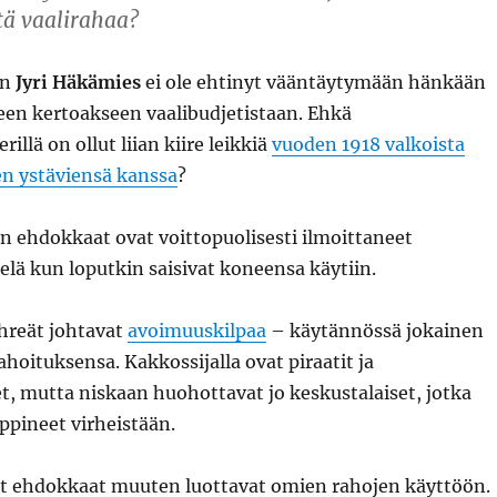
tä vaalirahaa?
in
Jyri Häkämies
ei ole ehtinyt vääntäytymään hänkään
een kertoakseen vaalibudjetistaan. Ehkä
illä on ollut liian kiire leikkiä
vuoden 1918 valkoista
en ystäviensä kanssa
?
n ehdokkaat ovat voittopuolisesti ilmoittaneet
ielä kun loputkin saisivat koneensa käytiin.
ihreät johtavat
avoimuuskilpaa
– käytännössä jokainen
ahoituksensa. Kakkossijalla ovat piraatit ja
, mutta niskaan huohottavat jo keskustalaiset, jotka
oppineet virheistään.
t ehdokkaat muuten luottavat omien rahojen käyttöön.