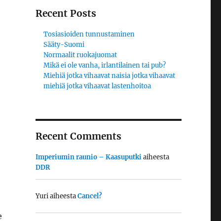
Recent Posts
Tosiasioiden tunnustaminen
Sääty-Suomi
Normaalit ruokajuomat
Mikä ei ole vanha, irlantilainen tai pub?
Miehiä jotka vihaavat naisia jotka vihaavat
miehiä jotka vihaavat lastenhoitoa
Recent Comments
Imperiumin raunio – Kaasuputki
aiheesta
DDR
Yuri
aiheesta
Cancel?
e