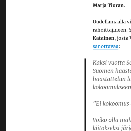
Marja Tiuran
.
Uudellamaalla v
rahoittajineen.
Katainen
, jost
sanottavaa
:
Kaksi vuotta 
Suomen haastat
haastattelun lo
kokoomukseen 
”Ei kokoomus o
Voiko olla mahd
kiitokseksi jär