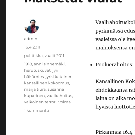
Vaalirahoitusko
pyrkimässä edus
Kirjoittaja
admin
vaaleissa ole k
Julkaistu
16.4.2011
mainoksensa on
Kategoriat
politiikka
,
vaalit 2011
Avainsanat
1918
,
anni sinnemäki
,
Puoluerahoitus:
herutuskuvat
,
jyri
häkämies
,
jyrki katainen
,
Kansallinen Kok
kansallinen kokoomus
,
marja tiura
,
susanna
ehdokkaansa rah
kuparinen
,
vaalirahoitus
,
laina on aika mo
valkoinen terrori
,
voima
hyvistä luottoti
artikkeliin
1 kommentti
Maksetut
viulut
Pirkanmaa 16.4. 