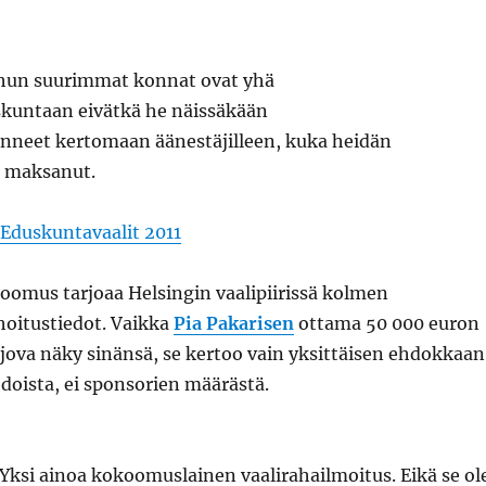
hun suurimmat konnat ovat yhä
kuntaan eivätkä he näissäkään
yenneet kertomaan äänestäjilleen, kuka heidän
 maksanut.
Eduskuntavaalit 2011
oomus tarjoaa Helsingin vaalipiirissä kolmen
oitustiedot. Vaikka
Pia Pakarisen
ottama 50 000 euron
jova näky sinänsä, se kertoo vain yksittäisen ehdokkaan
edoista, ei sponsorien määrästä.
Yksi ainoa kokoomuslainen vaalirahailmoitus. Eikä se ol