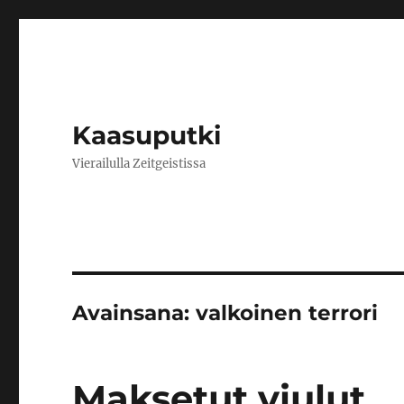
Kaasuputki
Vierailulla Zeitgeistissa
Avainsana:
valkoinen terrori
Maksetut viulut