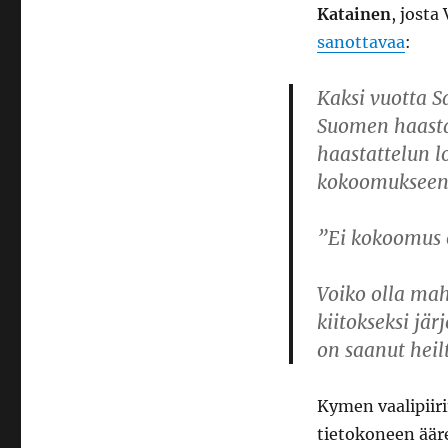
Katainen
, jost
sanottavaa
:
Kaksi vuotta 
Suomen haastat
haastattelun lo
kokoomukseen 
”Ei kokoomus o
Voiko olla mahd
kiitokseksi jär
on saanut heil
Kymen vaalipiir
tietokoneen äär