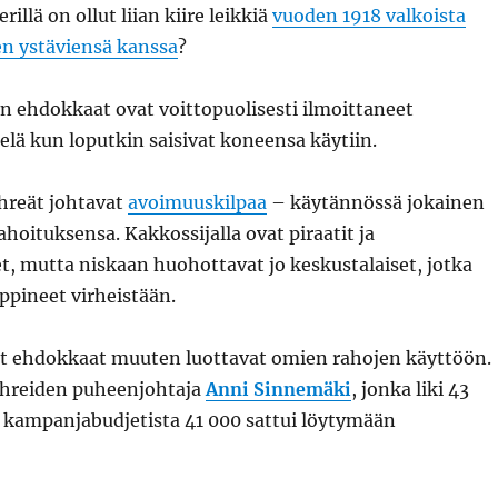
illä on ollut liian kiire leikkiä
vuoden 1918 valkoista
en ystäviensä kanssa
?
n ehdokkaat ovat voittopuolisesti ilmoittaneet
ielä kun loputkin saisivat koneensa käytiin.
ihreät johtavat
avoimuuskilpaa
– käytännössä jokainen
ahoituksensa. Kakkossijalla ovat piraatit ja
, mutta niskaan huohottavat jo keskustalaiset, jotka
oppineet virheistään.
t ehdokkaat muuten luottavat omien rahojen käyttöön.
ihreiden puheenjohtaja
Anni Sinnemäki
, jonka liki 43
kampanjabudjetista 41 000 sattui löytymään