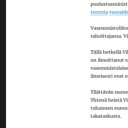
puolustusminister
terroria
vauraid
Vasemmistoliito
rahoittajansa. V
Tällä hetkellä V
on ilmoittanut r
vasemmistolaiset
ilmeisesti ovat 
Yllättävän mone
Yhtenä heistä V
tuhannen euron 
takataskusta.