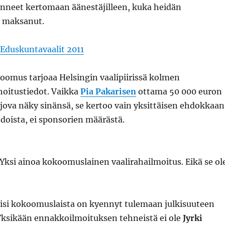
yenneet kertomaan äänestäjilleen, kuka heidän
 maksanut.
Eduskuntavaalit 2011
oomus tarjoaa Helsingin vaalipiirissä kolmen
oitustiedot. Vaikka
Pia Pakarisen
ottama 50 000 euron
jova näky sinänsä, se kertoo vain yksittäisen ehdokkaan
edoista, ei sponsorien määrästä.
Yksi ainoa kokoomuslainen vaalirahailmoitus. Eikä se ol
iisi kokoomuslaista on kyennyt tulemaan julkisuuteen
 Yksikään ennakkoilmoituksen tehneistä ei ole
Jyrki