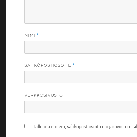
NIMI
*
SÄHKÖPOSTIOSOITE
*
VERKKOSIVUSTO
Tallenna nimeni, sähköpostiosoitteeni ja sivustoni 