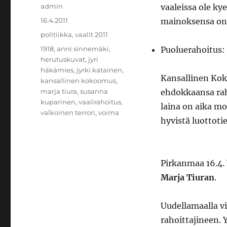
Kirjoittaja
admin
vaaleissa ole k
Julkaistu
16.4.2011
mainoksensa on
Kategoriat
politiikka
,
vaalit 2011
Avainsanat
1918
,
anni sinnemäki
,
Puoluerahoitus:
herutuskuvat
,
jyri
häkämies
,
jyrki katainen
,
Kansallinen Kok
kansallinen kokoomus
,
marja tiura
,
susanna
ehdokkaansa rah
kuparinen
,
vaalirahoitus
,
laina on aika mo
valkoinen terrori
,
voima
hyvistä luottoti
Pirkanmaa 16.4. 
Marja Tiuran
.
Uudellamaalla v
rahoittajineen.