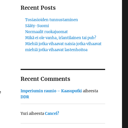
Recent Posts
Tosiasioiden tunnustaminen
Sääty-Suomi
Normaalit ruokajuomat
Mikä ei ole vanha, irlantilainen tai pub?
Miehiä jotka vihaavat naisia jotka vihaavat
miehiä jotka vihaavat lastenhoitoa
Recent Comments
Imperiumin raunio – Kaasuputki
aiheesta
e
DDR
Yuri
aiheesta
Cancel?