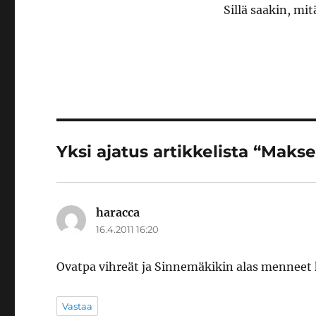
Sillä saakin, mit
Yksi ajatus artikkelista “Makse
haracca
sanoo:
16.4.2011 16:20
Ovatpa vihreät ja Sinnemäkikin alas menneet kun
Vastaa