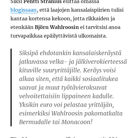
Siksi
Pentti Stranius
esittää omassa
blogissaan
, että laajojen kansalaispiirien tulisi
kantaa kortensa kekoon, jotta rikkaiden ja
etenkään
Björn Wahlroosin
ei tarvitsisi anoa
turvapaikkaa epäilyttävistä ulkomaista.
Siksipä ehdotankin kansalaiskeräystä
jatkuvassa velka- ja jälkiverokierteessä
kituville suuryrittäjille. Keräys voisi
alkaa siten, että kaikki sosiaalitukea
saavat ja muut työtävieroksuvat
velvoitettaisiin lippaineen kadulle.
Yksikin euro voi pelastaa yrittäjän,
esimerkiksi Wahlroosin pakomatkalta
Bermudalle tai Monacoon!