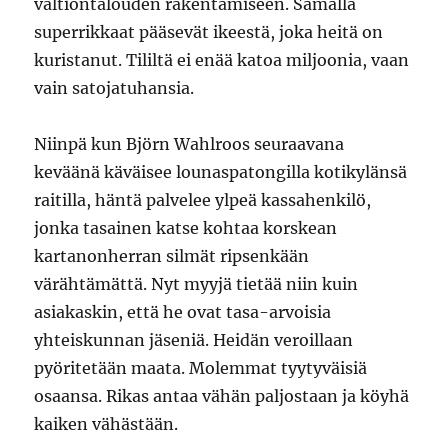
valtiontalouden rakentamiseen. Samalla
superrikkaat pääsevät ikeestä, joka heitä on
kuristanut. Tililtä ei enää katoa miljoonia, vaan
vain satojatuhansia.
Niinpä kun Björn Wahlroos seuraavana
keväänä käväisee lounaspatongilla kotikylänsä
raitilla, häntä palvelee ylpeä kassahenkilö,
jonka tasainen katse kohtaa korskean
kartanonherran silmät ripsenkään
värähtämättä. Nyt myyjä tietää niin kuin
asiakaskin, että he ovat tasa-arvoisia
yhteiskunnan jäseniä. Heidän veroillaan
pyöritetään maata. Molemmat tyytyväisiä
osaansa. Rikas antaa vähän paljostaan ja köyhä
kaiken vähästään.