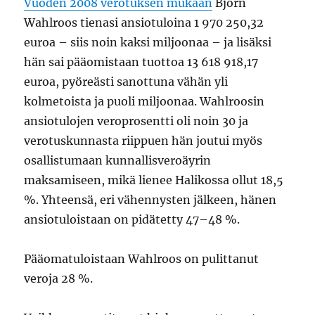
Vuoden 2008 verotuksen mukaan
Björn
Wahlroos tienasi ansiotuloina 1 970 250,32
euroa – siis noin kaksi miljoonaa – ja lisäksi
hän sai pääomistaan tuottoa 13 618 918,17
euroa, pyöreästi sanottuna vähän yli
kolmetoista ja puoli miljoonaa. Wahlroosin
ansiotulojen veroprosentti oli noin 30 ja
verotuskunnasta riippuen hän joutui myös
osallistumaan kunnallisveroäyrin
maksamiseen, mikä lienee Halikossa ollut 18,5
%. Yhteensä, eri vähennysten jälkeen, hänen
ansiotuloistaan on pidätetty 47–48 %.
Pääomatuloistaan Wahlroos on pulittanut
veroja 28 %.