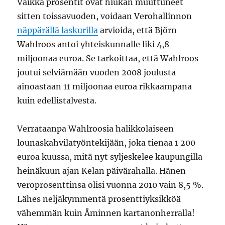
Vaikka prosentit ovat hiukan muuttuneet
sitten toissavuoden, voidaan Verohallinnon
näppärällä laskurilla
arvioida, että Björn
Wahlroos antoi yhteiskunnalle liki 4,8
miljoonaa euroa. Se tarkoittaa, että Wahlroos
joutui selviämään vuoden 2008 joulusta
ainoastaan 11 miljoonaa euroa rikkaampana
kuin edellistalvesta.
Verrataanpa Wahlroosia halikkolaiseen
lounaskahvilatyöntekijään, joka tienaa 1 200
euroa kuussa, mitä nyt syljeskelee kaupungilla
heinäkuun ajan Kelan päivärahalla. Hänen
veroprosenttinsa olisi vuonna 2010 vain 8,5 %.
Lähes neljäkymmentä prosenttiyksikköä
vähemmän kuin Åminnen kartanonherralla!