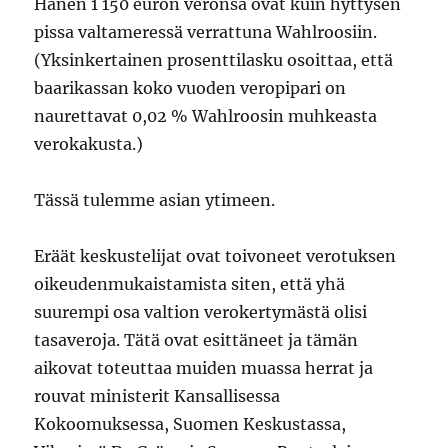
Hänen 1 150 euron veronsa ovat kuin hyttysen
pissa valtameressä verrattuna Wahlroosiin.
(Yksinkertainen prosenttilasku osoittaa, että
baarikassan koko vuoden veropipari on
naurettavat 0,02 % Wahlroosin muhkeasta
verokakusta.)
Tässä tulemme asian ytimeen.
Eräät keskustelijat ovat toivoneet verotuksen
oikeudenmukaistamista siten, että yhä
suurempi osa valtion verokertymästä olisi
tasaveroja. Tätä ovat esittäneet ja tämän
aikovat toteuttaa muiden muassa herrat ja
rouvat ministerit Kansallisessa
Kokoomuksessa, Suomen Keskustassa,