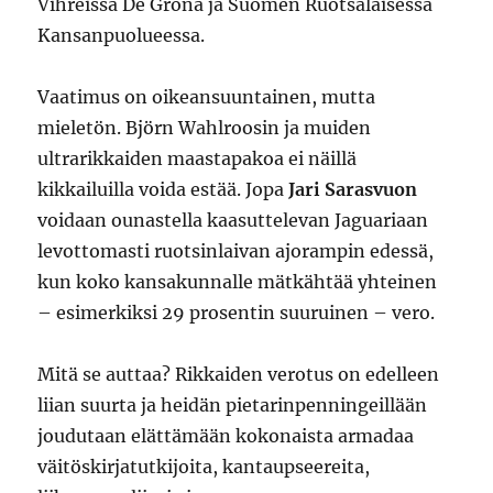
Vihreissä De Gröna ja Suomen Ruotsalaisessa
Kansanpuolueessa.
Vaatimus on oikeansuuntainen, mutta
mieletön. Björn Wahlroosin ja muiden
ultrarikkaiden maastapakoa ei näillä
kikkailuilla voida estää. Jopa
Jari Sarasvuon
voidaan ounastella kaasuttelevan Jaguariaan
levottomasti ruotsinlaivan ajorampin edessä,
kun koko kansakunnalle mätkähtää yhteinen
– esimerkiksi 29 prosentin suuruinen – vero.
Mitä se auttaa? Rikkaiden verotus on edelleen
liian suurta ja heidän pietarinpenningeillään
joudutaan elättämään kokonaista armadaa
väitöskirjatutkijoita, kantaupseereita,