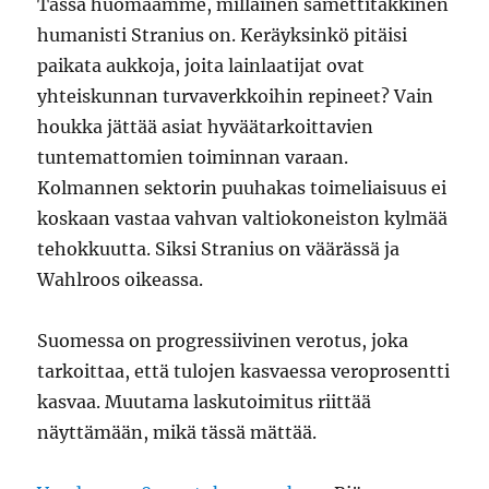
Tässä huomaamme, millainen samettitakkinen
humanisti Stranius on. Keräyksinkö pitäisi
paikata aukkoja, joita lainlaatijat ovat
yhteiskunnan turvaverkkoihin repineet? Vain
houkka jättää asiat hyväätarkoittavien
tuntemattomien toiminnan varaan.
Kolmannen sektorin puuhakas toimeliaisuus ei
koskaan vastaa vahvan valtiokoneiston kylmää
tehokkuutta. Siksi Stranius on väärässä ja
Wahlroos oikeassa.
Suomessa on progressiivinen verotus, joka
tarkoittaa, että tulojen kasvaessa veroprosentti
kasvaa. Muutama laskutoimitus riittää
näyttämään, mikä tässä mättää.