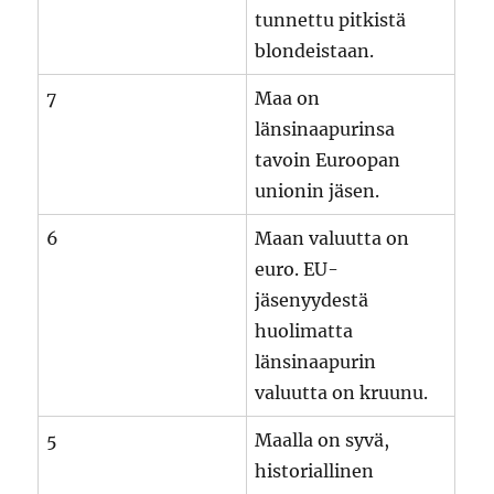
tunnettu pitkistä
blondeistaan.
7
Maa on
länsinaapurinsa
tavoin Euroopan
unionin jäsen.
6
Maan valuutta on
euro. EU-
jäsenyydestä
huolimatta
länsinaapurin
valuutta on kruunu.
5
Maalla on syvä,
historiallinen