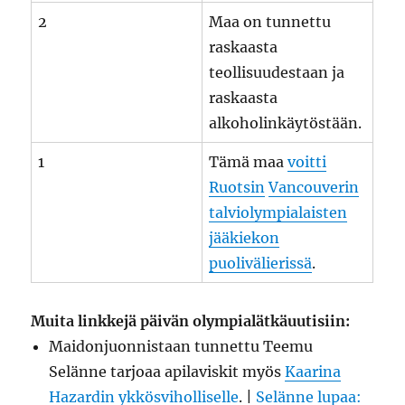
2
Maa on tunnettu
raskaasta
teollisuudestaan ja
raskaasta
alkoholinkäytöstään.
1
Tämä maa
voitti
Ruotsin
Vancouverin
talviolympialaisten
jääkiekon
puolivälierissä
.
Muita linkkejä päivän olympialätkäuutisiin:
Maidonjuonnistaan tunnettu Teemu
Selänne tarjoaa apilaviskit myös
Kaarina
Hazardin ykkösviholliselle
. |
Selänne lupaa: