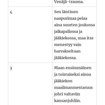
Venäjä-trauma.
4
Sen läntinen
naapurimaa pelaa
aina suurten joukossa
jalkapallossa ja
jääkiekossa, maa itse
menestyy vain
harvakseltaan
jääkiekossa.
3
Maan ensimmäinen
ja toistaiseksi ainoa
jääkiekon
maailmanmestaruus
johti valtaviin
kansanjuhliin.