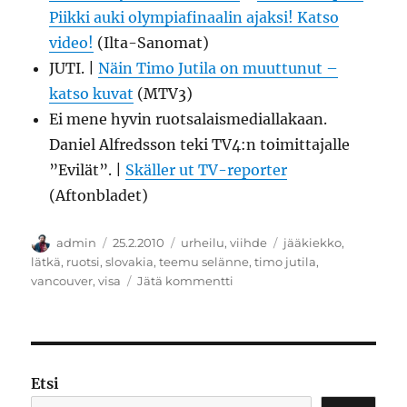
Piikki auki olympiafinaalin ajaksi! Katso
video!
(Ilta-Sanomat)
JUTI. |
Näin Timo Jutila on muuttunut –
katso kuvat
(MTV3)
Ei mene hyvin ruotsalaismediallakaan.
Daniel Alfredsson teki TV4:n toimittajalle
”Evilät”. |
Skäller ut TV-reporter
(Aftonbladet)
Kirjoittaja
Julkaistu
Kategoriat
Avainsanat
admin
25.2.2010
urheilu
,
viihde
jääkiekko
,
lätkä
,
ruotsi
,
slovakia
,
teemu selänne
,
timo jutila
,
artikkeliin
vancouver
,
visa
Jätä kommentti
Tämän
takia
kukaan
ei
nukkunut
Etsi
viime