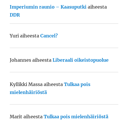
Imperiumin raunio – Kaasuputki
aiheesta
DDR
Yuri
aiheesta
Cancel?
Johannes
aiheesta
Liberaali oikeistopuolue
Kyllikki Massa
aiheesta
Tulkaa pois
mielenhäiriöstä
Marit
aiheesta
Tulkaa pois mielenhäiriöstä