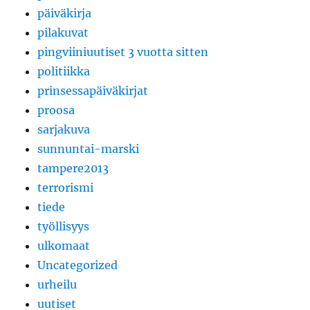
päiväkirja
pilakuvat
pingviiniuutiset 3 vuotta sitten
politiikka
prinsessapäiväkirjat
proosa
sarjakuva
sunnuntai-marski
tampere2013
terrorismi
tiede
työllisyys
ulkomaat
Uncategorized
urheilu
uutiset