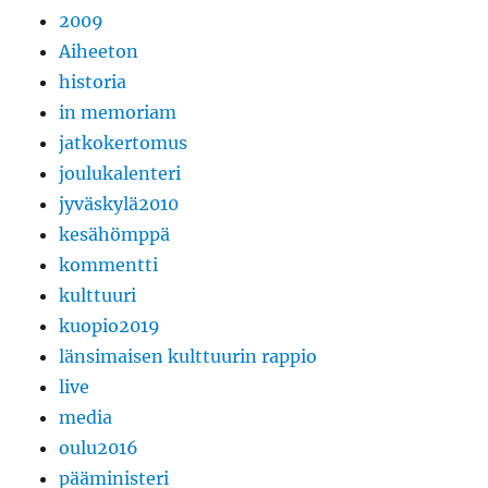
2009
Aiheeton
historia
in memoriam
jatkokertomus
joulukalenteri
jyväskylä2010
kesähömppä
kommentti
kulttuuri
kuopio2019
länsimaisen kulttuurin rappio
live
media
oulu2016
pääministeri