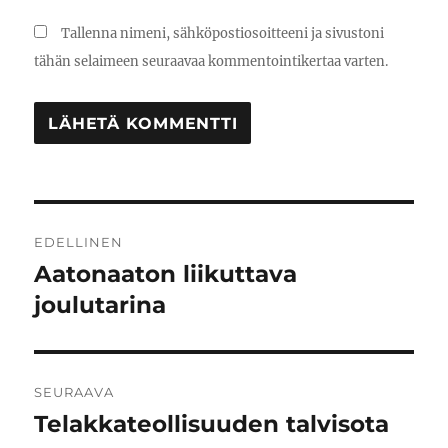
Tallenna nimeni, sähköpostiosoitteeni ja sivustoni
tähän selaimeen seuraavaa kommentointikertaa varten.
Artikkelien
EDELLINEN
selaus
Aatonaaton liikuttava
Edellinen
artikkeli:
joulutarina
SEURAAVA
Telakkateollisuuden talvisota
Seuraava