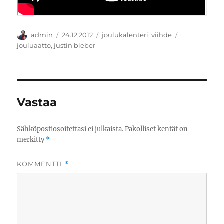
Kirjoittaja
Julkaistu
Kategoriat
Avainsanat
admin
24.12.2012
joulukalenteri
,
viihde
jouluaatto
,
justin bieber
Vastaa
Sähköpostiosoitettasi ei julkaista.
Pakolliset kentät on
merkitty
*
KOMMENTTI
*