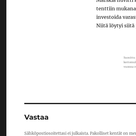
Marskia huvitti k
tenttiin mukana
investoida varas
Niitä löytyi siitä
Suosittu
kertomuk
vuonna 1
Vastaa
Sähköpostiosoitettasi ei julkaista.
Pakolliset kentät on me