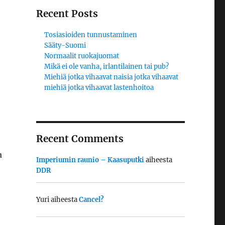
Recent Posts
Tosiasioiden tunnustaminen
Sääty-Suomi
Normaalit ruokajuomat
Mikä ei ole vanha, irlantilainen tai pub?
Miehiä jotka vihaavat naisia jotka vihaavat
miehiä jotka vihaavat lastenhoitoa
Recent Comments
a
Imperiumin raunio – Kaasuputki
aiheesta
DDR
Yuri
aiheesta
Cancel?