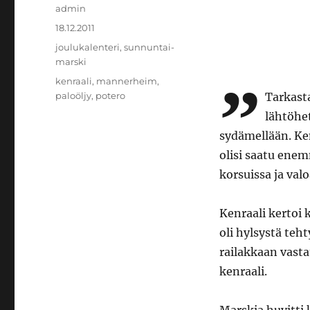
Kirjoittaja
admin
Julkaistu
18.12.2011
Kategoriat
joulukalenteri
,
sunnuntai-
marski
”
Avainsanat
kenraali
,
mannerheim
,
paloöljy
,
potero
Tarkasta
lähtöhet
sydämellään. Ken
olisi saatu enem
korsuissa ja val
Kenraali kertoi
oli hylsystä teh
railakkaan vast
kenraali.