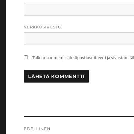
VERKKOSIVUSTO
Tallenna nimeni, sähköpostiosoitteeni ja sivustoni 
Artikkelien
EDELLINEN