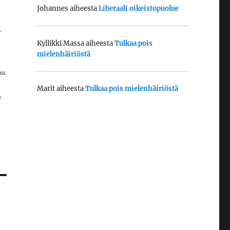
Johannes
aiheesta
Liberaali oikeistopuolue
.
Kyllikki Massa
aiheesta
Tulkaa pois
mielenhäiriöstä
964.
Marit
aiheesta
Tulkaa pois mielenhäiriöstä
t