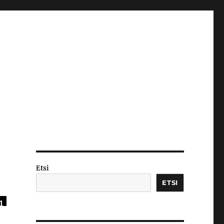
Etsi
ETSI
1
8