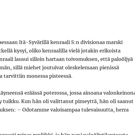
essaan Itä-Syvärillä kenraali S:n divisionaa marski
kellä kysyi, oliko kenraalilla vielä jotakin erikoista
raali lausui silloin hartaan toivomuksen, että paloöljyä
män, sillä miehet joutuivat oleskelemaan pienissä
oa tarvittiin monessa pisteessä.
 käyneensä eräässä poterossa, jossa ainoana valonkeinon
ty tuikku. Kun hän oli valittanut pimeyttä, hän oli saanut
auksen: – Odotamme valoisampaa tulevaisuutta, herra