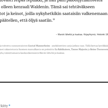
ovasti reipas repliikki, ja hän pani paloöljytilanteesta
 olleen kenraali Waldenin. Tämä sai tehtäväkseen
tot ja keinot, joilla nykyhetkikin saataisiin valkenemaan
 päätellen, että öljyä saatiin.”
– Marski läheltä ja kaukaa. Kirjayhtymä, Helsinki 1
 ja toivottu sunnuntaisten
Gustaf Mannerheim
-anekdoottien sarja jatkuu taas. Tällä kertaa lystikkää
set rakastetusta Suomen marsalkasta on poimittu
Ea Rahikaisen
,
Tauno Majurin
ja
Reino Tuonosen
964 toimittamasta kaskusikermästä
Marski läheltä ja kaukaa
.
rkitty
*