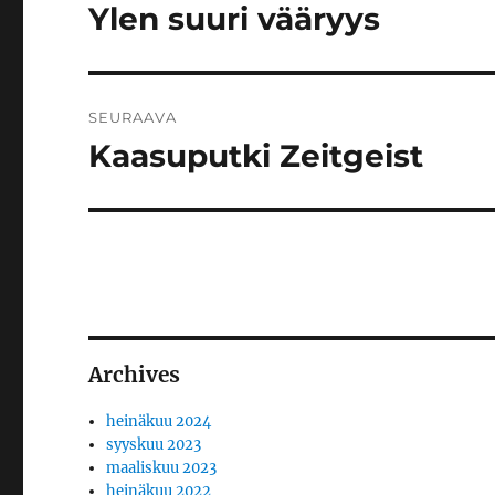
selaus
Ylen suuri vääryys
Edellinen
artikkeli:
SEURAAVA
Kaasuputki Zeitgeist
Seuraava
artikkeli:
Archives
heinäkuu 2024
syyskuu 2023
maaliskuu 2023
heinäkuu 2022