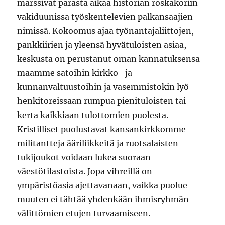
marssivat parasta aikaa historian roskakoriin
vakiduunissa työskentelevien palkansaajien
nimissä. Kokoomus ajaa työnantajaliittojen,
pankkiirien ja yleensä hyvätuloisten asiaa,
keskusta on perustanut oman kannatuksensa
maamme satoihin kirkko- ja
kunnanvaltuustoihin ja vasemmistokin lyö
henkitoreissaan rumpua pienituloisten tai
kerta kaikkiaan tulottomien puolesta.
Kristilliset puolustavat kansankirkkomme
militantteja ääriliikkeitä ja ruotsalaisten
tukijoukot voidaan lukea suoraan
väestötilastoista. Jopa vihreillä on
ympäristöasia ajettavanaan, vaikka puolue
muuten ei tähtää yhdenkään ihmisryhmän
välittömien etujen turvaamiseen.