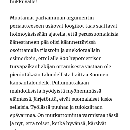
hukkuvalle!
Muutamat parhaimman argumentin
periaatteeseen uskovat loogikot taas saattavat
hölmöyksissään ajatella, että perussuomalaisia
äänestäneen pää olisi käännettävissä
osoittamalla tilastoin ja anekdotaalisin
esimerkein, ettei alle 800 hypoteettisen
turvapaikanhakijan ottamisesta vastaan ole
pienintäkään taloudellista haittaa Suomen
kansantaloudelle. Puhumattakaan
mahdollisista hyödyistä myöhemmässä
elämässä. Järjetöntä, eivät suomalaiset laske
sellaisia. Työlästä puuhaa ja tuloksiltaan
epävarmaa. On mutkattominta varmistaa tässä
ja nyt, että toiset, ketkä hyvänsä, kärsivät