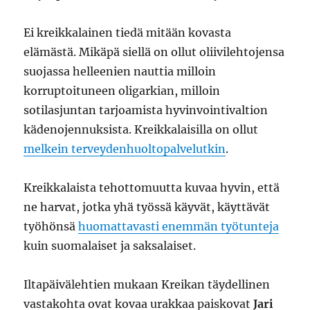
Ei kreikkalainen tiedä mitään kovasta
elämästä. Mikäpä siellä on ollut oliivilehtojensa
suojassa helleenien nauttia milloin
korruptoituneen oligarkian, milloin
sotilasjuntan tarjoamista hyvinvointivaltion
kädenojennuksista. Kreikkalaisilla on ollut
melkein terveydenhuoltopalvelutkin
.
Kreikkalaista tehottomuutta kuvaa hyvin, että
ne harvat, jotka yhä työssä käyvät, käyttävät
työhönsä
huomattavasti enemmän työtunteja
kuin suomalaiset ja saksalaiset.
Iltapäivälehtien mukaan Kreikan täydellinen
vastakohta ovat kovaa urakkaa paiskovat
Jari