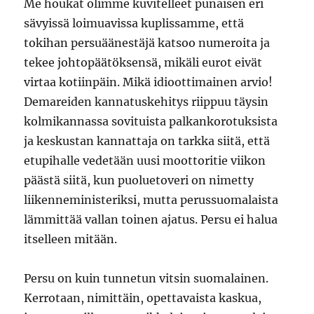
Me houkat olimme kuvitelleet punaisen eri
sävyissä loimuavissa kuplissamme, että
tokihan persuäänestäjä katsoo numeroita ja
tekee johtopäätöksensä, mikäli eurot eivät
virtaa kotiinpäin. Mikä idioottimainen arvio!
Demareiden kannatuskehitys riippuu täysin
kolmikannassa sovituista palkankorotuksista
ja keskustan kannattaja on tarkka siitä, että
etupihalle vedetään uusi moottoritie viikon
päästä siitä, kun puoluetoveri on nimetty
liikenneministeriksi, mutta perussuomalaista
lämmittää vallan toinen ajatus. Persu ei halua
itselleen mitään.
Persu on kuin tunnetun vitsin suomalainen.
Kerrotaan, nimittäin, opettavaista kaskua,