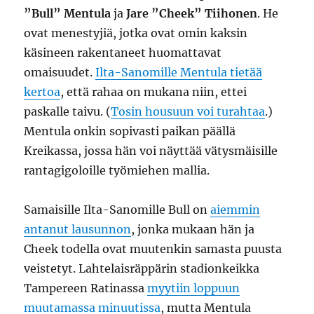
”Bull” Mentula
ja
Jare ”Cheek” Tiihonen
. He
ovat menestyjiä, jotka ovat omin kaksin
käsineen rakentaneet huomattavat
omaisuudet.
Ilta-Sanomille Mentula tietää
kertoa
, että rahaa on mukana niin, ettei
paskalle taivu. (
Tosin housuun voi turahtaa
.)
Mentula onkin sopivasti paikan päällä
Kreikassa, jossa hän voi näyttää vätysmäisille
rantagigoloille työmiehen mallia.
Samaisille Ilta-Sanomille Bull on
aiemmin
antanut lausunnon
, jonka mukaan hän ja
Cheek todella ovat muutenkin samasta puusta
veistetyt. Lahtelaisräppärin stadionkeikka
Tampereen Ratinassa
myytiin loppuun
muutamassa minuutissa
, mutta Mentula