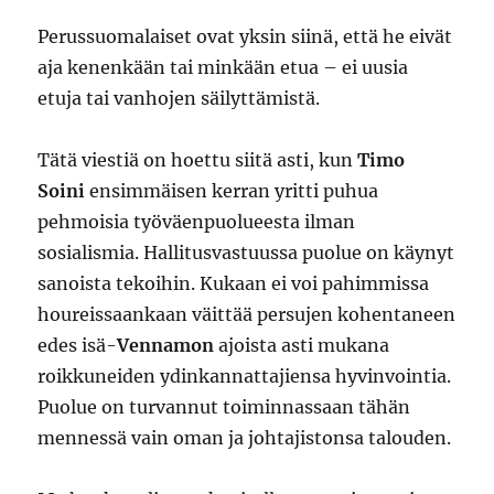
Perussuomalaiset ovat yksin siinä, että he eivät
aja kenenkään tai minkään etua – ei uusia
etuja tai vanhojen säilyttämistä.
Tätä viestiä on hoettu siitä asti, kun
Timo
Soini
ensimmäisen kerran yritti puhua
pehmoisia työväenpuolueesta ilman
sosialismia. Hallitusvastuussa puolue on käynyt
sanoista tekoihin. Kukaan ei voi pahimmissa
houreissaankaan väittää persujen kohentaneen
edes isä-
Vennamon
ajoista asti mukana
roikkuneiden ydinkannattajiensa hyvinvointia.
Puolue on turvannut toiminnassaan tähän
mennessä vain oman ja johtajistonsa talouden.