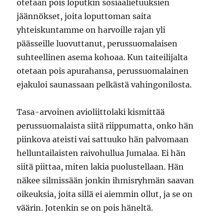
otetaan pois loputkin sosiaalietuuksien
jäännökset, joita loputtoman saita
yhteiskuntamme on harvoille rajan yli
päässeille luovuttanut, perussuomalaisen
suhteellinen asema kohoaa. Kun taiteilijalta
otetaan pois apurahansa, perussuomalainen
ejakuloi saunassaan pelkästä vahingonilosta.
Tasa-arvoinen avioliittolaki kismittää
perussuomalaista siitä riippumatta, onko hän
piinkova ateisti vai sattuuko hän palvomaan
helluntailaisten raivohullua Jumalaa. Ei hän
siitä piittaa, miten lakia puolustellaan. Hän
näkee silmissään jonkin ihmisryhmän saavan
oikeuksia, joita sillä ei aiemmin ollut, ja se on
väärin. Jotenkin se on pois häneltä.