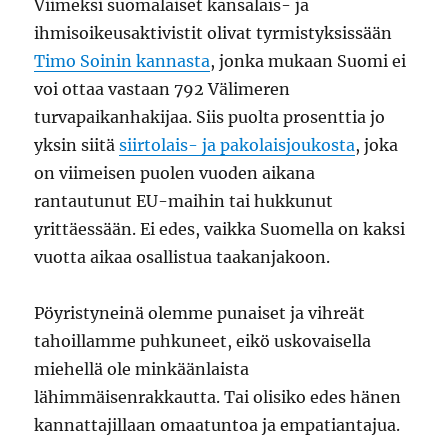
Viimeksi suomalaiset kansalais- ja
ihmisoikeusaktivistit olivat tyrmistyksissään
Timo Soinin kannasta
, jonka mukaan Suomi ei
voi ottaa vastaan 792 Välimeren
turvapaikanhakijaa. Siis puolta prosenttia jo
yksin siitä
siirtolais- ja pakolaisjoukosta
, joka
on viimeisen puolen vuoden aikana
rantautunut EU-maihin tai hukkunut
yrittäessään. Ei edes, vaikka Suomella on kaksi
vuotta aikaa osallistua taakanjakoon.
Pöyristyneinä olemme punaiset ja vihreät
tahoillamme puhkuneet, eikö uskovaisella
miehellä ole minkäänlaista
lähimmäisenrakkautta. Tai olisiko edes hänen
kannattajillaan omaatuntoa ja empatiantajua.