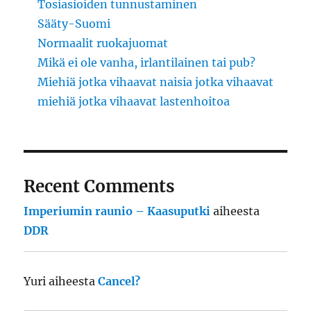
Tosiasioiden tunnustaminen
Sääty-Suomi
Normaalit ruokajuomat
Mikä ei ole vanha, irlantilainen tai pub?
Miehiä jotka vihaavat naisia jotka vihaavat
miehiä jotka vihaavat lastenhoitoa
Recent Comments
Imperiumin raunio – Kaasuputki
aiheesta
DDR
Yuri
aiheesta
Cancel?