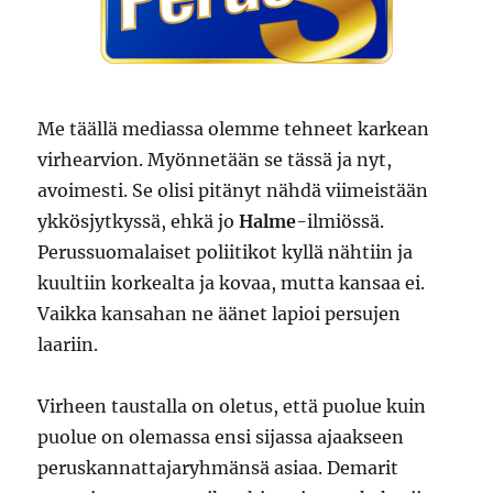
Me täällä mediassa olemme tehneet karkean
virhearvion. Myönnetään se tässä ja nyt,
avoimesti. Se olisi pitänyt nähdä viimeistään
ykkösjytkyssä, ehkä jo
Halme
-ilmiössä.
Perussuomalaiset poliitikot kyllä nähtiin ja
kuultiin korkealta ja kovaa, mutta kansaa ei.
Vaikka kansahan ne äänet lapioi persujen
laariin.
Virheen taustalla on oletus, että puolue kuin
puolue on olemassa ensi sijassa ajaakseen
peruskannattajaryhmänsä asiaa. Demarit