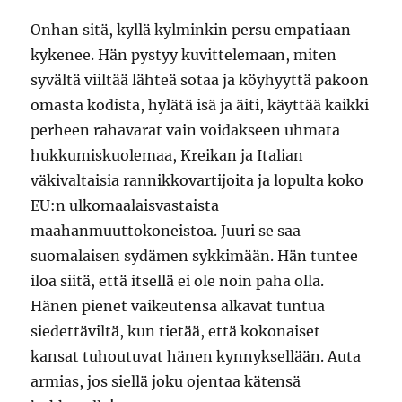
Onhan sitä, kyllä kylminkin persu empatiaan
kykenee. Hän pystyy kuvittelemaan, miten
syvältä viiltää lähteä sotaa ja köyhyyttä pakoon
omasta kodista, hylätä isä ja äiti, käyttää kaikki
perheen rahavarat vain voidakseen uhmata
hukkumiskuolemaa, Kreikan ja Italian
väkivaltaisia rannikkovartijoita ja lopulta koko
EU:n ulkomaalaisvastaista
maahanmuuttokoneistoa. Juuri se saa
suomalaisen sydämen sykkimään. Hän tuntee
iloa siitä, että itsellä ei ole noin paha olla.
Hänen pienet vaikeutensa alkavat tuntua
siedettäviltä, kun tietää, että kokonaiset
kansat tuhoutuvat hänen kynnyksellään. Auta
armias, jos siellä joku ojentaa kätensä