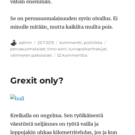
vähän enemmän.
Se on perussuomalaisuuden syvin oivallus. Ei
minulle mitään, mutta kaikilta muilta pois.
Kirjoittaja
Julkaistu
Kategoriat
Avainsanat
admin
23.7.2015
kommentti
,
politiikka
perussuomalaiset
,
timo soini
,
turvapaikanhakijat
,
artikkeliin
välimeren pakolaiset
52 kommenttia
Kateellisten
kansanpuolue
Grexit only?
Kreikalla on ongelma. Sen työikäisestä
väestöstä neljännes on työtä vailla ja
loppujakin uhkaa kilometritehdas, jos ja kun