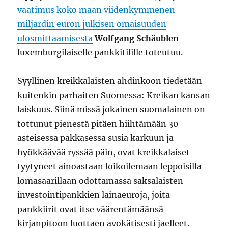
vaatimus koko maan viidenkymmenen
miljardin euron julkisen omaisuuden
ulosmittaamisesta
Wolfgang Schäublen
luxemburgilaiselle pankkitilille toteutuu.
Syyllinen kreikkalaisten ahdinkoon tiedetään
kuitenkin parhaiten Suomessa: Kreikan kansan
laiskuus. Siinä missä jokainen suomalainen on
tottunut pienestä pitäen hiihtämään 30-
asteisessa pakkasessa susia karkuun ja
hyökkäävää ryssää päin, ovat kreikkalaiset
tyytyneet ainoastaan loikoilemaan leppoisilla
lomasaarillaan odottamassa saksalaisten
investointipankkien lainaeuroja, joita
pankkiirit ovat itse väärentämäänsä
kirjanpitoon luottaen avokätisesti jaelleet.