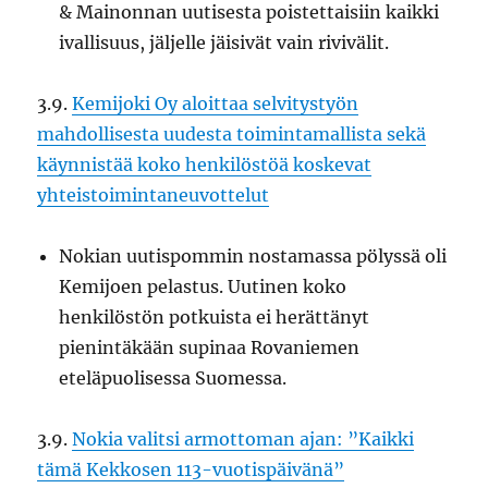
& Mainonnan uutisesta poistettaisiin kaikki
ivallisuus, jäljelle jäisivät vain rivivälit.
3.9.
Kemijoki Oy aloittaa selvitystyön
mahdollisesta uudesta toimintamallista sekä
käynnistää koko henkilöstöä koskevat
yhteistoimintaneuvottelut
Nokian uutispommin nostamassa pölyssä oli
Kemijoen pelastus. Uutinen koko
henkilöstön potkuista ei herättänyt
pienintäkään supinaa Rovaniemen
eteläpuolisessa Suomessa.
3.9.
Nokia valitsi armottoman ajan: ”Kaikki
tämä Kekkosen 113-vuotispäivänä”