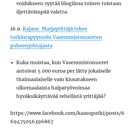
voidakseen syytää blogiinsa toinen toistaan
iljettävämpää valetta.
16.9.
Kajaus: Marjayrittäjä tekee
tutkintapyynnön Vasemmistonuorten
puheenjohtajasta
Kuka muistaa, kun Vasemmistonuoret
antoivat 5 000 euroa per lätty jokaiselle
thaimaalaiselle vain kiusatakseen
ulkomaalaista halpatyövoimaa
hyväksikäyttävää rehellistä yrittäjää?
https://www.facebook.com/kaasuputki/posts/6
69475056396867