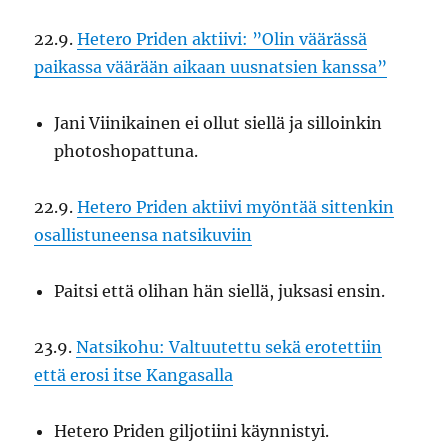
22.9.
Hetero Priden aktiivi: ”Olin väärässä
paikassa väärään aikaan uusnatsien kanssa”
Jani Viinikainen ei ollut siellä ja silloinkin
photoshopattuna.
22.9.
Hetero Priden aktiivi myöntää sittenkin
osallistuneensa natsikuviin
Paitsi että olihan hän siellä, juksasi ensin.
23.9.
Natsikohu: Valtuutettu sekä erotettiin
että erosi itse Kangasalla
Hetero Priden giljotiini käynnistyi.