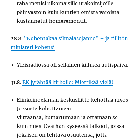
raha menisi ulkomaisille urakoitsijoille
päinvastoin kuin kuntien omista varoista
kustannetut homeremontit.
28.8.
”Kohentakaa silmälasejanne” – ja rillitön
ministeri kohensi
Yleisradiossa oli sellainen kiihkeä uutispäivä.
31.8.
EK jyrähtää kirkolle: Miettikää vielä!
Elinkeinoelämän keskusliitto kehottaa myös
Jeesusta kohottamaan
viittaansa, kumartumaan ja ottamaan se
kuin mies. Ovathan kyseessä talkoot, joissa
jokaisen on tehtävä osuutensa, jotta