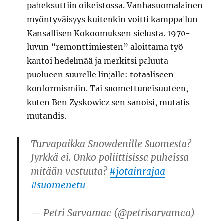
paheksuttiin oikeistossa. Vanhasuomalainen
myöntyväisyys kuitenkin voitti kamppailun
Kansallisen Kokoomuksen sielusta. 1970-
luvun ”remonttimiesten” aloittama työ
kantoi hedelmää ja merkitsi paluuta
puolueen suurelle linjalle: totaaliseen
konformismiin. Tai suomettuneisuuteen,
kuten Ben Zyskowicz sen sanoisi, mutatis
mutandis.
Turvapaikka Snowdenille Suomesta?
Jyrkkä ei. Onko poliittisissa puheissa
mitään vastuuta?
#jotainrajaa
#suomenetu
— Petri Sarvamaa (@petrisarvamaa)