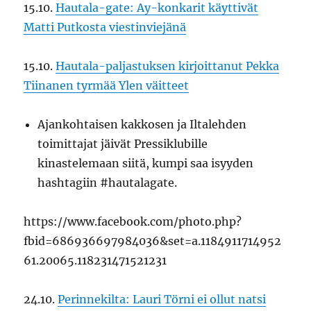
15.10.
Hautala-gate: Ay-konkarit käyttivät
Matti Putkosta viestinviejänä
15.10.
Hautala-paljastuksen kirjoittanut Pekka
Tiinanen tyrmää Ylen väitteet
Ajankohtaisen kakkosen ja Iltalehden
toimittajat jäivät Pressiklubille
kinastelemaan siitä, kumpi saa isyyden
hashtagiin #hautalagate.
https://www.facebook.com/photo.php?
fbid=686936697984036&set=a.1184911714952
61.20065.118231471521231
24.10.
Perinnekilta: Lauri Törni ei ollut natsi