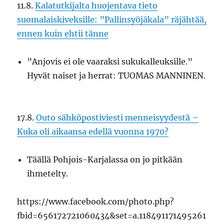
11.8.
Kalatutkijalta huojentava tieto
suomalaiskiveksille: ”Pallinsyöjäkala” räjähtää,
ennen kuin ehtii tänne
”Anjovis ei ole vaaraksi sukukalleuksille.”
Hyvät naiset ja herrat: TUOMAS MANNINEN.
17.8.
Outo sähköpostiviesti menneisyydestä –
Kuka oli aikaansa edellä vuonna 1970?
Täällä Pohjois-Karjalassa on jo pitkään
ihmetelty.
https://www.facebook.com/photo.php?
fbid=656172721060434&set=a.118491171495261