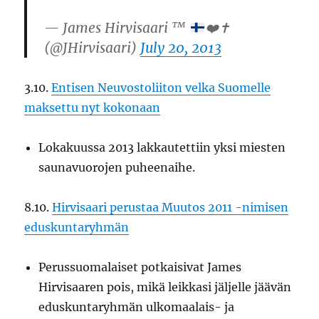
— James Hirvisaari ™
❤️
✝️
(@JHirvisaari)
July 20, 2013
3.10.
Entisen Neuvostoliiton velka Suomelle
maksettu nyt kokonaan
Lokakuussa 2013 lakkautettiin yksi miesten
saunavuorojen puheenaihe.
8.10.
Hirvisaari perustaa Muutos 2011 -nimisen
eduskuntaryhmän
Perussuomalaiset potkaisivat James
Hirvisaaren pois, mikä leikkasi jäljelle jäävän
eduskuntaryhmän ulkomaalais- ja