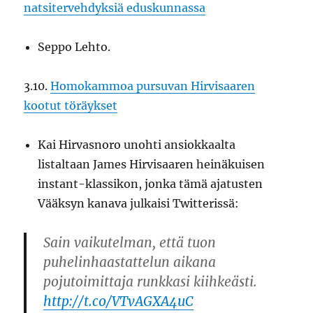
natsi­tervehdyksiä eduskunnassa
Seppo Lehto.
3.10.
Homokammoa pursuvan Hirvisaaren
kootut töräykset
Kai Hirvasnoro unohti ansiokkaalta
listaltaan James Hirvisaaren heinäkuisen
instant-klassikon, jonka tämä ajatusten
Vääksyn kanava julkaisi Twitterissä:
Sain vaikutelman, että tuon
puhelinhaastattelun aikana
pojutoimittaja runkkasi kiihkeästi.
http://t.co/VTvAGXA4uC