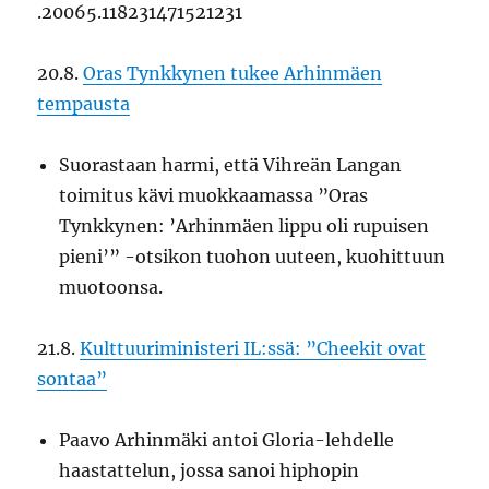
.20065.118231471521231
20.8.
Oras Tynkkynen tukee Arhinmäen
tempausta
Suorastaan harmi, että Vihreän Langan
toimitus kävi muokkaamassa ”Oras
Tynkkynen: ’Arhinmäen lippu oli rupuisen
pieni’” -otsikon tuohon uuteen, kuohittuun
muotoonsa.
21.8.
Kulttuuriministeri IL:ssä: ”Cheekit ovat
sontaa”
Paavo Arhinmäki antoi Gloria-lehdelle
haastattelun, jossa sanoi hiphopin