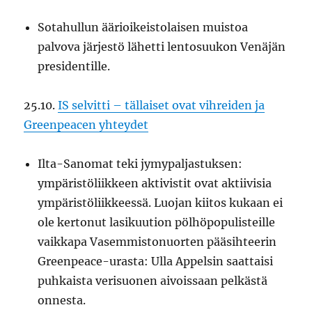
Sotahullun äärioikeistolaisen muistoa
palvova järjestö lähetti lentosuukon Venäjän
presidentille.
25.10.
IS selvitti – tällaiset ovat vihreiden ja
Greenpeacen yhteydet
Ilta-Sanomat teki jymypaljastuksen:
ympäristöliikkeen aktivistit ovat aktiivisia
ympäristöliikkeessä. Luojan kiitos kukaan ei
ole kertonut lasikuution pölhöpopulisteille
vaikkapa Vasemmistonuorten pääsihteerin
Greenpeace-urasta: Ulla Appelsin saattaisi
puhkaista verisuonen aivoissaan pelkästä
onnesta.