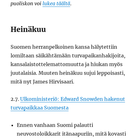
puoliskon voi
lukea täältä
.
Heinäkuu
Suomen herranpelkoinen kansa hälytettiin
lomiltaan säikähtämään turvapaikanhakijoita,
kansalaistottelemattomuutta ja hiukan myös
juutalaisia. Muuten heinäkuu sujui leppoisasti,
mitä nyt James Hirvisaari.
2.7.
Ulkoministeriö: Edward Snowden hakenut
turvapaikkaa Suomesta
Ennen vanhaan Suomi palautti
neuvostoloikkarit itänaapuriin, mitä kovasti