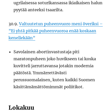
ugrilaisessa soturikansassa ikiaikaisen halun
pyytää anteeksi tsaarilta.
30.9.
Valtuutetun puheenvuoro meni överiksi –
”Ei yhtä pitkää puheenvuoroa enää koskaan
kenellekään”
Savolainen abortinvastustaja piti
maratonpuheen joko huvikseen tai koska
kuvitteli jarruttavansa jotakin modernia
päätöstä. Ymmärrettävästi
perussuomalainen, kuten kaikki Suomen
käsittämämättömimmät poliitikot.
Lokakuu