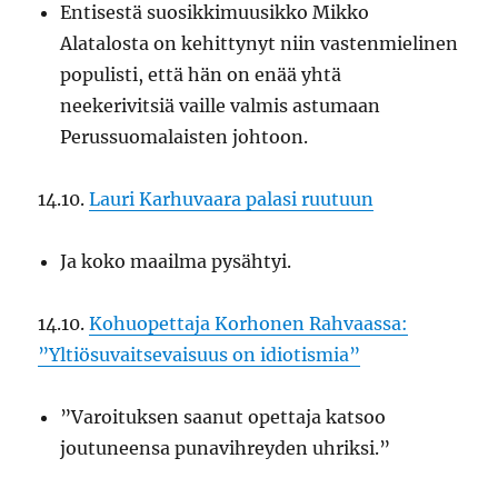
Entisestä suosikkimuusikko Mikko
Alatalosta on kehittynyt niin vastenmielinen
populisti, että hän on enää yhtä
neekerivitsiä vaille valmis astumaan
Perussuomalaisten johtoon.
14.10.
Lauri Karhuvaara palasi ruutuun
Ja koko maailma pysähtyi.
14.10.
Kohuopettaja Korhonen Rahvaassa:
”Yltiösuvaitsevaisuus on idiotismia”
”Varoituksen saanut opettaja katsoo
joutuneensa punavihreyden uhriksi.”