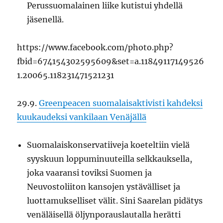
Perussuomalainen liike kutistui yhdellä
jäsenellä.
https://www.facebook.com/photo.php?
fbid=674154302595609&set=a.11849117149526
1.20065.118231471521231
29.9.
Greenpeacen suomalaisaktivisti kahdeksi
kuukaudeksi vankilaan Venäjällä
Suomalaiskonservatiiveja koeteltiin vielä
syyskuun loppuminuuteilla selkkauksella,
joka vaaransi toviksi Suomen ja
Neuvostoliiton kansojen ystävälliset ja
luottamukselliset välit. Sini Saarelan pidätys
venäläisellä öljynporauslautalla herätti