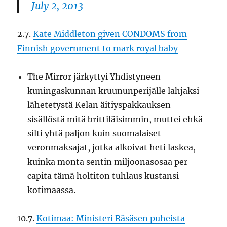
July 2, 2013
2.7.
Kate Middleton given CONDOMS from
Finnish government to mark royal baby
The Mirror järkyttyi Yhdistyneen
kuningaskunnan kruununperijälle lahjaksi
lähetetystä Kelan äitiyspakkauksen
sisällöstä mitä brittiläisimmin, muttei ehkä
silti yhtä paljon kuin suomalaiset
veronmaksajat, jotka alkoivat heti laskea,
kuinka monta sentin miljoonasosaa per
capita tämä holtiton tuhlaus kustansi
kotimaassa.
10.7.
Kotimaa: Ministeri Räsäsen puheista