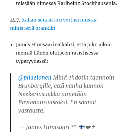
missään nimessä Karlheinz Stockhausenia.
14.7.
Italian senaattori vertasi mustaa
ministeriä orankiin
James Hirvisaari säikähti, että joku aikoo
mennä hänen ohitseen rasistisessa
typeryydessä:
@piiaelonen
Minä ehdotin taannoin
Brunbergille, että vanha kunnon
Neekerinsuukko nimetään
Paviaaninsuukoksi. En saanut
vastausta.
— James Hirvisaari ™
❤️
✝️