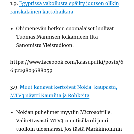
1.9.
Egyptissä vakoilusta epäilty joutsen olikin
ranskalainen kattohaikara
Ohimenevän hetken suomalaiset luulivat
Tuomas Mannisen loikanneen Ilta-
Sanomista Yleisradioon.
https://www.facebook.com/kaasuputki/posts/6
63229803688059
3.9.
Muut kanavat kertoivat Nokia-kaupasta,
MTV3 näytti Kauniita ja Rohkeita
Nokian puhelimet myytiin Microsoftille.
Valitettavasti MTV3:n uutisilla oli juuri
tuolloin ulosmarssi. Jos tästä Markkinoinnin