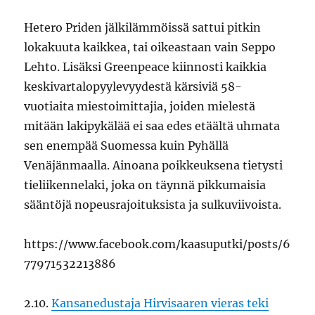
Hetero Priden jälkilämmöissä sattui pitkin
lokakuuta kaikkea, tai oikeastaan vain Seppo
Lehto. Lisäksi Greenpeace kiinnosti kaikkia
keskivartalopyylevyydestä kärsiviä 58-
vuotiaita miestoimittajia, joiden mielestä
mitään lakipykälää ei saa edes etäältä uhmata
sen enempää Suomessa kuin Pyhällä
Venäjänmaalla. Ainoana poikkeuksena tietysti
tieliikennelaki, joka on täynnä pikkumaisia
sääntöjä nopeusrajoituksista ja sulkuviivoista.
https://www.facebook.com/kaasuputki/posts/6
77971532213886
2.10.
Kansanedustaja Hirvisaaren vieras teki