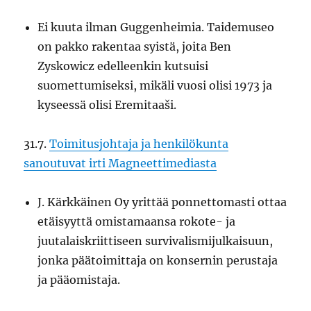
Ei kuuta ilman Guggenheimia. Taidemuseo
on pakko rakentaa syistä, joita Ben
Zyskowicz edelleenkin kutsuisi
suomettumiseksi, mikäli vuosi olisi 1973 ja
kyseessä olisi Eremitaaši.
31.7.
Toimitusjohtaja ja henkilökunta
sanoutuvat irti Magneettimediasta
J. Kärkkäinen Oy yrittää ponnettomasti ottaa
etäisyyttä omistamaansa rokote- ja
juutalaiskriittiseen survivalismijulkaisuun,
jonka päätoimittaja on konsernin perustaja
ja pääomistaja.