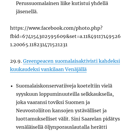
Perussuomalainen liike kutistui yhdellä
jäsenellä.
https://www.facebook.com/photo.php?
fbid=674154302595609&set=a.11849117149526
1.20065.118231471521231
29.9.
Greenpeacen suomalaisaktivisti kahdeksi
kuukaudeksi vankilaan Venäjällä
Suomalaiskonservatiiveja koeteltiin vielä
syyskuun loppuminuuteilla selkkauksella,
joka vaaransi toviksi Suomen ja
Neuvostoliiton kansojen ystävälliset ja
luottamukselliset välit. Sini Saarelan pidätys
venäläisellä öljynporauslautalla herätti