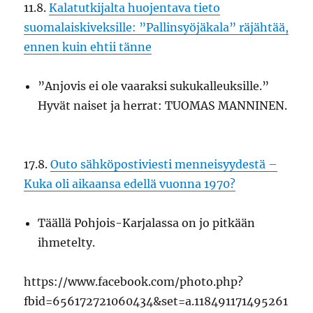
11.8.
Kalatutkijalta huojentava tieto
suomalaiskiveksille: ”Pallinsyöjäkala” räjähtää,
ennen kuin ehtii tänne
”Anjovis ei ole vaaraksi sukukalleuksille.”
Hyvät naiset ja herrat: TUOMAS MANNINEN.
17.8.
Outo sähköpostiviesti menneisyydestä –
Kuka oli aikaansa edellä vuonna 1970?
Täällä Pohjois-Karjalassa on jo pitkään
ihmetelty.
https://www.facebook.com/photo.php?
fbid=656172721060434&set=a.118491171495261