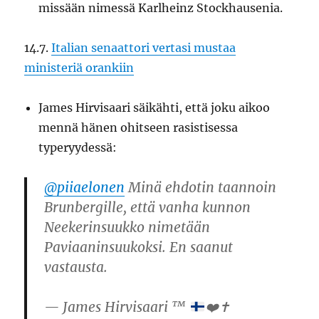
missään nimessä Karlheinz Stockhausenia.
14.7.
Italian senaattori vertasi mustaa
ministeriä orankiin
James Hirvisaari säikähti, että joku aikoo
mennä hänen ohitseen rasistisessa
typeryydessä:
@piiaelonen
Minä ehdotin taannoin
Brunbergille, että vanha kunnon
Neekerinsuukko nimetään
Paviaaninsuukoksi. En saanut
vastausta.
— James Hirvisaari ™
❤️
✝️