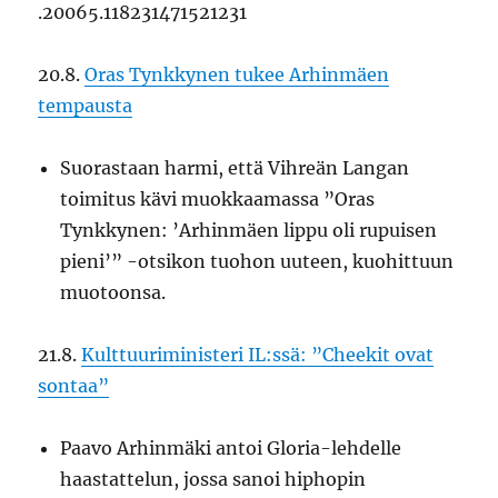
.20065.118231471521231
20.8.
Oras Tynkkynen tukee Arhinmäen
tempausta
Suorastaan harmi, että Vihreän Langan
toimitus kävi muokkaamassa ”Oras
Tynkkynen: ’Arhinmäen lippu oli rupuisen
pieni’” -otsikon tuohon uuteen, kuohittuun
muotoonsa.
21.8.
Kulttuuriministeri IL:ssä: ”Cheekit ovat
sontaa”
Paavo Arhinmäki antoi Gloria-lehdelle
haastattelun, jossa sanoi hiphopin