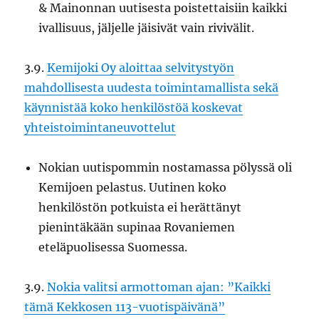
& Mainonnan uutisesta poistettaisiin kaikki
ivallisuus, jäljelle jäisivät vain rivivälit.
3.9.
Kemijoki Oy aloittaa selvitystyön
mahdollisesta uudesta toimintamallista sekä
käynnistää koko henkilöstöä koskevat
yhteistoimintaneuvottelut
Nokian uutispommin nostamassa pölyssä oli
Kemijoen pelastus. Uutinen koko
henkilöstön potkuista ei herättänyt
pienintäkään supinaa Rovaniemen
eteläpuolisessa Suomessa.
3.9.
Nokia valitsi armottoman ajan: ”Kaikki
tämä Kekkosen 113-vuotispäivänä”