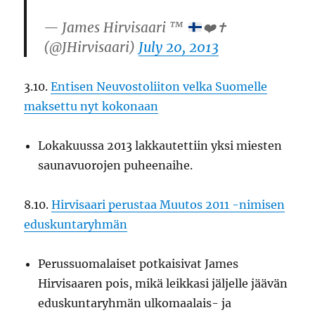
— James Hirvisaari ™
❤️
✝️
(@JHirvisaari)
July 20, 2013
3.10.
Entisen Neuvostoliiton velka Suomelle
maksettu nyt kokonaan
Lokakuussa 2013 lakkautettiin yksi miesten
saunavuorojen puheenaihe.
8.10.
Hirvisaari perustaa Muutos 2011 -nimisen
eduskuntaryhmän
Perussuomalaiset potkaisivat James
Hirvisaaren pois, mikä leikkasi jäljelle jäävän
eduskuntaryhmän ulkomaalais- ja