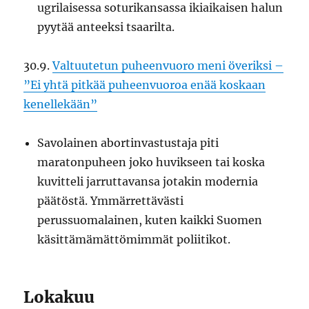
ugrilaisessa soturikansassa ikiaikaisen halun
pyytää anteeksi tsaarilta.
30.9.
Valtuutetun puheenvuoro meni överiksi –
”Ei yhtä pitkää puheenvuoroa enää koskaan
kenellekään”
Savolainen abortinvastustaja piti
maratonpuheen joko huvikseen tai koska
kuvitteli jarruttavansa jotakin modernia
päätöstä. Ymmärrettävästi
perussuomalainen, kuten kaikki Suomen
käsittämämättömimmät poliitikot.
Lokakuu