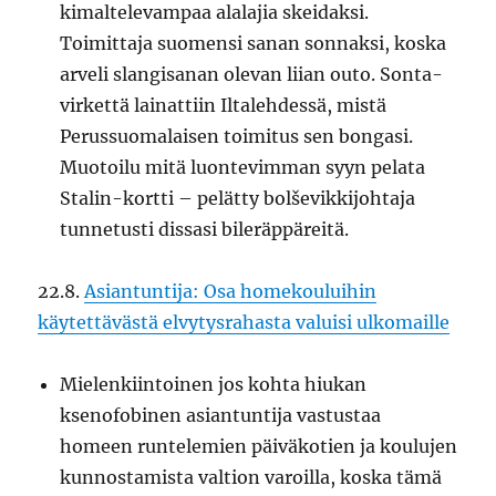
kimaltelevampaa alalajia skeidaksi.
Toimittaja suomensi sanan sonnaksi, koska
arveli slangisanan olevan liian outo. Sonta-
virkettä lainattiin Iltalehdessä, mistä
Perussuomalaisen toimitus sen bongasi.
Muotoilu mitä luontevimman syyn pelata
Stalin-kortti – pelätty bolševikkijohtaja
tunnetusti dissasi bileräppäreitä.
22.8.
Asiantuntija: Osa homekouluihin
käytettävästä elvytysrahasta valuisi ulkomaille
Mielenkiintoinen jos kohta hiukan
ksenofobinen asiantuntija vastustaa
homeen runtelemien päiväkotien ja koulujen
kunnostamista valtion varoilla, koska tämä