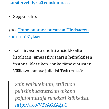
natsi­tervehdyksiä eduskunnassa
Seppo Lehto.
3.10.
Homokammoa pursuvan Hirvisaaren
kootut töräykset
Kai Hirvasnoro unohti ansiokkaalta
listaltaan James Hirvisaaren heinäkuisen
instant-klassikon, jonka tämä ajatusten
Vääksyn kanava julkaisi Twitterissä:
Sain vaikutelman, että tuon
puhelinhaastattelun aikana
pojutoimittaja runkkasi kiihkeästi.
http://t.co/VTvAGXA4uC