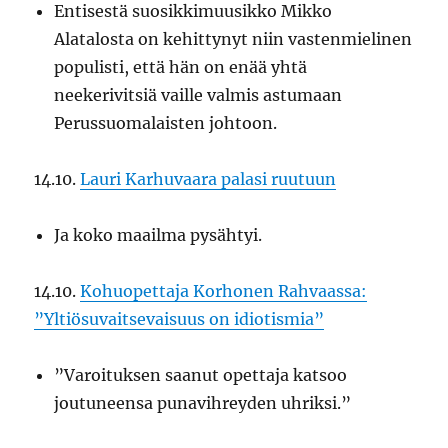
Entisestä suosikkimuusikko Mikko
Alatalosta on kehittynyt niin vastenmielinen
populisti, että hän on enää yhtä
neekerivitsiä vaille valmis astumaan
Perussuomalaisten johtoon.
14.10.
Lauri Karhuvaara palasi ruutuun
Ja koko maailma pysähtyi.
14.10.
Kohuopettaja Korhonen Rahvaassa:
”Yltiösuvaitsevaisuus on idiotismia”
”Varoituksen saanut opettaja katsoo
joutuneensa punavihreyden uhriksi.”