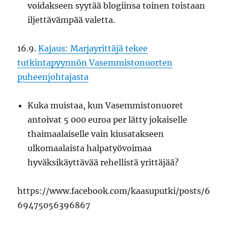
voidakseen syytää blogiinsa toinen toistaan
iljettävämpää valetta.
16.9.
Kajaus: Marjayrittäjä tekee
tutkintapyynnön Vasemmistonuorten
puheenjohtajasta
Kuka muistaa, kun Vasemmistonuoret
antoivat 5 000 euroa per lätty jokaiselle
thaimaalaiselle vain kiusatakseen
ulkomaalaista halpatyövoimaa
hyväksikäyttävää rehellistä yrittäjää?
https://www.facebook.com/kaasuputki/posts/6
69475056396867