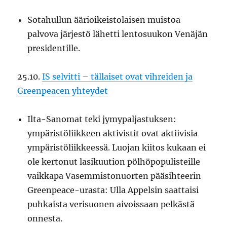
Sotahullun äärioikeistolaisen muistoa
palvova järjestö lähetti lentosuukon Venäjän
presidentille.
25.10.
IS selvitti – tällaiset ovat vihreiden ja
Greenpeacen yhteydet
Ilta-Sanomat teki jymypaljastuksen:
ympäristöliikkeen aktivistit ovat aktiivisia
ympäristöliikkeessä. Luojan kiitos kukaan ei
ole kertonut lasikuution pölhöpopulisteille
vaikkapa Vasemmistonuorten pääsihteerin
Greenpeace-urasta: Ulla Appelsin saattaisi
puhkaista verisuonen aivoissaan pelkästä
onnesta.