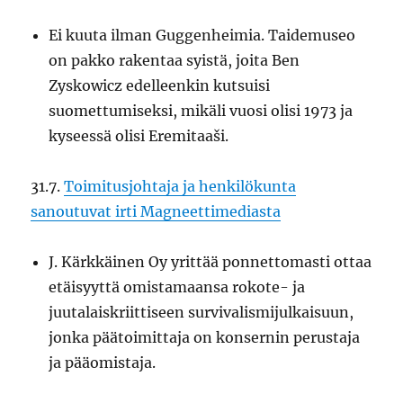
Ei kuuta ilman Guggenheimia. Taidemuseo
on pakko rakentaa syistä, joita Ben
Zyskowicz edelleenkin kutsuisi
suomettumiseksi, mikäli vuosi olisi 1973 ja
kyseessä olisi Eremitaaši.
31.7.
Toimitusjohtaja ja henkilökunta
sanoutuvat irti Magneettimediasta
J. Kärkkäinen Oy yrittää ponnettomasti ottaa
etäisyyttä omistamaansa rokote- ja
juutalaiskriittiseen survivalismijulkaisuun,
jonka päätoimittaja on konsernin perustaja
ja pääomistaja.