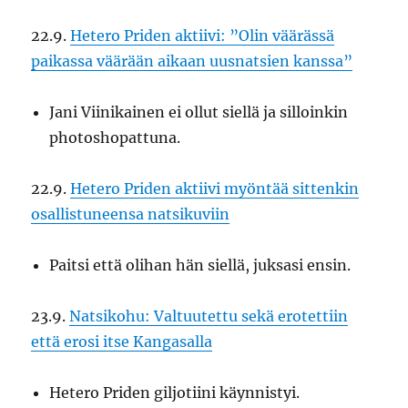
22.9.
Hetero Priden aktiivi: ”Olin väärässä
paikassa väärään aikaan uusnatsien kanssa”
Jani Viinikainen ei ollut siellä ja silloinkin
photoshopattuna.
22.9.
Hetero Priden aktiivi myöntää sittenkin
osallistuneensa natsikuviin
Paitsi että olihan hän siellä, juksasi ensin.
23.9.
Natsikohu: Valtuutettu sekä erotettiin
että erosi itse Kangasalla
Hetero Priden giljotiini käynnistyi.