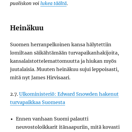
puoliskon voi
lukea täältä
.
Heinäkuu
Suomen herranpelkoinen kansa hälytettiin
lomiltaan säikähtämään turvapaikanhakijoita,
kansalaistottelemattomuutta ja hiukan myös
juutalaisia. Muuten heinäkuu sujui leppoisasti,
mitä nyt James Hirvisaari.
2.7.
Ulkoministeriö: Edward Snowden hakenut
turvapaikkaa Suomesta
Ennen vanhaan Suomi palautti
neuvostoloikkarit itänaapuriin, mitä kovasti