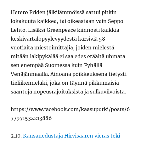
Hetero Priden jälkilämmöissä sattui pitkin
lokakuuta kaikkea, tai oikeastaan vain Seppo
Lehto. Lisäksi Greenpeace kiinnosti kaikkia
keskivartalopyylevyydestä kärsiviä 58-
vuotiaita miestoimittajia, joiden mielestä
mitään lakipykälää ei saa edes etäältä uhmata
sen enempää Suomessa kuin Pyhällä
Venäjänmaalla. Ainoana poikkeuksena tietysti
tieliikennelaki, joka on täynnä pikkumaisia
sääntöjä nopeusrajoituksista ja sulkuviivoista.
https://www.facebook.com/kaasuputki/posts/6
77971532213886
2.10.
Kansanedustaja Hirvisaaren vieras teki