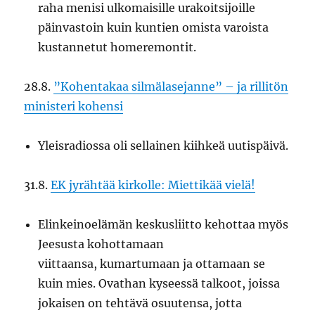
raha menisi ulkomaisille urakoitsijoille
päinvastoin kuin kuntien omista varoista
kustannetut homeremontit.
28.8.
”Kohentakaa silmälasejanne” – ja rillitön
ministeri kohensi
Yleisradiossa oli sellainen kiihkeä uutispäivä.
31.8.
EK jyrähtää kirkolle: Miettikää vielä!
Elinkeinoelämän keskusliitto kehottaa myös
Jeesusta kohottamaan
viittaansa, kumartumaan ja ottamaan se
kuin mies. Ovathan kyseessä talkoot, joissa
jokaisen on tehtävä osuutensa, jotta