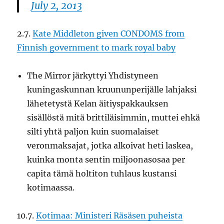
July 2, 2013
2.7.
Kate Middleton given CONDOMS from
Finnish government to mark royal baby
The Mirror järkyttyi Yhdistyneen
kuningaskunnan kruununperijälle lahjaksi
lähetetystä Kelan äitiyspakkauksen
sisällöstä mitä brittiläisimmin, muttei ehkä
silti yhtä paljon kuin suomalaiset
veronmaksajat, jotka alkoivat heti laskea,
kuinka monta sentin miljoonasosaa per
capita tämä holtiton tuhlaus kustansi
kotimaassa.
10.7.
Kotimaa: Ministeri Räsäsen puheista