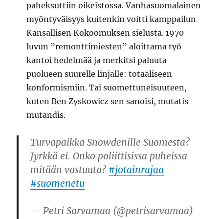
paheksuttiin oikeistossa. Vanhasuomalainen
myöntyväisyys kuitenkin voitti kamppailun
Kansallisen Kokoomuksen sielusta. 1970-
luvun ”remonttimiesten” aloittama työ
kantoi hedelmää ja merkitsi paluuta
puolueen suurelle linjalle: totaaliseen
konformismiin. Tai suomettuneisuuteen,
kuten Ben Zyskowicz sen sanoisi, mutatis
mutandis.
Turvapaikka Snowdenille Suomesta?
Jyrkkä ei. Onko poliittisissa puheissa
mitään vastuuta?
#jotainrajaa
#suomenetu
— Petri Sarvamaa (@petrisarvamaa)