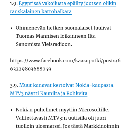
1.9.
Egyptissä vakoilusta epäilty joutsen olikin
ranskalainen kattohaikara
Ohimenevän hetken suomalaiset luulivat
Tuomas Mannisen loikanneen Ilta-
Sanomista Yleisradioon.
https://www.facebook.com/kaasuputki/posts/6
63229803688059
3.9.
Muut kanavat kertoivat Nokia-kaupasta,
MTV3 näytti Kauniita ja Rohkeita
Nokian puhelimet myytiin Microsoftille.
Valitettavasti MTV3:n uutisilla oli juuri
tuolloin ulosmarssi. Jos tästä Markkinoinnin