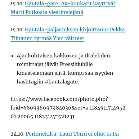
15.10.
Hautala-gate: Ay-konkarit käyttivät
Matti Putkosta viestinviejänä
15.10.
Hautala-paljastuksen kirjoittanut Pekka
Tiinanen tyrmää Ylen väitteet
Ajankohtaisen kakkosen ja Iltalehden
toimittajat jäivät Pressiklubille
kinastelemaan siitä, kumpi saa isyyden
hashtagiin #hautalagate.
https://www.facebook.com/photo.php?
fbid=686936697984036&set=a.1184911714952
61.20065.118231471521231
24.10.
Perinnekilta: Lauri Törni ei ollut natsi