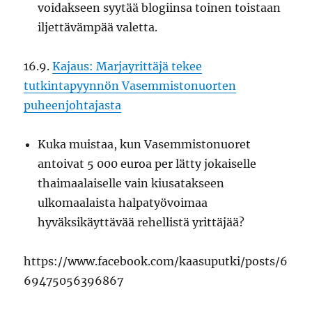
voidakseen syytää blogiinsa toinen toistaan
iljettävämpää valetta.
16.9.
Kajaus: Marjayrittäjä tekee
tutkintapyynnön Vasemmistonuorten
puheenjohtajasta
Kuka muistaa, kun Vasemmistonuoret
antoivat 5 000 euroa per lätty jokaiselle
thaimaalaiselle vain kiusatakseen
ulkomaalaista halpatyövoimaa
hyväksikäyttävää rehellistä yrittäjää?
https://www.facebook.com/kaasuputki/posts/6
69475056396867