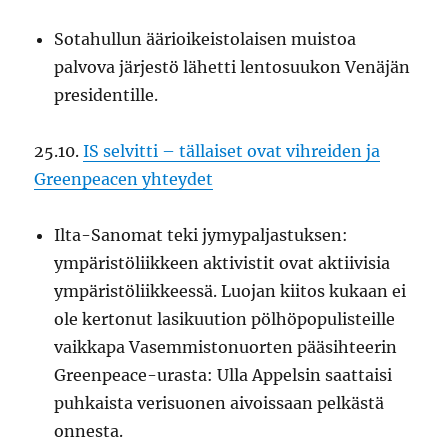
Sotahullun äärioikeistolaisen muistoa
palvova järjestö lähetti lentosuukon Venäjän
presidentille.
25.10.
IS selvitti – tällaiset ovat vihreiden ja
Greenpeacen yhteydet
Ilta-Sanomat teki jymypaljastuksen:
ympäristöliikkeen aktivistit ovat aktiivisia
ympäristöliikkeessä. Luojan kiitos kukaan ei
ole kertonut lasikuution pölhöpopulisteille
vaikkapa Vasemmistonuorten pääsihteerin
Greenpeace-urasta: Ulla Appelsin saattaisi
puhkaista verisuonen aivoissaan pelkästä
onnesta.