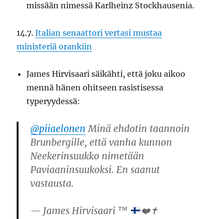
missään nimessä Karlheinz Stockhausenia.
14.7.
Italian senaattori vertasi mustaa
ministeriä orankiin
James Hirvisaari säikähti, että joku aikoo
mennä hänen ohitseen rasistisessa
typeryydessä:
@piiaelonen
Minä ehdotin taannoin
Brunbergille, että vanha kunnon
Neekerinsuukko nimetään
Paviaaninsuukoksi. En saanut
vastausta.
— James Hirvisaari ™
❤️
✝️