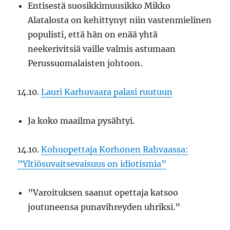
Entisestä suosikkimuusikko Mikko
Alatalosta on kehittynyt niin vastenmielinen
populisti, että hän on enää yhtä
neekerivitsiä vaille valmis astumaan
Perussuomalaisten johtoon.
14.10.
Lauri Karhuvaara palasi ruutuun
Ja koko maailma pysähtyi.
14.10.
Kohuopettaja Korhonen Rahvaassa:
”Yltiösuvaitsevaisuus on idiotismia”
”Varoituksen saanut opettaja katsoo
joutuneensa punavihreyden uhriksi.”