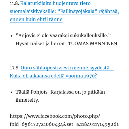
11.8.
Kalatutkijalta huojentava tieto
suomalaiskiveksille: ”Pallinsyöjäkala” räjähtää,
ennen kuin ehtii tänne
”Anjovis ei ole vaaraksi sukukalleuksille.”
Hyvät naiset ja herrat: TUOMAS MANNINEN.
17.8.
Outo sähköpostiviesti menneisyydestä –
Kuka oli aikaansa edellä vuonna 1970?
Täällä Pohjois-Karjalassa on jo pitkään
ihmetelty.
https://www.facebook.com/photo.php?
fbid=656172721060434&set=a.118491171495261