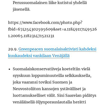
Perussuomalainen liike kutistui yhdellä
jäsenellä.
https://www.facebook.com/photo.php?
fbid=674154302595609&set=a.11849117149526
1.20065.118231471521231
29.9.
Greenpeacen suomalaisaktivisti kahdeksi
kuukaudeksi vankilaan Venäjällä
Suomalaiskonservatiiveja koeteltiin vielä
syyskuun loppuminuuteilla selkkauksella,
joka vaaransi toviksi Suomen ja
Neuvostoliiton kansojen ystävälliset ja
luottamukselliset välit. Sini Saarelan pidätys
venäläisellä öljynporauslautalla herätti