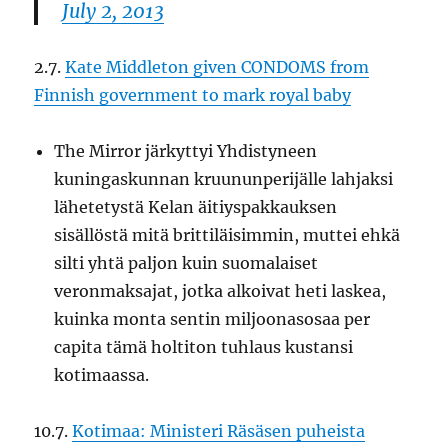
July 2, 2013
2.7.
Kate Middleton given CONDOMS from
Finnish government to mark royal baby
The Mirror järkyttyi Yhdistyneen
kuningaskunnan kruununperijälle lahjaksi
lähetetystä Kelan äitiyspakkauksen
sisällöstä mitä brittiläisimmin, muttei ehkä
silti yhtä paljon kuin suomalaiset
veronmaksajat, jotka alkoivat heti laskea,
kuinka monta sentin miljoonasosaa per
capita tämä holtiton tuhlaus kustansi
kotimaassa.
10.7.
Kotimaa: Ministeri Räsäsen puheista