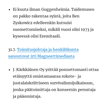
Ei kuuta ilman Guggenheimia. Taidemuseo
on pakko rakentaa syistä, joita Ben
Zyskowicz edelleenkin kutsuisi
suomettumiseksi, mikäli vuosi olisi 1973 ja
kyseessä olisi Eremitaaši.
31.7.
Toimitusjohtaja ja henkilökunta
sanoutuvat irti Magneettimediasta
J. Kärkkäinen Oy yrittää ponnettomasti ottaa
etäisyyttä omistamaansa rokote- ja
juutalaiskriittiseen survivalismijulkaisuun,
jonka päätoimittaja on konsernin perustaja
ja pääomistaja.