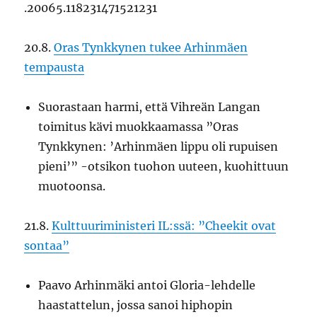
.20065.118231471521231
20.8.
Oras Tynkkynen tukee Arhinmäen
tempausta
Suorastaan harmi, että Vihreän Langan
toimitus kävi muokkaamassa ”Oras
Tynkkynen: ’Arhinmäen lippu oli rupuisen
pieni’” -otsikon tuohon uuteen, kuohittuun
muotoonsa.
21.8.
Kulttuuriministeri IL:ssä: ”Cheekit ovat
sontaa”
Paavo Arhinmäki antoi Gloria-lehdelle
haastattelun, jossa sanoi hiphopin