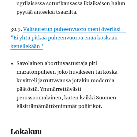
ugrilaisessa soturikansassa ikiaikaisen halun
pyytää anteeksi tsaarilta.
30.9.
Valtuutetun puheenvuoro meni överiksi –
”Ei yhtä pitkää puheenvuoroa enää koskaan
kenellekään”
Savolainen abortinvastustaja piti
maratonpuheen joko huvikseen tai koska
kuvitteli jarruttavansa jotakin modernia
päätöstä. Ymmärrettävästi
perussuomalainen, kuten kaikki Suomen
käsittämämättömimmät poliitikot.
Lokakuu