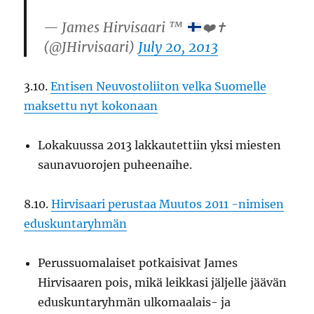
— James Hirvisaari ™
❤️
✝️
(@JHirvisaari)
July 20, 2013
3.10.
Entisen Neuvostoliiton velka Suomelle
maksettu nyt kokonaan
Lokakuussa 2013 lakkautettiin yksi miesten
saunavuorojen puheenaihe.
8.10.
Hirvisaari perustaa Muutos 2011 -nimisen
eduskuntaryhmän
Perussuomalaiset potkaisivat James
Hirvisaaren pois, mikä leikkasi jäljelle jäävän
eduskuntaryhmän ulkomaalais- ja