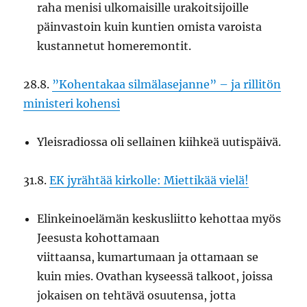
raha menisi ulkomaisille urakoitsijoille
päinvastoin kuin kuntien omista varoista
kustannetut homeremontit.
28.8.
”Kohentakaa silmälasejanne” – ja rillitön
ministeri kohensi
Yleisradiossa oli sellainen kiihkeä uutispäivä.
31.8.
EK jyrähtää kirkolle: Miettikää vielä!
Elinkeinoelämän keskusliitto kehottaa myös
Jeesusta kohottamaan
viittaansa, kumartumaan ja ottamaan se
kuin mies. Ovathan kyseessä talkoot, joissa
jokaisen on tehtävä osuutensa, jotta