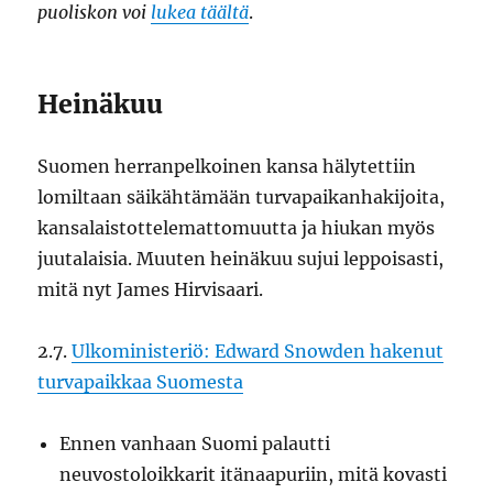
puoliskon voi
lukea täältä
.
Heinäkuu
Suomen herranpelkoinen kansa hälytettiin
lomiltaan säikähtämään turvapaikanhakijoita,
kansalaistottelemattomuutta ja hiukan myös
juutalaisia. Muuten heinäkuu sujui leppoisasti,
mitä nyt James Hirvisaari.
2.7.
Ulkoministeriö: Edward Snowden hakenut
turvapaikkaa Suomesta
Ennen vanhaan Suomi palautti
neuvostoloikkarit itänaapuriin, mitä kovasti