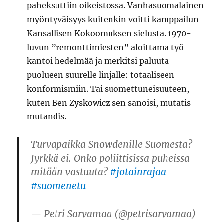
paheksuttiin oikeistossa. Vanhasuomalainen
myöntyväisyys kuitenkin voitti kamppailun
Kansallisen Kokoomuksen sielusta. 1970-
luvun ”remonttimiesten” aloittama työ
kantoi hedelmää ja merkitsi paluuta
puolueen suurelle linjalle: totaaliseen
konformismiin. Tai suomettuneisuuteen,
kuten Ben Zyskowicz sen sanoisi, mutatis
mutandis.
Turvapaikka Snowdenille Suomesta?
Jyrkkä ei. Onko poliittisissa puheissa
mitään vastuuta?
#jotainrajaa
#suomenetu
— Petri Sarvamaa (@petrisarvamaa)