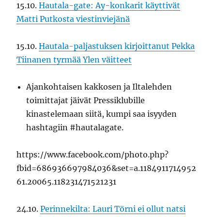
15.10.
Hautala-gate: Ay-konkarit käyttivät
Matti Putkosta viestinviejänä
15.10.
Hautala-paljastuksen kirjoittanut Pekka
Tiinanen tyrmää Ylen väitteet
Ajankohtaisen kakkosen ja Iltalehden
toimittajat jäivät Pressiklubille
kinastelemaan siitä, kumpi saa isyyden
hashtagiin #hautalagate.
https://www.facebook.com/photo.php?
fbid=686936697984036&set=a.1184911714952
61.20065.118231471521231
24.10.
Perinnekilta: Lauri Törni ei ollut natsi