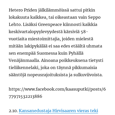
Hetero Priden jälkilämmöissä sattui pitkin
lokakuuta kaikkea, tai oikeastaan vain Seppo
Lehto. Lisäksi Greenpeace kiinnosti kaikkia
keskivartalopyylevyydestä kärsiviä 58-
vuotiaita miestoimittajia, joiden mielestä
mitään lakipykälää ei saa edes etäältä uhmata
sen enempää Suomessa kuin Pyhällä
Venäjänmaalla. Ainoana poikkeuksena tietysti
tieliikennelaki, joka on täynnä pikkumaisia
sääntöjä nopeusrajoituksista ja sulkuviivoista.
https://www.facebook.com/kaasuputki/posts/6
77971532213886
2.10.
Kansanedustaja Hirvisaaren vieras teki