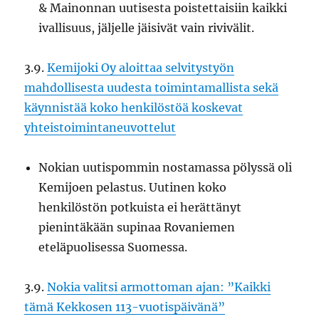
& Mainonnan uutisesta poistettaisiin kaikki
ivallisuus, jäljelle jäisivät vain rivivälit.
3.9.
Kemijoki Oy aloittaa selvitystyön
mahdollisesta uudesta toimintamallista sekä
käynnistää koko henkilöstöä koskevat
yhteistoimintaneuvottelut
Nokian uutispommin nostamassa pölyssä oli
Kemijoen pelastus. Uutinen koko
henkilöstön potkuista ei herättänyt
pienintäkään supinaa Rovaniemen
eteläpuolisessa Suomessa.
3.9.
Nokia valitsi armottoman ajan: ”Kaikki
tämä Kekkosen 113-vuotispäivänä”