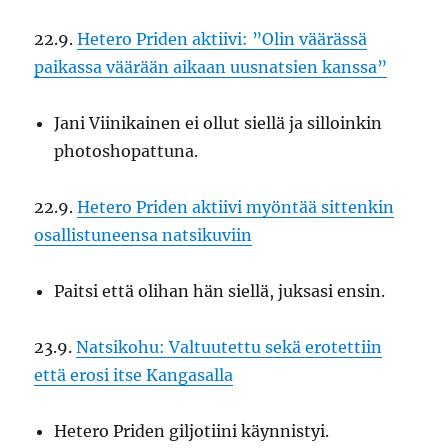
22.9.
Hetero Priden aktiivi: ”Olin väärässä
paikassa väärään aikaan uusnatsien kanssa”
Jani Viinikainen ei ollut siellä ja silloinkin
photoshopattuna.
22.9.
Hetero Priden aktiivi myöntää sittenkin
osallistuneensa natsikuviin
Paitsi että olihan hän siellä, juksasi ensin.
23.9.
Natsikohu: Valtuutettu sekä erotettiin
että erosi itse Kangasalla
Hetero Priden giljotiini käynnistyi.