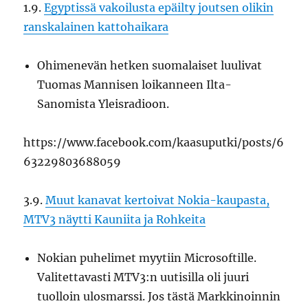
1.9.
Egyptissä vakoilusta epäilty joutsen olikin
ranskalainen kattohaikara
Ohimenevän hetken suomalaiset luulivat
Tuomas Mannisen loikanneen Ilta-
Sanomista Yleisradioon.
https://www.facebook.com/kaasuputki/posts/6
63229803688059
3.9.
Muut kanavat kertoivat Nokia-kaupasta,
MTV3 näytti Kauniita ja Rohkeita
Nokian puhelimet myytiin Microsoftille.
Valitettavasti MTV3:n uutisilla oli juuri
tuolloin ulosmarssi. Jos tästä Markkinoinnin