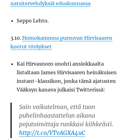
natsi­tervehdyksiä eduskunnassa
Seppo Lehto.
3.10.
Homokammoa pursuvan Hirvisaaren
kootut töräykset
Kai Hirvasnoro unohti ansiokkaalta
listaltaan James Hirvisaaren heinäkuisen
instant-klassikon, jonka tämä ajatusten
Vääksyn kanava julkaisi Twitterissä:
Sain vaikutelman, että tuon
puhelinhaastattelun aikana
pojutoimittaja runkkasi kiihkeästi.
http://t.co/VTvAGXA4uC