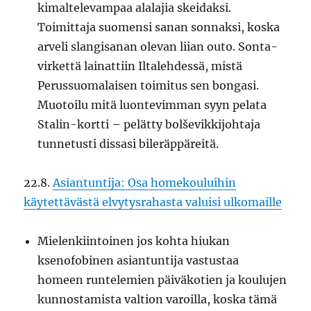
kimaltelevampaa alalajia skeidaksi.
Toimittaja suomensi sanan sonnaksi, koska
arveli slangisanan olevan liian outo. Sonta-
virkettä lainattiin Iltalehdessä, mistä
Perussuomalaisen toimitus sen bongasi.
Muotoilu mitä luontevimman syyn pelata
Stalin-kortti – pelätty bolševikkijohtaja
tunnetusti dissasi bileräppäreitä.
22.8.
Asiantuntija: Osa homekouluihin
käytettävästä elvytysrahasta valuisi ulkomaille
Mielenkiintoinen jos kohta hiukan
ksenofobinen asiantuntija vastustaa
homeen runtelemien päiväkotien ja koulujen
kunnostamista valtion varoilla, koska tämä