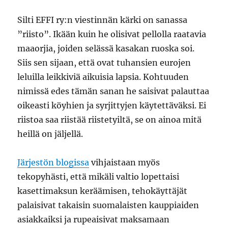
Silti EFFI ry:n viestinnän kärki on sanassa
”riisto”. Ikään kuin he olisivat pellolla raatavia
maaorjia, joiden selässä kasakan ruoska soi.
Siis sen sijaan, että ovat tuhansien eurojen
leluilla leikkiviä aikuisia lapsia. Kohtuuden
nimissä edes tämän sanan he saisivat palauttaa
oikeasti köyhien ja syrjittyjen käytettäväksi. Ei
riistoa saa riistää riistetyiltä, se on ainoa mitä
heillä on jäljellä.
Järjestön blogissa
vihjaistaan myös
tekopyhästi, että mikäli valtio lopettaisi
kasettimaksun keräämisen, tehokäyttäjät
palaisivat takaisin suomalaisten kauppiaiden
asiakkaiksi ja rupeaisivat maksamaan