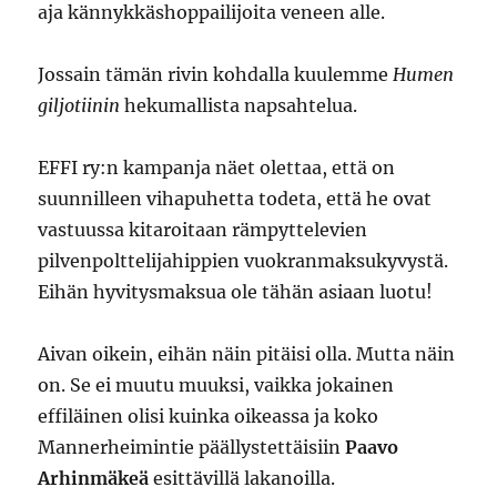
aja kännykkäshoppailijoita veneen alle.
Jossain tämän rivin kohdalla kuulemme
Humen
giljotiinin
hekumallista napsahtelua.
EFFI ry:n kampanja näet olettaa, että on
suunnilleen vihapuhetta todeta, että he ovat
vastuussa kitaroitaan rämpyttelevien
pilvenpolttelijahippien vuokranmaksukyvystä.
Eihän hyvitysmaksua ole tähän asiaan luotu!
Aivan oikein, eihän näin pitäisi olla. Mutta näin
on. Se ei muutu muuksi, vaikka jokainen
effiläinen olisi kuinka oikeassa ja koko
Mannerheimintie päällystettäisiin
Paavo
Arhinmäkeä
esittävillä lakanoilla.