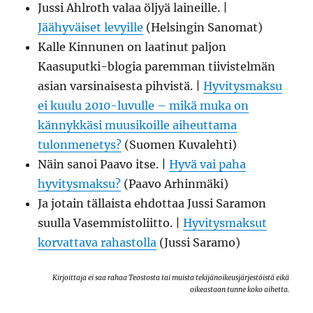
Jussi Ahlroth valaa öljyä laineille. |
Jäähyväiset levyille
(Helsingin Sanomat)
Kalle Kinnunen on laatinut paljon
Kaasuputki-blogia paremman tiivistelmän
asian varsinaisesta pihvistä. |
Hyvitysmaksu
ei kuulu 2010-luvulle – mikä muka on
kännykkäsi muusikoille aiheuttama
tulonmenetys?
(Suomen Kuvalehti)
Näin sanoi Paavo itse. |
Hyvä vai paha
hyvitysmaksu?
(Paavo Arhinmäki)
Ja jotain tällaista ehdottaa Jussi Saramon
suulla Vasemmistoliitto. |
Hyvitysmaksut
korvattava rahastolla
(Jussi Saramo)
Kirjoittaja ei saa rahaa Teostosta tai muista tekijänoikeusjärjestöistä eikä
oikeastaan tunne koko aihetta.