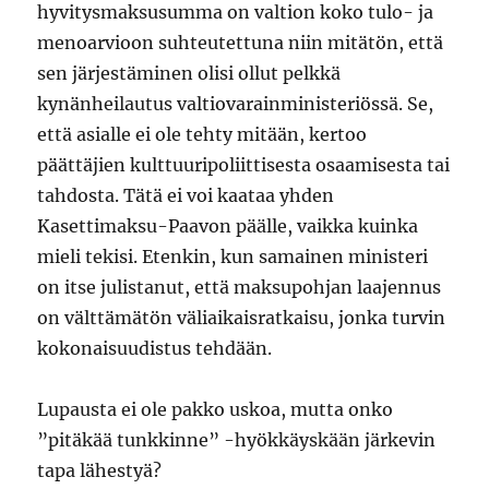
hyvitysmaksusumma on valtion koko tulo- ja
menoarvioon suhteutettuna niin mitätön, että
sen järjestäminen olisi ollut pelkkä
kynänheilautus valtiovarainministeriössä. Se,
että asialle ei ole tehty mitään, kertoo
päättäjien kulttuuripoliittisesta osaamisesta tai
tahdosta. Tätä ei voi kaataa yhden
Kasettimaksu-Paavon päälle, vaikka kuinka
mieli tekisi. Etenkin, kun samainen ministeri
on itse julistanut, että maksupohjan laajennus
on välttämätön väliaikaisratkaisu, jonka turvin
kokonaisuudistus tehdään.
Lupausta ei ole pakko uskoa, mutta onko
”pitäkää tunkkinne” -hyökkäyskään järkevin
tapa lähestyä?