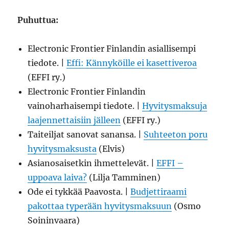
Puhuttua:
Electronic Frontier Finlandin asiallisempi
tiedote. |
Effi: Kännyköille ei kasettiveroa
(EFFI ry.)
Electronic Frontier Finlandin
vainoharhaisempi tiedote. |
Hyvitysmaksuja
laajennettaisiin jälleen
(EFFI ry.)
Taiteiljat sanovat sanansa. |
Suhteeton poru
hyvitysmaksusta
(Elvis)
Asianosaisetkin ihmettelevät. |
EFFI –
uppoava laiva?
(Lilja Tamminen)
Ode ei tykkää Paavosta. |
Budjettiraami
pakottaa typerään hyvitysmaksuun
(Osmo
Soininvaara)