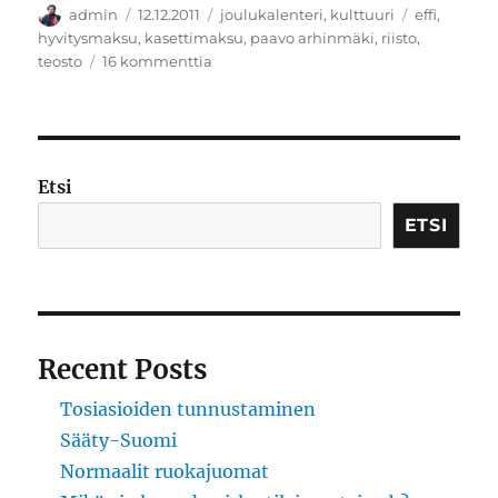
Kirjoittaja
Julkaistu
Kategoriat
Avainsanat
admin
12.12.2011
joulukalenteri
,
kulttuuri
effi
,
hyvitysmaksu
,
kasettimaksu
,
paavo arhinmäki
,
riisto
,
artikkeliin
teosto
16 kommenttia
Kasetti
Etsi
ETSI
Recent Posts
Tosiasioiden tunnustaminen
Sääty-Suomi
Normaalit ruokajuomat