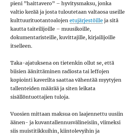
pieni ”haittavero” – hyvitysmaksu, jonka
valtio kerää ja josta tuloutetaan valtaosa useille
kulttuurituotantoalojen
etujärjestöille
ja sitä
kautta taiteilijoille – muusikoille,
dokumentaristeille, kuvittajille, kirjailijoille
itselleen.
Taka-ajatuksena on tietenkin ollut se, että
biisien äänittäminen radiosta tai leffojen
kopiointi kaverilta saattaa vähentää myytyjen
tallenteiden määrää ja siten leikata
sisällöntuottajien tuloja.
Vuosien mittaan maksua on laajennettu uusiin
äänen- ja kuvantallennusvälineisiin, viimeksi
siis muistitikkuihin, kiintolevyihin ja