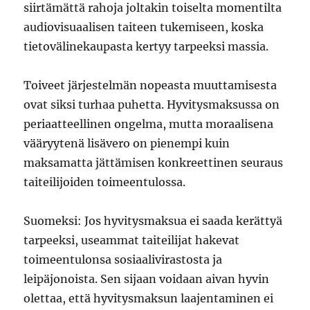
siirtämättä rahoja joltakin toiselta momentilta
audiovisuaalisen taiteen tukemiseen, koska
tietovälinekaupasta kertyy tarpeeksi massia.
Toiveet järjestelmän nopeasta muuttamisesta
ovat siksi turhaa puhetta. Hyvitysmaksussa on
periaatteellinen ongelma, mutta moraalisena
vääryytenä lisävero on pienempi kuin
maksamatta jättämisen konkreettinen seuraus
taiteilijoiden toimeentulossa.
Suomeksi: Jos hyvitysmaksua ei saada kerättyä
tarpeeksi, useammat taiteilijat hakevat
toimeentulonsa sosiaalivirastosta ja
leipäjonoista. Sen sijaan voidaan aivan hyvin
olettaa, että hyvitysmaksun laajentaminen ei