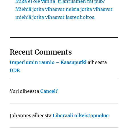
Mikä ei ole vanha, irlantilainen tai pub?
Miehiä jotka vihaavat naisia jotka vihaavat
miehiä jotka vihaavat lastenhoitoa
Recent Comments
Imperiumin raunio – Kaasuputki
aiheesta
DDR
Yuri
aiheesta
Cancel?
Johannes
aiheesta
Liberaali oikeistopuolue