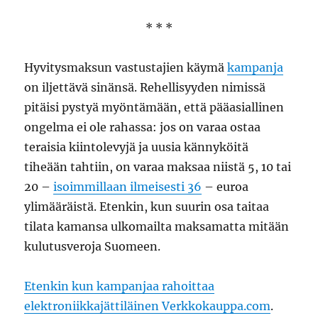
* * *
Hyvitysmaksun vastustajien käymä
kampanja
on iljettävä sinänsä. Rehellisyyden nimissä
pitäisi pystyä myöntämään, että pääasiallinen
ongelma ei ole rahassa: jos on varaa ostaa
teraisia kiintolevyjä ja uusia kännyköitä
tiheään tahtiin, on varaa maksaa niistä 5, 10 tai
20 –
isoimmillaan ilmeisesti 36
– euroa
ylimääräistä. Etenkin, kun suurin osa taitaa
tilata kamansa ulkomailta maksamatta mitään
kulutusveroja Suomeen.
Etenkin kun kampanjaa rahoittaa
elektroniikkajättiläinen Verkkokauppa.com
.