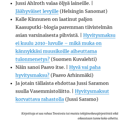
Jussi Ahlroth valaa öljyä laineille. |
Jäähyväiset levyille
(Helsingin Sanomat)
Kalle Kinnunen on laatinut paljon
Kaasuputki-blogia paremman tiivistelmän
asian varsinaisesta pihvistä. |
Hyvitysmaksu
ei kuulu 2010-luvulle – mikä muka on
kännykkäsi muusikoille aiheuttama
tulonmenetys?
(Suomen Kuvalehti)
Näin sanoi Paavo itse. |
Hyvä vai paha
hyvitysmaksu?
(Paavo Arhinmäki)
Ja jotain tällaista ehdottaa Jussi Saramon
suulla Vasemmistoliitto. |
Hyvitysmaksut
korvattava rahastolla
(Jussi Saramo)
Kirjoittaja ei saa rahaa Teostosta tai muista tekijänoikeusjärjestöistä eikä
oikeastaan tunne koko aihetta.