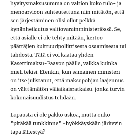
hyvitysmaksusumma on valtion koko tulo- ja
menoarvioon suhteutettuna niin mitätön, että
sen järjestäminen olisi ollut pelkkä
kynänheilautus valtiovarainministeriössä. Se,
että asialle ei ole tehty mitään, kertoo
päättäjien kulttuuripoliittisesta osaamisesta tai
tahdosta. Tätä ei voi kaataa yhden
Kasettimaksu-Paavon päälle, vaikka kuinka
mieli tekisi. Etenkin, kun samainen ministeri
on itse julistanut, että maksupohjan laajennus
on välttämätön väliaikaisratkaisu, jonka turvin
kokonaisuudistus tehdään.
Lupausta ei ole pakko uskoa, mutta onko
”pitäkää tunkkinne” -hyökkäyskään järkevin
tapa lähestyä?