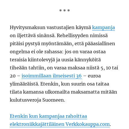
* * *
Hyvitysmaksun vastustajien käymä
kampanja
on iljettävä sinänsä. Rehellisyyden nimissä
pitäisi pystyä myöntämään, että pääasiallinen
ongelma ei ole rahassa: jos on varaa ostaa
teraisia kiintolevyjä ja uusia kännyköitä
tiheään tahtiin, on varaa maksaa niistä 5, 10 tai
20 –
isoimmillaan ilmeisesti 36
– euroa
ylimääräistä. Etenkin, kun suurin osa taitaa
tilata kamansa ulkomailta maksamatta mitään
kulutusveroja Suomeen.
Etenkin kun kampanjaa rahoittaa
elektroniikkajättiläinen Verkkokauppa.com
.