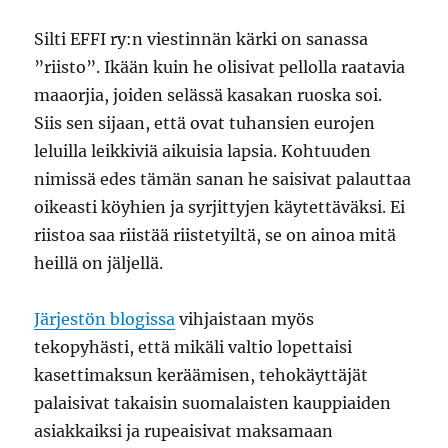
Silti EFFI ry:n viestinnän kärki on sanassa
”riisto”. Ikään kuin he olisivat pellolla raatavia
maaorjia, joiden selässä kasakan ruoska soi.
Siis sen sijaan, että ovat tuhansien eurojen
leluilla leikkiviä aikuisia lapsia. Kohtuuden
nimissä edes tämän sanan he saisivat palauttaa
oikeasti köyhien ja syrjittyjen käytettäväksi. Ei
riistoa saa riistää riistetyiltä, se on ainoa mitä
heillä on jäljellä.
Järjestön blogissa
vihjaistaan myös
tekopyhästi, että mikäli valtio lopettaisi
kasettimaksun keräämisen, tehokäyttäjät
palaisivat takaisin suomalaisten kauppiaiden
asiakkaiksi ja rupeaisivat maksamaan