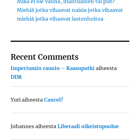
Mikä ei ole vanha, irlantilainen tai pub?
Miehiä jotka vihaavat naisia jotka vihaavat
miehiä jotka vihaavat lastenhoitoa
Recent Comments
Imperiumin raunio – Kaasuputki
aiheesta
DDR
Yuri
aiheesta
Cancel?
Johannes
aiheesta
Liberaali oikeistopuolue