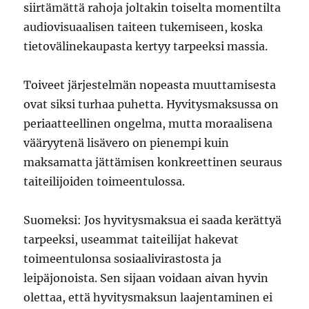
siirtämättä rahoja joltakin toiselta momentilta
audiovisuaalisen taiteen tukemiseen, koska
tietovälinekaupasta kertyy tarpeeksi massia.
Toiveet järjestelmän nopeasta muuttamisesta
ovat siksi turhaa puhetta. Hyvitysmaksussa on
periaatteellinen ongelma, mutta moraalisena
vääryytenä lisävero on pienempi kuin
maksamatta jättämisen konkreettinen seuraus
taiteilijoiden toimeentulossa.
Suomeksi: Jos hyvitysmaksua ei saada kerättyä
tarpeeksi, useammat taiteilijat hakevat
toimeentulonsa sosiaalivirastosta ja
leipäjonoista. Sen sijaan voidaan aivan hyvin
olettaa, että hyvitysmaksun laajentaminen ei