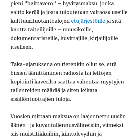
pieni ”haittavero” – hyvitysmaksu, jonka
valtio kerää ja josta tuloutetaan valtaosa useille
kulttuurituotantoalojen
etujärjestöille
ja sitä
kautta taiteilijoille – muusikoille,
dokumentaristeille, kuvittajille, kirjailijoille
itselleen.
Taka-ajatuksena on tietenkin ollut se, että
biisien äänittäminen radiosta tai leffojen
kopiointi kaverilta saattaa vähentää myytyjen
tallenteiden määrää ja siten leikata
sisällöntuottajien tuloja.
Vuosien mittaan maksua on laajennettu uusiin
äänen- ja kuvantallennusvälineisiin, viimeksi
siis muistitikkuihin, kiintolevyihin ja