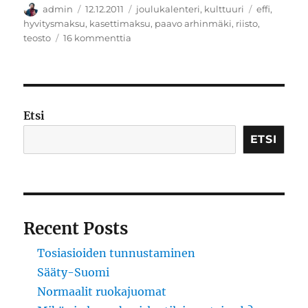
Kirjoittaja
Julkaistu
Kategoriat
Avainsanat
admin
12.12.2011
joulukalenteri
,
kulttuuri
effi
,
hyvitysmaksu
,
kasettimaksu
,
paavo arhinmäki
,
riisto
,
artikkeliin
teosto
16 kommenttia
Kasetti
Etsi
ETSI
Recent Posts
Tosiasioiden tunnustaminen
Sääty-Suomi
Normaalit ruokajuomat