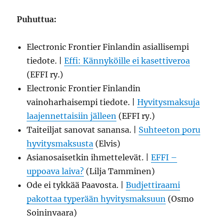
Puhuttua:
Electronic Frontier Finlandin asiallisempi
tiedote. |
Effi: Kännyköille ei kasettiveroa
(EFFI ry.)
Electronic Frontier Finlandin
vainoharhaisempi tiedote. |
Hyvitysmaksuja
laajennettaisiin jälleen
(EFFI ry.)
Taiteiljat sanovat sanansa. |
Suhteeton poru
hyvitysmaksusta
(Elvis)
Asianosaisetkin ihmettelevät. |
EFFI –
uppoava laiva?
(Lilja Tamminen)
Ode ei tykkää Paavosta. |
Budjettiraami
pakottaa typerään hyvitysmaksuun
(Osmo
Soininvaara)