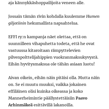
aja kännykkäshoppailijoita veneen alle.
Jossain tämän rivin kohdalla kuulemme
Humen
giljotiinin
hekumallista napsahtelua.
EFFI ry:n kampanja näet olettaa, että on
suunnilleen vihapuhetta todeta, että he ovat
vastuussa kitaroitaan rämpyttelevien
pilvenpolttelijahippien vuokranmaksukyvystä.
Eihän hyvitysmaksua ole tähän asiaan luotu!
Aivan oikein, eihän näin pitäisi olla. Mutta näin
on. Se ei muutu muuksi, vaikka jokainen
effiläinen olisi kuinka oikeassa ja koko
Mannerheimintie päällystettäisiin
Paavo
Arhinmäkeä
esittävillä lakanoilla.