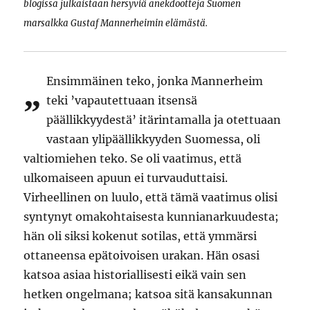
blogissa julkaistaan hersyviä anekdootteja Suomen
marsalkka Gustaf Mannerheimin elämästä.
Ensimmäinen teko, jonka Mannerheim
”
teki ’vapautettuaan itsensä
päällikkyydestä’ itärintamalla ja otettuaan
vastaan ylipäällikkyyden Suomessa, oli
valtiomiehen teko. Se oli vaatimus, että
ulkomaiseen apuun ei turvauduttaisi.
Virheellinen on luulo, että tämä vaatimus olisi
syntynyt omakohtaisesta kunnianarkuudesta;
hän oli siksi kokenut sotilas, että ymmärsi
ottaneensa epätoivoisen urakan. Hän osasi
katsoa asiaa historiallisesti eikä vain sen
hetken ongelmana; katsoa sitä kansakunnan