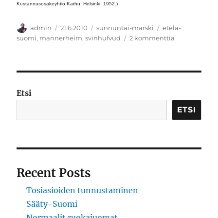
Kustannusosakeyhtiö Karhu, Helsinki. 1952.)
Kirjoittaja
Julkaistu
Kategoriat
Avainsanat
admin
21.6.2010
sunnuntai-marski
etelä-
artikkeliin
suomi
,
mannerheim
,
svinhufvud
2 kommenttia
Mannerheim
näkökulma
Etsi
ETSI
Recent Posts
Tosiasioiden tunnustaminen
Sääty-Suomi
Normaalit ruokajuomat