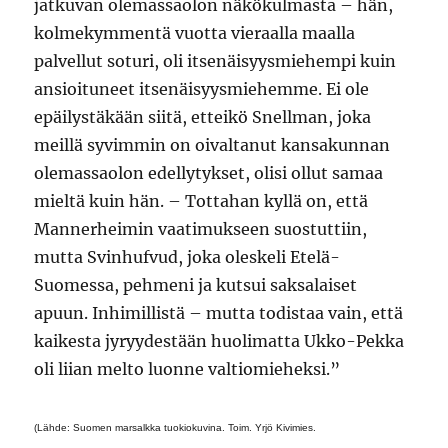
jatkuvan olemassaolon näkökulmasta – hän,
kolmekymmentä vuotta vieraalla maalla
palvellut soturi, oli itsenäisyysmiehempi kuin
ansioituneet itsenäisyysmiehemme. Ei ole
epäilystäkään siitä, etteikö Snellman, joka
meillä syvimmin on oivaltanut kansakunnan
olemassaolon edellytykset, olisi ollut samaa
mieltä kuin hän. – Tottahan kyllä on, että
Mannerheimin vaatimukseen suostuttiin,
mutta Svinhufvud, joka oleskeli Etelä-
Suomessa, pehmeni ja kutsui saksalaiset
apuun. Inhimillistä – mutta todistaa vain, että
kaikesta jyryydestään huolimatta Ukko-Pekka
oli liian melto luonne valtiomieheksi.”
(Lähde: Suomen marsalkka tuokiokuvina. Toim. Yrjö Kivimies.