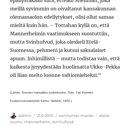
epäilystäkään siitä, etteikö Snellman, joka
meillä syvimmin on oivaltanut kansakunnan
olemassaolon edellytykset, olisi ollut samaa
mieltä kuin hän. – Tottahan kyllä on, että
Mannerheimin vaatimukseen suostuttiin,
mutta Svinhufvud, joka oleskeli Etelä-
Suomessa, pehmeni ja kutsui saksalaiset
apuun. Inhimillistä – mutta todistaa vain, että
kaikesta jyryydestään huolimatta Ukko-Pekka
oli liian melto luonne valtiomieheksi.”
(Lähde: Suomen marsalkka tuokiokuvina. Toim. Yrjö Kivimies.
Kustannusosakeyhtiö Karhu, Helsinki. 1952.)
Kirjoittaja
Julkaistu
Kategoriat
Avainsanat
admin
21.6.2010
sunnuntai-marski
etelä-
suomi
,
mannerheim
,
svinhufvud