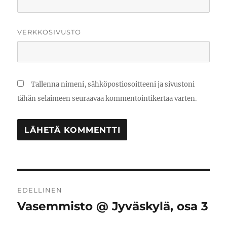
VERKKOSIVUSTO
Tallenna nimeni, sähköpostiosoitteeni ja sivustoni
tähän selaimeen seuraavaa kommentointikertaa varten.
Artikkelien
EDELLINEN
selaus
Vasemmisto @ Jyväskylä, osa 3
Edellinen
artikkeli: