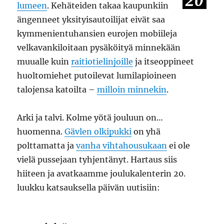
20
lumeen
. Kehäteiden takaa kaupunkiin
ängenneet yksityisautoilijat eivät saa
kymmenientuhansien eurojen mobiileja
velkavankiloitaan pysäköityä minnekään
muualle kuin
raitiotielinjoille
ja itseoppineet
huoltomiehet putoilevat lumilapioineen
talojensa katoilta –
milloin minnekin
.
Arki ja talvi. Kolme yötä jouluun on…
huomenna.
Gävlen olkipukki
on yhä
polttamatta ja
vanha vihtahousukaan
ei ole
vielä pussejaan tyhjentänyt. Hartaus siis
hiiteen ja avatkaamme joulukalenterin 20.
luukku katsauksella päivän uutisiin: