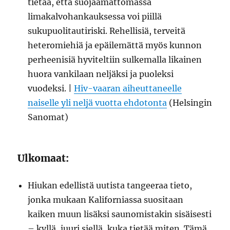
tietää, että suojaamattomassa
limakalvohankauksessa voi piillä
sukupuolitautiriski. Rehellisiä, terveitä
heteromiehiä ja epäilemättä myös kunnon
perheenisiä hyviteltiin sulkemalla likainen
huora vankilaan neljäksi ja puoleksi
vuodeksi. |
Hiv-vaaran aiheuttaneelle
naiselle yli neljä vuotta ehdotonta
(Helsingin
Sanomat)
Ulkomaat:
Hiukan edellistä uutista tangeeraa tieto,
jonka mukaan Kaliforniassa suositaan
kaiken muun lisäksi saunomistakin sisäisesti
– kyllä, juuri siellä, kuka tietää miten. Tämä