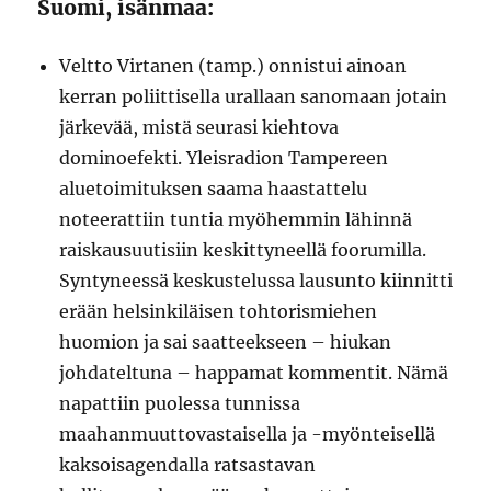
Suomi, isänmaa:
Veltto Virtanen (tamp.) onnistui ainoan
kerran poliittisella urallaan sanomaan jotain
järkevää, mistä seurasi kiehtova
dominoefekti. Yleisradion Tampereen
aluetoimituksen saama haastattelu
noteerattiin tuntia myöhemmin lähinnä
raiskausuutisiin keskittyneellä foorumilla.
Syntyneessä keskustelussa lausunto kiinnitti
erään helsinkiläisen tohtorismiehen
huomion ja sai saatteekseen – hiukan
johdateltuna – happamat kommentit. Nämä
napattiin puolessa tunnissa
maahanmuuttovastaisella ja -myönteisellä
kaksoisagendalla ratsastavan