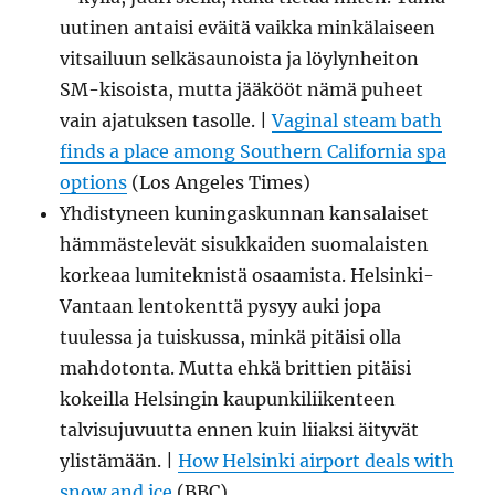
uutinen antaisi eväitä vaikka minkälaiseen
vitsailuun selkäsaunoista ja löylynheiton
SM-kisoista, mutta jääkööt nämä puheet
vain ajatuksen tasolle. |
Vaginal steam bath
finds a place among Southern California spa
options
(Los Angeles Times)
Yhdistyneen kuningaskunnan kansalaiset
hämmästelevät sisukkaiden suomalaisten
korkeaa lumiteknistä osaamista. Helsinki-
Vantaan lentokenttä pysyy auki jopa
tuulessa ja tuiskussa, minkä pitäisi olla
mahdotonta. Mutta ehkä brittien pitäisi
kokeilla Helsingin kaupunkiliikenteen
talvisujuvuutta ennen kuin liiaksi äityvät
ylistämään. |
How Helsinki airport deals with
snow and ice
(BBC)