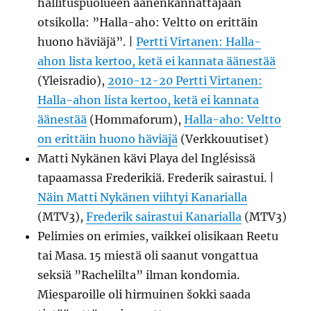
hallituspuolueen äänenkannattajaan
otsikolla: ”Halla-aho: Veltto on erittäin
huono häviäjä”. |
Pertti Virtanen: Halla-
ahon lista kertoo, ketä ei kannata äänestää
(Yleisradio),
2010-12-20 Pertti Virtanen:
Halla-ahon lista kertoo, ketä ei kannata
äänestää
(Hommaforum),
Halla-aho: Veltto
on erittäin huono häviäjä
(Verkkouutiset)
Matti Nykänen kävi Playa del Inglésissä
tapaamassa Frederikiä. Frederik sairastui. |
Näin Matti Nykänen viihtyi Kanarialla
(MTV3),
Frederik sairastui Kanarialla
(MTV3)
Pelimies on erimies, vaikkei olisikaan Reetu
tai Masa. 15 miestä oli saanut vongattua
seksiä ”Rachelilta” ilman kondomia.
Miesparoille oli hirmuinen šokki saada