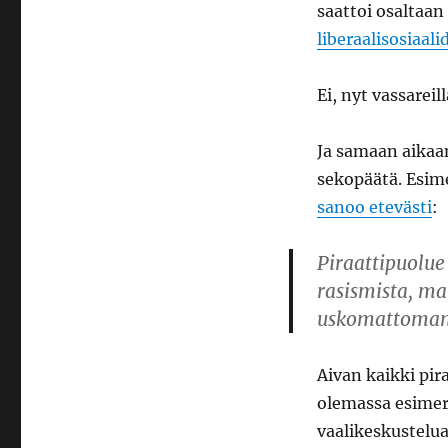
saattoi osaltaan
liberaalisosiaal
Ei, nyt vassareil
Ja samaan aikaan
sekopäätä. Esim
sanoo etevästi
:
Piraattipuolue
rasismista, ma
uskomattoman 
Aivan kaikki pir
olemassa esimer
vaalikeskustelua