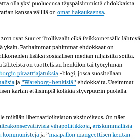
tta olla yksi puolueensa täyspäisimmistä ehdokkaista.
atian kanssa välillä on
omat hakauksensa
.
2011 ovat Suuret Trollivaalit eikä Peikkometsälle lähtev
etä yksin. Parhaimmat pahimmat ehdokkaat on
likoneiden lisäksi sosiaalisen median niljaisilta soilta.
 lähteistä on tuotteliaan henkilön tai työryhmän
orgin piraattiajatuksia
-blogi, jossa suositellaan
alisia
ja
”Wareborg-henkisiä”
ehdokkaita. Useimmat
tisen kartan etäisimpiä kolkkia styyrpuurin puolella.
ole mikään libertaarioikeiston yksinoikeus. On näet
ultrakonservatiivisia vihapoliitikkoja
,
eriskummallisia
a kommunisteja
ja ”
maapallon mangeettisen kentän