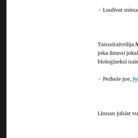
– Luulivat minua
Tanssitaiteilija
joka ilmeni joks
biologiseksi nais
– Perkele jne,
J
Linnan juhlat v