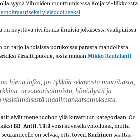
 olla syynä Vihreiden muuttumisessa Koijärvi-liikkeestä
idemokraattiseksi yleispuolueeksi
.
la on näyttävä rivi ihania ihmisiä jokaisessa vaalipiirissä.
 on tarjolla toisissa porukoissa parasta mahdollista
erkiksi Piraattipuolue, josta muuan
Mikko Rautalahti
 on hieno lafka, jos tykkää sekavasta naisvihasta,
rkkina-arvoteorisoinnista, hönöilystä ja
yksisilmäisestä maailmankatsomuksesta.
aatit eivät mene tuohon yllä kuvattuun kategoriaan. On
kiksi
BB-Antti
. Tätä voisi kuvitella vinoiluksi, mutta
 seuranneelle on selvää, että toveri
Kurhinen
saattaa