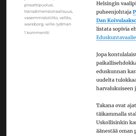
Helsingin vaalip
piraattipuolue
,
transdimensionaalisuus
,
puheenjohtaja
P
vasemmistoliitto
,
veltto
,
Dan Koivulaaks
wareborg
,
wille rydman
listata sopivia 
artikkeliin
1 kommentti
Eduskuntavaalie
Mörrimöykyn
kolo
Jopa kontulalaist
paikallisehdokk
eduskunnan kar
uudelta tulokkaa
harvalukuiseen 
Takana ovat ajat
täikammalla stal
Uskollisinkin ka
äänestää oman p