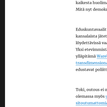
kaikesta huolima
Mitä nyt demokr
Eduskuntavaalit 
kansalaista jät
löydettävissä vaa
Yksi etevimmistä
ylläpitämä
Wareb
transdimensiona
edustavat poliit
Toki, outous ei 
olemassa myös
sitoutumattomi