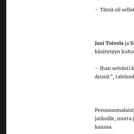
– Tämä oli sell
Jani Toivola
ja
S
käsirysyyn kulta
– Ihan selvästi
Anssit”, talviso
Perussuomalais
jatkoille, mutta
kanssa.