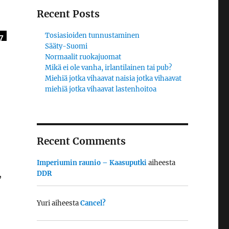
Recent Posts
Tosiasioiden tunnustaminen
7
Sääty-Suomi
Normaalit ruokajuomat
Mikä ei ole vanha, irlantilainen tai pub?
Miehiä jotka vihaavat naisia jotka vihaavat
miehiä jotka vihaavat lastenhoitoa
Recent Comments
Imperiumin raunio – Kaasuputki
aiheesta
,
DDR
Yuri
aiheesta
Cancel?