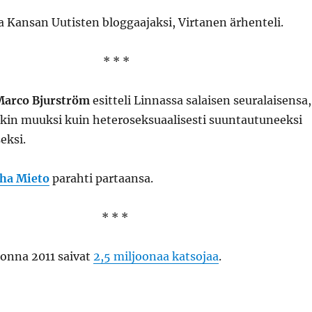
 Kansan Uutisten bloggaajaksi, Virtanen ärhenteli.
* * *
Marco Bjurström
esitteli Linnassa salaisen seuralaisensa,
ikin muuksi kuin heteroseksuaalisesti suuntautuneeksi
eksi.
uha Mieto
parahti partaansa.
* * *
uonna 2011 saivat
2,5 miljoonaa katsojaa
.