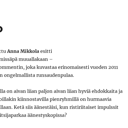
o
ttu
Anna Mikkola
esitti
 missäpä muuallakaan –
mmentin, joka kuvastaa erinomaisesti vuoden 2011
n ongelmallista runsaudenpulaa.
la on aivan liian paljon aivan liian hyviä ehdokkaita ja
illakin kiinnostavilla pienryhmillä on hurmaavia
llaan. Ketä siis äänestäisi, kun ristiriitaiset impulssit
litsijaparkaa äänestyskopissa?