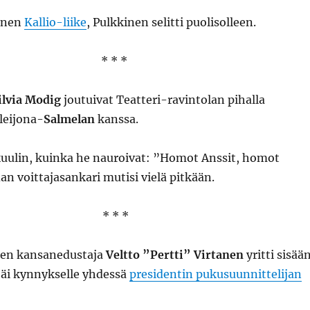
ainen
Kallio-liike
, Pulkkinen selitti puolisolleen.
* * *
ilvia Modig
joutuivat Teatteri-ravintolan pihalla
leijona-
Salmelan
kanssa.
 kuulin, kuinka he nauroivat: ”Homot Anssit, homot
dan voittajasankari mutisi vielä pitkään.
* * *
ten kansanedustaja
Veltto ”Pertti” Virtanen
yritti sisää
 jäi kynnykselle yhdessä
presidentin pukusuunnittelijan