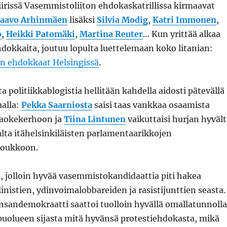
iirissä Vasemmistoliiton ehdokaskatrillissa kirmaavat
aavo Arhinmäen
lisäksi
Silvia Modig
,
Katri Immonen
,
o
,
Heikki Patomäki
,
Martina Reuter
… Kun yrittää alkaa
ehdokkaita, joutuu lopulta luettelemaan koko litanian:
n ehdokkaat Helsingissä
.
a politiikkablogistia hellitään kahdella aidosti pätevällä
aalla:
Pekka Saarniosta
saisi taas vankkaa osaamista
aokekerhoon ja
Tiina Lintunen
vaikuttaisi hurjan hyvält
lta itähelsinkiläisten parlamentaarikkojen
joukkoon.
, jolloin hyvää vasemmistokandidaattia piti hakea
inistien, ydinvoimalobbareiden ja rasistijunttien seasta.
nsandemokraatti saattoi tuolloin hyvällä omallatunnolla
uolueen sijasta mitä hyvänsä protestiehdokasta, mikä