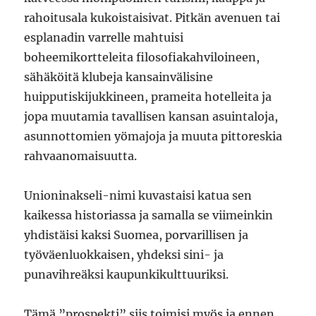
rahoitusala kukoistaisivat. Pitkän avenuen tai
esplanadin varrelle mahtuisi
boheemikortteleita filosofiakahviloineen,
sähäköitä klubeja kansainvälisine
huipputiskijukkineen, prameita hotelleita ja
jopa muutamia tavallisen kansan asuintaloja,
asunnottomien yömajoja ja muuta pittoreskia
rahvaanomaisuutta.
Unioninakseli-nimi kuvastaisi katua sen
kaikessa historiassa ja samalla se viimeinkin
yhdistäisi kaksi Suomea, porvarillisen ja
työväenluokkaisen, yhdeksi sini- ja
punavihreäksi kaupunkikulttuuriksi.
Tämä ”prospekti” siis toimisi myös ja ennen