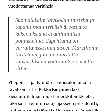
vuodattamaa veriuhria:
Suomalaisille talvisodan taistelut ja
tapahtumat merkitsivät raskaita
kokemuksia ja epäinhimillisiä
ponnisteluja. Tapahtuma on
verrattavissa muinaiseen Marathonin
taisteluun, jota on muistettu
sankarillisena voittona 2500 vuotta
sitten.
Ylioppilas- ja Ryhmäteatteristakin omalla
tavallaan tuttu
Pekka Korpinen
laati
aiesuunnitelman muistomerkkihankkeelle,
joka sai sittemmin suojelijakseen presidentti,
rauhannobelisti
Martti Ahtisaaren
. Projektille