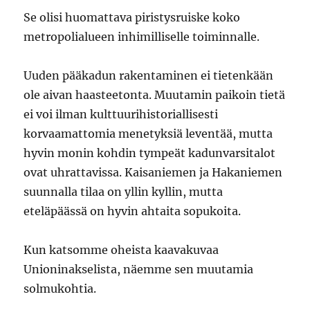
Se olisi huomattava piristysruiske koko
metropolialueen inhimilliselle toiminnalle.
Uuden pääkadun rakentaminen ei tietenkään
ole aivan haasteetonta. Muutamin paikoin tietä
ei voi ilman kulttuurihistoriallisesti
korvaamattomia menetyksiä leventää, mutta
hyvin monin kohdin tympeät kadunvarsitalot
ovat uhrattavissa. Kaisaniemen ja Hakaniemen
suunnalla tilaa on yllin kyllin, mutta
eteläpäässä on hyvin ahtaita sopukoita.
Kun katsomme oheista kaavakuvaa
Unioninakselista, näemme sen muutamia
solmukohtia.