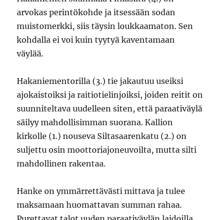
arvokas perintökohde ja itsessään sodan
muistomerkki, siis täysin loukkaamaton. Sen
kohdalla ei voi kuin tyytyä kaventamaan
väylää.
Hakaniementorilla (3.) tie jakautuu useiksi
ajokaistoiksi ja raitiotielinjoiksi, joiden reitit on
suunniteltava uudelleen siten, että paraativäylä
säilyy mahdollisimman suorana. Kallion
kirkolle (1.) nouseva Siltasaarenkatu (2.) on
suljettu osin moottoriajoneuvoilta, mutta silti
mahdollinen rakentaa.
Hanke on ymmärrettävästi mittava ja tulee
maksamaan huomattavan summan rahaa.
Purettavat talot uuden paraativäylän laidoilla