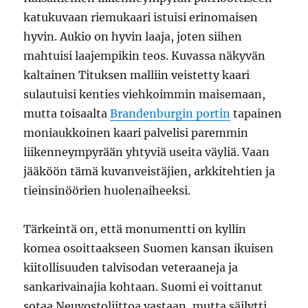
katukuvaan riemukaari istuisi erinomaisen
hyvin. Aukio on hyvin laaja, joten siihen
mahtuisi laajempikin teos. Kuvassa näkyvän
kaltainen Tituksen malliin veistetty kaari
sulautuisi kenties viehkoimmin maisemaan,
mutta toisaalta
Brandenburgin portin
tapainen
moniaukkoinen kaari palvelisi paremmin
liikenneympyrään yhtyviä useita väyliä. Vaan
jääköön tämä kuvanveistäjien, arkkitehtien ja
tieinsinöörien huolenaiheeksi.
Tärkeintä on, että monumentti on kyllin
komea osoittaakseen Suomen kansan ikuisen
kiitollisuuden talvisodan veteraaneja ja
sankarivainajia kohtaan. Suomi ei voittanut
sotaa Neuvostoliittoa vastaan, mutta säilytti