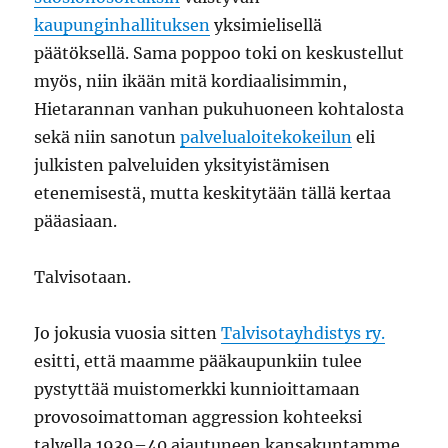
kaupunginhallituksen
yksimielisellä
päätöksellä. Sama poppoo toki on keskustellut
myös, niin ikään mitä kordiaalisimmin,
Hietarannan vanhan pukuhuoneen kohtalosta
sekä niin sanotun
palvelualoitekokeilun
eli
julkisten palveluiden yksityistämisen
etenemisestä, mutta keskitytään tällä kertaa
pääasiaan.
Talvisotaan.
Jo jokusia vuosia sitten
Talvisotayhdistys ry.
esitti, että maamme pääkaupunkiin tulee
pystyttää muistomerkki kunnioittamaan
provosoimattoman aggression kohteeksi
talvella 1939–40 ajautuneen kansakuntamme