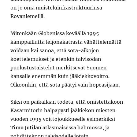
on jo oma muisteluinfrastruktuurinsa
Rovaniemellä.
Mitenkään Globenissa keväällä 1995
kamppaillutta leijonakatrasta vähättelemättä
voidaan kai sanoa, että sota-aikojen
koettelemukset ja etenkin talvisodan
puolustustaistelut merkitsevät Suomen
kansalle enemmän kuin jääkiekkovoitto.
Olkoonkin, että sota päätyi vain hopeasijaan.
Siksi on paikallaan todeta, että omistettakoon
Kasarmitorin halpapysti jääkiekon miesten
vuoden 1995 voittojoukkueelle esimerkiksi
Timo Jutilan
atlasmaisessa hahmossa, ja
pohdittakoon talvisodalle jotain