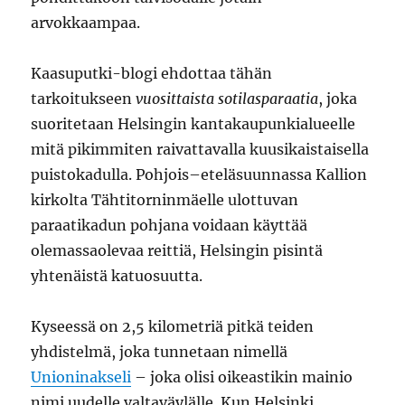
arvokkaampaa.
Kaasuputki-blogi ehdottaa tähän
tarkoitukseen
vuosittaista sotilasparaatia
, joka
suoritetaan Helsingin kantakaupunkialueelle
mitä pikimmiten raivattavalla kuusikaistaisella
puistokadulla. Pohjois–eteläsuunnassa Kallion
kirkolta Tähtitorninmäelle ulottuvan
paraatikadun pohjana voidaan käyttää
olemassaolevaa reittiä, Helsingin pisintä
yhtenäistä katuosuutta.
Kyseessä on 2,5 kilometriä pitkä teiden
yhdistelmä, joka tunnetaan nimellä
Unioninakseli
– joka olisi oikeastikin mainio
nimi uudelle valtaväylälle. Kun Helsinki