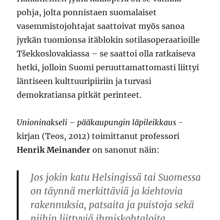
pohja, jolta ponnistaen suomalaiset
vasemmistojohtajat saattoivat myös sanoa
jyrkän tuomionsa itäblokin sotilasoperaatioille
Tšekkoslovakiassa – se saattoi olla ratkaiseva
hetki, jolloin Suomi peruuttamattomasti liittyi
läntiseen kulttuuripiiriin ja turvasi
demokratiansa pitkät perinteet.
Unioninakseli – pääkaupungin läpileikkaus
-
kirjan (Teos, 2012) toimittanut professori
Henrik Meinander
on sanonut näin:
Jos jokin katu Helsingissä tai Suomessa
on täynnä merkittäviä ja kiehtovia
rakennuksia, patsaita ja puistoja sekä
niihin liittyviä ihmiskohtaloita,