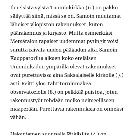
Ilmeisistä syistä Tuomiokirkko (6.) on pakko
säilyttää siinä, missä se on. Samoin muutamat
läheiset yliopiston rakennukset, kuten
päärakennus ja kirjasto. Mutta esimerkiksi
Metsätalon tapaiset uudemmat pytingit voisi
surutta raivata uuden pääkadun alta. Samoin
Kauppatorilta alkaen koko eteläisen
Unioninkadun ympärillä olevat rakennukset
ovat purettavissa aina Saksalaiselle kirkolle (7.)
asti. Reitti ylös Tähtitorninmäkeä
observatoriolle (8.) on pelkkää puistoa, joten
rakennustyöt tehdään melko neitseelliseen
maaperään. Purettavia rakennuksia on onneksi
vähän.
Hakaniemen suunnalla Pitkäsilta (4.) on