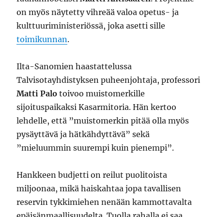
on myös näytetty vihreää valoa opetus- ja
kulttuuriministeriössä, joka asetti sille
toimikunnan
.
Ilta-Sanomien haastattelussa
Talvisotayhdistyksen puheenjohtaja, professori
Matti Palo
toivoo muistomerkille
sijoituspaikaksi Kasarmitoria. Hän kertoo
lehdelle, että ”muistomerkin pitää olla myös
pysäyttävä ja hätkähdyttävä” sekä
”mieluummin suurempi kuin pienempi”.
Hankkeen budjetti on reilut puolitoista
miljoonaa, mikä haiskahtaa jopa tavallisen
reservin tykkimiehen nenään kammottavalta
epäisänmaallisuudelta. Tuolla rahalla ei saa