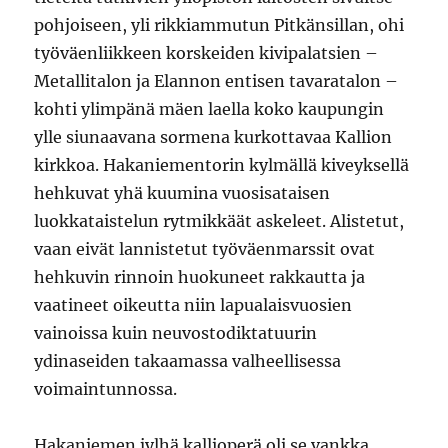
pohjoiseen, yli rikkiammutun Pitkänsillan, ohi
työväenliikkeen korskeiden kivipalatsien –
Metallitalon ja Elannon entisen tavaratalon –
kohti ylimpänä mäen laella koko kaupungin
ylle siunaavana sormena kurkottavaa Kallion
kirkkoa. Hakaniementorin kylmällä kiveyksellä
hehkuvat yhä kuumina vuosisataisen
luokkataistelun rytmikkäät askeleet. Alistetut,
vaan eivät lannistetut työväenmarssit ovat
hehkuvin rinnoin huokuneet rakkautta ja
vaatineet oikeutta niin lapualaisvuosien
vainoissa kuin neuvostodiktatuurin
ydinaseiden takaamassa valheellisessa
voimaintunnossa.
Hakaniemen jylhä kallioperä oli se vankka