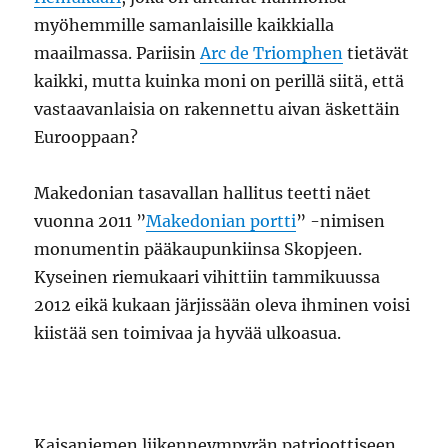
myöhemmille samanlaisille kaikkialla
maailmassa. Pariisin
Arc de Triomphen
tietävät
kaikki, mutta kuinka moni on perillä siitä, että
vastaavanlaisia on rakennettu aivan äskettäin
Eurooppaan?
Makedonian tasavallan hallitus teetti näet
vuonna 2011 ”
Makedonian portti
” -nimisen
monumentin pääkaupunkiinsa Skopjeen.
Kyseinen riemukaari vihittiin tammikuussa
2012 eikä kukaan järjissään oleva ihminen voisi
kiistää sen toimivaa ja hyvää ulkoasua.
Kaisaniemen liikenneympyrän patrioottiseen