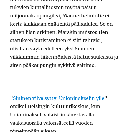
tulevien kuntaliitosten myötä paisuu
miljoonakaupungiksi, Mannerheimintie ei
kerta kaikkiaan enää riitä pääkaduksi. Se on
siihen liian arkinen. Marskin muistoa tien
statuksen kutistaminen ei silti tahraisi,
olisihan väylä edelleen yksi Suomen
vilkkaimmin liikennöidyistä katuosuuksista ja
siten pääkaupungin sykkivä valtimo.
”
Sininen viiva syttyi Unioninakselin ylle
”,
otsikoi Helsingin kulttuurikeskus, kun
Unioninakseli valaistiin sinertävällä
vaakasuoralla valonsäteellä vuoden
pimeimpään aikaan: