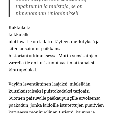
tapahtumia ja muistoja, se on
nimenomaan Unioninakseli.
Kukkulalta
kukkulalle
ulottuva tie on ladattu täyteen merkityksiä ja
siten ansainnut paikkansa
historiantutkimuksessa. Mutta vuosisatojen
varrella tie on kutistunut vaatimattomaksi
kinttupoluksi.
Väylän leventäminen laajaksi, mielellään
kuusikaistaiseksi puistokaduksi tarjoaisi
Suomen paisuvalle pääkaupungille arvoisensa
pääkadun, jonka laidoille istutettujen puurivien
katveessa monipuolinen turismi, kauppa ja