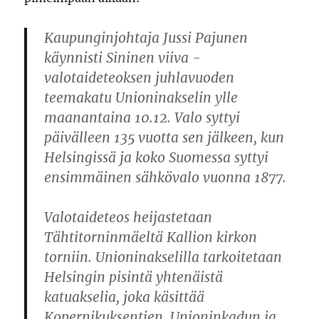
Kaupunginjohtaja Jussi Pajunen
käynnisti Sininen viiva -
valotaideteoksen juhlavuoden
teemakatu Unioninakselin ylle
maanantaina 10.12. Valo syttyi
päivälleen 135 vuotta sen jälkeen, kun
Helsingissä ja koko Suomessa syttyi
ensimmäinen sähkövalo vuonna 1877.
Valotaideteos heijastetaan
Tähtitorninmäeltä Kallion kirkon
torniin. Unioninakselilla tarkoitetaan
Helsingin pisintä yhtenäistä
katuakselia, joka käsittää
Kopernikuksentien, Unioninkadun ja