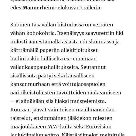
edes
Mannerheim
-elokuvan traileria.
Suomen tasavallan historiassa on verraten
vähän kohokohtia. Itsenäisyys saavutettiin liki
nolosti äänestämällä asiasta eduskunnassa ja
kärttämällä paperiin allekirjoitukset
hädintuskin lailliselta ex-emämaan
vallankaappaushallitukselta. Seurannut
sisällissota päätyi sekä kiusalliseen
kansanmurhaan että voittajaosapuolen
äärioikeistolaisten tavoitteiden raukeamiseen
– ei siinäkään siis liiaksi muistelemista.
Kouraan jäävät vain toisen maailmansodan
taistelut, ensimmäinen jääkiekon miesten
maajoukkueen MM-kulta sekä Eurovision
laulukilpailun voitto. Näistä viimeksi mainitulla