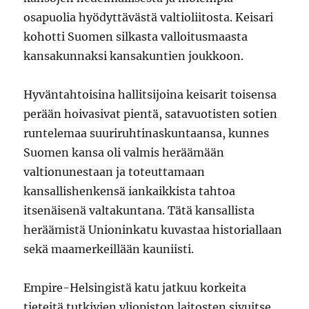
osapuolia hyödyttävästä valtioliitosta. Keisari
kohotti Suomen silkasta valloitusmaasta
kansakunnaksi kansakuntien joukkoon.
Hyväntahtoisina hallitsijoina keisarit toisensa
perään hoivasivat pientä, satavuotisten sotien
runtelemaa suuriruhtinaskuntaansa, kunnes
Suomen kansa oli valmis heräämään
valtionunestaan ja toteuttamaan
kansallishenkensä iankaikkista tahtoa
itsenäisenä valtakuntana. Tätä kansallista
heräämistä Unioninkatu kuvastaa historiallaan
sekä maamerkeillään kauniisti.
Empire-Helsingistä katu jatkuu korkeita
tieteitä tutkivien yliopiston laitosten sivuitse