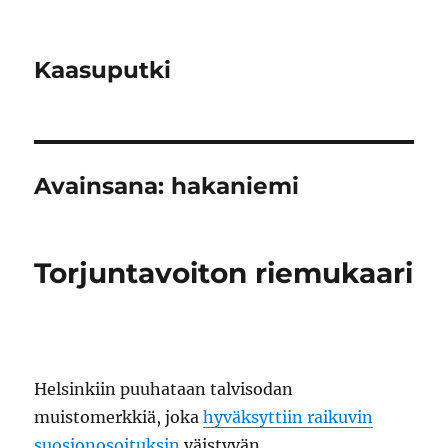
Kaasuputki
Avainsana:
hakaniemi
Torjuntavoiton riemukaari
Helsinkiin puuhataan talvisodan
muistomerkkiä, joka
hyväksyttiin raikuvin
suosionosoituksin
väistyvän