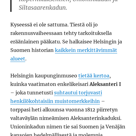
Siltasaarenkadun.
Kyseessä ei ole sattuma. Tiestä oli jo
rakennusvaiheessaan tehty tarkoituksella
eräänlainen pääkatu. Se halkaisee Helsingin ja
Suomen historian
kaikkein merkittävimmät
alueet
.
Helsingin kaupunginmuseo
tietää kertoa
,
kuinka vaatimaton enkelikeisari
Aleksanteri I
– joka tunnetusti
suhtautui torjuvasti
henkilökohtaisiin muistomerkkeihin
–
torppasi heti alkuunsa vuonna 1812 piirretyn
valtaväylän nimeämisen Aleksanterinkaduksi.
Unioninkadun nimen tie sai Suomen ja Venäjän
kansojen hedelmällisestä ja molempia