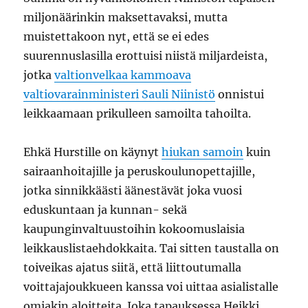
miljonäärinkin maksettavaksi, mutta
muistettakoon nyt, että se ei edes
suurennuslasilla erottuisi niistä miljardeista,
jotka
valtionvelkaa kammoava
valtiovarainministeri Sauli Niinistö
onnistui
leikkaamaan prikulleen samoilta tahoilta.
Ehkä Hurstille on käynyt
hiukan samoin
kuin
sairaanhoitajille ja peruskoulunopettajille,
jotka sinnikkäästi äänestävät joka vuosi
eduskuntaan ja kunnan- sekä
kaupunginvaltuustoihin kokoomuslaisia
leikkauslistaehdokkaita. Tai sitten taustalla on
toiveikas ajatus siitä, että liittoutumalla
voittajajoukkueen kanssa voi uittaa asialistalle
omiakin aloitteita. Joka tapauksessa Heikki