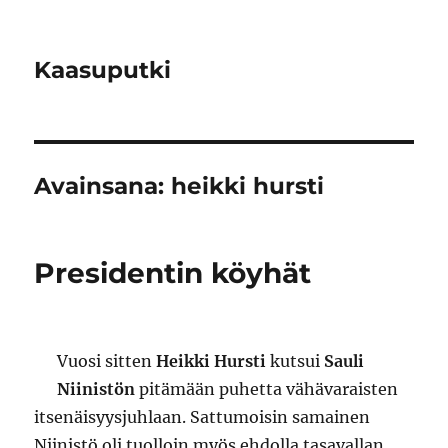
Kaasuputki
Avainsana:
heikki hursti
Presidentin köyhät
Vuosi sitten
Heikki Hursti
kutsui
Sauli
Niinistön
pitämään puhetta vähävaraisten
itsenäisyysjuhlaan. Sattumoisin samainen
Niinistö oli tuolloin myös ehdolla tasavallan