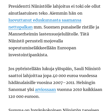
Presidentti Niinistölle lahjoitus ei toki ole ollut
ainutlaatuinen teko. Aiemmin hän on
luovuttanut eduskunnasta saamansa
nettopalkan
mm. Suomen punaiselle ristille ja
Mannerheimin lastensuojeluliitolle. Tätä
Niinistö perusteli mojovalla
sopeutumiseläkkeellään Euroopan
investointipankista.
Jos pyöristellään lukuja ylöspäin, Sauli Niinistö
saattoi lahjoittaa jopa 40 000 euroa vuodessa
hädänalaisille vuosina 2007–2011. Helsingin
Sanomat ylsi
arviossaan
vuonna 2010 kaikkiaan
120 000 euroon.
Summa on hyvänkokoinen Niinistön tapaisen