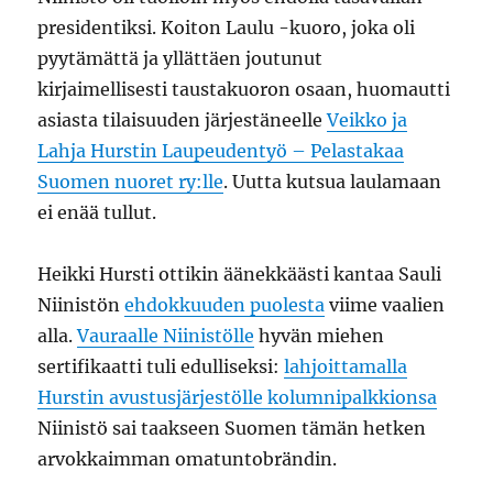
presidentiksi. Koiton Laulu -kuoro, joka oli
pyytämättä ja yllättäen joutunut
kirjaimellisesti taustakuoron osaan, huomautti
asiasta tilaisuuden järjestäneelle
Veikko ja
Lahja Hurstin Laupeudentyö – Pelastakaa
Suomen nuoret ry:lle
. Uutta kutsua laulamaan
ei enää tullut.
Heikki Hursti ottikin äänekkäästi kantaa Sauli
Niinistön
ehdokkuuden puolesta
viime vaalien
alla.
Vauraalle Niinistölle
hyvän miehen
sertifikaatti tuli edulliseksi:
lahjoittamalla
Hurstin avustusjärjestölle kolumnipalkkionsa
Niinistö sai taakseen Suomen tämän hetken
arvokkaimman omatuntobrändin.