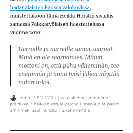
hädänalaisten kanssa valokuvissa
,
muistettakoon tämä Heikki Hurstin sivallus
samassa Palkkatyöläisen haastattelussa
vuonna 2010:
Herroille ja narreille samat saarnat.
Minä en ole saarnamies. Minun
mottoni on, että puhu vähemmän, tee
enemmän ja anna työsi jäljen näyttää
mihin uskot.
Kirjoittaja
Julkaistu
Kategoriat
admin
8.12.2012
joulukalenteri
,
kommentti
,
Avainsanat
politiikka
heikki hursti
,
leipäjono
,
linnan juhlat
,
paavo
artikkeliin
arhinmäki
,
sauli niinistö
2 kommenttia
Presidentin
köyhät