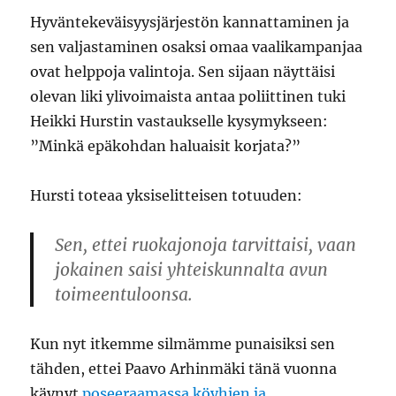
Hyväntekeväisyysjärjestön kannattaminen ja
sen valjastaminen osaksi omaa vaalikampanjaa
ovat helppoja valintoja. Sen sijaan näyttäisi
olevan liki ylivoimaista antaa poliittinen tuki
Heikki Hurstin vastaukselle kysymykseen:
”Minkä epäkohdan haluaisit korjata?”
Hursti toteaa yksiselitteisen totuuden:
Sen, ettei ruokajonoja tarvittaisi, vaan
jokainen saisi yhteiskunnalta avun
toimeentuloonsa.
Kun nyt itkemme silmämme punaisiksi sen
tähden, ettei Paavo Arhinmäki tänä vuonna
käynyt
poseeraamassa köyhien ja