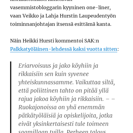
vasemmistobloggarin kyyninen one-liner,
vaan Veikko ja Lahja Hurstin Laupeudentyön
toiminnanjohtajan itsensä esittämä kanta.
Näin Heikki Hursti kommentoi SAK:n
Palkkatyöläinen-lehdessä kaksi vuotta sitten
:
Eriarvoisuus ja jako köyhiin ja
rikkaisiin sen kuin syvenee
yhteiskunnassamme. Vaikuttaa siltä,
että poliittinen tahto on pitää yllä
rajua jakoa köyhiin ja rikkaisiin. – –
Ruokajonoissa on yhä enemmän
pätkätyöläisiä ja opiskelijoita, jotka
eivät yksinkertaisesti tule toimeen
saamillaan tuilla. Perheen talous