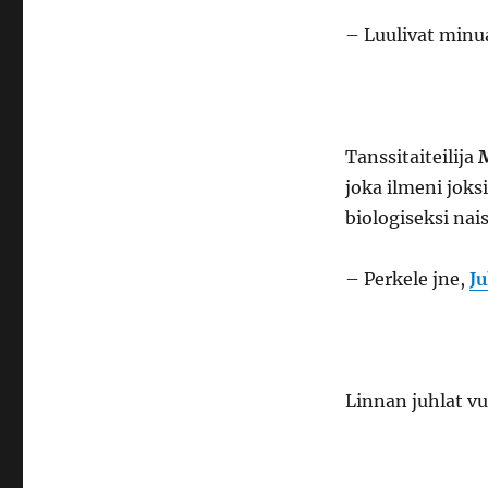
– Luulivat minua
Tanssitaiteilija
joka ilmeni joks
biologiseksi nais
– Perkele jne,
J
Linnan juhlat v