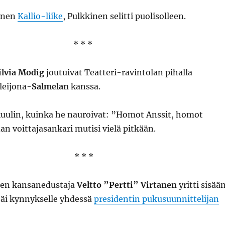
ainen
Kallio-liike
, Pulkkinen selitti puolisolleen.
* * *
ilvia Modig
joutuivat Teatteri-ravintolan pihalla
leijona-
Salmelan
kanssa.
 kuulin, kuinka he nauroivat: ”Homot Anssit, homot
dan voittajasankari mutisi vielä pitkään.
* * *
ten kansanedustaja
Veltto ”Pertti” Virtanen
yritti sisää
 jäi kynnykselle yhdessä
presidentin pukusuunnittelijan