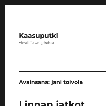
Kaasuputki
Vierailulla Zeitgeistissa
Avainsana:
jani toivola
Linnan jatkot