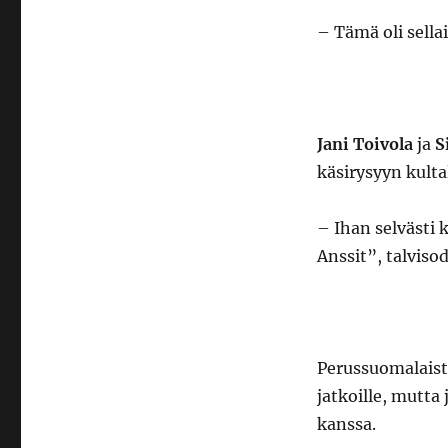
– Tämä oli sell
Jani Toivola
ja
S
käsirysyyn kulta
– Ihan selvästi
Anssit”, talviso
Perussuomalais
jatkoille, mutta
kanssa.