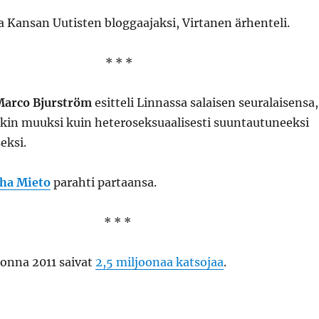
 Kansan Uutisten bloggaajaksi, Virtanen ärhenteli.
* * *
Marco Bjurström
esitteli Linnassa salaisen seuralaisensa,
ikin muuksi kuin heteroseksuaalisesti suuntautuneeksi
eksi.
uha Mieto
parahti partaansa.
* * *
uonna 2011 saivat
2,5 miljoonaa katsojaa
.