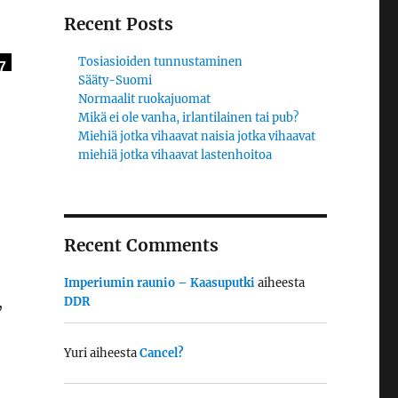
Recent Posts
Tosiasioiden tunnustaminen
7
Sääty-Suomi
Normaalit ruokajuomat
Mikä ei ole vanha, irlantilainen tai pub?
Miehiä jotka vihaavat naisia jotka vihaavat
miehiä jotka vihaavat lastenhoitoa
Recent Comments
Imperiumin raunio – Kaasuputki
aiheesta
,
DDR
Yuri
aiheesta
Cancel?