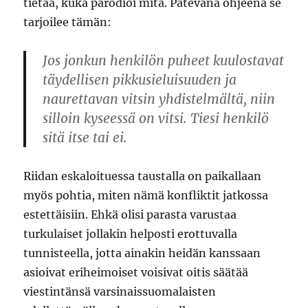
tietää, kuka parodioi mitä. Pätevänä ohjeena se
tarjoilee tämän:
Jos jonkun henkilön puheet kuulostavat
täydellisen pikkusieluisuuden ja
naurettavan vitsin yhdistelmältä, niin
silloin kyseessä on vitsi. Tiesi henkilö
sitä itse tai ei.
Riidan eskaloituessa taustalla on paikallaan
myös pohtia, miten nämä konfliktit jatkossa
estettäisiin. Ehkä olisi parasta varustaa
turkulaiset jollakin helposti erottuvalla
tunnisteella, jotta ainakin heidän kanssaan
asioivat eriheimoiset voisivat oitis säätää
viestintänsä varsinaissuomalaisten