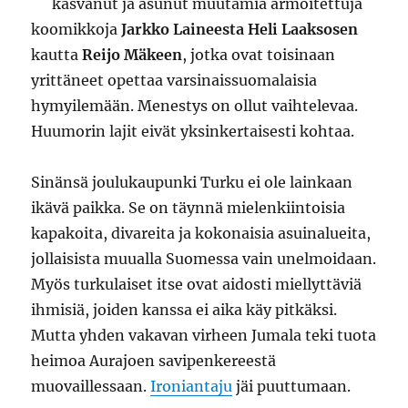
kasvanut ja asunut muutamia armoitettuja
koomikkoja
Jarkko Laineesta
Heli Laaksosen
kautta
Reijo Mäkeen
, jotka ovat toisinaan
yrittäneet opettaa varsinaissuomalaisia
hymyilemään. Menestys on ollut vaihtelevaa.
Huumorin lajit eivät yksinkertaisesti kohtaa.
Sinänsä joulukaupunki Turku ei ole lainkaan
ikävä paikka. Se on täynnä mielenkiintoisia
kapakoita, divareita ja kokonaisia asuinalueita,
jollaisista muualla Suomessa vain unelmoidaan.
Myös turkulaiset itse ovat aidosti miellyttäviä
ihmisiä, joiden kanssa ei aika käy pitkäksi.
Mutta yhden vakavan virheen Jumala teki tuota
heimoa Aurajoen savipenkereestä
muovaillessaan.
Ironiantaju
jäi puuttumaan.