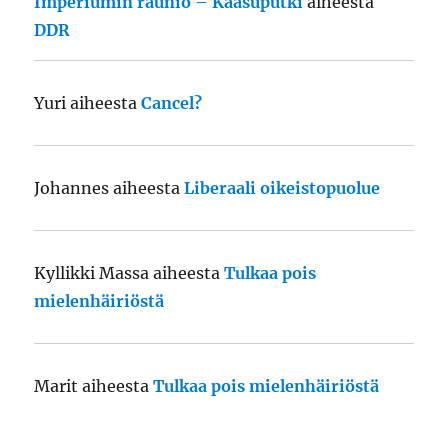
Imperiumin raunio – Kaasuputki
aiheesta
DDR
Yuri
aiheesta
Cancel?
Johannes
aiheesta
Liberaali oikeistopuolue
Kyllikki Massa
aiheesta
Tulkaa pois
mielenhäiriöstä
Marit
aiheesta
Tulkaa pois mielenhäiriöstä