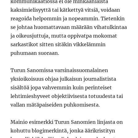
kommunikaatiossa ei ole minkäänlaista
kaksimielisyyttä tai kätkettyä vitsiä, voidaan
reagoida helpommin ja nopeammin. Tietenkin
se johtaa huomattavaan määrään vihatulkintaa
ja oikeusjuttuja, mutta oppivatpa mokomat
sarkastikot sitten sitäkin vikkelämmin
puhumaan suoraan.
Turun Sanomissa varsinaissuomalainen
yksioikoisuus ohjaa julkaisun journalistista
sisältöä jopa vahvemmin kuin perinteiset
lehtimieshyveet objektiivisesta totuudesta tai
vallan mätäpaiseiden puhkomisesta.
Mainio esimerkki Turun Sanomien linjasta on
kohuttu blogimerkintä, jonka äärikristityn