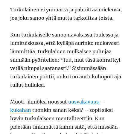
Turkulainen ei ymmärrä ja pahoittaa mielensä,
jos joku sanoo yhtä mutta tarkoittaa toista.
Kun turkulaiselle sanoo navakassa tuulessa ja
lumituiskussa, että kylläpä aurinko mukavasti
lämmittää, turkulainen mulkaisee puhujaa
silmiään pyöritellen: ”Juu, mut täsä kohral kyl
vetää nimpal saatanasti.” Sisimmässään
turkulainen pohtii, onko tuo aurinkohöpöttäjä
tullut hulluksi.
Muoti-ilmiöksi noussut
uusvakavuus
–
kukahan
tuonkin sanan keksi? – sopii siksi
hyvin turkulaiseen mentaliteettiin. Kun
pidetään tinkimättä kiinni siitä, että missään