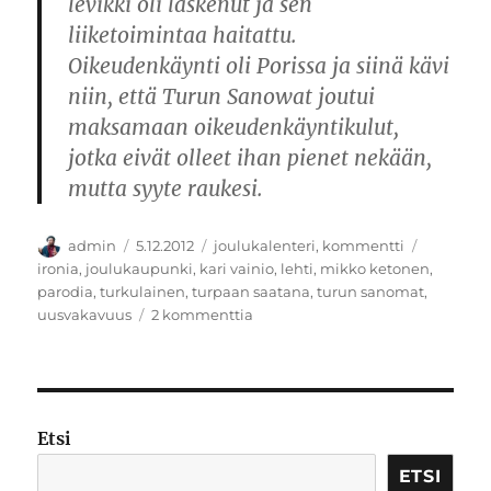
levikki oli laskenut ja sen
liiketoimintaa haitattu.
Oikeudenkäynti oli Porissa ja siinä kävi
niin, että Turun Sanowat joutui
maksamaan oikeudenkäyntikulut,
jotka eivät olleet ihan pienet nekään,
mutta syyte raukesi.
Kirjoittaja
Julkaistu
Kategoriat
Avainsan
admin
5.12.2012
joulukalenteri
,
kommentti
ironia
,
joulukaupunki
,
kari vainio
,
lehti
,
mikko ketonen
,
parodia
,
turkulainen
,
turpaan saatana
,
turun sanomat
,
artikkeliin
uusvakavuus
2 kommenttia
Turkulainen
uusvakavuus
–
kansallinen
haaste
Etsi
ETSI