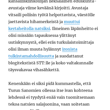
kansalliskiihkoilijan lieksalainen eduskunta-
avustaja viime keväänä kirjoitti. Avustaja
vitsaili poliisin työtä helpottavista, väestölle
jaettavista hihamerkeistä ja
muuttui
kertaheitolla natsiksi
. Ilmeinen läpänheitto ei
olisi missään tapauksessa ylittänyt
uutiskynnystä, ellei eräs turkulaistoimittaja
olisi ilman muuta hylännyt
ironista
tulkintamahdollisuutta
ja suodattanut
blogitekstistä STT:lle ja koko valtakunnalle
täysvakavaa vihasähkettä.
Kenenkään ei siksi pidä kummastella, että
Turun Sanomien ollessa itse ivan kohteena
lehdessä ei tyydytä enää vain tuomitsemaan
tekoa natsien salajuonina, vaan soitetaan