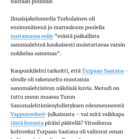
suoraan poliisille.
Ilmaisjakelumedia Turkulainen oli
ensimmäisenä jo marraskuun puolella
nostamassa esiin
”erästä paikallista
sanomalehteä kaukaisesti muistuttavaa varsin
nokkelaa sanomaa”.
Kaupunkilehti tarkoitti, että
Turpaan Saatana
-
sivulle oli rakenneltu muutamia
sanomalehtisivun näköisiä kuvia. Metodi on
tuttu muun muassa Turun
Sanomalehtimiesyhdistyksen edesmenneestä
Vappuneekeri
-julkaisusta – vai mitä vaikkapa
tästä kuvasta
pitäisi päätellä? Vitsailunsa
kohteeksi Turpaan Saatana oli valinnut oman