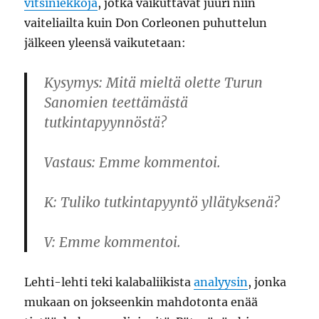
vitsiniekkoja
, jotka vaikuttavat juuri niin
vaiteliailta kuin Don Corleonen puhuttelun
jälkeen yleensä vaikutetaan:
Kysymys: Mitä mieltä olette Turun
Sanomien teettämästä
tutkintapyynnöstä?
Vastaus: Emme kommentoi.
K: Tuliko tutkintapyyntö yllätyksenä?
V: Emme kommentoi.
Lehti-lehti teki kalabaliikista
analyysin
, jonka
mukaan on jokseenkin mahdotonta enää