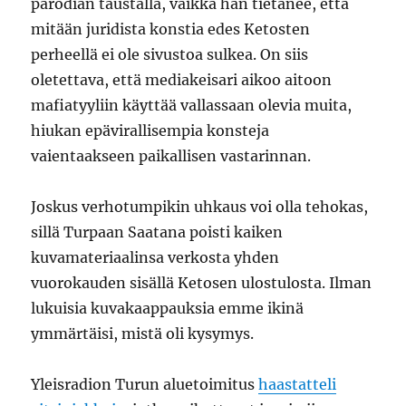
parodian taustalla, vaikka hän tietänee, että
mitään juridista konstia edes Ketosten
perheellä ei ole sivustoa sulkea. On siis
oletettava, että mediakeisari aikoo aitoon
mafiatyyliin käyttää vallassaan olevia muita,
hiukan epävirallisempia konsteja
vaientaakseen paikallisen vastarinnan.
Joskus verhotumpikin uhkaus voi olla tehokas,
sillä Turpaan Saatana poisti kaiken
kuvamateriaalinsa verkosta yhden
vuorokauden sisällä Ketosen ulostulosta. Ilman
lukuisia kuvakaappauksia emme ikinä
ymmärtäisi, mistä oli kysymys.
Yleisradion Turun aluetoimitus
haastatteli