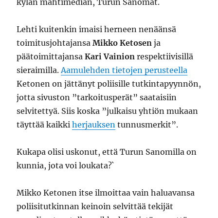
kylän mahtimedian, Turun Sanomat.
Lehti kuitenkin imaisi herneen nenäänsä
toimitusjohtajansa
Mikko Ketosen
ja
päätoimittajansa
Kari Vainion
respektiivisillä
sieraimilla.
Aamulehden tietojen perusteella
Ketonen on jättänyt poliisille tutkintapyynnön,
jotta sivuston ”tarkoitusperät” saataisiin
selvitettyä. Siis koska ”julkaisu yhtiön mukaan
täyttää kaikki
herjauksen
tunnusmerkit”.
Kukapa olisi uskonut, että Turun Sanomilla on
kunnia, jota voi loukata?`
Mikko Ketonen itse ilmoittaa vain haluavansa
poliisitutkinnan keinoin selvittää tekijät