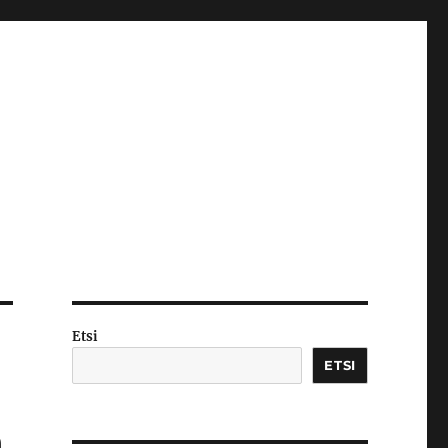
Etsi
ETSI
n