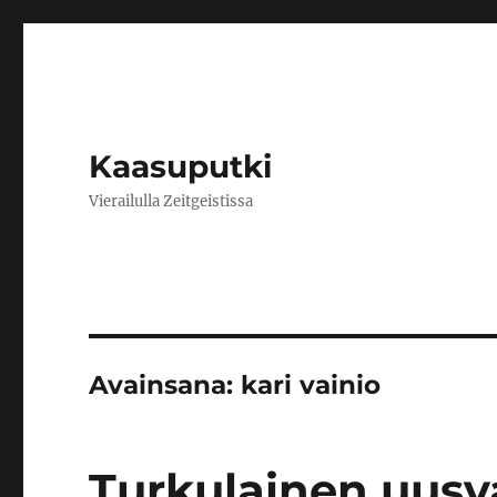
Kaasuputki
Vierailulla Zeitgeistissa
Avainsana:
kari vainio
Turkulainen uusv