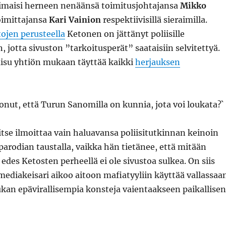
 imaisi herneen nenäänsä toimitusjohtajansa
Mikko
oimittajansa
Kari Vainion
respektiivisillä sieraimilla.
ojen perusteella
Ketonen on jättänyt poliisille
 jotta sivuston ”tarkoitusperät” saataisiin selvitettyä.
aisu yhtiön mukaan täyttää kaikki
herjauksen
onut, että Turun Sanomilla on kunnia, jota voi loukata?`
se ilmoittaa vain haluavansa poliisitutkinnan keinoin
t parodian taustalla, vaikka hän tietänee, että mitään
 edes Ketosten perheellä ei ole sivustoa sulkea. On siis
 mediakeisari aikoo aitoon mafiatyyliin käyttää vallassaa
ukan epävirallisempia konsteja vaientaakseen paikallisen