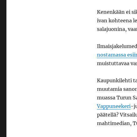
Kenenkään ei sik
ivan kohteena l
salajuonina, vaan
Ilmaisjakelumed
nostamassa esii
muistuttavaa va
Kaupunkilehti ta
muutamia sanoma
muassa Turun S
Vappuneekeri
-j
päätellä? Vitsai
mahtimedian, T