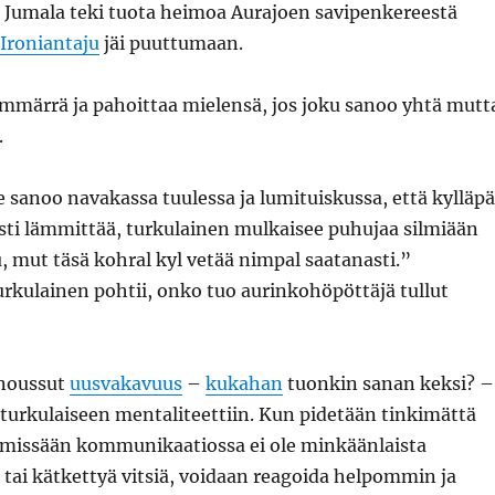
 Jumala teki tuota heimoa Aurajoen savipenkereestä
Ironiantaju
jäi puuttumaan.
ymmärrä ja pahoittaa mielensä, jos joku sanoo yhtä mutt
.
e sanoo navakassa tuulessa ja lumituiskussa, että kylläpä
ti lämmittää, turkulainen mulkaisee puhujaa silmiään
u, mut täsä kohral kyl vetää nimpal saatanasti.”
rkulainen pohtii, onko tuo aurinkohöpöttäjä tullut
 noussut
uusvakavuus
–
kukahan
tuonkin sanan keksi? –
n turkulaiseen mentaliteettiin. Kun pidetään tinkimättä
tä missään kommunikaatiossa ei ole minkäänlaista
 tai kätkettyä vitsiä, voidaan reagoida helpommin ja