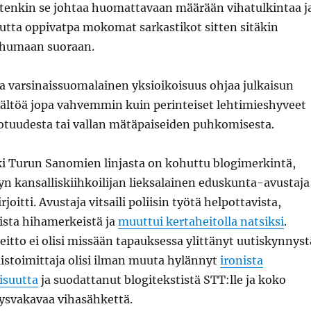
enkin se johtaa huomattavaan määrään vihatulkintaa j
utta oppivatpa mokomat sarkastikot sitten sitäkin
humaan suoraan.
 varsinaissuomalainen yksioikoisuus ohjaa julkaisun
isältöä jopa vahvemmin kuin perinteiset lehtimieshyveet
totuudesta tai vallan mätäpaiseiden puhkomisesta.
i Turun Sanomien linjasta on kohuttu blogimerkintä,
tyn kansalliskiihkoilijan lieksalainen eduskunta-avustaja
joitti. Avustaja vitsaili poliisin työtä helpottavista,
vista hihamerkeistä ja
muuttui kertaheitolla natsiksi
.
itto ei olisi missään tapauksessa ylittänyt uutiskynnyst
laistoimittaja olisi ilman muuta hylännyt
ironista
isuutta
ja suodattanut blogitekstistä STT:lle ja koko
äysvakavaa vihasähkettä.