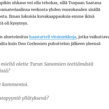
ikin uhkaus voi olla tehokas, sillä Turpaan Saatana
uvamateriaalinsa verkosta yhden vuorokauden sisällä
osta. Ilman lukuisia kuvakaappauksia emme ikinä
tä oli kysymys.
un aluetoimitus
haastatteli vitsiniekkoja
, jotka vaikuttav
liailta kuin Don Corleonen puhuttelun jälkeen yleensä
 mieltä olette Turun Sanomien teettämästä
östä?
e kommentoi.
intapyyntö yllätyksenä?