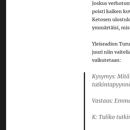
Joskus verhotump
poisti kaiken k
Ketosen ulostul
ymmärtäisi, mis
Yleisradion Tur
juuri niin vaite
vaikutetaan:
Kysymys: Mitä
tutkintapyynn
Vastaus: Emm
K: Tuliko tutk