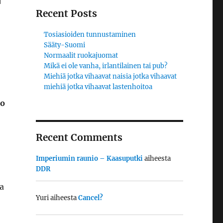
Recent Posts
Tosiasioiden tunnustaminen
Sääty-Suomi
Normaalit ruokajuomat
Mikä ei ole vanha, irlantilainen tai pub?
Miehiä jotka vihaavat naisia jotka vihaavat
miehiä jotka vihaavat lastenhoitoa
jo
Recent Comments
Imperiumin raunio – Kaasuputki
aiheesta
DDR
ta
Yuri
aiheesta
Cancel?