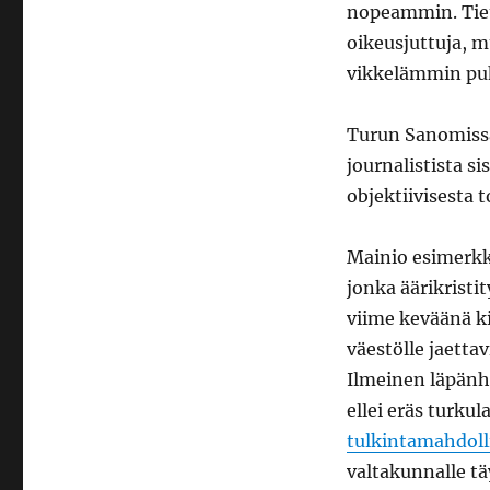
nopeammin. Tiet
oikeusjuttuja, m
vikkelämmin pu
Turun Sanomissa
journalistista s
objektiivisesta 
Mainio esimerkk
jonka äärikristi
viime keväänä kir
väestölle jaetta
Ilmeinen läpänhe
ellei eräs turku
tulkintamahdoll
valtakunnalle t