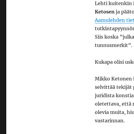
Lehti kuitenkin
Ketosen
ja päät
Aamulehden tiet
tutkintapyynnön,
Siis koska ”julk
tunnusmerkit”.
Kukapa olisi usk
Mikko Ketonen it
selvittää tekijä
juridista konstia
oletettava, että
olevia muita, hi
vastarinnan.