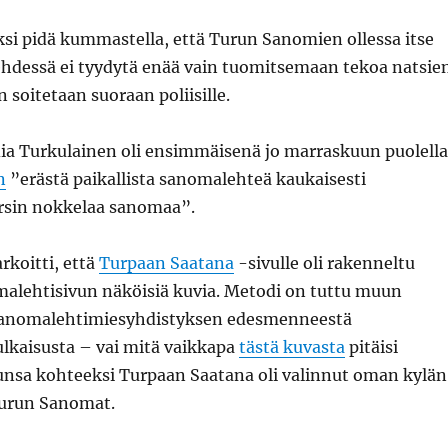
si pidä kummastella, että Turun Sanomien ollessa itse
ehdessä ei tyydytä enää vain tuomitsemaan tekoa natsie
 soitetaan suoraan poliisille.
ia Turkulainen oli ensimmäisenä jo marraskuun puolella
n
”erästä paikallista sanomalehteä kaukaisesti
rsin nokkelaa sanomaa”.
rkoitti, että
Turpaan Saatana
-sivulle oli rakenneltu
lehtisivun näköisiä kuvia. Metodi on tuttu muun
anomalehtimiesyhdistyksen edesmenneestä
ulkaisusta – vai mitä vaikkapa
tästä kuvasta
pitäisi
lunsa kohteeksi Turpaan Saatana oli valinnut oman kylän
urun Sanomat.