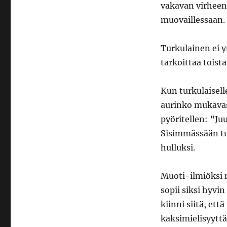
–
vakavan virheen
kansallinen
muovaillessaan.
haaste
Turkulainen ei 
tarkoittaa toista
Kun turkulaisell
aurinko mukavas
pyöritellen: ”Ju
Sisimmässään tu
hulluksi.
Muoti-ilmiöksi
sopii siksi hyvi
kiinni siitä, et
kaksimielisyyttä