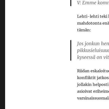
V: Emme komm
Lehti-lehti teki 
mahdotonta enää 
tämän:
Jos jonkun hen
pikkusieluisuud
kyseessä on vits
Riidan eskaloitu
konfliktit jatkos
jollakin helpost
asioivat eriheimo
varsinaissuomala