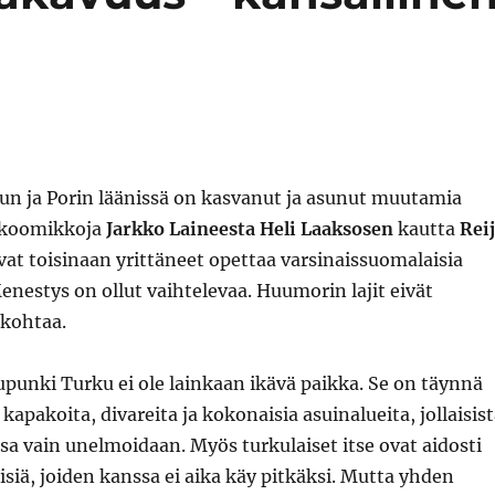
un ja Porin läänissä on kasvanut ja asunut muutamia
 koomikkoja
Jarkko Laineesta
Heli Laaksosen
kautta
Rei
ovat toisinaan yrittäneet opettaa varsinaissuomalaisia
estys on ollut vaihtelevaa. Huumorin lajit eivät
 kohtaa.
punki Turku ei ole lainkaan ikävä paikka. Se on täynnä
kapakoita, divareita ja kokonaisia asuinalueita, jollaisis
a vain unelmoidaan. Myös turkulaiset itse ovat aidosti
isiä, joiden kanssa ei aika käy pitkäksi. Mutta yhden