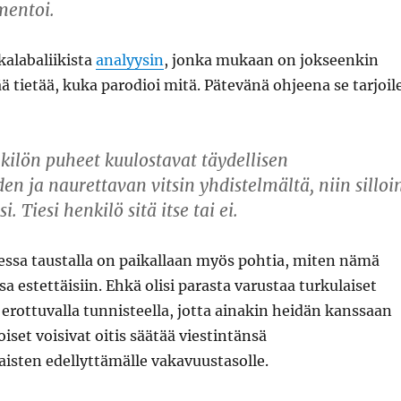
entoi.
kalabaliikista
analyysin
, jonka mukaan on jokseenkin
tietää, kuka parodioi mitä. Pätevänä ohjeena se tarjoil
kilön puheet kuulostavat täydellisen
en ja naurettavan vitsin yhdistelmältä, niin silloi
i. Tiesi henkilö sitä itse tai ei.
essa taustalla on paikallaan myös pohtia, miten nämä
sa estettäisiin. Ehkä olisi parasta varustaa turkulaiset
i erottuvalla tunnisteella, jotta ainakin heidän kanssaan
iset voisivat oitis säätää viestintänsä
isten edellyttämälle vakavuustasolle.