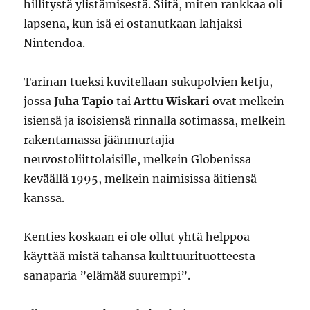
hillitystä ylistämisestä. Siitä, miten rankkaa oli
lapsena, kun isä ei ostanutkaan lahjaksi
Nintendoa.
Tarinan tueksi kuvitellaan sukupolvien ketju,
jossa
Juha Tapio
tai
Arttu Wiskari
ovat melkein
isiensä ja isoisiensä rinnalla sotimassa, melkein
rakentamassa jäänmurtajia
neuvostoliittolaisille, melkein Globenissa
keväällä 1995, melkein naimisissa äitiensä
kanssa.
Kenties koskaan ei ole ollut yhtä helppoa
käyttää mistä tahansa kulttuurituotteesta
sanaparia ”elämää suurempi”.