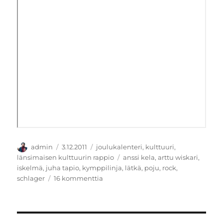
Kirjoittaja
Julkaistu
Kategoriat
admin
3.12.2011
joulukalenteri
,
kulttuuri
,
Avainsanat
länsimaisen kulttuurin rappio
anssi kela
,
arttu wiskari
,
iskelmä
,
juha tapio
,
kymppilinja
,
lätkä
,
poju
,
rock
,
artikkeliin
schlager
16 kommenttia
Isänmaallinen
lässyttävä
mies