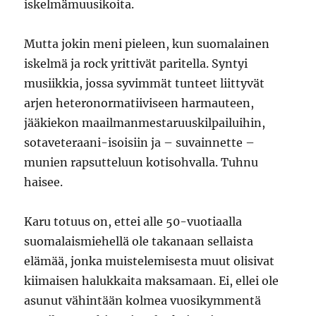
iskelmämuusikoita.
Mutta jokin meni pieleen, kun suomalainen
iskelmä ja rock yrittivät paritella. Syntyi
musiikkia, jossa syvimmät tunteet liittyvät
arjen heteronormatiiviseen harmauteen,
jääkiekon maailmanmestaruuskilpailuihin,
sotaveteraani-isoisiin ja – suvainnette –
munien rapsutteluun kotisohvalla. Tuhnu
haisee.
Karu totuus on, ettei alle 50-vuotiaalla
suomalaismiehellä ole takanaan sellaista
elämää, jonka muistelemisesta muut olisivat
kiimaisen halukkaita maksamaan. Ei, ellei ole
asunut vähintään kolmea vuosikymmentä