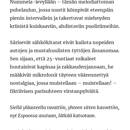
Nummela-levyllään – tämän melodiattoman
puhelaulun, jossa nuotit kömpivät eteenpäin
pienin intervallein ja takertuvat mieheyden
kriisistä kuiskaaviin, ahdistaviin puoliriimeihin.
Särisevät sähkökitarat eivät kailota nopeiden
autojen ja mustahuulisten tyttöjen ilosanomaa.
Sen sijaan, että 25-vuotiaat roikaleet
huutaisivat kapinaa ja rakkaudenjanoaan, he
määkivät mikrofonit täyteen väärennettyä
nostalgiaa, jossa muistellaan – muistellaan! –
fiktiivisen parisuhteen virstanpylväitä.
Siellä yläasteella tavattiin, yhteen sitten kasvettiin,
nyt Espoossa asutaan, lätkää katsotaan.