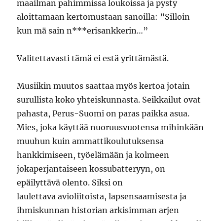
maailman pahimmissa loukoissa ja pysty
aloittamaan kertomustaan sanoilla: ”Silloin
kun mä sain n***erisankkerin…”
Valitettavasti tämä ei estä yrittämästä.
Musiikin muutos saattaa myös kertoa jotain
surullista koko yhteiskunnasta. Seikkailut ovat
pahasta, Perus-Suomi on paras paikka asua.
Mies, joka käyttää nuoruusvuotensa mihinkään
muuhun kuin ammattikoulutuksensa
hankkimiseen, työelämään ja kolmeen
jokaperjantaiseen kossubatteryyn, on
epäilyttävä olento. Siksi on
laulettava avioliitoista, lapsensaamisesta ja
ihmiskunnan historian arkisimman arjen