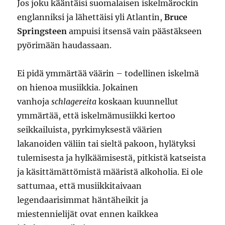
Jos joku kääntäisi suomalaisen iskelmärockin
englanniksi ja lähettäisi yli Atlantin,
Bruce
Springsteen
ampuisi itsensä vain päästäkseen
pyörimään haudassaan.
Ei pidä ymmärtää väärin – todellinen iskelmä
on hienoa musiikkia. Jokainen
vanhoja
schlagereita
koskaan kuunnellut
ymmärtää, että iskelmämusiikki kertoo
seikkailuista, pyrkimyksestä väärien
lakanoiden väliin tai sieltä pakoon, hylätyksi
tulemisesta ja hylkäämisestä, pitkistä katseista
ja käsittämättömistä määristä alkoholia. Ei ole
sattumaa, että musiikkitaivaan
legendaarisimmat häntäheikit ja
miestennielijät ovat ennen kaikkea