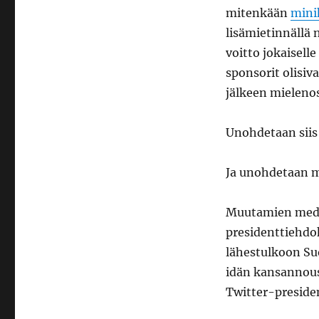
mitenkään
mini
lisämietinnällä n
voitto jokaiselle
sponsorit olisiv
jälkeen mielenos
Unohdetaan siis 
Ja unohdetaan 
Muutamien media
presidenttiehdo
lähestulkoon Suo
idän kansannous
Twitter-presiden