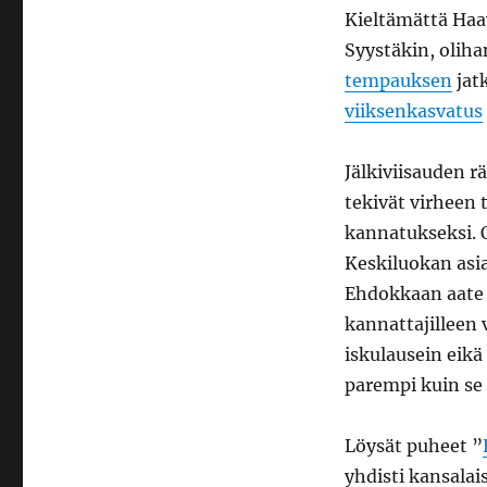
Kieltämättä Haa
Syystäkin, olih
tempauksen
jat
viiksenkasvatus
Jälkiviisauden r
tekivät virheen 
kannatukseksi. O
Keskiluokan asia
Ehdokkaan aate 
kannattajilleen
iskulausein eikä
parempi kuin se 
Löysät puheet ”
yhdisti kansalai