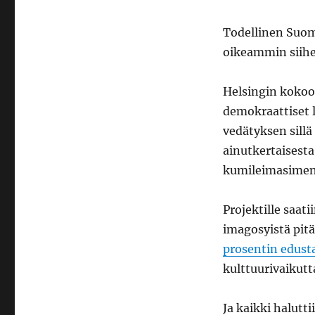
Todellinen Suom
oikeammin siihen
Helsingin koko
demokraattiset 
vedätyksen sillä
ainutkertaisesta
kumileimasimen
Projektille saatii
imagosyistä pi
prosentin edust
kulttuurivaikutt
Ja kaikki halutti