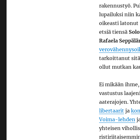
rakennustyö. Puh
lupailuksi niin 
oikeasti latonut
etsiä tiensä
Sol
Rafaela Seppälä
verovähennysoi
tarkoittanut sit
ollut mutkan kau
Ei mikään ihme,
vastustus laajen
aaterajojen. Yh
libertaarit
ja
kom
Voima-lehden
j
yhteisen viholli
ristiriitaisemm