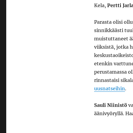
Kela,
Pertti Jarl
Parasta olisi oll
sinnikkäästi tu
muistuttaneet ää
viiksistä, jotka
keskustaoikeisto
etenkin varttun
perustamassa oll
rinnastaisi sikal
uusnatseihin
.
Sauli Niinistö
va
äänivyöryllä. H