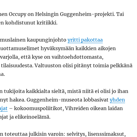
en Occupy on Helsingin Guggenheim-projekti. Tai
 kohdistunut kritiikki.
omuslainen kaupunginjohto
yritti pakottaa
luottamuselimet hyväksymään kaikkien aikojen
 varjolla, että kyse on vaihtoehdottomasta,
 tilaisuudesta. Valtuuston olisi pitänyt toimia pelkkänä
a.
n tukijoita kaikkialta sieltä, mistä niitä ei olisi jo ihan
tänyt hakea. Guggenheim-museota lobbasivat
yhden
ajat
– kokoomuspoliitikot, Vihreiden oikean laidan
ajat ja elikeinoelämä.
in toteuttaa julkisin varoin: selvitys, lisenssimaksut,