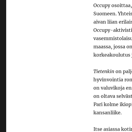
Occupy osoittaa,
Suomeen. Yhteis
aivan liian eril
Occupy-aktivisti
vasemmistolaisuu
maassa, jossa o
korkeakoulutus j
Tietenkin
on palj
hyvinvointia rom
on valuvikoja e
on oltava selväst
Pari kolme ikiop
kansanliike.
Itse asiassa ko