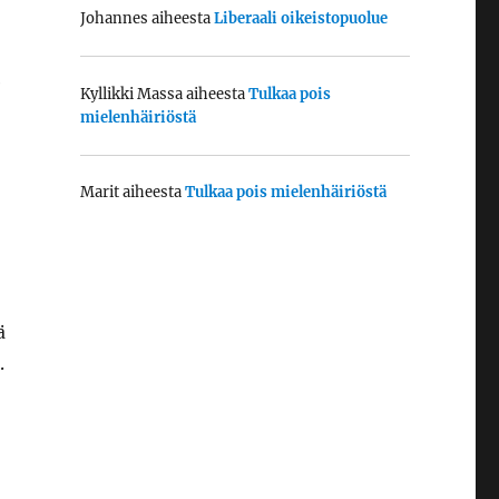
Johannes
aiheesta
Liberaali oikeistopuolue
e
Kyllikki Massa
aiheesta
Tulkaa pois
mielenhäiriöstä
Marit
aiheesta
Tulkaa pois mielenhäiriöstä
ä
.