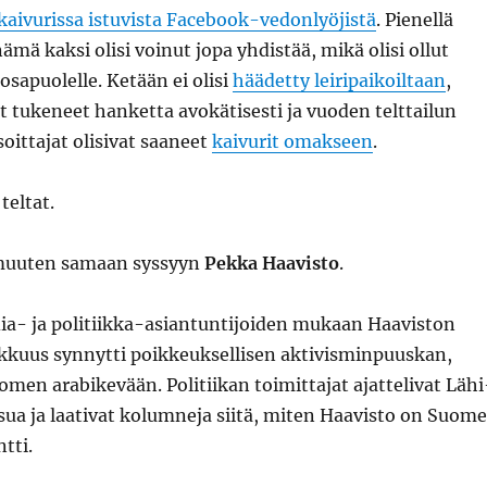
kaivurissa istuvista Facebook-vedonlyöjistä
. Pienellä
ämä kaksi olisi voinut jopa yhdistää, mikä olisi ollut
 osapuolelle. Ketään ei olisi
häädetty leiripaikoiltaan
,
at tukeneet hanketta avokätisesti ja vuoden telttailun
oittajat olisivat saaneet
kaivurit omakseen
.
teltat.
muuten samaan syssyyn
Pekka Haavisto
.
- ja politiikka-asiantuntijoiden mukaan Haaviston
kkuus synnytti poikkeuksellisen aktivisminpuuskan,
men arabikevään. Politiikan toimittajat ajattelivat Lähi
ua ja laativat kolumneja siitä, miten Haavisto on Suom
tti.