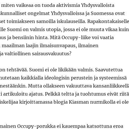
 miten vaikeaa on tuoda aktivismia Yhdysvalloista
kunnalliset ongelmat Yhdysvalloissa ja Suomessa ovat
aiset toimiakseen samoilla iskulauseilla. Rapakontakaisell
lle Suomi on valmis utopia, jossa ei ole muuta vikaa kuin
s ja bensiinin hinta. Mitä Occupy-liike voi vaatia
n maailman laajin ilmaisunvapaus, ilmainen
a valtiollinen sairausvakuutus?
on tehtävää. Suomi ei ole likikään valmis. Saavutettua
utetaan kaikkialla ideologisin perustein ja systeemissä
nnestäänkin. Mutta ollakseen vakuuttava kansanliikkeell
i artikuloitu ajatus. Pelkkä teltta ja tuohtumus eivät riitä
iskelijaa kirjoittamassa blogia Kiasman nurmikolla ei ole
timainen Occupy-porukka ei kauempaa katsottuna eroa