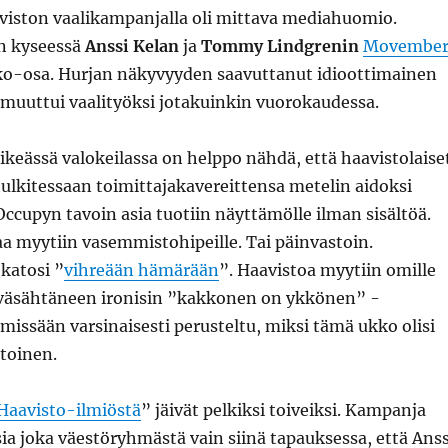
viston vaalikampanjalla oli mittava mediahuomio.
an kyseessä
Anssi Kelan
ja
Tommy Lindgrenin
Movembe
ko-osa. Hurjan näkyvyyden saavuttanut idioottimainen
muuttui vaalityöksi jotakuinkin vuorokaudessa.
äikeässä valokeilassa on helppo nähdä, että haavistolaise
tulkitessaan toimittajakavereittensa metelin aidoksi
ccupyn tavoin asia tuotiin näyttämölle ilman sisältöä.
a myytiin vasemmistohipeille. Tai päinvastoin.
katosi ”
vihreään hämärään
”. Haavistoa myytiin omille
 väsähtäneen ironisin ”kakkonen on ykkönen” -
 missään varsinaisesti perusteltu, miksi tämä ukko olisi
toinen.
Haavisto-ilmiöstä
” jäivät pelkiksi toiveiksi. Kampanja
sia joka väestöryhmästä vain siinä tapauksessa, että Anss