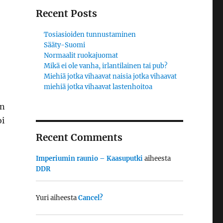
Recent Posts
Tosiasioiden tunnustaminen
Sääty-Suomi
Normaalit ruokajuomat
Mikä ei ole vanha, irlantilainen tai pub?
Miehiä jotka vihaavat naisia jotka vihaavat
miehiä jotka vihaavat lastenhoitoa
en
oi
Recent Comments
Imperiumin raunio – Kaasuputki
aiheesta
DDR
Yuri
aiheesta
Cancel?