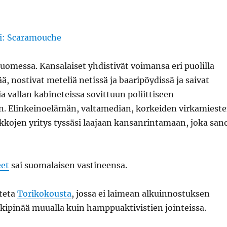
omessa. Kansalaiset yhdistivät voimansa eri puolilla
ää, nostivat meteliä netissä ja baaripöydissä ja saivat
 vallan kabineteissa sovittuun poliittiseen
 Elinkeinoelämän, valtamedian, korkeiden virkamiest
tikkojen yritys tyssäsi laajaan kansanrintamaan, joka san
eet
sai suomalaisen vastineensa.
iteta
Torikokousta
, jossa ei laimean alkuinnostuksen
t kipinää muualla kuin hamppuaktivistien jointeissa.