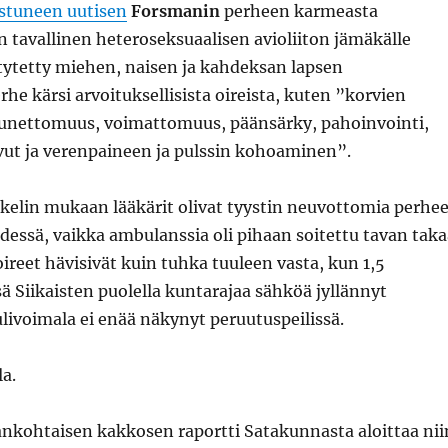
stuneen uutisen
Forsmanin
perheen karmeasta
n tavallinen heteroseksuaalisen avioliiton jämäkälle
tytetty miehen, naisen ja kahdeksan lapsen
rhe kärsi arvoituksellisista oireista, kuten ”korvien
unettomuus, voimattomuus, päänsärky, pahoinvointi,
vut ja verenpaineen ja pulssin kohoaminen”.
kkelin mukaan lääkärit olivat tyystin neuvottomia perhe
essä, vaikka ambulanssia oli pihaan soitettu tavan taka
oireet hävisivät kuin tuhka tuuleen vasta, kun 1,5
ä Siikaisten puolella kuntarajaa sähköä jyllännyt
livoimala ei enää näkynyt peruutuspeilissä.
la.
nkohtaisen kakkosen raportti Satakunnasta aloittaa nii