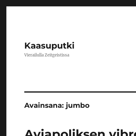
Kaasuputki
Vierailulla Zeitgeistissa
Avainsana:
jumbo
Aviapoliksen vibr