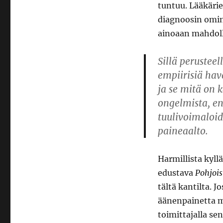
tuntuu. Lääkäri
diagnoosin omin
ainoaan mahdoll
Sillä perusteel
empiirisiä ha
ja se mitä on 
ongelmista, e
tuulivoimaloi
paineaalto.
Harmillista kyllä
edustava
Pohjoi
tältä kantilta. 
äänenpainetta m
toimittajalla se