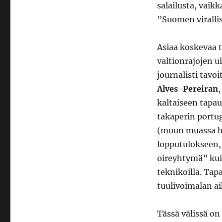
salailusta, vaik
”Suomen virallis
Asiaa koskevaa 
valtionrajojen u
journalisti tavoi
Alves-Pereiran
kaltaiseen tapau
takaperin portug
(muun muassa he
lopputulokseen,
oireyhtymä” kuin 
teknikoilla. Ta
tuulivoimalan a
Tässä välissä on 