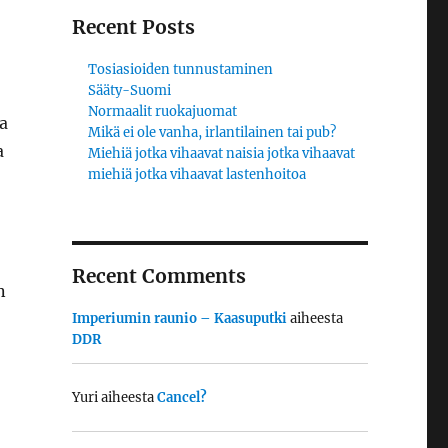
Recent Posts
Tosiasioiden tunnustaminen
Sääty-Suomi
Normaalit ruokajuomat
a
Mikä ei ole vanha, irlantilainen tai pub?
a
Miehiä jotka vihaavat naisia jotka vihaavat
miehiä jotka vihaavat lastenhoitoa
Recent Comments
n
Imperiumin raunio – Kaasuputki
aiheesta
DDR
Yuri
aiheesta
Cancel?