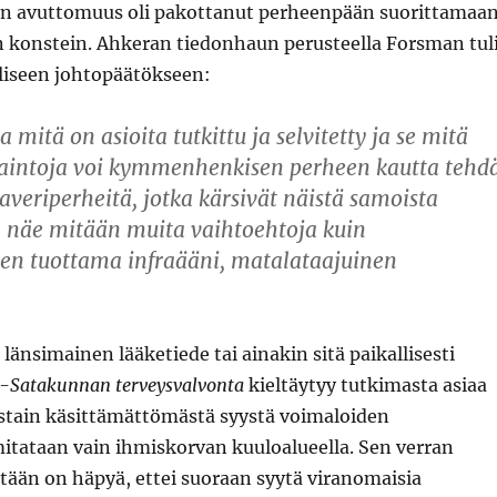
en avuttomuus oli pakottanut perheenpään suorittamaa
 konstein. Ahkeran tiedonhaun perusteella Forsman tul
iseen johtopäätökseen:
la mitä on asioita tutkittu ja selvitetty ja se mitä
vaintoja voi kymmenhenkisen perheen kautta tehd
kaveriperheitä, jotka kärsivät näistä samoista
n näe mitään muita vaihtoehtoja kuin
den tuottama infraääni, matalataajuinen
 länsimainen lääketiede tai ainakin sitä paikallisesti
s-Satakunnan terveysvalvonta
kieltäytyy tutkimasta asiaa
Jostain käsittämättömästä syystä voimaloiden
itataan vain ihmiskorvan kuuloalueella. Sen verran
ntään on häpyä, ettei suoraan syytä viranomaisia