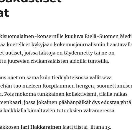
at
eskisuomalainen-konsernille kuuluva Etelä-Suomen Medi
ikaa koetelleet kykyjään kokemusjournalismin haastavall
eet uutiset, joissa faktoja on täydennetty tai ne on
u juurevien rivikansalaisten aidoilla tunteilla.
uus näet on sama kuin tiedeyhteisössä vallitseva
 sehän tuo mieleen Korpilammen hengen, suomettumise
n. Pois mokoma tunkkainen kollektivismi, tilalle raikas
ateenkaari, jossa jokainen päähänpälkähdys edustaa yhtä
 kaikkialla kimaltavien totuuksien valtameressä.
kakkosen
Jari Hakkarainen
laati tiistai-iltana 13.