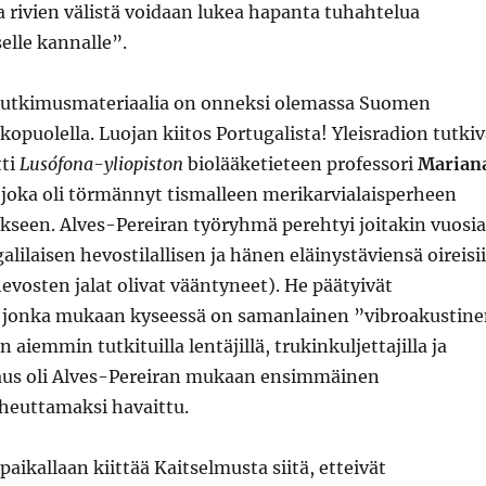
ka rivien välistä voidaan lukea hapanta tuhahtelua
elle kannalle”.
tutkimusmateriaalia on onneksi olemassa Suomen
lkopuolella. Luojan kiitos Portugalista! Yleisradion tutki
tti
Lusófona-yliopiston
biolääketieteen professori
Marian
, joka oli törmännyt tismalleen merikarvialaisperheen
kseen. Alves-Pereiran työryhmä perehtyi joitakin vuosia
alilaisen hevostilallisen ja hänen eläinystäviensä oireisi
vosten jalat olivat vääntyneet). He päätyivät
 jonka mukaan kyseessä on samanlainen ”vibroakustin
aiemmin tutkituilla lentäjillä, trukinkuljettajilla ja
paus oli Alves-Pereiran mukaan ensimmäinen
iheuttamaksi havaittu.
paikallaan kiittää Kaitselmusta siitä, etteivät