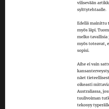
vilisevään artik
sylttytehtaalle.
Edellä mainittu
myös läpi. Tuomi
melko tavallisia j
myös toteavat, e
sopisi.
Aihe ei vain sa
kansanterveystyö
näet tieteellises
oikeasti mittavi
Australiassa, jo
tuulivoiman tutk
tekosyy typerälle