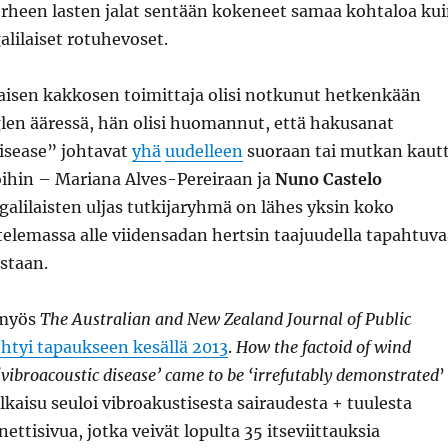
erheen lasten jalat sentään kokeneet samaa kohtaloa ku
alilaiset rotuhevoset.
aisen kakkosen toimittaja olisi notkunut hetkenkään
n ääressä, hän olisi huomannut, että hakusanat
disease” johtavat
yhä
uudelleen
suoraan tai mutkan kaut
oihin – Mariana Alves-Pereiraan ja
Nuno Castelo
ugalilaisten uljas tutkijaryhmä on lähes yksin koko
elemassa alle viidensadan hertsin taajuudella tapahtuva
astaan.
 myös
The Australian and New Zealand Journal of Public
htyi tapaukseen kesällä 2013
.
How the factoid of wind
‘vibroacoustic disease’ came to be ‘irrefutably demonstrated
’
ulkaisu seuloi vibroakustisesta sairaudesta + tuulesta
ettisivua, jotka veivät lopulta 35 itseviittauksia