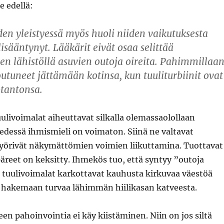
e edellä:
en yleistyessä myös huoli niiden vaikutuksesta
isääntynyt. Lääkärit eivät osaa selittää
en lähistöllä asuvien outoja oireita. Pahimmillaa
outuneet jättämään kotinsa, kun tuuliturbiinit ovat
otantonsa.
ulivoimalat aiheuttavat silkalla olemassaolollaan
edessä ihmismieli on voimaton. Siinä ne valtavat
 pyörivät näkymättömien voimien liikuttamina. Tuottavat
äreet on keksitty. Ihmekös tuo, että syntyy ”outoja
a tuulivoimalat karkottavat kauhusta kirkuvaa väestöä
 hakemaan turvaa lähimmän hiilikasan katveesta.
n pahoinvointia ei käy kiistäminen. Niin on jos siltä