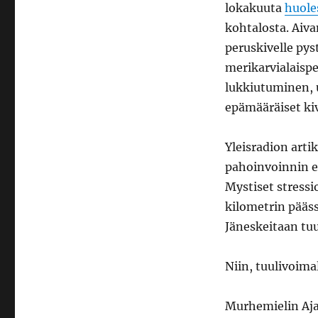
lokakuuta
huole
kohtalosta. Aiva
peruskivelle pys
merikarvialaispe
lukkiutuminen, 
epämääräiset ki
Yleisradion arti
pahoinvoinnin ed
Mystiset stressi
kilometrin pääss
Jäneskeitaan tuu
Niin, tuulivoima
Murhemielin Aja