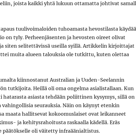
keliin, joista kaikki yhtä lukuun ottamatta johtivat samal
 tapaus tuulivoimaloiden tuhoamasta hevostilasta käydä
o on tyly. Perheenjäsenten ja hevosten oireet olivat
a siten selitettävissä useilla syillä. Artikkelin kirjoittajat
ttei muita alueen talouksia ole tutkittu, kuten olettaa
ttumalta kiinnostanut Australian ja Uuden-Seelannin
n tutkijoita. Heillä oli oma ongelma asialistallaan. Kun
ti hatarasta asiasta tehdään poliittinen kysymys, sillä on
a vahingollisia seurauksia. Näin on käynyt etenkin
ssa maata hallitsevat kokoomuslaiset ovat leikanneet
imus- ja kehitysrahoitusta raskaalla kädellä. Eräs
 päätökselle oli väitetty infraäänialtistus.