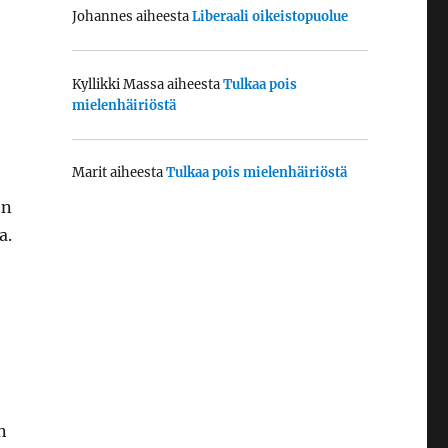
Johannes
aiheesta
Liberaali oikeistopuolue
Kyllikki Massa
aiheesta
Tulkaa pois
mielenhäiriöstä
Marit
aiheesta
Tulkaa pois mielenhäiriöstä
en
a.
n