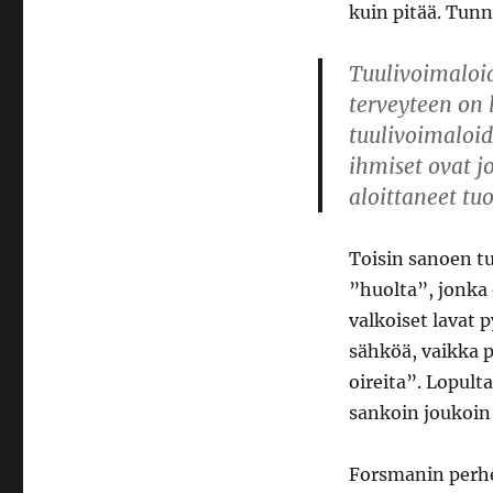
kuin pitää. Tunn
Tuulivoimaloid
terveyteen on l
tuulivoimaloid
ihmiset ovat j
aloittaneet tu
Toisin sanoen tu
”huolta”, jonka 
valkoiset lavat
sähköä, vaikka p
oireita”. Lopult
sankoin joukoin
Forsmanin perhee