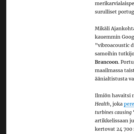
merikarvialaisp
surulliset portug
Mikäli Ajankoht
kauemmin Google
”vibroacoustic 
samoihin tutkij
Brancoon
. Port
maailmassa taist
äänialtistusta v
Ilmiön havaitsi
Health
, joka
pere
turbines causing 
artikkelissaan j
kertovat 24 700 n