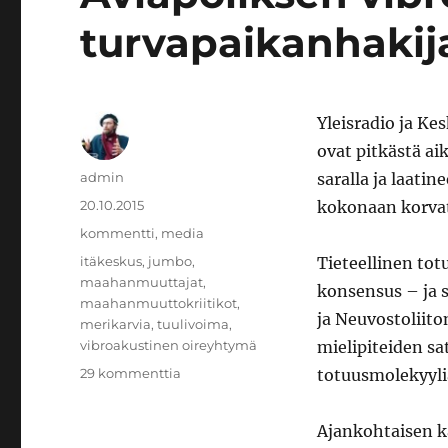
turvapaikanhakij
Yleisradio ja K
ovat pitkästä a
Kirjoittaja
admin
saralla ja laatin
Julkaistu
20.10.2015
kokonaan korvatt
Kategoriat
kommentti
,
media
Avainsanat
itäkeskus
,
jumbo
,
Tieteellinen tot
maahanmuuttajat
,
konsensus – ja
maahanmuuttokriitikot
,
ja Neuvostoliito
merikarvia
,
tuulivoima
,
vibroakustinen oireyhtymä
mielipiteiden s
artikkeliin
29 kommenttia
totuusmolekyyliä
Aviapoliksen
vibroakustiset
Ajankohtaisen 
turvapaikanhakijat