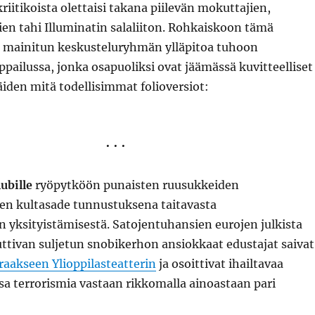
tikoista olettaisi takana piilevän mokuttajien,
n tahi Illuminatin salaliiton. Rohkaiskoon tämä
mainitun keskusteluryhmän ylläpitoa tuhoon
ailussa, jonka osapuoliksi ovat jäämässä kuvitteelliset
iden mitä todellisimmat folioversiot:
• • •
ubille
ryöpytköön punaisten ruusukkeiden
nen kultasade tunnustuksena taitavasta
n yksityistämisestä. Satojentuhansien eurojen julkista
ttivan suljetun snobikerhon ansiokkaat edustajat saivat
raakseen Ylioppilasteatterin
ja osoittivat ihailtavaa
a terrorismia vastaan rikkomalla ainoastaan pari