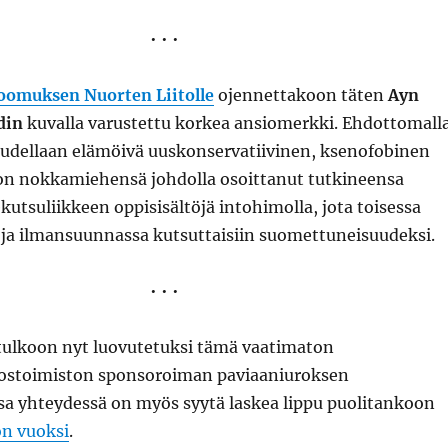
• • •
omuksen Nuorten Liitolle
ojennettakoon täten
Ayn
din
kuvalla varustettu korkea ansiomerkki. Ehdottomall
suudellaan elämöivä uuskonservatiivinen, ksenofobinen
 on nokkamiehensä johdolla osoittanut tutkineensa
kutsuliikkeen oppisisältöjä intohimolla, jota toisessa
ja ilmansuunnassa kutsuttaisiin suomettuneisuudeksi.
• • •
ulkoon nyt luovutetuksi tämä vaatimaton
ostoimiston sponsoroiman paviaaniuroksen
sa yhteydessä on myös syytä laskea lippu puolitankoon
n vuoksi
.