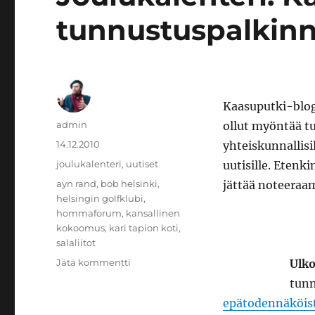
tunnustuspalkinn
Kaasuputki-blo
Kirjoittaja
admin
ollut myöntää t
Julkaistu
14.12.2010
yhteiskunnallisi
Kategoriat
joulukalenteri
,
uutiset
uutisille. Etenki
Avainsanat
ayn rand
,
bob helsinki
,
jättää noteeraam
helsingin golfklubi
,
hommaforum
,
kansallinen
kokoomus
,
kari tapion koti
,
salaliitot
artikkeliin
Jätä kommentti
Ulko
Joulukalenteri:
tunn
Kaasuputken
epätodennäköis
tunnustuspalkinnot