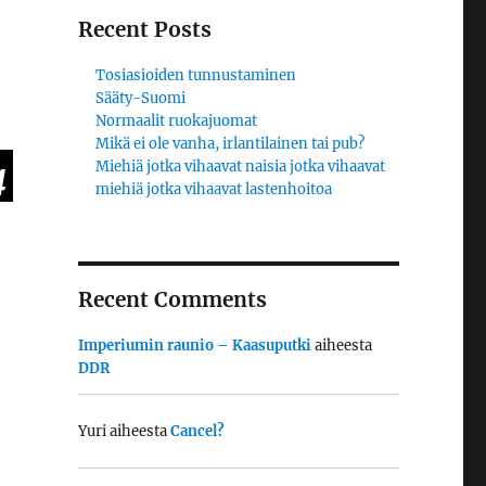
Recent Posts
Tosiasioiden tunnustaminen
Sääty-Suomi
Normaalit ruokajuomat
Mikä ei ole vanha, irlantilainen tai pub?
Miehiä jotka vihaavat naisia jotka vihaavat
4
miehiä jotka vihaavat lastenhoitoa
Recent Comments
Imperiumin raunio – Kaasuputki
aiheesta
DDR
Yuri
aiheesta
Cancel?