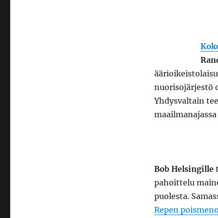
Koko
Ran
äärioikeistolai
nuorisojärjestö
Yhdysvaltain tee
maailmanajassa 
Bob Helsingille
t
pahoittelu main
puolesta. Samas
Repen poismeno