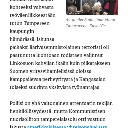
kohteeksi vahvasta
työväenliikkeestään
Alexander Stubb limutetaan
tutun Tampereen
Tampereella. Kuva: Yle
kaupungin
hämärässä. Iskunsa
paikaksi äärivasemmistolainen terroristi oli
paatunutta luontoaan todistaen valinnut
Linkosuon kahvilan ikään kuin pilkatakseen
Suomen yritysvihamielisissä oloissa
kamppailevaa perheyritystä ja Kangasalan
toiseksi suurinta yksityistä työnantajaa.
Poliisi on yhä vaitonainen attentaatin tekijän
henkilöllisyydestä, mutta Kommunistisen
nuorisoliiton tamperelaissolu otti vastuun
iskusta
amerikkalaisessa yhteisöpalvelussa