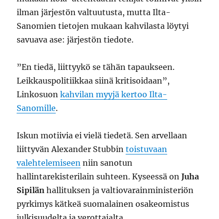
ilman järjestön valtuutusta, mutta Ilta-
Sanomien tietojen mukaan kahvilasta löytyi
savuava ase: järjestön tiedote.
”En tiedä, liittyykö se tähän tapaukseen.
Leikkauspolitiikkaa siinä kritisoidaan”,
Linkosuon
kahvilan myyjä kertoo Ilta-
Sanomille
.
Iskun motiivia ei vielä tiedetä. Sen arvellaan
liittyvän Alexander Stubbin
toistuvaan
valehtelemiseen
niin sanotun
hallintarekisterilain suhteen. Kyseessä on
Juha
Sipilän
hallituksen ja valtiovarainministeriön
pyrkimys kätkeä suomalainen osakeomistus
julkisuudelta ja verottajalta.