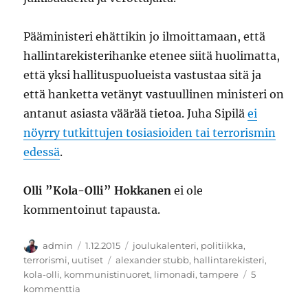
Pääministeri ehättikin jo ilmoittamaan, että
hallintarekisterihanke etenee siitä huolimatta,
että yksi hallituspuolueista vastustaa sitä ja
että hanketta vetänyt vastuullinen ministeri on
antanut asiasta väärää tietoa. Juha Sipilä
ei
nöyrry tutkittujen tosiasioiden tai terrorismin
edessä
.
Olli ”Kola-Olli” Hokkanen
ei ole
kommentoinut tapausta.
Kirjoittaja
Julkaistu
Kategoriat
admin
1.12.2015
joulukalenteri
,
politiikka
,
Avainsanat
terrorismi
,
uutiset
alexander stubb
,
hallintarekisteri
,
kola-olli
,
kommunistinuoret
,
limonadi
,
tampere
5
artikkeliin
kommenttia
Talvisota