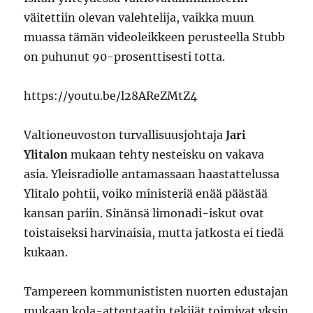
väitettiin olevan valehtelija, vaikka muun
muassa tämän videoleikkeen perusteella Stubb
on puhunut 90-prosenttisesti totta.
https://youtu.be/l28AReZMtZ4
Valtioneuvoston turvallisuusjohtaja
Jari
Ylitalon
mukaan tehty nesteisku on vakava
asia. Yleisradiolle antamassaan haastattelussa
Ylitalo pohtii, voiko ministeriä enää päästää
kansan pariin. Sinänsä limonadi-iskut ovat
toistaiseksi harvinaisia, mutta jatkosta ei tiedä
kukaan.
Tampereen kommunististen nuorten edustajan
mukaan kola-attentaatin tekijät toimivat yksin