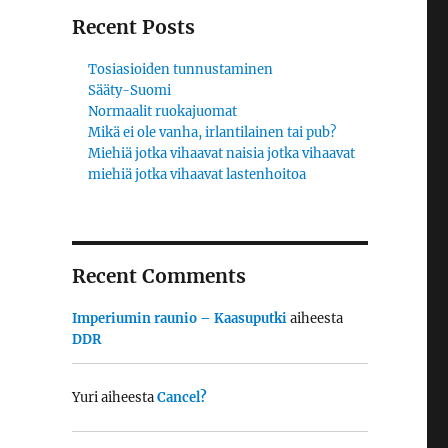
Recent Posts
Tosiasioiden tunnustaminen
Sääty-Suomi
Normaalit ruokajuomat
Mikä ei ole vanha, irlantilainen tai pub?
Miehiä jotka vihaavat naisia jotka vihaavat
miehiä jotka vihaavat lastenhoitoa
Recent Comments
Imperiumin raunio – Kaasuputki
aiheesta
DDR
Yuri
aiheesta
Cancel?