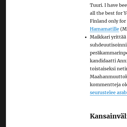
Tuuri. I have bee
all the best for 
Finland only for
Hamamatille
(M
Maikkari yrittä
suhdeuutisoinnis
peräkammarinpoi
kandidaatti Ann
toistaiseksi neti
Maahanmuuttokri
kommentteja ole
seurustelee ara
Kansainväli