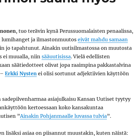
inonen
, tuo terävin kynä Perussuomalaisten penaalissa,
ä lumihanget ja ilmastonmuutos
eivät mahdu samaan
ain jo tapahtunut. Ainakin uutisilmastossa on muutosta
s ei muualla, niin
sääuutisissa
. Vielä edellisten
kaan säätiedotteet olivat jopa raaimpina pakkastalvina
a –
Erkki Nysten
ei olisi sortunut adjektiivien käyttöön
 sadepilvenharmaa asiajulkaisu Kansan Uutiset tyytyy
nankäyttöön kertoessaan koko kansakuntaa
utisen ”
Ainakin Pohjanmaalle luvassa tulvia
”.
 lisäksi asiaa on piisannut muustakin, kuten näistä: