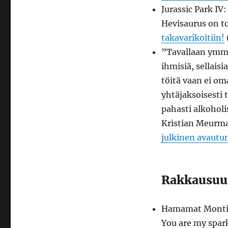
Jurassic Park IV
Hevisaurus on to
takavarikoitiin!
”Tavallaan ymm
ihmisiä, sellaisi
töitä vaan ei oma
yhtäjaksoisesti 
pahasti alkohol
Kristian Meurma
julkinen avautu
Rakkausuut
Hamamat Montia 
You are my spark