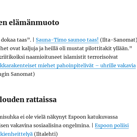
en elämänmuoto
dokaa taas”. |
Sauna-Timo saunoo taas!
(Ilta-Sanomat
 ovat kaljuja ja heillä oli mustat pilottitakit yllään.”
itikoiksi naamioituneet islamistit terrorisoivat
kkarakenteiset miehet pahoinpitelivät – uhrille vakavia
ngin Sanomat)
louden rattaissa
misuhka ei ole vielä näkynyt Espoon katukuvassa
sen vakavina sosiaalisina ongelmina. |
Espoon poliisi
kkienheittelyä
(Iltalehti)