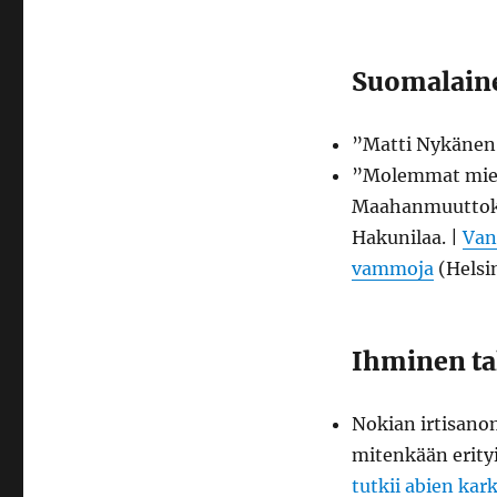
lämpenee
ja
Timon
sauna
Suomalain
myös
”Matti Nykänen 
”Molemmat miehet
Maahanmuuttokri
Hakunilaa. |
Van
vammoja
(Helsi
Ihminen ta
Nokian irtisano
mitenkään erityi
tutkii abien kar