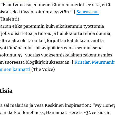
: ”Esiintymisasujen menettäminen merkitsee sitä, että
istaiseksi täysin toimintakyvytön.” |
Saurusasut
(Iltalehti)
ärrän ehkä paremmin kuin aikaisemmin työttömiä
a jolla olisi tietoa ja taitoa. Ja halukkuutta tehdä duunia,
lta alalta ole tarjolla”, kirjoittaa kahdeksan vuotta
työttömänä ollut, pikavippikierteensä seurauksena
isoitunut 57-vuotias vuoksenniskalainen rakennusmies
n tuoreessa blogikirjoituksessaan. |
Kristian Meurmani
minen kannatti
(The Voice)
isia
sai malarian ja Vesa Keskinen inspiraation: “My Honey
 in dark of loneliness, Hamamat. Here is -32 celsius in