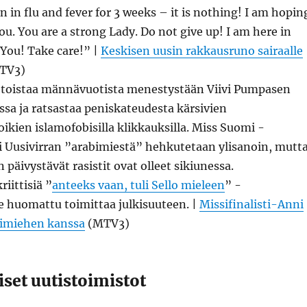
n in flu and fever for 3 weeks – it is nothing! I am hopin
You. You are a strong Lady. Do not give up! I am here in
 You! Take care!” |
Keskisen uusin rakkausruno sairaalle
TV3)
ä toistaa männävuotista menestystään Viivi Pumpasen
sa ja ratsastaa peniskateudesta kärsivien
kien islamofobisilla klikkauksilla. Miss Suomi -
i Uusivirran ”arabimiestä” hehkutetaan ylisanoin, mutt
n päivystävät rasistit ovat olleet sikiunessa.
ittisiä ”
anteeks vaan, tuli Sello mieleen
” -
 huomattu toimittaa julkisuuteen. |
Missifinalisti-Anni
bimiehen kanssa
(MTV3)
set uutistoimistot