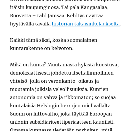
itäisin kaupunginosa. Tai pala Kangasalaa,
Ruovettä – tahi Jämsää. Kehitys näyttää
hyytävällä tavalla
historian takaisinkelaukselta
.
Kaikki tämä siksi, koska suomalainen
kuntarakenne on kelvoton.
Mikä on kunta? Muutamasta kylästä koostuva,
demokraattisesti johdettu itsehallinnollinen
yhteisö, jolla on veronkanto-oikeus ja
muutamia julkisia velvollisuuksia. Kuntien
autonomia on vahva ja rikkomaton; se suojaa
kuntalaisia Helsingin herrojen mielivallalta.
Suomi on liittovaltio, joka täyttää Euroopan
unionin subsidiariteettiperiaatteen kauniisti.
Omassa kunnassa tiedetään parhaiten, mitä