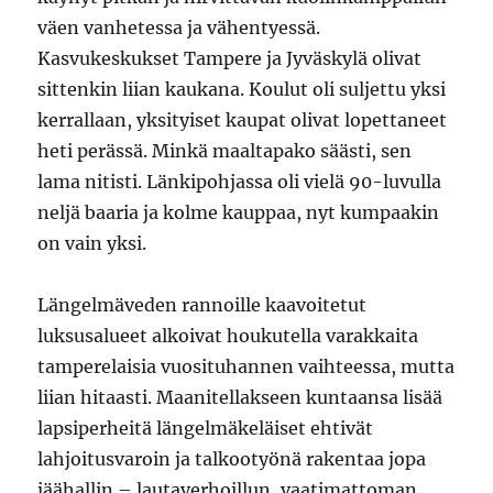
väen vanhetessa ja vähentyessä.
Kasvukeskukset Tampere ja Jyväskylä olivat
sittenkin liian kaukana. Koulut oli suljettu yksi
kerrallaan, yksityiset kaupat olivat lopettaneet
heti perässä. Minkä maaltapako säästi, sen
lama nitisti. Länkipohjassa oli vielä 90-luvulla
neljä baaria ja kolme kauppaa, nyt kumpaakin
on vain yksi.
Längelmäveden rannoille kaavoitetut
luksusalueet alkoivat houkutella varakkaita
tamperelaisia vuosituhannen vaihteessa, mutta
liian hitaasti. Maanitellakseen kuntaansa lisää
lapsiperheitä längelmäkeläiset ehtivät
lahjoitusvaroin ja talkootyönä rakentaa jopa
jäähallin – lautaverhoillun, vaatimattoman