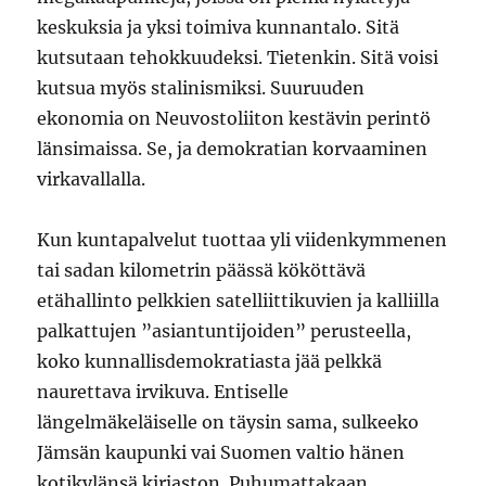
keskuksia ja yksi toimiva kunnantalo. Sitä
kutsutaan tehokkuudeksi. Tietenkin. Sitä voisi
kutsua myös stalinismiksi. Suuruuden
ekonomia on Neuvostoliiton kestävin perintö
länsimaissa. Se, ja demokratian korvaaminen
virkavallalla.
Kun kuntapalvelut tuottaa yli viidenkymmenen
tai sadan kilometrin päässä kököttävä
etähallinto pelkkien satelliittikuvien ja kalliilla
palkattujen ”asiantuntijoiden” perusteella,
koko kunnallisdemokratiasta jää pelkkä
naurettava irvikuva. Entiselle
längelmäkeläiselle on täysin sama, sulkeeko
Jämsän kaupunki vai Suomen valtio hänen
kotikylänsä kirjaston. Puhumattakaan