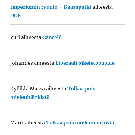
Imperiumin raunio – Kaasuputki
aiheesta
DDR
Yuri
aiheesta
Cancel?
Johannes
aiheesta
Liberaali oikeistopuolue
Kyllikki Massa
aiheesta
Tulkaa pois
mielenhäiriöstä
Marit
aiheesta
Tulkaa pois mielenhäiriöstä