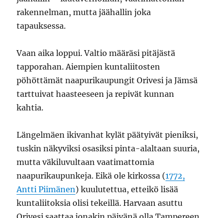
rakennelman, mutta jäähallin joka
tapauksessa.
Vaan aika loppui. Valtio määräsi pitäjästä
tapporahan. Aiempien kuntaliitosten
pöhöttämät naapurikaupungit Orivesi ja Jämsä
tarttuivat haasteeseen ja repivät kunnan
kahtia.
Längelmäen ikivanhat kylät päätyivät pieniksi,
tuskin näkyviksi osasiksi pinta-alaltaan suuria,
mutta väkiluvultaan vaatimattomia
naapurikaupunkeja. Eikä ole kirkossa (
1772,
Antti Piimänen
) kuulutettua, etteikö lisää
kuntaliitoksia olisi tekeillä. Harvaan asuttu
Orivesi saattaa jonakin päivänä olla Tampereen