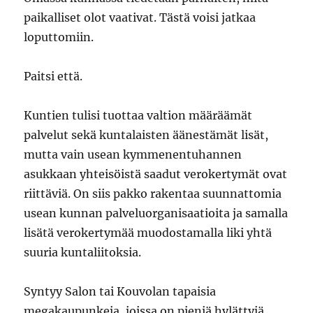
paikalliset olot vaativat. Tästä voisi jatkaa
loputtomiin.
Paitsi että.
Kuntien tulisi tuottaa valtion määräämät
palvelut sekä kuntalaisten äänestämät lisät,
mutta vain usean kymmenentuhannen
asukkaan yhteisöistä saadut verokertymät ovat
riittäviä. On siis pakko rakentaa suunnattomia
usean kunnan palveluorganisaatioita ja samalla
lisätä verokertymää muodostamalla liki yhtä
suuria kuntaliitoksia.
Syntyy Salon tai Kouvolan tapaisia
megakaupunkeja, joissa on pieniä hylättyjä