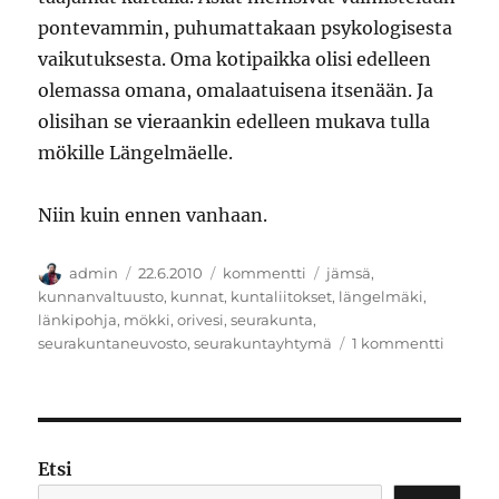
pontevammin, puhumattakaan psykologisesta
vaikutuksesta. Oma kotipaikka olisi edelleen
olemassa omana, omalaatuisena itsenään. Ja
olisihan se vieraankin edelleen mukava tulla
mökille Längelmäelle.
Niin kuin ennen vanhaan.
Kirjoittaja
Julkaistu
Kategoriat
Avainsanat
admin
22.6.2010
kommentti
jämsä
,
kunnanvaltuusto
,
kunnat
,
kuntaliitokset
,
längelmäki
,
länkipohja
,
mökki
,
orivesi
,
seurakunta
,
artikkel
seurakuntaneuvosto
,
seurakuntayhtymä
1 kommentti
Längel
Etsi