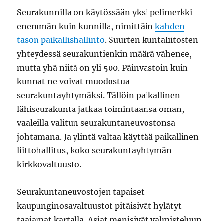
Seurakunnilla on käytössään yksi pelimerkki
enemmän kuin kunnilla, nimittäin
kahden
tason paikallishallinto
. Suurten kuntaliitosten
yhteydessä seurakuntienkin määrä vähenee,
mutta yhä niitä on yli 500. Päinvastoin kuin
kunnat ne voivat muodostua
seurakuntayhtymäksi. Tällöin paikallinen
lähiseurakunta jatkaa toimintaansa oman,
vaaleilla valitun seurakuntaneuvostonsa
johtamana. Ja ylintä valtaa käyttää paikallinen
liittohallitus, koko seurakuntayhtymän
kirkkovaltuusto.
Seurakuntaneuvostojen tapaiset
kaupunginosavaltuustot pitäisivät hylätyt
taajamat kartalla. Asiat menisivät valmisteluun