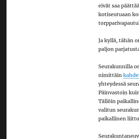
eivät saa päättä
kotiseutuaan ko
torpparivapautu
Ja kyllä, tähän 
paljon parjatust
Seurakunnilla o
nimittäin
kahden
yhteydessä seur
Päinvastoin kui
Tällöin paikalli
valitun seurakun
paikallinen liit
Seurakuntaneuvo