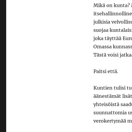
Mikä on kunta? 
itsehallinnollin
julkisia velvoll
suojaa kuntalaisi
joka täyttää Eur
Omassa kunnassa 
Tästä voisi jatk
Paitsi että.
Kuntien tulisi t
äänestämät lis
yhteisöistä saad
suunnattomia us
verokertymää muo