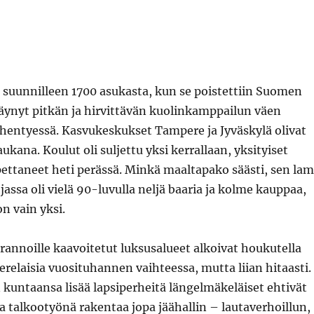
i suunnilleen 1700 asukasta, kun se poistettiin Suomen
 käynyt pitkän ja hirvittävän kuolinkamppailun väen
ähentyessä. Kasvukeskukset Tampere ja Jyväskylä olivat
aukana. Koulut oli suljettu yksi kerrallaan, yksityiset
pettaneet heti perässä. Minkä maaltapako säästi, sen la
jassa oli vielä 90-luvulla neljä baaria ja kolme kauppaa,
n vain yksi.
annoille kaavoitetut luksusalueet alkoivat houkutella
relaisia vuosituhannen vaihteessa, mutta liian hitaasti.
kuntaansa lisää lapsiperheitä längelmäkeläiset ehtivät
ja talkootyönä rakentaa jopa jäähallin – lautaverhoillun,