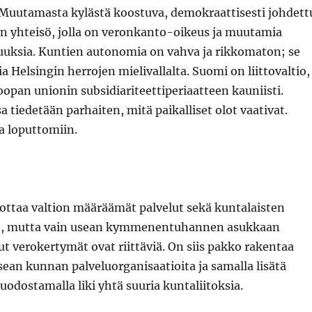
Muutamasta kylästä koostuva, demokraattisesti johdett
en yhteisö, jolla on veronkanto-oikeus ja muutamia
isuuksia. Kuntien autonomia on vahva ja rikkomaton; se
a Helsingin herrojen mielivallalta. Suomi on liittovaltio,
oopan unionin subsidiariteettiperiaatteen kauniisti.
tiedetään parhaiten, mitä paikalliset olot vaativat.
aa loputtomiin.
uottaa valtion määräämät palvelut sekä kuntalaisten
ät, mutta vain usean kymmenentuhannen asukkaan
ut verokertymät ovat riittäviä. On siis pakko rakentaa
ean kunnan palveluorganisaatioita ja samalla lisätä
dostamalla liki yhtä suuria kuntaliitoksia.