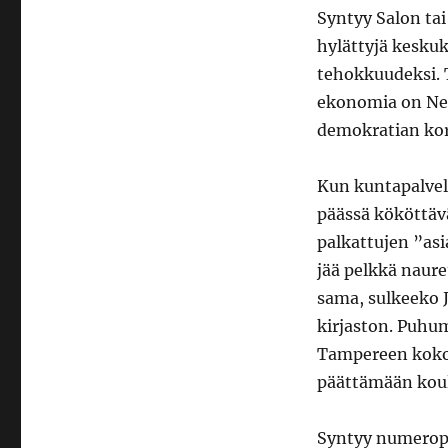
Syntyy Salon tai
hylättyjä keskuk
tehokkuudeksi. T
ekonomia on Neuv
demokratian kor
Kun kuntapalvel
päässä kököttävä 
palkattujen ”as
jää pelkkä naure
sama, sulkeeko 
kirjaston. Puhum
Tampereen kokoi
päättämään koulu
Syntyy numeropä