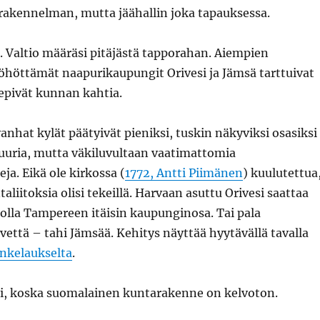
akennelman, mutta jäähallin joka tapauksessa.
. Valtio määräsi pitäjästä tapporahan. Aiempien
öhöttämät naapurikaupungit Orivesi ja Jämsä tarttuivat
epivät kunnan kahtia.
nhat kylät päätyivät pieniksi, tuskin näkyviksi osasiksi
suuria, mutta väkiluvultaan vaatimattomia
a. Eikä ole kirkossa (
1772, Antti Piimänen
) kuulutettua
taliitoksia olisi tekeillä. Harvaan asuttu Orivesi saattaa
olla Tampereen itäisin kaupunginosa. Tai pala
että – tahi Jämsää. Kehitys näyttää hyytävällä tavalla
inkelaukselta
.
si, koska suomalainen kuntarakenne on kelvoton.