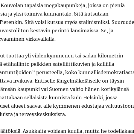
 Kouvolan tapaisia megakaupunkeja, joissa on pieniä
sia ja yksi toimiva kunnantalo. Sitä kutsutaan
ietenkin. Sitä voisi kutsua myös stalinismiksi. Suuruud
ostoliiton kestävin perintö länsimaissa. Se, ja
vaaminen virkavallalla.
ut tuottaa yli viidenkymmenen tai sadan kilometrin
etähallinto pelkkien satelliittikuvien ja kalliilla
iantuntijoiden” perusteella, koko kunnallisdemokratiast
ttava irvikuva. Entiselle längelmäkeläiselle on täysin
Jämsän kaupunki vai Suomen valtio hänen kotikylänsä
attakaan sellaisista kunnista kuin Helsinki, jossa
set alueet saavat alle kymmenen edustajaa valtuustoon
ista ja terveyskeskuksista.
ätöksiä. Asukkaita voidaan kuulla, mutta he todellakaa