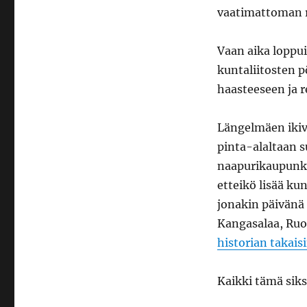
vaatimattoman r
Vaan aika loppui
kuntaliitosten p
haasteeseen ja r
Längelmäen ikiva
pinta-alaltaan 
naapurikaupunkej
etteikö lisää kun
jonakin päivänä 
Kangasalaa, Ruov
historian takais
Kaikki tämä sik