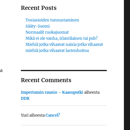
Recent Posts
Tosiasioiden tunnustaminen
Sääty-Suomi
Normaalit ruokajuomat
Mikä ei ole vanha, irlantilainen tai pub?
Miehiä jotka vihaavat naisia jotka vihaavat
miehiä jotka vihaavat lastenhoitoa
ma
Recent Comments
Imperiumin raunio – Kaasuputki
aiheesta
DDR
Yuri
aiheesta
Cancel?