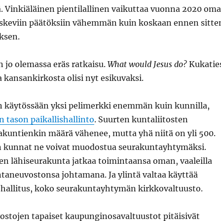
ä. Vinkiäläinen pientilallinen vaikuttaa vuonna 2020 om
skeviin päätöksiin vähemmän kuin koskaan ennen sitte
ksen.
on jo olemassa eräs ratkaisu.
What would Jesus do?
Kukatie
a kansankirkosta olisi nyt esikuvaksi.
n käytössään yksi pelimerkki enemmän kuin kunnilla,
 tason paikallishallinto
. Suurten kuntaliitosten
akuntienkin määrä vähenee, mutta yhä niitä on yli 500.
n kunnat ne voivat muodostua seurakuntayhtymäksi.
nen lähiseurakunta jatkaa toimintaansa oman, vaaleilla
taneuvostonsa johtamana. Ja ylintä valtaa käyttää
tohallitus, koko seurakuntayhtymän kirkkovaltuusto.
stojen tapaiset kaupunginosavaltuustot pitäisivät