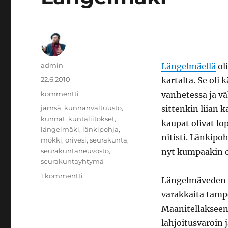
Kirjoittaja
admin
Längelmäellä
ol
Julkaistu
22.6.2010
kartalta. Se oli
Kategoriat
kommentti
vanhetessa ja v
Avainsanat
jämsä
,
kunnanvaltuusto
,
sittenkin liian k
kunnat
,
kuntaliitokset
,
kaupat olivat lo
längelmäki
,
länkipohja
,
nitisti. Länkipoh
mökki
,
orivesi
,
seurakunta
,
seurakuntaneuvosto
,
nyt kumpaakin o
seurakuntayhtymä
artikkeliin
1 kommentti
Längelmäveden r
Längelmäki
varakkaita tampe
Maanitellakseen 
lahjoitusvaroin 