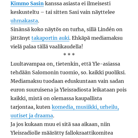
Kimmo Sasin
kanssa asiasta ei ilmeisesti
keskusteltu – tai sitten Sasi vain näyttelee
uhmakasta
.
Sinänsä koko näytös on turha, sillä Lindén on
jättänyt
takaportin auki
. Ehkäpä mediamaksu
vielä palaa tällä vaalikaudella!
* * *
Luultavampaa on, tietenkin, että Yle-asiassa
tehdään Salomonin tuomio, so. kaikki puoliksi.
Mediamaksu tuodaan eduskuntaan vain sadan
euron suuruisena ja Yleisradiosta leikataan pois
kaikki, mistä on olemassa kaupallista
tarjontaa, kuten
komedia, musiikki, urheilu,
uutiset ja draama
.
Ja jos kukaan muu ei sitä saa aikaan, niin
Yleisradiolle määrätty fallokraattikomitea