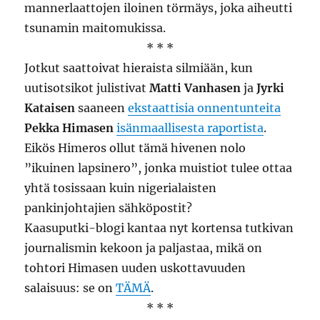
mannerlaattojen iloinen törmäys, joka aiheutti
tsunamin maitomukissa.
* * *
Jotkut saattoivat hieraista silmiään, kun
uutisotsikot julistivat
Matti Vanhasen
ja
Jyrki
Kataisen
saaneen
ekstaattisia onnentunteita
Pekka Himasen
isänmaallisesta raportista
.
Eikös Himeros ollut tämä hivenen nolo
”ikuinen lapsinero”, jonka muistiot tulee ottaa
yhtä tosissaan kuin nigerialaisten
pankinjohtajien sähköpostit?
Kaasuputki-blogi kantaa nyt kortensa tutkivan
journalismin kekoon ja paljastaa, mikä on
tohtori Himasen uuden uskottavuuden
salaisuus: se on
TÄMÄ
.
* * *