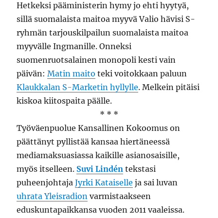
Hetkeksi pääministerin hymy jo ehti hyytyä,
sillä suomalaista maitoa myyvä Valio hävisi S-
ryhmän tarjouskilpailun suomalaista maitoa
myyvälle Ingmanille. Onneksi
suomenruotsalainen monopoli kesti vain
päivän:
Matin maito
teki voitokkaan paluun
Klaukkalan S-Marketin hyllylle
. Melkein pitäisi
kiskoa kiitospaita päälle.
* * *
Työväenpuolue Kansallinen Kokoomus on
päättänyt pyllistää kansaa hiertäneessä
mediamaksuasiassa kaikille asianosaisille,
myös itselleen.
Suvi Lindén
tekstasi
puheenjohtaja
Jyrki Kataiselle
ja sai luvan
uhrata Yleisradion
varmistaakseen
eduskuntapaikkansa vuoden 2011 vaaleissa.