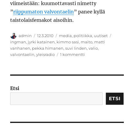
viimeistään: kuumottavasti nimetty
”
riippumaton valvontaelin
” panee kyllä
taistolaisfemakot aisoihin.
Kirjoittaja
Julkaistu
Kategoriat
Avainsana
admin
12.3.2010
media
,
politiikka
,
uutiset
ingman
,
jyrki katainen
,
kimmo sasi
,
maito
,
matti
vanhanen
,
pekka himanen
,
suvi linden
,
valio
,
artikkeliin
valvontaelin
,
yleisradio
1 kommentti
Mikä
on
suvaitsevaiston
kanta
laktoosi-
Etsi
intoleranssiin?
ETSI