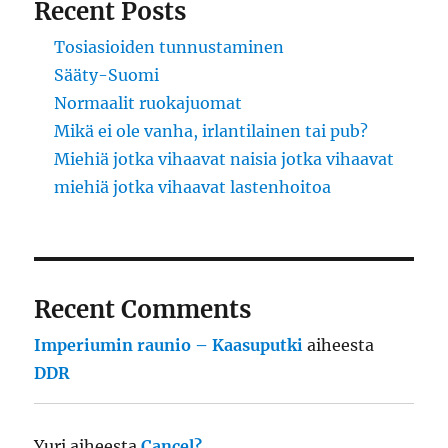
Recent Posts
Tosiasioiden tunnustaminen
Sääty-Suomi
Normaalit ruokajuomat
Mikä ei ole vanha, irlantilainen tai pub?
Miehiä jotka vihaavat naisia jotka vihaavat
miehiä jotka vihaavat lastenhoitoa
Recent Comments
Imperiumin raunio – Kaasuputki
aiheesta
DDR
Yuri
aiheesta
Cancel?