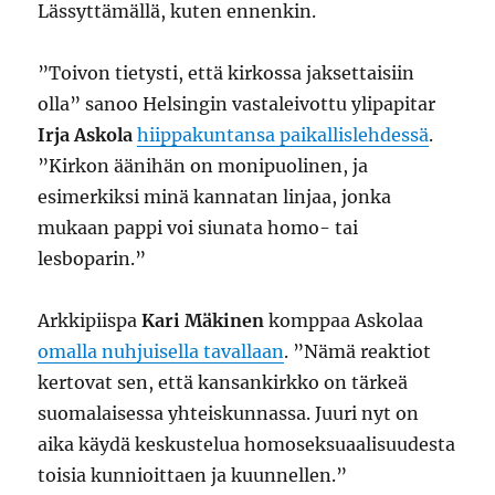
Lässyttämällä, kuten ennenkin.
”Toivon tietysti, että kirkossa jaksettaisiin
olla” sanoo Helsingin vastaleivottu ylipapitar
Irja Askola
hiippakuntansa paikallislehdessä
.
”Kirkon äänihän on monipuolinen, ja
esimerkiksi minä kannatan linjaa, jonka
mukaan pappi voi siunata homo- tai
lesboparin.”
Arkkipiispa
Kari Mäkinen
komppaa Askolaa
omalla nuhjuisella tavallaan
. ”Nämä reaktiot
kertovat sen, että kansankirkko on tärkeä
suomalaisessa yhteiskunnassa. Juuri nyt on
aika käydä keskustelua homoseksuaalisuudesta
toisia kunnioittaen ja kuunnellen.”