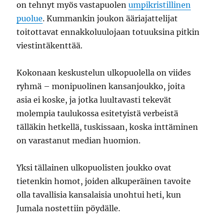
on tehnyt myös vastapuolen
umpikristillinen
puolue
. Kummankin joukon ääriajattelijat
toitottavat ennakkoluulojaan totuuksina pitkin
viestintäkenttää.
Kokonaan keskustelun ulkopuolella on viides
ryhmä – monipuolinen kansanjoukko, joita
asia ei koske, ja jotka luultavasti tekevät
molempia taulukossa esitetyistä verbeistä
tälläkin hetkellä, tuskissaan, koska inttäminen
on varastanut median huomion.
Yksi tällainen ulkopuolisten joukko ovat
tietenkin homot, joiden alkuperäinen tavoite
olla tavallisia kansalaisia unohtui heti, kun
Jumala nostettiin pöydälle.