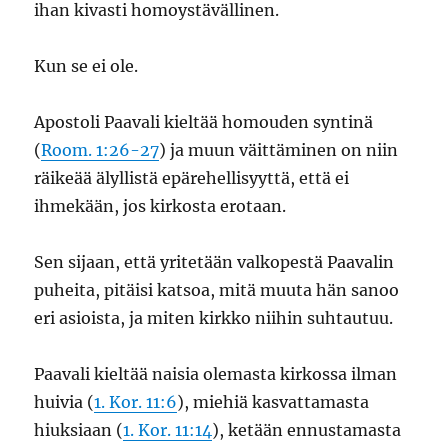
ihan kivasti homoystävällinen.
Kun se ei ole.
Apostoli Paavali kieltää homouden syntinä
(
Room. 1:26-27
) ja muun väittäminen on niin
räikeää älyllistä epärehellisyyttä, että ei
ihmekään, jos kirkosta erotaan.
Sen sijaan, että yritetään valkopestä Paavalin
puheita, pitäisi katsoa, mitä muuta hän sanoo
eri asioista, ja miten kirkko niihin suhtautuu.
Paavali kieltää naisia olemasta kirkossa ilman
huivia (
1. Kor. 11:6
), miehiä kasvattamasta
hiuksiaan (
1. Kor. 11:14
), ketään ennustamasta