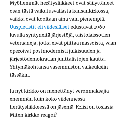
Myöhemmät herätysliikkeet ovat säilyttäneet
osan tästä vaikutusvallasta kansankirkossa,
vaikka ovat kooltaan aina vain pienempiä.
Uuspietistit eli viidesläiset
edustavat 1960-
luvulla syntyneitä järjestöjä, taistolaissotien
veteraaneja, jotka eivät piittaa massoista, vaan
operoivat postmodernisti julkisuuden ja
järjestödemokratian junttalistojen kautta.
Yhtymäkohtansa vasemmiston vaikeuksiin
tässäkin.
Ja nyt kirkko on menettänyt veronmaksajia
enemmän kuin koko viidennessä
herätysliikkeessä on jäseniä. Kriisi on tosiasia.
Miten kirkko reagoi?