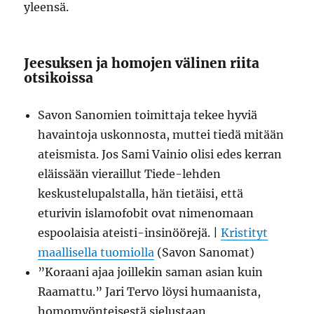
yleensä.
Jeesuksen ja homojen välinen riita
otsikoissa
Savon Sanomien toimittaja tekee hyviä
havaintoja uskonnosta, muttei tiedä mitään
ateismista. Jos Sami Vainio olisi edes kerran
eläissään vieraillut Tiede-lehden
keskustelupalstalla, hän tietäisi, että
eturivin islamofobit ovat nimenomaan
espoolaisia ateisti-insinöörejä. |
Kristityt
maallisella tuomiolla
(Savon Sanomat)
”Koraani ajaa joillekin saman asian kuin
Raamattu.” Jari Tervo löysi humaanista,
homomyönteisestä sielustaan