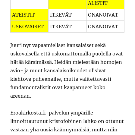
ALISTIT
ATEISTIT
ITKEVÄT
ONANOIVAT
USKOVAISET
ITKEVÄT
ONANOIVAT
Juuri nyt vapaamieliset kansalaiset sekä
uskovaisella että uskomattomalla puolella ovat
hätää kärsimässä. Heidän mielestään homojen
avio- ja muut kansalaisoikeudet olisivat
kiehtova puheenaihe, mutta valitettavasti
fundamentalistit ovat kaapanneet koko
areenan.
Eroakirkosta.fi-palvelun ympärille
linnoittautunut kristofobinen lahko on ottanut
vastaan yhä uusia käännynnäisiä, mutta niin