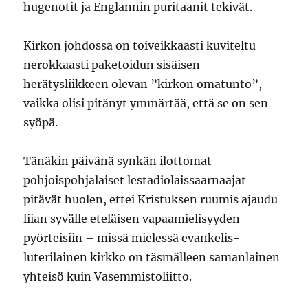
hugenotit ja Englannin puritaanit tekivät.
Kirkon johdossa on toiveikkaasti kuviteltu
nerokkaasti paketoidun sisäisen
herätysliikkeen olevan ”kirkon omatunto”,
vaikka olisi pitänyt ymmärtää, että se on sen
syöpä.
Tänäkin päivänä synkän ilottomat
pohjoispohjalaiset lestadiolaissaarnaajat
pitävät huolen, ettei Kristuksen ruumis ajaudu
liian syvälle eteläisen vapaamielisyyden
pyörteisiin – missä mielessä evankelis-
luterilainen kirkko on täsmälleen samanlainen
yhteisö kuin Vasemmistoliitto.