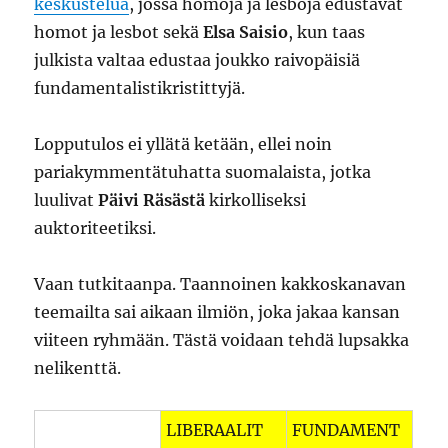
keskustelua
, jossa homoja ja lesboja edustavat
homot ja lesbot sekä
Elsa Saisio
, kun taas
julkista valtaa edustaa joukko raivopäisiä
fundamentalistikristittyjä.
Lopputulos ei yllätä ketään, ellei noin
pariakymmentätuhatta suomalaista, jotka
luulivat
Päivi Räsästä
kirkolliseksi
auktoriteetiksi.
Vaan tutkitaanpa. Taannoinen kakkoskanavan
teemailta sai aikaan ilmiön, joka jakaa kansan
viiteen ryhmään. Tästä voidaan tehdä lupsakka
nelikenttä.
LIBERAALIT
FUNDAMENT