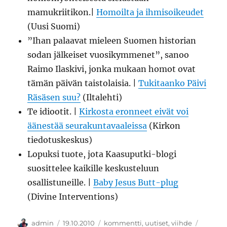
mamukriitikon.|
Homoilta ja ihmisoikeudet
(Uusi Suomi)
”Ihan palaavat mieleen Suomen historian
sodan jälkeiset vuosikymmenet”, sanoo
Raimo Ilaskivi, jonka mukaan homot ovat
tämän päivän taistolaisia. |
Tukitaanko Päivi
Räsäsen suu?
(Iltalehti)
Te idiootit. |
Kirkosta eronneet eivät voi
äänestää seurakuntavaaleissa
(Kirkon
tiedotuskeskus)
Lopuksi tuote, jota Kaasuputki-blogi
suosittelee kaikille keskusteluun
osallistuneille. |
Baby Jesus Butt-plug
(Divine Interventions)
Kirjoittaja
Julkaistu
Kategoriat
Avainsa
admin
19.10.2010
kommentti
,
uutiset
,
viihde