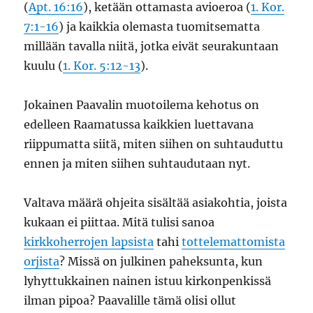
(
Apt. 16:16
), ketään ottamasta avioeroa (
1. Kor.
7:1-16
) ja kaikkia olemasta tuomitsematta
millään tavalla niitä, jotka eivät seurakuntaan
kuulu (
1. Kor. 5:12-13
).
Jokainen Paavalin muotoilema kehotus on
edelleen Raamatussa kaikkien luettavana
riippumatta siitä, miten siihen on suhtauduttu
ennen ja miten siihen suhtaudutaan nyt.
Valtava määrä ohjeita sisältää asiakohtia, joista
kukaan ei piittaa. Mitä tulisi sanoa
kirkkoherrojen lapsista
tahi
tottelemattomista
orjista
? Missä on julkinen paheksunta, kun
lyhyttukkainen nainen istuu kirkonpenkissä
ilman pipoa? Paavalille tämä olisi ollut