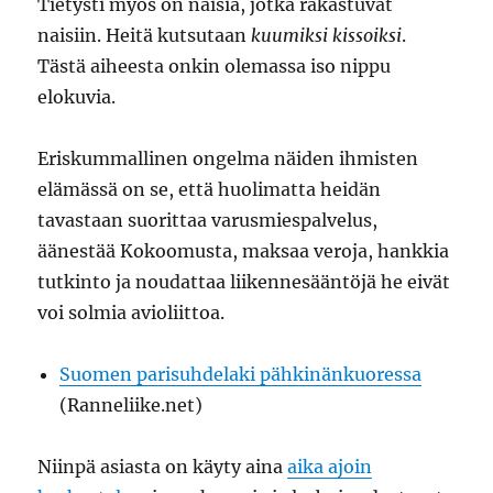
Tietysti myös on naisia, jotka rakastuvat
naisiin. Heitä kutsutaan
kuumiksi kissoiksi
.
Tästä aiheesta onkin olemassa iso nippu
elokuvia.
Eriskummallinen ongelma näiden ihmisten
elämässä on se, että huolimatta heidän
tavastaan suorittaa varusmiespalvelus,
äänestää Kokoomusta, maksaa veroja, hankkia
tutkinto ja noudattaa liikennesääntöjä he eivät
voi solmia avioliittoa.
Suomen parisuhdelaki pähkinänkuoressa
(Ranneliike.net)
Niinpä asiasta on käyty aina
aika ajoin