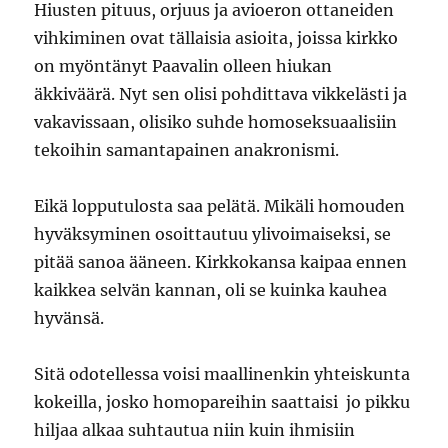
Hiusten pituus, orjuus ja avioeron ottaneiden
vihkiminen ovat tällaisia asioita, joissa kirkko
on myöntänyt Paavalin olleen hiukan
äkkiväärä. Nyt sen olisi pohdittava vikkelästi ja
vakavissaan, olisiko suhde homoseksuaalisiin
tekoihin samantapainen anakronismi.
Eikä lopputulosta saa pelätä. Mikäli homouden
hyväksyminen osoittautuu ylivoimaiseksi, se
pitää sanoa ääneen. Kirkkokansa kaipaa ennen
kaikkea selvän kannan, oli se kuinka kauhea
hyvänsä.
Sitä odotellessa voisi maallinenkin yhteiskunta
kokeilla, josko homopareihin saattaisi jo pikku
hiljaa alkaa suhtautua niin kuin ihmisiin