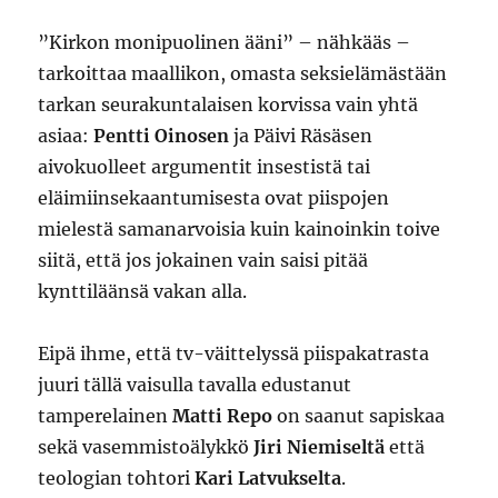
”Kirkon monipuolinen ääni” – nähkääs –
tarkoittaa maallikon, omasta seksielämästään
tarkan seurakuntalaisen korvissa vain yhtä
asiaa:
Pentti Oinosen
ja Päivi Räsäsen
aivokuolleet argumentit insestistä tai
eläimiinsekaantumisesta ovat piispojen
mielestä samanarvoisia kuin kainoinkin toive
siitä, että jos jokainen vain saisi pitää
kynttiläänsä vakan alla.
Eipä ihme, että tv-väittelyssä piispakatrasta
juuri tällä vaisulla tavalla edustanut
tamperelainen
Matti Repo
on saanut sapiskaa
sekä vasemmistoälykkö
Jiri Niemiseltä
että
teologian tohtori
Kari Latvukselta
.