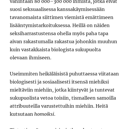
vähintään 80 000–300 000 ihmistä, jotka eivät
suosi seksuaalisessa kanssakäymisessään
tavanomaista siittimen viemistä emättimeen
lisääntymistarkoituksessa. Heillä on näiden
seksiharrastustensa ohella myös paha tapa
aivan rakastumalla rakastua johonkin muuhun
kuin vastakkaista biologista sukupuolta
olevaan ihmiseen.
Useimmiten heikäläisistä puhuttaessa viitataan
biologisesti ja sosiaalisesti itsensä miehiksi
mieltäviin miehiin, jotka kiintyvät ja tuntevat
sukupuolista vetoa toisiin, tismalleen samoilla
attribuuteilla varustettuihin miehiin. Heitä
kutsutaan
homoiksi
.