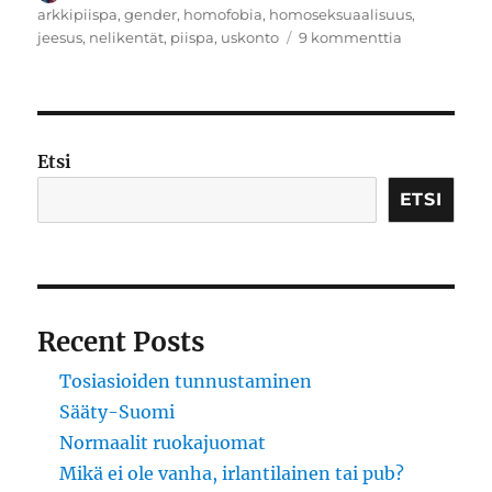
arkkipiispa
,
gender
,
homofobia
,
homoseksuaalisuus
,
artikkeliin
jeesus
,
nelikentät
,
piispa
,
uskonto
9 kommenttia
Kuka
sai
kakkosta
homoilta?
Etsi
ETSI
Recent Posts
Tosiasioiden tunnustaminen
Sääty-Suomi
Normaalit ruokajuomat
Mikä ei ole vanha, irlantilainen tai pub?