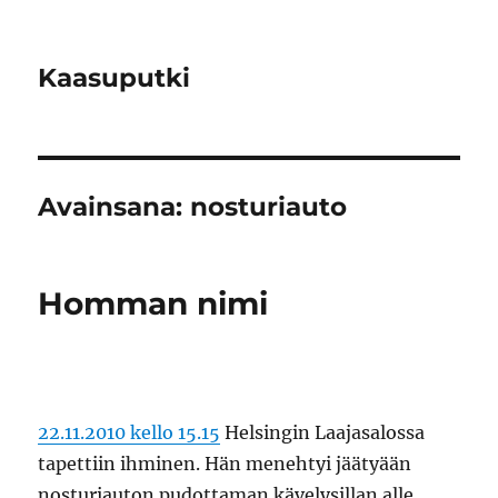
Kaasuputki
Avainsana:
nosturiauto
Homman nimi
22.11.2010 kello 15.15
Helsingin Laajasalossa
tapettiin ihminen. Hän menehtyi jäätyään
nosturiauton pudottaman kävelysillan alle.