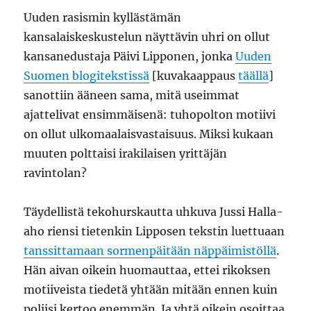
Uuden rasismin kyllästämän
kansalaiskeskustelun näyttävin uhri on ollut
kansanedustaja Päivi Lipponen, jonka
Uuden
Suomen blogitekstissä
[kuvakaappaus
täällä
]
sanottiin ääneen sama, mitä useimmat
ajattelivat ensimmäisenä: tuhopolton motiivi
on ollut ulkomaalaisvastaisuus. Miksi kukaan
muuten polttaisi irakilaisen yrittäjän
ravintolan?
Täydellistä tekohurskautta uhkuva Jussi Halla-
aho riensi tietenkin Lipposen tekstin luettuaan
tanssittamaan sormenpäitään näppäimistöllä
.
Hän aivan oikein huomauttaa, ettei rikoksen
motiiveista tiedetä yhtään mitään ennen kuin
poliisi kertoo enemmän. Ja yhtä oikein osoittaa