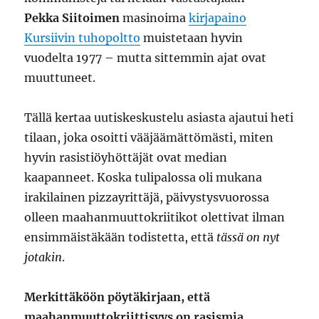
Pekka Siitoimen
masinoima
kirjapaino
Kursiivin tuhopoltto
muistetaan hyvin
vuodelta 1977 – mutta sittemmin ajat ovat
muuttuneet.
Tällä kertaa uutiskeskustelu asiasta ajautui heti
tilaan, joka osoitti vääjäämättömästi, miten
hyvin rasistiöyhöttäjät ovat median
kaapanneet. Koska tulipalossa oli mukana
irakilainen pizzayrittäjä, päivystysvuorossa
olleen maahanmuuttokriitikot olettivat ilman
ensimmäistäkään todistetta, että
tässä on nyt
jotakin
.
Merkittäköön pöytäkirjaan, että
maahanmuuttokriittisyys on rasismia.