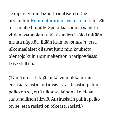
Tampereen murhapolttouutisen tultua
otsikoihin
Hommaforumin keskustelut
lähtivät
oitis näille linjoille. Spekulaatioon ei vaadittu
yhden osapuolen irakilaisuuden lisäksi mitään
muuta näyttöä. Ikään kuin
toivottaisiin
, että
ulkomaalaiset olisivat juuri niin kauheita
olentoja kuin Hommakerhon baaripöydässä
taivasteltiin.
(Tämä on se tekijä, mikä voimakkaimmin
erottaa rasistin antirasistista. Rasistin pahin
pelko on se, että ulkomaalainen ei olekaan
saatanallinen hirviö. Antirasistin pahin pelko
on se, että rasisti on oikeasti rasisti.)