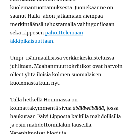
kuolemantuottamuksesta. Juonekäänne on
saanut Halla-ahon jatkamaan aiempaa
merkintäänsä tehostamalla vahingoniloaan
sekä Lipposen
pahoittelemaan
äkkipikaisuuttaan
.
Umpi-isänmaallisissa verkkokeskusteluissa
juhlitaan. Maahanmuuttokriitikot ovat harvoin
olleet yhtä iloisia kolmen suomalaisen
kuolemasta kuin nyt.
Tällä hetkellä Hommassa on
kolmattakymmentä sivua
äbäläwäbälää
, jossa
haukutaan Päivi Lipposta kaikilla mahdollisilla
ja osin mahdottomillakin lauseilla.
Verenhimoiset blogit ja