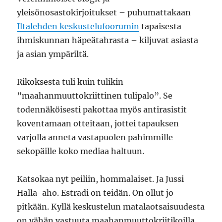
yleisönosastokirjoitukset – puhumattakaan
Iltalehden keskustelufoorumin
tapaisesta
ihmiskunnan häpeätahrasta – kiljuvat asiasta
ja asian ympäriltä.
Rikoksesta tuli kuin tulikin
”maahanmuuttokriittinen tulipalo”. Se
todennäköisesti pakottaa myös antirasistit
koventamaan otteitaan, jottei tapauksen
varjolla anneta vastapuolen pahimmille
sekopäille koko mediaa haltuun.
Katsokaa nyt peiliin, hommalaiset. Ja Jussi
Halla-aho. Estradi on teidän. On ollut jo
pitkään. Kyllä keskustelun matalaotsaisuudesta
on vähän vastuuta maahanmuuttokriitikoilla