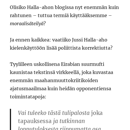
Olisiko Halla-ahon blogissa nyt enemmän kuin
rahtunen – tuttua termiä käyttääksemme –
moraalisäteilyä
?
Ja ennen kaikkea: vaatiiko Jussi Halla-aho
kielenkäyttöön lisää poliittista korrektiutta?
Tyylilleen uskollisena Eirabian suurmufti
kaunistaa tekstinsä virkkeellä, joka kuvastaa
enemmän maahanmuuttokriitikoiden
ajatusmaailmaa kuin heidän opponentiensa
toimintatapoja:
Vai tuleeko tästä tulipalosta
joka
tapauksessa
ja tutkinnan
lopputuloksesta riippumatta osa