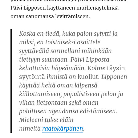
Päivi Lipposen käyttäneen murhenäytelmää
oman sanomansa levittämiseen.
Koska en tiedä, kuka palon sytytti ja
miksi, en toistaiseksi osoittele
syyttävällä sormellani mihinkään
tiettyyn suuntaan. Päivi Lipposta
kehottaisin häpeämään. Kolme
täysin
syytöntä
ihmistä on
kuollut
. Lipponen
käyttää heitä oman kilpensä
kiillottamiseen, populistiseen pelon ja
vihan lietsontaan sekä oman
poliittisen agendansa edistämiseen.
Mieleeni tulee eläin
nimeltä
raatokärpänen
.