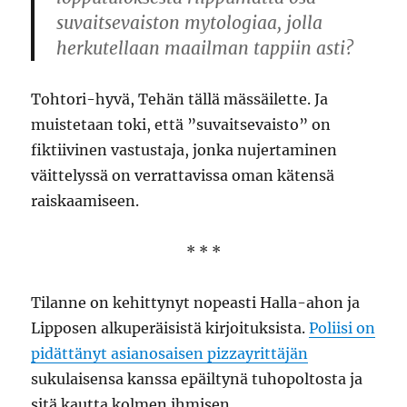
suvaitsevaiston mytologiaa, jolla
herkutellaan maailman tappiin asti?
Tohtori-hyvä, Tehän tällä mässäilette. Ja
muistetaan toki, että ”suvaitsevaisto” on
fiktiivinen vastustaja, jonka nujertaminen
väittelyssä on verrattavissa oman kätensä
raiskaamiseen.
* * *
Tilanne on kehittynyt nopeasti Halla-ahon ja
Lipposen alkuperäisistä kirjoituksista.
Poliisi on
pidättänyt asianosaisen pizzayrittäjän
sukulaisensa kanssa epäiltynä tuhopoltosta ja
sitä kautta kolmen ihmisen