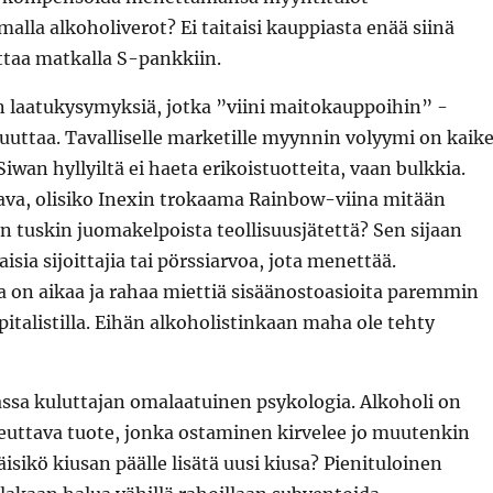
alla alkoholiverot? Ei taitaisi kauppiasta enää siinä
ttaa matkalla S-pankkiin.
n laatukysymyksiä, jotka ”viini maitokauppoihin” -
uuttaa. Tavalliselle marketille myynnin volyymi on kaik
Siwan hyllyiltä ei haeta erikoistuotteita, vaan bulkkia.
tava, olisiko Inexin trokaama Rainbow-viina mitään
 tuskin juomakelpoista teollisuusjätettä? Sen sijaan
haisia sijoittajia tai pörssiarvoa, jota menettää.
a on aikaa ja rahaa miettiä sisäänostoasioita paremmin
pitalistilla. Eihän alkoholistinkaan maha ole tehty
assa kuluttajan omalaatuinen psykologia. Alkoholi on
heuttava tuote, jonka ostaminen kirvelee jo muutenkin
isikö kiusan päälle lisätä uusi kiusa? Pienituloinen