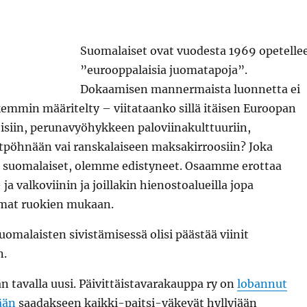
Suomalaiset ovat vuodesta 1969 opetelle
”eurooppalaisia juomatapoja”.
Dokaamisen mannermaista luonnetta ei
emmin määritelty – viitataanko sillä itäisen Euroopan
eisiin, perunavyöhykkeen paloviinakulttuuriin,
utpöhnään vai ranskalaiseen maksakirroosiin? Joka
 suomalaiset, olemme edistyneet. Osaamme erottaa
ja valkoviinin ja joillakin hienostoalueilla jopa
mat ruokien mukaan.
uomalaisten sivistämisessä olisi päästää viinit
n.
än tavalla uusi. Päivittäistavarakauppa ry on
lobannut
ään
saadakseen kaikki-paitsi-väkevät hyllyjään