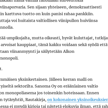
lakaan halua vähillä rahoillaan subventoida
iinaporvaria. Sen sijaan yhteiseen, demokraattisesti
in karttuva tuotto on kuin panisi rahaa pankkiin.
uttaja voi huitaista valtiollisen viinipullon huiviinsa
nnolla.
tää umpikujalta, mutta oikeasti, hyvät kuluttajat, tutkija
ä arvoisat kauppiaat, tämä kakku voidaan sekä syödä että
taan viinanmyynti ja säilytetään Alkon
monopoli.
t.
mmäisen yksinkertainen. Jälleen kerran malli on
tyiseltä sektorilta. Sanoma Oy on eräänlainen valtio
lä on monopoliasema jos toinenkin hoteissaan. Ennen
 tytäryhtiö, Rautakirja,
on kokonainen yksinoikeuksie
essa ei myydä kirjoja tai näytetä elokuvia ilman, että ra