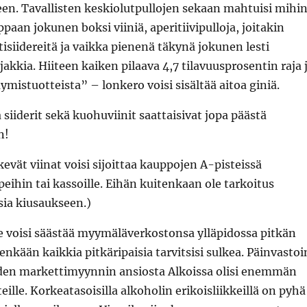
en. Tavallisten keskiolutpullojen sekaan mahtuisi mihi
paan jokunen boksi viiniä, aperitiivipulloja, joitakin
isiidereitä ja vaikka pienenä täkynä jokunen lesti
kkia. Hiiteen kaiken pilaava 4,7 tilavuusprosentin raja 
mistuotteista” – lonkero voisi sisältää aitoa giniä.
a siiderit sekä kuohuviinit saattaisivat jopa päästä
n!
kevät viinat voisi sijoittaa kauppojen A-pisteissä
peihin tai kassoille. Eihän kuitenkaan ole tarkoitus
sia kiusaukseen.)
e voisi säästää myymäläverkostonsa ylläpidossa pitkän
enkään kaikkia pitkäripaisia tarvitsisi sulkea. Päinvastoi
en markettimyynnin ansiosta Alkoissa olisi enemmän
teille. Korkeatasoisilla alkoholin erikoisliikkeillä on pyhä