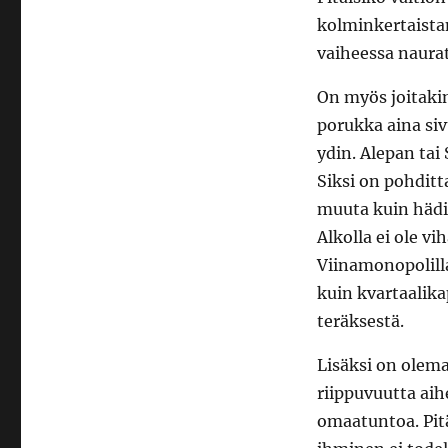
kolminkertaistam
vaiheessa naura
On myös joitaki
porukka aina siv
ydin. Alepan tai 
Siksi on pohdit
muuta kuin hädin
Alkolla ei ole vi
Viinamonopolill
kuin kvartaalika
teräksestä.
Lisäksi on olem
riippuvuutta ai
omaatuntoa. Pitä