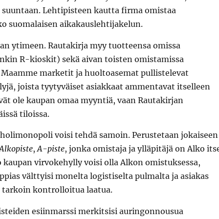
 suuntaan. Lehtipisteen kautta firma omistaa
o suomalaisen aikakauslehtijakelun.
sian ytimeen. Rautakirja myy tuotteensa omissa
enkin R-kioskit) sekä aivan toisten omistamissa
 Maamme marketit ja huoltoasemat pullistelevat
lyjä, joista tyytyväiset asiakkaat ammentavat itselleen
ivät ole kaupan omaa myyntiä, vaan Rautakirjan
issä tiloissa.
oholimonopoli voisi tehdä samoin. Perustetaan jokaiseen
Alkopiste
,
A-piste
, jonka omistaja ja ylläpitäjä on Alko its
o kaupan virvokehylly voisi olla Alkon omistuksessa,
ppias välttyisi monelta logistiselta pulmalta ja asiakas
 tarkoin kontrolloitua laatua.
isteiden esiinmarssi merkitsisi auringonnousua