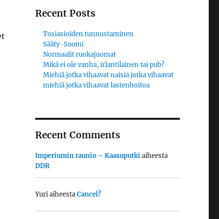
Recent Posts
Tosiasioiden tunnustaminen
et
Sääty-Suomi
Normaalit ruokajuomat
Mikä ei ole vanha, irlantilainen tai pub?
Miehiä jotka vihaavat naisia jotka vihaavat
miehiä jotka vihaavat lastenhoitoa
Recent Comments
Imperiumin raunio – Kaasuputki
aiheesta
DDR
Yuri
aiheesta
Cancel?