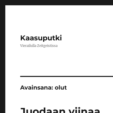
Kaasuputki
Vierailulla Zeitgeistissa
Avainsana:
olut
Juodaan viinaa