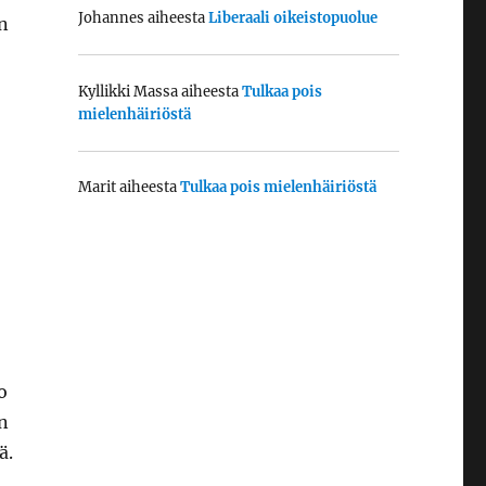
Johannes
aiheesta
Liberaali oikeistopuolue
n
Kyllikki Massa
aiheesta
Tulkaa pois
mielenhäiriöstä
Marit
aiheesta
Tulkaa pois mielenhäiriöstä
o
n
ä.