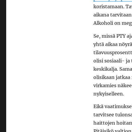
koristamaan. Ta
aikana tarvitaa
Alkoholi on meg
Se, missä PTY aj
yhtä aikaa nöyrä
tilavuusprosent
olisi sosiaali- 
keskikalja. Sama
olisikaan jatka
virkamies näkee 
nykyiselleen.
Eikä vaatimuksen
tarvitsee tulons
haittojen hoitam
Pitäisikö valti