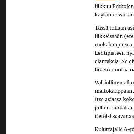
liikkuu Erkkojen
käytännössä kok
Tässä tullaan a
liikkeissään (et
ruokakaupoissa.
Lehtipisteen hyl
elämyksiä. Ne e
liiketoimintaa nä
Valtiollinen alk
maitokauppaan
Itse asiassa kok
jolloin ruokakau
tietäisi saavansa
Kuluttajalle A-p