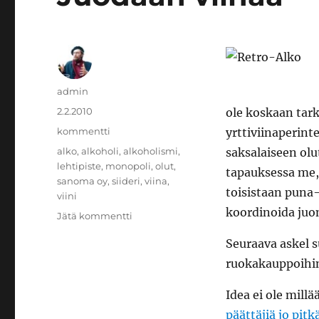
Kirjoittaja
admin
Julkaistu
2.2.2010
ole koskaan tark
Kategoriat
kommentti
yrttiviinaperint
Avainsanat
alko
,
alkoholi
,
alkoholismi
,
saksalaiseen ol
lehtipiste
,
monopoli
,
olut
,
tapauksessa me,
sanoma oy
,
siideri
,
viina
,
toisistaan puna- 
viini
koordinoida juo
artikkeliin
Jätä kommentti
Juodaan
Seuraava askel s
viinaa
ruokakauppoihi
Idea ei ole millä
päättäjiä jo pitk