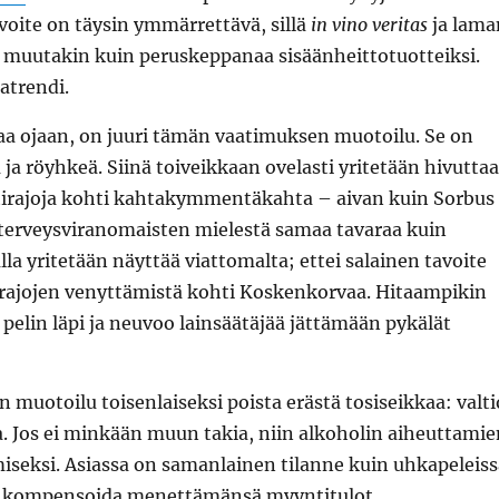
voite on täysin ymmärrettävä, sillä
in vino veritas
ja lama
n muutakin kuin peruskeppanaa sisäänheittotuotteiksi.
atrendi.
aa ojaan, on juuri tämän vaatimuksen muotoilu. Se on
 ja röyhkeä. Siinä toiveikkaan ovelasti yritetään hivuttaa
tirajoja kohti kahtakymmentäkahta – aivan kuin Sorbus
ja terveysviranomaisten mielestä samaa tavaraa kuin
lla yritetään näyttää viattomalta; ettei salainen tavoite
a rajojen venyttämistä kohti Koskenkorvaa. Hitaampikin
pelin läpi ja neuvoo lainsäätäjää jättämään pykälät
 muotoilu toisenlaiseksi poista erästä tosiseikkaa: valti
a. Jos ei minkään muun takia, niin alkoholin aiheuttamie
iseksi. Asiassa on samanlainen tilanne kuin uhkapeleiss
on kompensoida menettämänsä myyntitulot