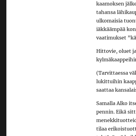
kaamoksen jälke
tahansa lähikaup
ulkomaisia tuont
iäkkäämpää konja
vaatimukset ”käy
Hittovie, oluet j
kylmäkaappeihi
(Tarvittaessa vä
lukittuihin kaap
saattaa kansalai
Samalla Alko its
pennin. Eikä sitt
menekkituotteid
tilaa erikoistuot