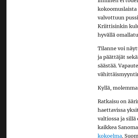
ihminen ei todel
kokoomuslaista v
valvottuun pussi
Kriittisinkin kul
hyvällä omallatu
Tilanne voi näyt
ja päättäjät sek
säästää. Vapaute
vähittäismyynti
Kyllä, molemma
Ratkaisu on ääri
haettavissa yksi
valtiossa ja sil
kaikkea Sanoman
kokoelma
. Suom