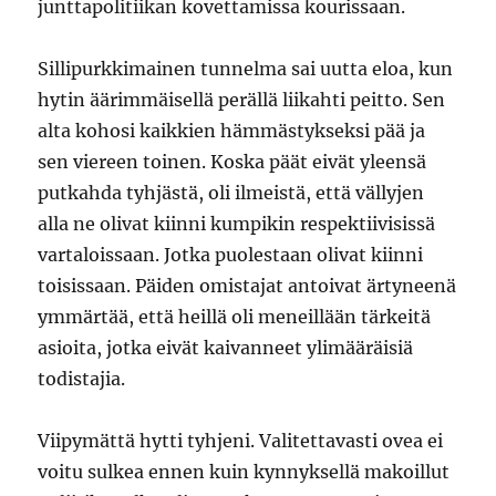
junttapolitiikan kovettamissa kourissaan.
Sillipurkkimainen tunnelma sai uutta eloa, kun
hytin äärimmäisellä perällä liikahti peitto. Sen
alta kohosi kaikkien hämmästykseksi pää ja
sen viereen toinen. Koska päät eivät yleensä
putkahda tyhjästä, oli ilmeistä, että vällyjen
alla ne olivat kiinni kumpikin respektiivisissä
vartaloissaan. Jotka puolestaan olivat kiinni
toisissaan. Päiden omistajat antoivat ärtyneenä
ymmärtää, että heillä oli meneillään tärkeitä
asioita, jotka eivät kaivanneet ylimääräisiä
todistajia.
Viipymättä hytti tyhjeni. Valitettavasti ovea ei
voitu sulkea ennen kuin kynnyksellä makoillut