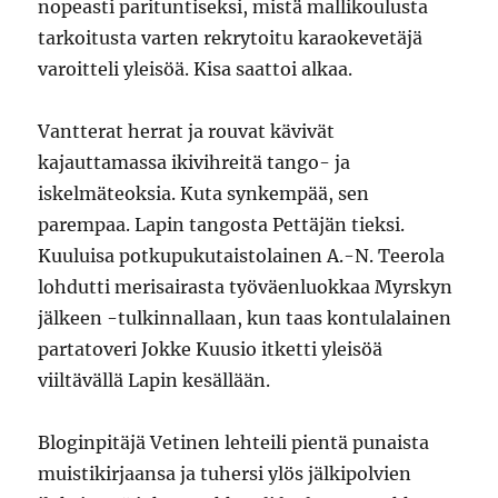
nopeasti parituntiseksi, mistä mallikoulusta
tarkoitusta varten rekrytoitu karaokevetäjä
varoitteli yleisöä. Kisa saattoi alkaa.
Vantterat herrat ja rouvat kävivät
kajauttamassa ikivihreitä tango- ja
iskelmäteoksia. Kuta synkempää, sen
parempaa. Lapin tangosta Pettäjän tieksi.
Kuuluisa potkupukutaistolainen A.-N. Teerola
lohdutti merisairasta työväenluokkaa Myrskyn
jälkeen -tulkinnallaan, kun taas kontulalainen
partatoveri Jokke Kuusio itketti yleisöä
viiltävällä Lapin kesällään.
Bloginpitäjä Vetinen lehteili pientä punaista
muistikirjaansa ja tuhersi ylös jälkipolvien