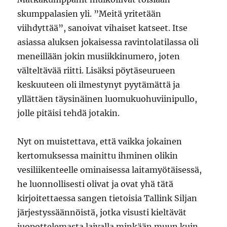
skumppalasien yli. ”Meitä yritetään
viihdyttää”, sanoivat vihaiset katseet. Itse
asiassa aluksen jokaisessa ravintolatilassa oli
meneillään jokin musiikkinumero, joten
välteltävää riitti. Lisäksi pöytäseurueen
keskuuteen oli ilmestynyt pyytämättä ja
yllättäen täysinäinen luomukuohuviinipullo,
jolle pitäisi tehdä jotakin.
Nyt on muistettava, että vaikka jokainen
kertomuksessa mainittu ihminen olikin
vesiliikenteelle ominaisessa laitamyötäisessä,
he luonnollisesti olivat ja ovat yhä tätä
kirjoitettaessa sangen tietoisia Tallink Siljan
järjestyssäännöistä, jotka visusti kieltävät
juopottelemasta laivalla minkään muun kuin