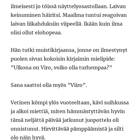
ilmeisesti jo töissä näyttelyosastollaan. Laivan
keinuminen häiritsi. Maailma tuntui reagoivan
laivan liikahduksiin viipeellä. Ikään kuin ilma
olisi ollut elohopeaa.
Hän tutki muistikirjaansa, jonne on ilmestynyt
puolen sivun kokoisin kirjaimin mielipide:
”Ulkona on Viro, voiko olla turhempaa?”
Sana saattoi olla myös ”Viiro”.
Vetinen kömpi ylös vuoteeltaan, kävi suihkussa
ja alkoi miettiä, miten hämmästyttävän hyvin
tämä neljättä päivää jatkunut juopottelu oli
onnistunut. Hirvittävää pämppäämistä ja silti
olo näin hyvä.