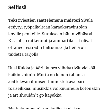
Seilissä
Tekstiviestien saattelemana maisteri Sivula
etsiytyi työpaikaltaan karaokeravintolan
koville penkeille. Surukseen hän myöhästyi.
Kisa oli jo ratkennut ja ammattilaiset olivat
ottaneet estradin haltuunsa. Ja heillä oli
taidetta tarjolla.
Uusi Kukka ja Ääri-kuoro viihdyttivät yleisöä
kaikin voimin. Mutta on kenen tahansa
ajattelevan ihmisen tunnustettava pari
tosiseikkaa: musiikkia voi kuunnella kotonakin
ja art shouldn’t go kapakka.
Matkakumppanit mulkoilivat toisiaan