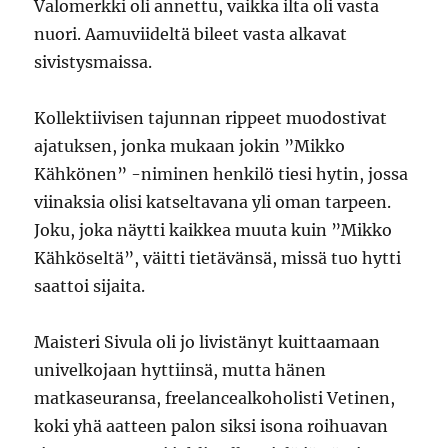
Valomerkki oli annettu, vaikka ilta oli vasta
nuori. Aamuviideltä bileet vasta alkavat
sivistysmaissa.
Kollektiivisen tajunnan rippeet muodostivat
ajatuksen, jonka mukaan jokin ”Mikko
Kähkönen” -niminen henkilö tiesi hytin, jossa
viinaksia olisi katseltavana yli oman tarpeen.
Joku, joka näytti kaikkea muuta kuin ”Mikko
Kähköseltä”, väitti tietävänsä, missä tuo hytti
saattoi sijaita.
Maisteri Sivula oli jo livistänyt kuittaamaan
univelkojaan hyttiinsä, mutta hänen
matkaseuransa, freelancealkoholisti Vetinen,
koki yhä aatteen palon siksi isona roihuavan