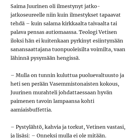
Saima Juurinen oli ilmestynyt jatko-
jatkoseureelle niin kuin ilmestykset tapaavat
tehdä – kuin salama kirkkaalta taivaalta tai
palava pensas autiomaassa. Teologi Vetisen
iloksi hän ei kuitenkaan pyrkinyt esiintymään
sanansaattajana tuonpuoleisilta voimilta, vaan
lähinnä pysymään hengissä.
– Mulla on tunnin kuluttua puoluevaltuusto ja
heti sen perään Vasemmistonaisten kokous,
Juurinen murahteli johdattaessaan hyvän
paimenen tavoin lampaansa kohti
aamiaisbuffettia.
– Pystylähtö, kahvia ja torkut, Vetinen vastasi,
ja lisäsi: – Onneksi mulla ei ole mitään.