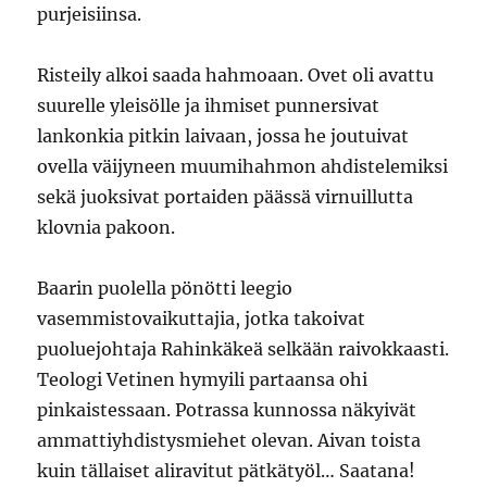
purjeisiinsa.
Risteily alkoi saada hahmoaan. Ovet oli avattu
suurelle yleisölle ja ihmiset punnersivat
lankonkia pitkin laivaan, jossa he joutuivat
ovella väijyneen muumihahmon ahdistelemiksi
sekä juoksivat portaiden päässä virnuillutta
klovnia pakoon.
Baarin puolella pönötti leegio
vasemmistovaikuttajia, jotka takoivat
puoluejohtaja Rahinkäkeä selkään raivokkaasti.
Teologi Vetinen hymyili partaansa ohi
pinkaistessaan. Potrassa kunnossa näkyivät
ammattiyhdistysmiehet olevan. Aivan toista
kuin tällaiset aliravitut pätkätyöl… Saatana!