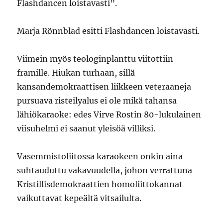
Flashdancen loistavasti”.
Marja Rönnblad esitti Flashdancen loistavasti.
Viimein myös teologinplanttu viitottiin
framille. Hiukan turhaan, sillä
kansandemokraattisen liikkeen veteraaneja
pursuava risteilyalus ei ole mikä tahansa
lähiökaraoke: edes Virve Rostin 80-lukulainen
viisuhelmi ei saanut yleisöä villiksi.
Vasemmistoliitossa karaokeen onkin aina
suhtauduttu vakavuudella, johon verrattuna
Kristillisdemokraattien homoliittokannat
vaikuttavat kepeältä vitsailulta.