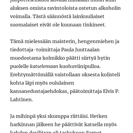
aluksen omista ravintoloista ostetun alkoholin
voimalla. Tästä säännöstä lainkuuliaiset
suomalaiset eivät ole kuunaan tinkineet.
Tämä mielessään maisterin, hengenmiehen ja
tiedottaja-toimittaja Paula Juuttaalan
muodostama kolmikko päätti siirtyä hytin
puolelle
katselemaan
kuohuviinipulloa.
Erehtymättömällä vaistollaan uksesta kolisteli
kohta läpi myös oululainen
kansanedustajaehdokas, päätoimittaja Elvis P.
Lahtinen.
Ja mihinpä yksi skumppa riittäisi. Hetken
harkinnan jälkeen he päättivät katsella myös
kahden desilitran eli taskukoon Fernet