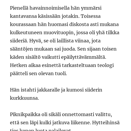
Pienellä havainnoimisella hän ymmärsi
kantavansa käsissään jotakin. Toisessa
kourassaan hän huomasi diskosta asti mukana
kulkeutuneen muovituopin, jossa oli yhä tilkka
siideriä. Hyvä, se oli laillista viinaa, jota
sääntöjen mukaan sai juoda. Sen sijaan toisen
käden sisältö vaikutti epäilyttävämmältä.
Hetken aikaa esinettä tarkasteltuaan teologi
päätteli sen olevan tuoli.
Hän istahti jakkaralle ja kumosi siiderin
kurkkuunsa.
Piknikpaikka oli sikäli onnettomasti valittu,
että sen läpi kulki jatkuva liikenne. Hytteihinsä
ties kenen luota palailevat