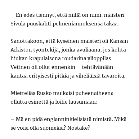
– En edes tiennyt, että niillä on nimi, maisteri
Sivula puuskahti pelmeniannoksensa takaa.
Sanottakoon, että kyseinen maisteri oli Kansan
Arkiston työntekijä, jonka avuliaana, jos kohta
hiukan krapulaisena roudarina ylioppilas
Vetinen oli ollut ennenkin – tehtävänään
kantaa erityisesti pitkiä ja viheliäisiä tavaroita.
Mietteliäs Rusko mulkaisi puheenaiheena
ollutta esinettä ja loihe lausumaan:
– Mä en pidä englanninkielisistä nimistä. Mikä
se voisi olla suomeksi? Nostake?