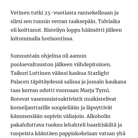
Vetinen tutki 25-vuotiasta rannekelloaan ja
siirsi sen tunnin verran taaksepäin. Talviaika
oli koittanut. Risteilyn loppu häämötti jälleen
loitommalla horisontissa.
Sunnuntain ohjelma oli aamun
puoluevaltuuston jälkeen viihdepitoinen.
Taikuri Luttinen väänsi kaskua Starlight
Palacen täpötäydessä salissa ja jossain kaukana
taas kerran odotti vuoroaan Marja Tyrni.
Rotevat vasemmistoaktivistit muikistelivat
komeljanttarille suupieliään ja läpsyttivät
kämmeniään sopivin väliajoin. Alkoholin
pakahduttava tuoksu lehahteli baaritiskiltä ja
tuopeista kääntäen pappiskokelaan vatsan yhä