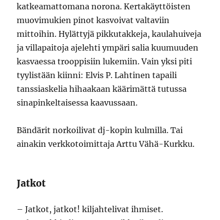
katkeamattomana norona. Kertakäyttöisten
muovimukien pinot kasvoivat valtaviin
mittoihin. Hylättyjä pikkutakkeja, kaulahuiveja
ja villapaitoja ajelehti ympäri salia kuumuuden
kasvaessa trooppisiin lukemiin. Vain yksi piti
tyylistään kiinni: Elvis P. Lahtinen tapaili
tanssiaskelia hihaakaan käärimättä tutussa
sinapinkeltaisessa kaavussaan.
Bändärit norkoilivat dj-kopin kulmilla. Tai
ainakin verkkotoimittaja Arttu Vähä-Kurkku.
Jatkot
– Jatkot, jatkot! kiljahtelivat ihmiset.