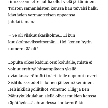
rinnassaan, ettei juhlia ollut vielä jättäminen.
Toisten samanlaisten kanssa hän taivalsi halki
käytävien varmaotteisen oppaansa
johdattamana.
– Se oli viiskuuskasikolme… Ei kun
kuuskolmeviisseitsemän… Hei, kenen hytin
numero tää oli?
Lopulta oikea kabiini osui kohdalle, mistä ei
voinut erehtyä hitaampikaan yksilö:
oviaukossa röhnötti näet tielle uupunut toveri.
Sisätiloissa odotti iloinen jälleennäkeminen.
Helsinkiläispoliitikot Väinämö Ullig ja Ben
Mäntykukkulahan siellä olivat muiden kanssa,
täpötäydessä ahtaudessa, lonkerotölkit