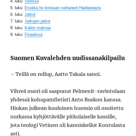
4. luku:
Seilissä
5. luku:
Eivätkä he koskaan soittaneet Haddawayta
6. luku:
Jatkot
7. luku:
Jatkojen jatkot
8. luku:
Kaikki maksaa
9. luku:
Finaalissa
Suomen Kuvalehden uudissanakilpailu
– Teillä on rollup, Aatto Takala sanoi.
Vihreä nuori oli saapunut Pelmenit-ravintolaan
yhdessä kohupamfletisti Anto Ruskon kanssa.
Hiukan julkean kuuloinen huomio oli osoitettu
nurkassa kyhjöttävälle pitkulaiselle kassille,
jota teologi Vetinen oli kanniskellut Kontulasta
asti.