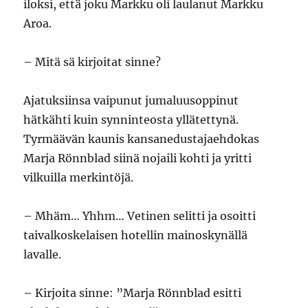
iloksi, että joku Markku oli laulanut Markku
Aroa.
– Mitä sä kirjoitat sinne?
Ajatuksiinsa vaipunut jumaluusoppinut
hätkähti kuin synninteosta yllätettynä.
Tyrmäävän kaunis kansanedustajaehdokas
Marja Rönnblad siinä nojaili kohti ja yritti
vilkuilla merkintöjä.
– Mhäm… Yhhm… Vetinen selitti ja osoitti
taivalkoskelaisen hotellin mainoskynällä
lavalle.
– Kirjoita sinne: ”Marja Rönnblad esitti