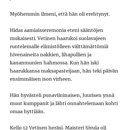
Myöhemmin ilmeni, että hän oli erehtynyt.
Hidas aamiaisseremonia eteni sääntöjen
mukaisesti. Vetinen haarukoi suolavajeen
runtelemalle elimistölleen välttämättömiä
hivenaineita nakkien, lihapullien ja
kananmunien hahmossa. Kun hän iski
haarukkansa maksapasteijaan, hän teki päivän
ensimmäisen ison virheen.
Hän hyvästeli punaviininaisen, Juurisen ynnä
muut kumppanit ja lähti onnahtelemaan kohti
omaa hyttiään.
Kello 12 Vetinen heräsi. Maisteri Sivula oli