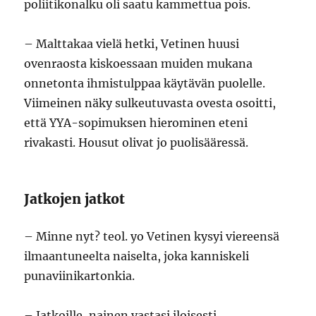
poliitikonalku oli saatu kammettua pois.
– Malttakaa vielä hetki, Vetinen huusi
ovenraosta kiskoessaan muiden mukana
onnetonta ihmistulppaa käytävän puolelle.
Viimeinen näky sulkeutuvasta ovesta osoitti,
että YYA-sopimuksen hierominen eteni
rivakasti. Housut olivat jo puolisääressä.
Jatkojen jatkot
– Minne nyt? teol. yo Vetinen kysyi viereensä
ilmaantuneelta naiselta, joka kanniskeli
punaviinikartonkia.
– Jatkoille, nainen vastasi iloisesti.