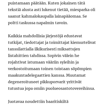
puistamaan päätään. Kuten jokainen tätä
tekstiä alusta asti lukenut tietää, miesparka oli
saanut kahmalokaupalla lainapääomaa. Se
poltti taskussa napalmin tavoin.
Kaikkia mahdollisia järjestöjä edustavat
tutkijat, tiedottajat ja toimittajat kiemurtelivat
tanssilattialla ilkikurisesti miksattujen
listahittien tahdissa. Sopivin välein he
rojahtivat istumaan vääriin syleihin ja
verkostoitumaan toinen toistaan söpömpien
maakuntadelegaattien kanssa. Muutamat
degeneroituneet pikkuporvarit yrittivät
tutustua jopa omiin puolueosastotovereihinsa.
Juotavaa noudettiin baaritiskiltä