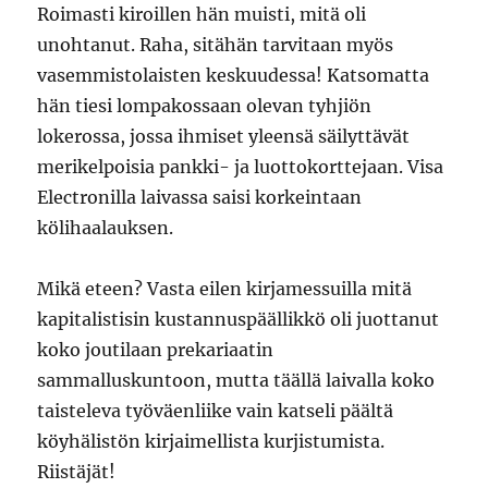
Roimasti kiroillen hän muisti, mitä oli
unohtanut. Raha, sitähän tarvitaan myös
vasemmistolaisten keskuudessa! Katsomatta
hän tiesi lompakossaan olevan tyhjiön
lokerossa, jossa ihmiset yleensä säilyttävät
merikelpoisia pankki- ja luottokorttejaan. Visa
Electronilla laivassa saisi korkeintaan
kölihaalauksen.
Mikä eteen? Vasta eilen kirjamessuilla mitä
kapitalistisin kustannuspäällikkö oli juottanut
koko joutilaan prekariaatin
sammalluskuntoon, mutta täällä laivalla koko
taisteleva työväenliike vain katseli päältä
köyhälistön kirjaimellista kurjistumista.
Riistäjät!