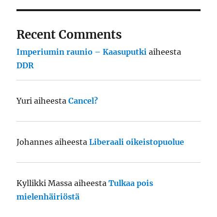
Recent Comments
Imperiumin raunio – Kaasuputki
aiheesta
DDR
Yuri
aiheesta
Cancel?
Johannes
aiheesta
Liberaali oikeistopuolue
Kyllikki Massa
aiheesta
Tulkaa pois
mielenhäiriöstä