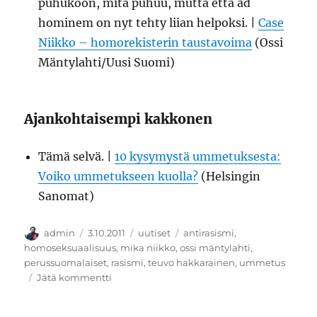
puhukoon, mitä puhuu, mutta että ad
hominem on nyt tehty liian helpoksi. |
Case
Niikko – homorekisterin taustavoima
(Ossi
Mäntylahti/Uusi Suomi)
Ajankohtaisempi kakkonen
Tämä selvä. |
10 kysymystä ummetuksesta:
Voiko ummetukseen kuolla?
(Helsingin
Sanomat)
Kirjoittaja
Julkaistu
Kategoriat
Avainsanat
admin
3.10.2011
uutiset
antirasismi
,
homoseksuaalisuus
,
mika niikko
,
ossi mäntylahti
,
perussuomalaiset
,
rasismi
,
teuvo hakkarainen
,
ummetus
artikkeliin
Jätä kommentti
Päivän
uutisjytky