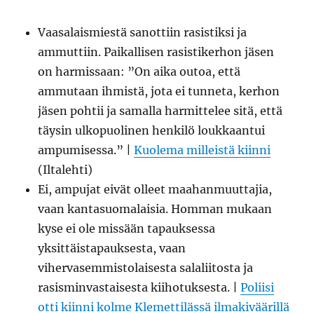
Vaasalaismiestä sanottiin rasistiksi ja
ammuttiin. Paikallisen rasistikerhon jäsen
on harmissaan: ”On aika outoa, että
ammutaan ihmistä, jota ei tunneta, kerhon
jäsen pohtii ja samalla harmittelee sitä, että
täysin ulkopuolinen henkilö loukkaantui
ampumisessa.” |
Kuolema milleistä kiinni
(Iltalehti)
Ei, ampujat eivät olleet maahanmuuttajia,
vaan kantasuomalaisia. Homman mukaan
kyse ei ole missään tapauksessa
yksittäistapauksesta, vaan
vihervasemmistolaisesta salaliitosta ja
rasisminvastaisesta kiihotuksesta. |
Poliisi
otti kiinni kolme Klemettilässä ilmakiväärillä