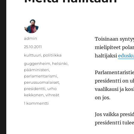
Kirjoittaja
admin
Toisinaan syntyy
Julkaistu
25.10.2011
mielipiteet pol
Kategoriat
kulttuuri
,
politiikka
haltijaksi
edusku
Avainsanat
guggenheim
,
helsinki
,
pääministeri
,
Parlamentaristie
parlamentarismi
,
presidentti on 
perussuomalaiset
,
presidentti
,
urho
vaalikausi ja ko
kekkonen
,
vihreät
on jos.
artikkeliin
1 kommentti
Meitä
Jos vaikka presi
hallitaan
presidentti tulee