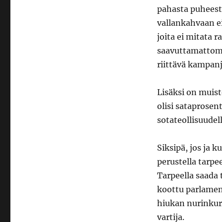
pahasta puheest
vallankahvaan ei
joita ei mitata 
saavuttamattomi
riittävä kampanj
Lisäksi on muis
olisi sataprose
sotateollisuudell
Siksipä, jos ja k
perustella tarpe
Tarpeella saada 
koottu parlament
hiukan nurinkuri
vartija.