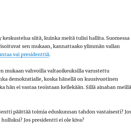
 keskustelua siitä, kuinka meitä tulisi hallita. Suomessa
arisoituvat sen mukaan, kannattaako ylimmän vallan
ntaa vai presidenttiä
.
n mukaan vahvoilla valtaoikeuksilla varustettu
uhka demokratialle, koska hänellä on kuusivuotinen
ska hän ei vastaa teoistaan kellekään. Sillä ainahan meill
dentti päättää toimia eduskunnan tahdon vastaisesti? Jo
 hulluksi? Jos presidentti ei ole kiva?