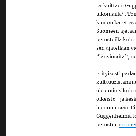
tarkoittaen Gugg
ulkomailla”. Toi
kun on katettav
Suomeen ajetaan
perusteilla kui
sen ajatellaan 
”länsimaita”, 
Erityisesti par
kulttuuristamme
ole omin silmin 
oikeisto- ja kesk
luennoimaan. Ei 
Guggenheimia lo
perustuu
suomet