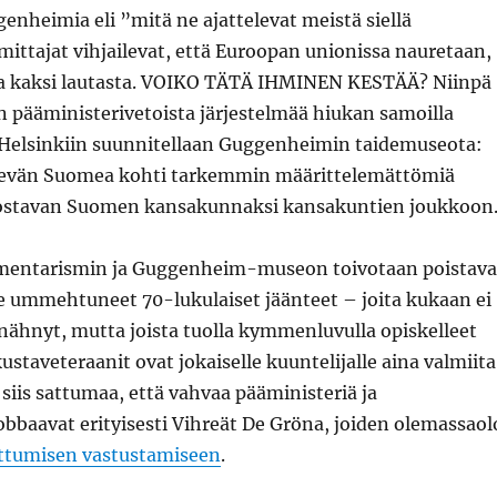
enheimia eli ”mitä ne ajattelevat meistä siellä
mittajat vihjailevat, että Euroopan unionissa nauretaan,
a kaksi lautasta. VOIKO TÄTÄ IHMINEN KESTÄÄ? Niinpä
 pääministerivetoista järjestelmää hiukan samoilla
n Helsinkiin suunnitellaan Guggenheimin taidemuseota:
vievän Suomea kohti tarkemmin määrittelemättömiä
nostavan Suomen kansakunnaksi kansakuntien joukkoon
lamentarismin ja Guggenheim-museon toivotaan poistav
 ummehtuneet 70-lukulaiset jäänteet – joita kukaan ei
nähnyt, mutta joista tuolla kymmenluvulla opiskelleet
ustaveteraanit ovat jokaiselle kuuntelijalle aina valmiita
siis sattumaa, että vahvaa pääministeriä ja
bbaavat erityisesti Vihreät De Gröna, joiden olemassaol
tumisen vastustamiseen
.