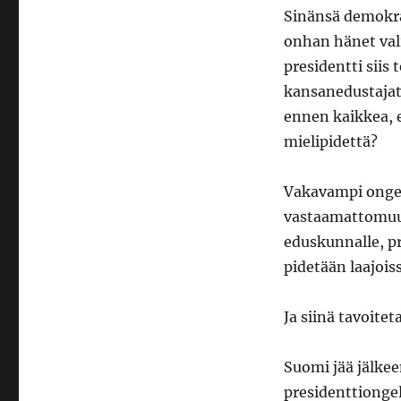
Sinänsä demokrat
onhan hänet vali
presidentti siis
kansanedustajat 
ennen kaikkea, 
mielipidettä?
Vakavampi onge
vastaamattomuus
eduskunnalle, pre
pidetään laajois
Ja siinä tavoitet
Suomi jää jälkee
presidenttiongel