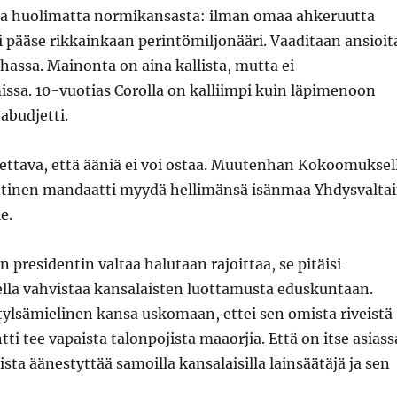
a huolimatta normikansasta: ilman omaa ahkeruutta
 pääse rikkainkaan perintömiljonääri. Vaaditaan ansioit
rahassa. Mainonta on aina kallista, mutta ei
ssa. 10-vuotias Corolla on kalliimpi kuin läpimenoon
abudjetti.
tettava, että ääniä ei voi ostaa. Muutenhan Kokoomuksel
nttinen mandaatti myydä hellimänsä isänmaa Yhdysvalta
e.
un presidentin valtaa halutaan rajoittaa, se pitäisi
ella vahvistaa kansalaisten luottamusta eduskuntaan.
tylsämielinen kansa uskomaan, ettei sen omista riveistä
ti tee vapaista talonpojista maaorjia. Että on itse asiass
sta äänestyttää samoilla kansalaisilla lainsäätäjä ja sen