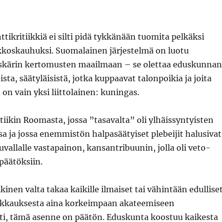
ttikritiikkiä ei silti pidä tykkänään tuomita pelkäksi
koskauhuksi. Suomalainen järjestelmä on luotu
skärin kertomusten maailmaan – se olettaa eduskunnan
sta, säätyläisistä, jotka kuppaavat talonpoikia ja joita
 on vain yksi liittolainen: kuningas.
tiikin Roomasta, jossa ”tasavalta” oli ylhäissyntyisten
ssa ja jossa enemmistön halpasäätyiset plebeijit halusivat
luvallalle vastapainon, kansantribuunin, jolla oli veto-
päätöksiin.
kinen valta takaa kaikille ilmaiset tai vähintään edullise
pakkauksesta aina korkeimpaan akateemiseen
ti, tämä asenne on päätön. Eduskunta koostuu kaikesta