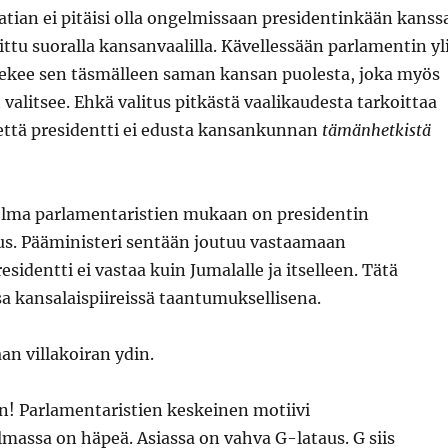
ian ei pitäisi olla ongelmissaan presidentinkään kanss
ttu suoralla kansanvaalilla. Kävellessään parlamentin yl
 tekee sen täsmälleen saman kansan puolesta, joka myös
valitsee. Ehkä valitus pitkästä vaalikaudesta tarkoittaa
että presidentti ei edusta kansankunnan
tämänhetkistä
lma parlamentaristien mukaan on presidentin
. Pääministeri sentään joutuu vastaamaan
sidentti ei vastaa kuin Jumalalle ja itselleen. Tätä
sa kansalaispiireissä taantumuksellisena.
aan villakoiran ydin.
n! Parlamentaristien keskeinen motiivi
massa on häpeä. Asiassa on vahva G-lataus. G siis