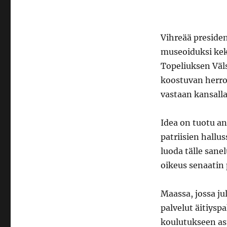
Vihreää presiden
museoiduksi kek
Topeliuksen Väl
koostuvan herroi
vastaan kansalla
Idea on tuotu an
patriisien hallu
luoda tälle sane
oikeus senaatin 
Maassa, jossa jul
palvelut äitiys
koulutukseen as