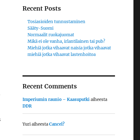
Recent Posts
Tosiasioiden tunnustaminen
Sääty-Suomi
Normaalit ruokajuomat
Mikä ei ole vanha, irlantilainen tai pub?
Miehiä jotka vihaavat naisia jotka vihaavat
miehiä jotka vihaavat lastenhoitoa
Recent Comments
ä
Imperiumin raunio – Kaasuputki
aiheesta
DDR
s
Yuri
aiheesta
Cancel?