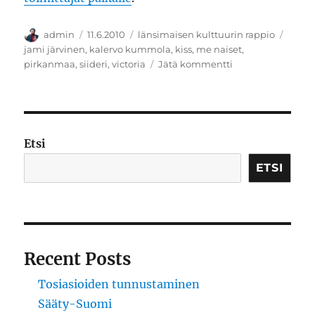
Kirjoittaja
Julkaistu
Kategoriat
Avain
admin
11.6.2010
länsimaisen kulttuurin rappio
jami järvinen
,
kalervo kummola
,
kiss
,
me naiset
,
artikkeliin
pirkanmaa
,
siideri
,
victoria
Jätä kommentti
Siideriä
ja
kuninkaallisia
Etsi
ETSI
Recent Posts
Tosiasioiden tunnustaminen
Sääty-Suomi