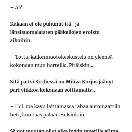
– Ai?
Kukaan ei ole puhunut itä- ja
länsisuomalaisten pääkallojen eroista
aikoihin.
– Totta, kallonmuotokeskustelu on yleensä
kokonaan mun harteilla. Pitäiskin…
Sitä paitsi Sirdiessä on Miliza Korjus jäänyt
pari viikkoa kokonaan soittamatta…
– Hei, mä käyn laittamassa rahaa automaattiin
heti, kun taas palaan Helsinkiin.
Sä oot muuten ollut aika hyvin tapetilla viime