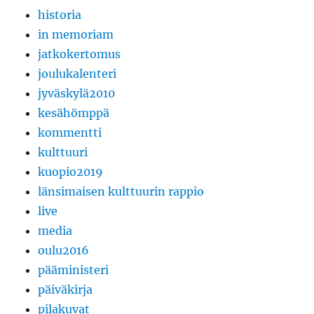
historia
in memoriam
jatkokertomus
joulukalenteri
jyväskylä2010
kesähömppä
kommentti
kulttuuri
kuopio2019
länsimaisen kulttuurin rappio
live
media
oulu2016
pääministeri
päiväkirja
pilakuvat