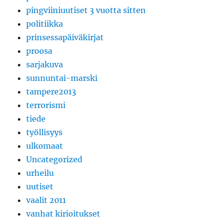
pingviiniuutiset 3 vuotta sitten
politiikka
prinsessapäiväkirjat
proosa
sarjakuva
sunnuntai-marski
tampere2013
terrorismi
tiede
työllisyys
ulkomaat
Uncategorized
urheilu
uutiset
vaalit 2011
vanhat kirjoitukset