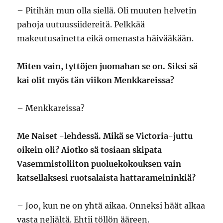
– Pitihän mun olla siellä. Oli muuten helvetin
pahoja uutuussiidereitä. Pelkkää
makeutusainetta eikä omenasta häivääkään.
Miten vain, tyttöjen juomahan se on. Siksi sä
kai olit myös tän viikon Menkkareissa?
– Menkkareissa?
Me Naiset -lehdessä. Mikä se Victoria-juttu
oikein oli? Aiotko sä tosiaan skipata
Vasemmistoliiton puoluekokouksen vain
katsellaksesi ruotsalaista hattarameininkiä?
– Joo, kun ne on yhtä aikaa. Onneksi häät alkaa
vasta neljältä. Ehtii töllön ääreen.