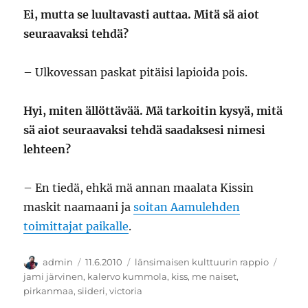
Ei, mutta se luultavasti auttaa. Mitä sä aiot
seuraavaksi tehdä?
– Ulkovessan paskat pitäisi lapioida pois.
Hyi, miten ällöttävää. Mä tarkoitin kysyä, mitä
sä aiot seuraavaksi tehdä saadaksesi nimesi
lehteen?
– En tiedä, ehkä mä annan maalata Kissin
maskit naamaani ja
soitan Aamulehden
toimittajat paikalle
.
Kirjoittaja
Julkaistu
Kategoriat
Avain
admin
11.6.2010
länsimaisen kulttuurin rappio
jami järvinen
,
kalervo kummola
,
kiss
,
me naiset
,
pirkanmaa
,
siideri
,
victoria