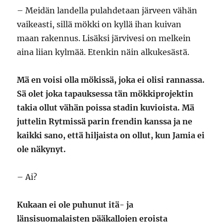
– Meidän landella pulahdetaan järveen vähän
vaikeasti, sillä mökki on kyllä ihan kuivan
maan rakennus. Lisäksi järvivesi on melkein
aina liian kylmää. Etenkin näin alkukesästä.
Mä en voisi olla mökissä, joka ei olisi rannassa.
Sä olet joka tapauksessa tän mökkiprojektin
takia ollut vähän poissa stadin kuvioista. Mä
juttelin Rytmissä parin frendin kanssa ja ne
kaikki sano, että hiljaista on ollut, kun Jamia ei
ole näkynyt.
– Ai?
Kukaan ei ole puhunut itä- ja
länsisuomalaisten pääkallojen eroista