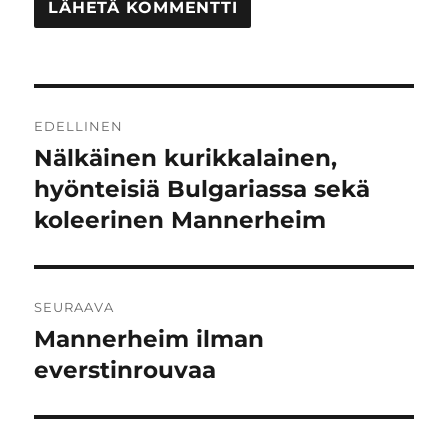
Artikkelien
EDELLINEN
selaus
Nälkäinen kurikkalainen,
Edellinen
artikkeli:
hyönteisiä Bulgariassa sekä
koleerinen Mannerheim
SEURAAVA
Mannerheim ilman
Seuraava
artikkeli:
everstinrouvaa