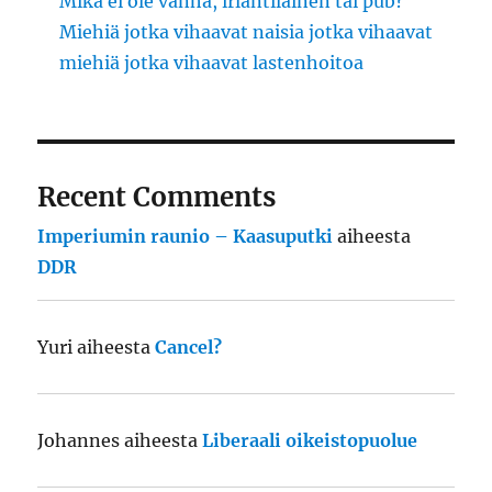
Mikä ei ole vanha, irlantilainen tai pub?
Miehiä jotka vihaavat naisia jotka vihaavat
miehiä jotka vihaavat lastenhoitoa
Recent Comments
Imperiumin raunio – Kaasuputki
aiheesta
DDR
Yuri
aiheesta
Cancel?
Johannes
aiheesta
Liberaali oikeistopuolue